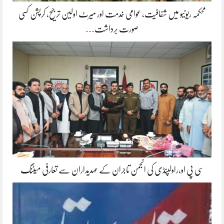
محکمہ ریونیو میں شفافیت، عوامی خدمت اور میرٹ اولین ترجیح، کرپشن کسی
صورت برداشت…
سی پی او،راولپنڈی کی انجمن تاجران کے عہدیداران سے تعارفی میٹنگ