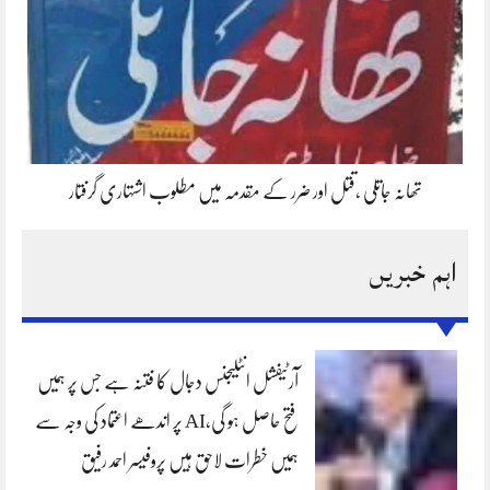
تھانہ جاتلی ،قتل اور ضرر کے مقدمہ میں مطلوب اشتہاری گرفتار
اہم خبریں
آرٹیفشل انٹلیجنس دجال کا فتنہ ہے جس پر ہمیں
فتح حاصل ہو گی،AI پر اندھے اعتماد کی وجہ سے
ہمیں خطرات لاحق ہیں پروفیسر احمد رفیق