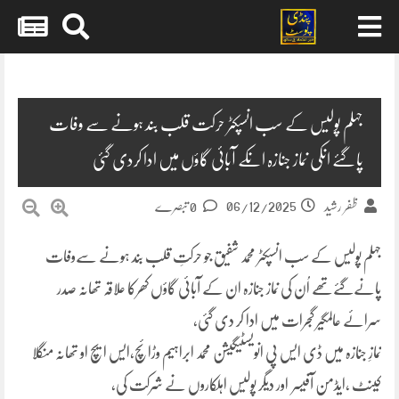
Skip
to
content
جہلم پولیس کے سب انسپکٹر حرکت قلب بند ہونے سے وفات
پاگئے انکی نماز جنازہ انکے آبائی گاؤں میں ادا کردی گئی
06/12/2025
ظفر رشید
0 تبصرے
جہلم پولیس کے سب انسپکٹر محمد شفیق جو حرکتِ قلب بند ہونے سےوفات
پانےگئےتھے اُن کی نماز جنازہ ان کے آبائی گاؤں کھرکا علاقہ تھانہ صدر
سرائے عالمگیر گجرات میں ادا کر دی گئی،
نمازِ جنازہ میں ڈی ایس پی انویسٹیگیشن محمد ابراہیم وڑائچ،ایس ایچ او تھانہ منگلا
کینٹ ،ایڈمن آفیسر اور دیگر پولیس اہلکاروں نے شرکت کی،