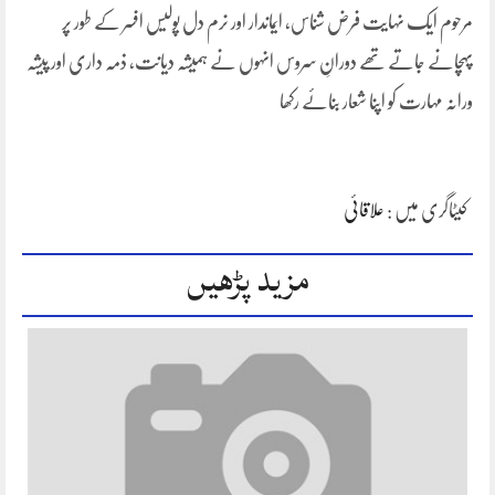
مرحوم ایک نہایت فرض شناس، ایماندار اور نرم دل پولیس افسر کے طور پر
پہچانے جاتے تھے دورانِ سروس انہوں نے ہمیشہ دیانت، ذمہ داری اور پیشہ
ورانہ مہارت کو اپنا شعار بنائے رکھا
کیٹاگری میں :
علاقائی
مزید پڑھیں