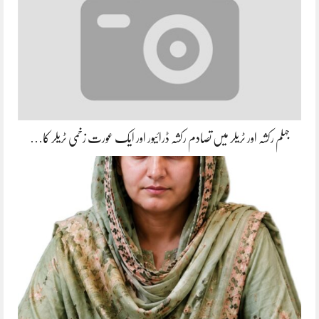
جہلم رکشہ اور ٹریلر میں تصادم رکشہ ڈرائیور اور ایک عورت زخمی ٹریلر کا…