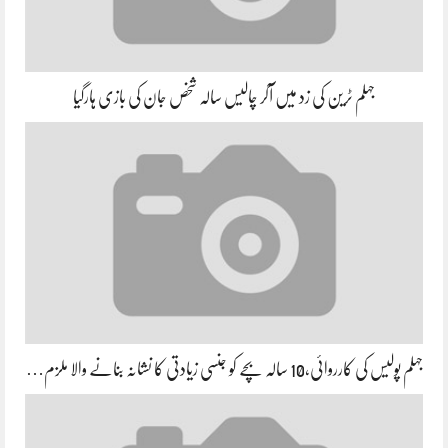
جہلم ٹرین کی زد میں آکر چالیس سالہ شخص جان کی بازی ہارگیا
جہلم پولیس کی کارروائی،10 سالہ بچے کو جنسی زیادتی کا نشانہ بنانے والا ملزم…