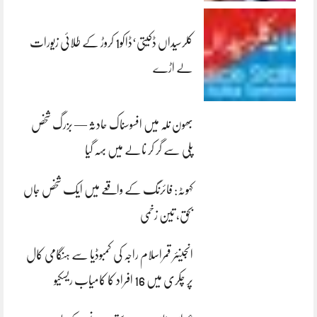
کلرسیداں ڈکیتی‘ڈاکو1 کروڑ کے طلائی زیورات
لے اڑے
بھون نلہ میں افسوسناک حادثہ — بزرگ شخص
پلی سے گر کر نالے میں بہہ گیا
کہوٹہ: فائرنگ کے واقعے میں ایک شخص جاں
بحق، تین زخمی
انجینئر قمراسلام راجہ کی کمبوڈیا سے ہنگامی کال
پر چکری میں 16 افراد کا کامیاب ریسکیو