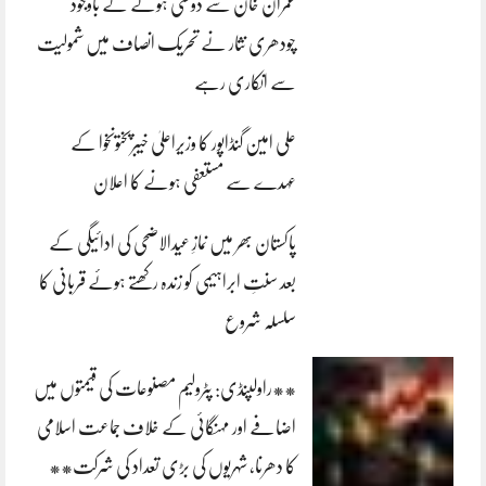
عمران خان سے دوستی ہونے کے باوجود
چودھری نثار نے تحریک انصاف میں شمولیت
سے انکاری رہے
علی امین گنڈاپور کا وزیراعلیٰ خیبرپختونخوا کے
عہدے سے مستعفی ہونے کا اعلان
پاکستان بھر میں نمازِ عیدالاضحی کی ادائیگی کے
بعد سنتِ ابراہیمی کو زندہ رکھتے ہوئے قربانی کا
سلسلہ شروع
**راولپنڈی: پٹرولیم مصنوعات کی قیمتوں میں
اضافے اور مہنگائی کے خلاف جماعت اسلامی
کا دھرنا، شہریوں کی بڑی تعداد کی شرکت**