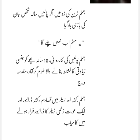
جہلم ٹرین کی زد میں آکر چالیس سالہ شخص جان
کی بازی ہارگیا
“یہ سسٹم اب نہیں چلے گا”
جہلم پولیس کی کارروائی،10 سالہ بچے کو جنسی
زیادتی کا نشانہ بنانے والا ملزم گرفتار،مقدمہ
درج
جہلم رکشہ اور ٹریلر میں تصادم رکشہ ڈرائیور اور
ایک عورت زخمی ٹریلر کا ڈرائیور فرار ہونے
میں کامیاب