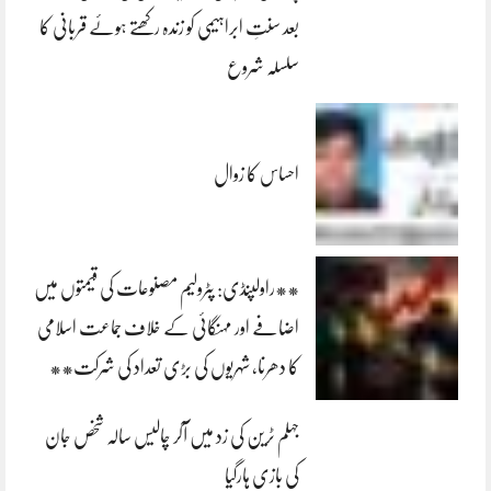
بعد سنتِ ابراہیمی کو زندہ رکھتے ہوئے قربانی کا
سلسلہ شروع
احساس کا زوال
**راولپنڈی: پٹرولیم مصنوعات کی قیمتوں میں
اضافے اور مہنگائی کے خلاف جماعت اسلامی
کا دھرنا، شہریوں کی بڑی تعداد کی شرکت**
جہلم ٹرین کی زد میں آکر چالیس سالہ شخص جان
کی بازی ہارگیا