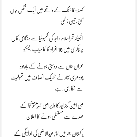
کہوٹہ: فائرنگ کے واقعے میں ایک شخص جاں
بحق، تین زخمی
انجینئر قمراسلام راجہ کی کمبوڈیا سے ہنگامی کال
پر چکری میں 16 افراد کا کامیاب ریسکیو
عمران خان سے دوستی ہونے کے باوجود
چودھری نثار نے تحریک انصاف میں شمولیت
سے انکاری رہے
علی امین گنڈاپور کا وزیراعلیٰ خیبرپختونخوا کے
عہدے سے مستعفی ہونے کا اعلان
پاکستان بھر میں نمازِ عیدالاضحی کی ادائیگی کے