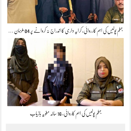
جہلم پولیس کی اہم کارروائی، کرایہ داری کا اندراج نہ کروانے پر 04 ملزمان …
جہلم پولیس کی اہم کاروائی، 16 سالہ مغویہ بازیاب