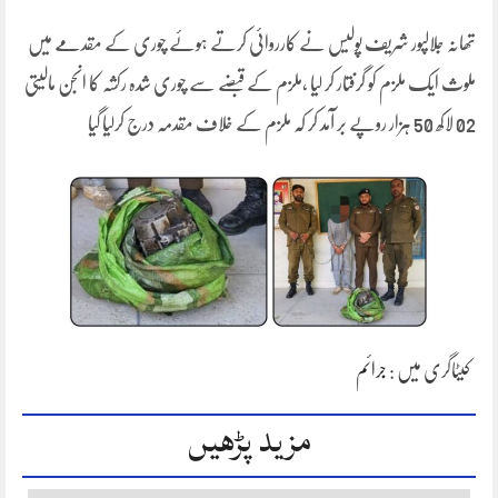
تھانہ جلالپور شریف پولیس نے کارروائی کرتے ہوئے چوری کے مقدمے میں
ملوث ایک ملزم کو گرفتار کر لیا ،ملزم کے قبضے سے چوری شدہ رکشہ کا انجن مالیتی
02 لاکھ 50 ہزار روپے بر آمد کر کہ ملزم کے خلاف مقدمہ درج کرلیا گیا
کیٹاگری میں :
جرائم
مزید پڑھیں