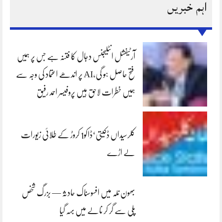
اہم خبریں
آرٹیفشل انٹلیجنس دجال کا فتنہ ہے جس پر ہمیں
فتح حاصل ہو گی،AI پر اندھے اعتماد کی وجہ سے
ہمیں خطرات لاحق ہیں پروفیسر احمد رفیق
کلرسیداں ڈکیتی‘ڈاکو1 کروڑ کے طلائی زیورات
لے اڑے
بھون نلہ میں افسوسناک حادثہ — بزرگ شخص
پلی سے گر کر نالے میں بہہ گیا