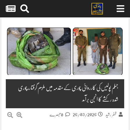
Skip
to
content
جہلم پولیس کی کارروائی چوری کے مقدمہ میں ملزم گرفتار،چوری
شدہ رکشے کا انجن برآمد
26/03/2026
ظفر رشید
0 تبصرے