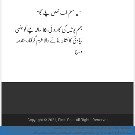
“یہ سسٹم اب نہیں چلے گا”
جہلم پولیس کی کارروائی،10 سالہ بچے کو جنسی
زیادتی کا نشانہ بنانے والا ملزم گرفتار،مقدمہ
درج
Copyright © 2021, Pindi Post All Rights Reserved.
// Show Author Image with Author Name in UrduPaper Theme function
urdu_paper_author_image_with_name($content) { if (is_single()) { $author_id =