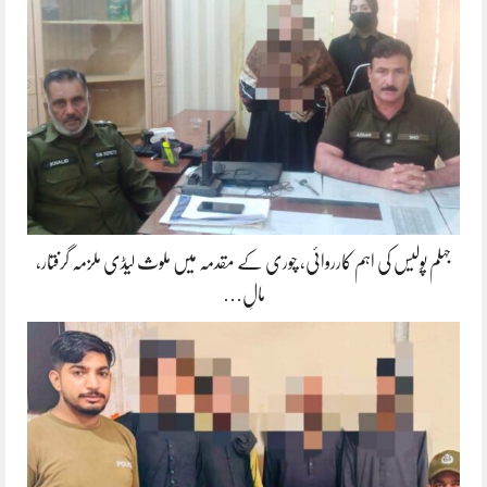
جہلم پولیس کی اہم کارروائی، چوری کے مقدمہ میں ملوث لیڈی ملزمہ گرفتار،
مالِ…