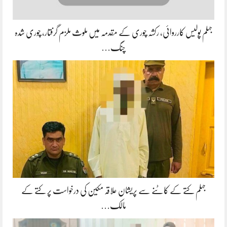
جہلم پولیس کارروائی، رکشہ چوری کے مقدمہ میں ملوث ملزم گرفتار، چوری شدہ
چنگ…
جہلم کتے کے کاٹنے سے پریشان علاقہ مکین کی درخواست پر کتے کے
مالک…