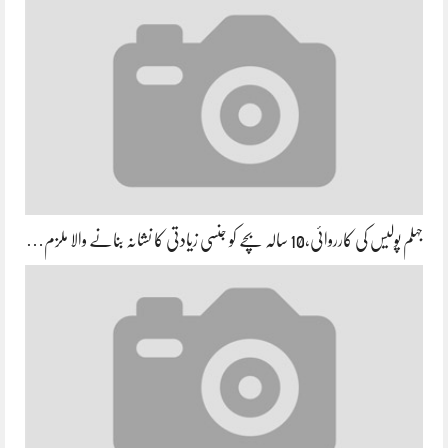
جہلم پولیس کی کارروائی،10 سالہ بچے کو جنسی زیادتی کا نشانہ بنانے والا ملزم…