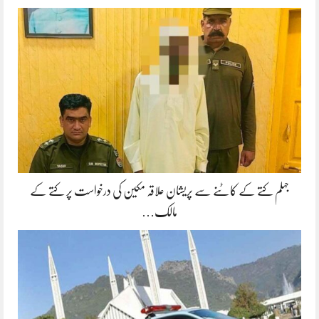
جہلم کتے کے کاٹنے سے پریشان علاقہ مکین کی درخواست پر کتے کے
مالک…