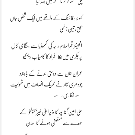
پلی سے گر کر نالے میں بہہ گیا
کہوٹہ: فائرنگ کے واقعے میں ایک شخص جاں
بحق، تین زخمی
انجینئر قمراسلام راجہ کی کمبوڈیا سے ہنگامی کال
پر چکری میں 16 افراد کا کامیاب ریسکیو
عمران خان سے دوستی ہونے کے باوجود
چودھری نثار نے تحریک انصاف میں شمولیت
سے انکاری رہے
علی امین گنڈاپور کا وزیراعلیٰ خیبرپختونخوا کے
عہدے سے مستعفی ہونے کا اعلان