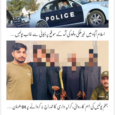
اسلام آباد میں غیرملکی وفود کی آمد کے موقع پر ڈیوٹی سے غائب پولیس…
جہلم پولیس کی اہم کارروائی، کرایہ داری کا اندراج نہ کروانے پر 04 ملزمان …