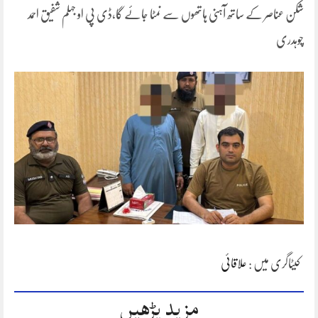
شکن عناصر کے ساتھ آہنی ہاتھوں سے نمٹا جائے گا،ڈی پی او جہلم شفیق احمد
چوہدری
کیٹاگری میں :
علاقائی
مزید پڑھیں