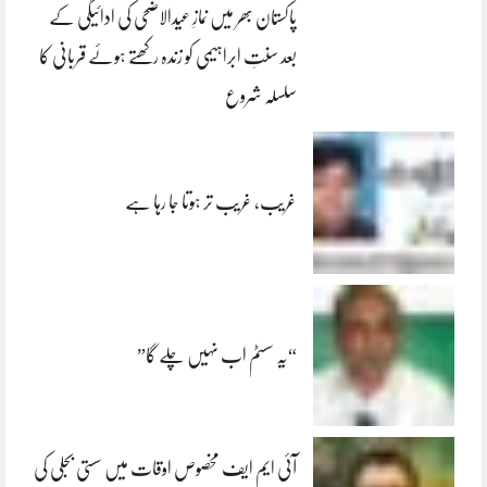
پاکستان بھر میں نمازِ عیدالاضحی کی ادائیگی کے
بعد سنتِ ابراہیمی کو زندہ رکھتے ہوئے قربانی کا
سلسلہ شروع
غریب، غریب تر ہوتا جا رہا ہے
“یہ سسٹم اب نہیں چلے گا”
آئی ایم ایف مخصوص اوقات میں سستی بجلی کی