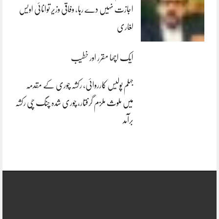
اجازت نہیں دے رہا، وفاقی وزیر توانائی اویس
لغاری
ایک اچھا مقرر اور خطیب
جہلم پولیس کارروائی، رکشہ چوری کے مقدمہ
میں ملوث ملزم گرفتار، چوری شدہ چنگ چی رکشہ
برآمد