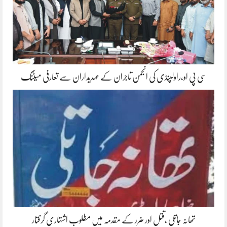
سی پی او،راولپنڈی کی انجمن تاجران کے عہدیداران سے تعارفی میٹنگ
تھانہ جاتلی ،قتل اور ضرر کے مقدمہ میں مطلوب اشتہاری گرفتار