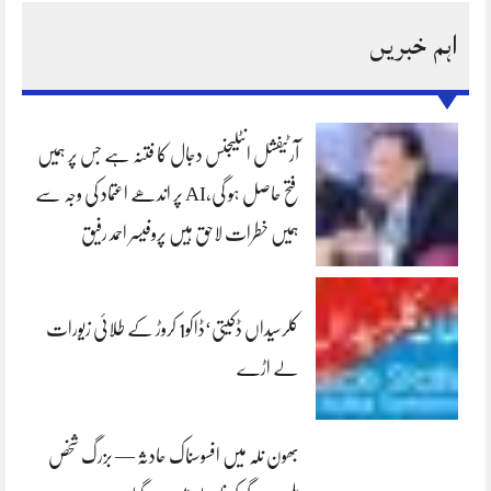
اہم خبریں
آرٹیفشل انٹلیجنس دجال کا فتنہ ہے جس پر ہمیں
فتح حاصل ہو گی،AI پر اندھے اعتماد کی وجہ سے
ہمیں خطرات لاحق ہیں پروفیسر احمد رفیق
کلرسیداں ڈکیتی‘ڈاکو1 کروڑ کے طلائی زیورات
لے اڑے
بھون نلہ میں افسوسناک حادثہ — بزرگ شخص