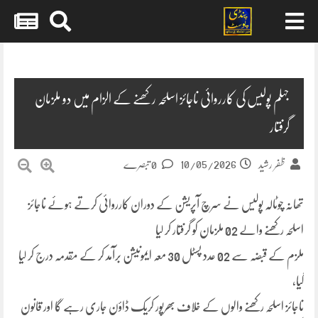
Skip
to
content
جہلم پولیس کی کارروائی ناجائز اسلحہ رکھنے کے الزام میں دو ملزمان
گرفتار
10/05/2026
ظفر رشید
0 تبصرے
تھانہ چوٹالہ پولیس نے سرچ آپریشن کے دوران کارروائی کرتے ہوئے ناجائز
اسلحہ رکھنے والے 02 ملزمان کو گرفتار کر لیا
ملزم کے قبضہ سے 02 عدد پسٹل 30 معہ ایمونیشن برآمد کر کے مقدمہ درج کر لیا
گیا،
ناجائز اسلحہ رکھنے والوں کے خلاف بھرپور کریک ڈاؤن جاری رہے گا اور قانون