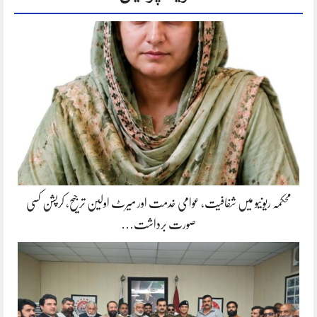
محکمہ ریونیو میں شفافیت، عوامی خدمت اور میرٹ اولین ترجیح، کرپشن کسی
صورت برداشت…