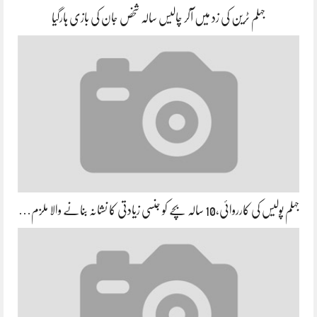
جہلم ٹرین کی زد میں آکر چالیس سالہ شخص جان کی بازی ہارگیا
جہلم پولیس کی کارروائی،10 سالہ بچے کو جنسی زیادتی کا نشانہ بنانے والا ملزم…