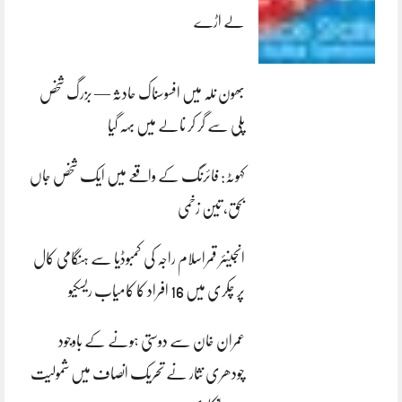
لے اڑے
بھون نلہ میں افسوسناک حادثہ — بزرگ شخص
پلی سے گر کر نالے میں بہہ گیا
کہوٹہ: فائرنگ کے واقعے میں ایک شخص جاں
بحق، تین زخمی
انجینئر قمراسلام راجہ کی کمبوڈیا سے ہنگامی کال
پر چکری میں 16 افراد کا کامیاب ریسکیو
عمران خان سے دوستی ہونے کے باوجود
چودھری نثار نے تحریک انصاف میں شمولیت