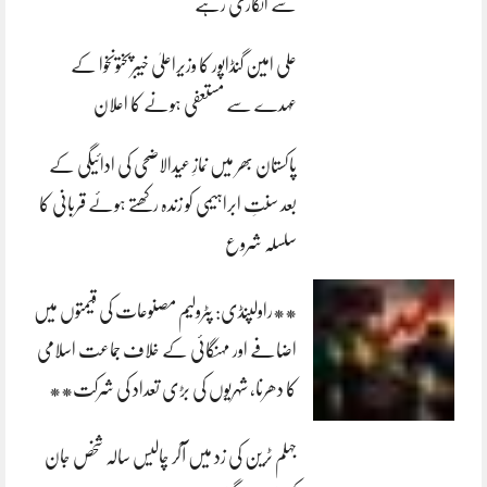
سے انکاری رہے
علی امین گنڈاپور کا وزیراعلیٰ خیبرپختونخوا کے
عہدے سے مستعفی ہونے کا اعلان
پاکستان بھر میں نمازِ عیدالاضحی کی ادائیگی کے
بعد سنتِ ابراہیمی کو زندہ رکھتے ہوئے قربانی کا
سلسلہ شروع
**راولپنڈی: پٹرولیم مصنوعات کی قیمتوں میں
اضافے اور مہنگائی کے خلاف جماعت اسلامی
کا دھرنا، شہریوں کی بڑی تعداد کی شرکت**
جہلم ٹرین کی زد میں آکر چالیس سالہ شخص جان