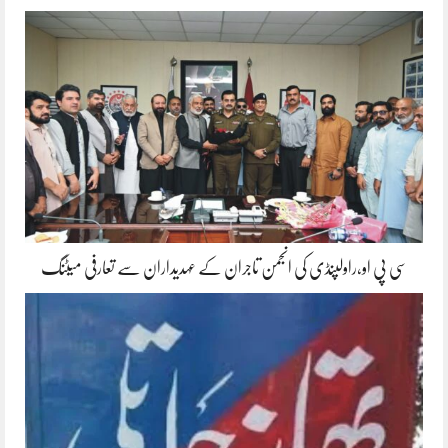
سی پی او،راولپنڈی کی انجمن تاجران کے عہدیداران سے تعارفی میٹنگ