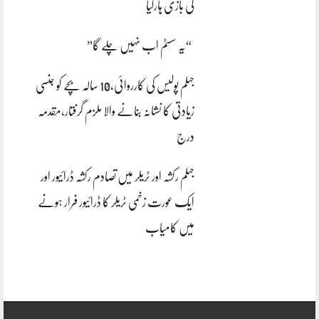
کی بازی ہارگیا
“یہ سسٹم اب نہیں چلے گا”
جہلم پولیس کی کارروائی،10 سالہ بچے کو جنسی
زیادتی کا نشانہ بنانے والا ملزم گرفتار،مقدمہ
درج
جہلم رکشہ اور ٹریلر میں تصادم رکشہ ڈرائیور اور
ایک عورت زخمی ٹریلر کا ڈرائیور فرار ہونے
میں کامیاب