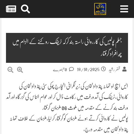
Skip
to
content
جہلم پولیس کی کارروائی راستہ بند کرکہ ٹریفک روکنے کے الزام میں
چھ افراد گرفتار
18/10/2025
ظفر رشید
0 تبصرے
ایس ایچ او تھانہ پنڈ دادنخان کی زیرِ نگرانی انچارج چوکی سٹی پنڈ دادنخان کی
کاروائی،ٹریفک کی آمد ورفت میں رکاوٹ ڈال کر اور عوام الناس کی گزرگاہ اور آمد
ورفت بند کرنے کے مقدمہ میں ملوث 06 ملزمان گرفتار
پولیس نے کاروائی کرتے ہوئے ملزمان کو گرفتار کر لیا،ملزمان کے خلاف تھانہ
پنڈ دادنخان میں مقدمہ درج،