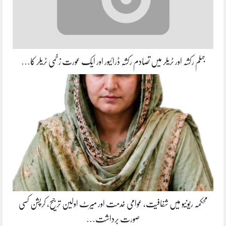
جہلم رکشہ اور ٹریلر میں تصادم رکشہ ڈرائیور اور ایک عورت زخمی ٹریلر کا…
محکمہ ریونیو میں شفافیت، عوامی خدمت اور میرٹ اولین ترجیح، کرپشن کسی
صورت برداشت…