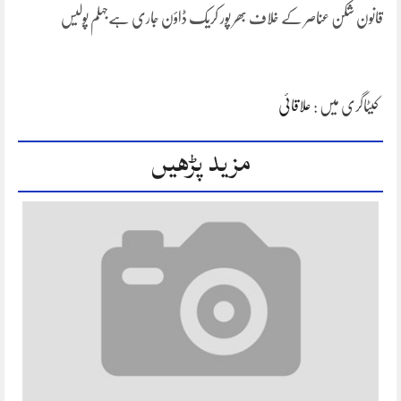
قانون شکن عناصر کے خلاف بھر پور کریک ڈاؤن جاری ہےجہلم پولیس
کیٹاگری میں :
علاقائی
مزید پڑھیں