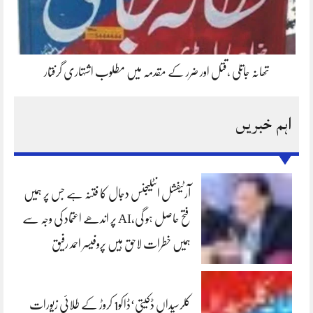
تھانہ جاتلی ،قتل اور ضرر کے مقدمہ میں مطلوب اشتہاری گرفتار
اہم خبریں
آرٹیفشل انٹلیجنس دجال کا فتنہ ہے جس پر ہمیں
فتح حاصل ہو گی،AI پر اندھے اعتماد کی وجہ سے
ہمیں خطرات لاحق ہیں پروفیسر احمد رفیق
کلرسیداں ڈکیتی‘ڈاکو1 کروڑ کے طلائی زیورات