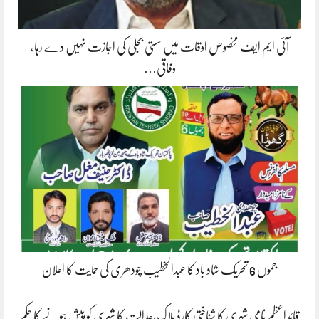
آئی ایم ایف مخصوص اوقات میں سستی بجلی کی اجازت نہیں دے رہا،
وفاقی…
جموں 6 تحریک شاد باد کا عبدالخطیب چودھری کی حمایت کا اعلان
قائداعظم نامی شہری کا شناختی کارڈ بلاک،عدالت کا شہری کو پیش ہونے کا حکم