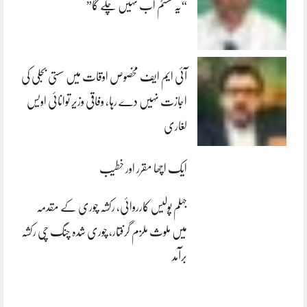
“یہ سسٹم اب نہیں چلے گا”
آئی ایم ایف مخصوص اوقات میں سستی بجلی کی
اجازت نہیں دے رہا، وفاقی وزیر توانائی اویس
لغاری
ایک اچھا مقرر اور خطیب
جہلم پولیس کارروائی، رکشہ چوری کے مقدمہ
میں ملوث ملزم گرفتار، چوری شدہ چنگ چی رکشہ
برآمد