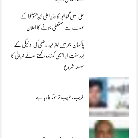
علی امین گنڈاپور کا وزیراعلیٰ خیبرپختونخوا کے
عہدے سے مستعفی ہونے کا اعلان
پاکستان بھر میں نمازِ عیدالاضحی کی ادائیگی کے
بعد سنتِ ابراہیمی کو زندہ رکھتے ہوئے قربانی کا
سلسلہ شروع
غریب، غریب تر ہوتا جا رہا ہے