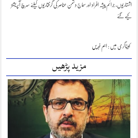
اشتہاریوں، جرائم پیشہ افراد اور سماج دشمن عناصر کی گرفتاریوں کیلئے سرچ آپریشنز
کیے گئے
کیٹاگری میں :
اہم خبریں
مزید پڑھیں