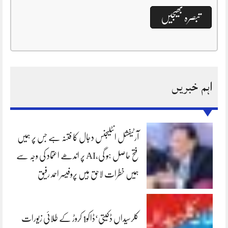
اہم خبریں
آرٹیفشل انٹلیجنس دجال کا فتنہ ہے جس پر ہمیں
فتح حاصل ہو گی،AI پر اندھے اعتماد کی وجہ سے
ہمیں خطرات لاحق ہیں پروفیسر احمد رفیق
کلرسیداں ڈکیتی‘ڈاکو1 کروڑ کے طلائی زیورات