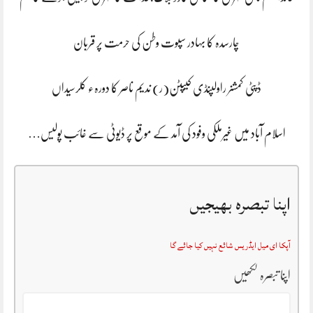
چارسدہ کا بہادر سپوت وطن کی حرمت پر قربان
ڈپٹی کمشنر راولپنڈی کیپٹن(ر) ندیم ناصر کا دورہء کلرسیداں
اسلام آباد میں غیرملکی وفود کی آمد کے موقع پر ڈیوٹی سے غائب پولیس…
اپنا تبصرہ بھیجیں
آپکا ای میل ایڈریس شائع نہیں کیا جائے گا
اپنا تبصرہ لکھیں