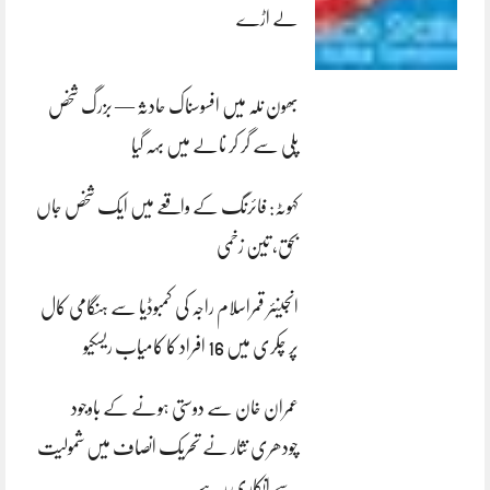
لے اڑے
بھون نلہ میں افسوسناک حادثہ — بزرگ شخص
پلی سے گر کر نالے میں بہہ گیا
کہوٹہ: فائرنگ کے واقعے میں ایک شخص جاں
بحق، تین زخمی
انجینئر قمراسلام راجہ کی کمبوڈیا سے ہنگامی کال
پر چکری میں 16 افراد کا کامیاب ریسکیو
عمران خان سے دوستی ہونے کے باوجود
چودھری نثار نے تحریک انصاف میں شمولیت
سے انکاری رہے