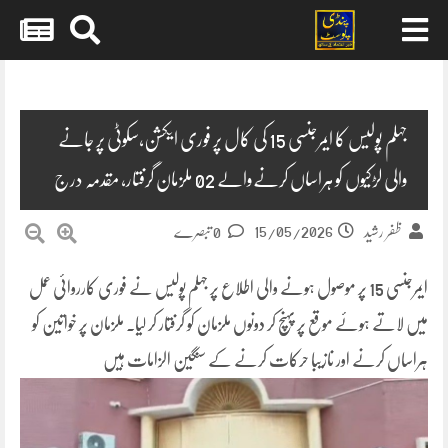
Skip
to
content
جہلم پولیس کا ایمرجنسی 15 کی کال پر فوری ایکشن،سکوٹی پر جانے
والی لڑکیوں کو ہراساں کرنےوالے 02 ملزمان گرفتار، مقدمہ درج
15/05/2026
ظفر رشید
0 تبصرے
ایمرجنسی 15 پر موصول ہونے والی اطلاع پر جہلم پولیس نے فوری کارروائی عمل
میں لاتے ہوئے موقع پر پہنچ کر دونوں ملزمان کو گرفتار کر لیا۔ ملزمان پر خواتین کو
ہراساں کرنے اور نازیبا حرکات کرنے کے سنگین الزامات ہیں