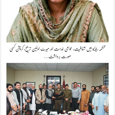
محکمہ ریونیو میں شفافیت، عوامی خدمت اور میرٹ اولین ترجیح، کرپشن کسی
صورت برداشت…