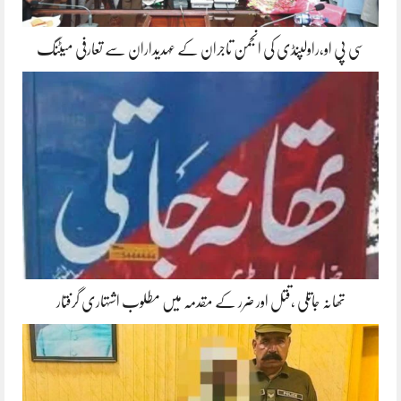
سی پی او،راولپنڈی کی انجمن تاجران کے عہدیداران سے تعارفی میٹنگ
تھانہ جاتلی ،قتل اور ضرر کے مقدمہ میں مطلوب اشتہاری گرفتار