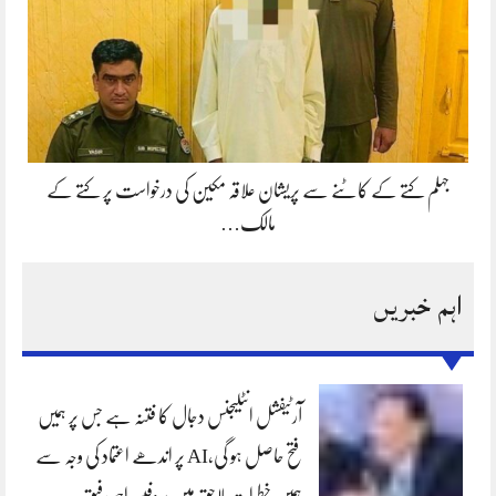
جہلم کتے کے کاٹنے سے پریشان علاقہ مکین کی درخواست پر کتے کے
مالک…
اہم خبریں
آرٹیفشل انٹلیجنس دجال کا فتنہ ہے جس پر ہمیں
فتح حاصل ہو گی،AI پر اندھے اعتماد کی وجہ سے
ہمیں خطرات لاحق ہیں پروفیسر احمد رفیق