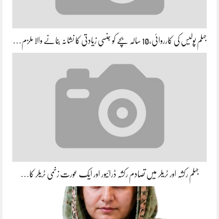
جہلم پولیس کی کارروائی،10 سالہ بچے کو جنسی زیادتی کا نشانہ بنانے والا ملزم…
جہلم رکشہ اور ٹریلر میں تصادم رکشہ ڈرائیور اور ایک عورت زخمی ٹریلر کا…