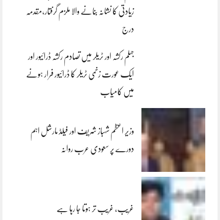
زیادتی کا نشانہ بنانے والا ملزم گرفتار،مقدمہ
درج
جہلم رکشہ اور ٹریلر میں تصادم رکشہ ڈرائیور اور
ایک عورت زخمی ٹریلر کا ڈرائیور فرار ہونے
میں کامیاب
وزیر اعظم شہباز شریف اور فیلڈ مارشل اہم
دورے پر سعودی عرب روانہ
غریب، غریب تر ہوتا جا رہا ہے