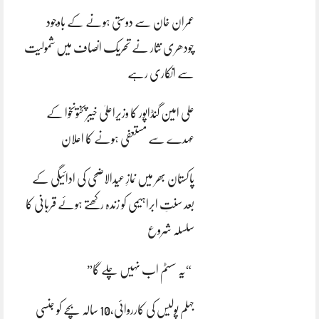
عمران خان سے دوستی ہونے کے باوجود
چودھری نثار نے تحریک انصاف میں شمولیت
سے انکاری رہے
علی امین گنڈاپور کا وزیراعلیٰ خیبرپختونخوا کے
عہدے سے مستعفی ہونے کا اعلان
پاکستان بھر میں نمازِ عیدالاضحی کی ادائیگی کے
بعد سنتِ ابراہیمی کو زندہ رکھتے ہوئے قربانی کا
سلسلہ شروع
“یہ سسٹم اب نہیں چلے گا”
جہلم پولیس کی کارروائی،10 سالہ بچے کو جنسی