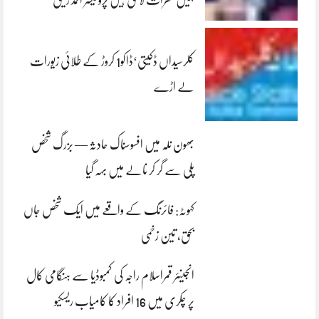
کلرسیداں ڈکیتی‘ڈاکو1 کروڑ کے طلائی زیورات
لے اڑے
بھون نلہ میں افسوسناک حادثہ — بزرگ شخص
پلی سے گر کر نالے میں بہہ گیا
کہوٹہ: فائرنگ کے واقعے میں ایک شخص جاں
بحق، تین زخمی
انجینئر قمراسلام راجہ کی کمبوڈیا سے ہنگامی کال
پر چکری میں 16 افراد کا کامیاب ریسکیو