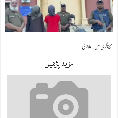
کیٹاگری میں :
علاقائی
مزید پڑھیں