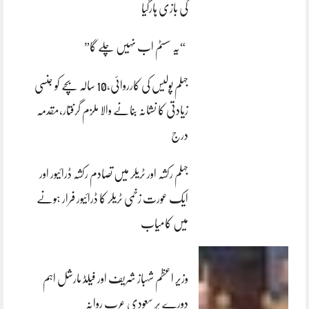
کی بازی ہارگیا
“یہ سسٹم اب نہیں چلے گا”
جہلم پولیس کی کارروائی،10 سالہ بچے کو جنسی
زیادتی کا نشانہ بنانے والا ملزم گرفتار،مقدمہ
درج
جہلم رکشہ اور ٹریلر میں تصادم رکشہ ڈرائیور اور
ایک عورت زخمی ٹریلر کا ڈرائیور فرار ہونے
میں کامیاب
وزیر اعظم شہباز شریف اور فیلڈ مارشل اہم
دورے پر سعودی عرب روانہ