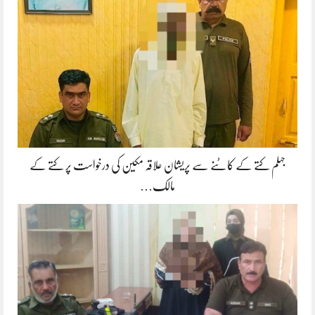
جہلم کتے کے کاٹنے سے پریشان علاقہ مکین کی درخواست پر کتے کے
مالک…