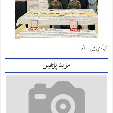
کیٹاگری میں :
جرائم
مزید پڑھیں