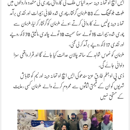
ایس ایچ او تھانہ دینہ سرمد الیاس ملک کی کاروائی،چوری کی متعدد وارداتوں میں
ملوث بلو گینگ کے 03 ملزمان گرفتار،چوری شدہ طلائی زیورات اور نقدی برآمد
تھانہ دینہ پولیس نے کاروائی کرتے ہوئے ملزمان کو گرفتار کر لیا،ملزمان سے
چوری شدہ زیورات 15 تولے سونا سمیت 10 تولے چاندی مالیتی 70 لاکھ روپے
اور نقدی 17 لاکھ روپے برآمد کر لی گئی،
ملزمان کو ٹھوس شواہد کے ساتھ چالان عدالت کیا جائے گا اور قرار واقعی سزا
دلوائی جائے گی،
ڈی پی او جہلم طارق عزیز سندھو کی ایس ایچ او تھانہ دینہ اور ٹیم کو شاباش
شہریوں کو ان کے قیمتی اثاثوں سے محروم کرنے والے ملزمان کسی رعایت
کے مستحق نہیں