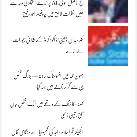
فتح حاصل ہو گی،AI پر اندھے اعتماد کی وجہ سے
ہمیں خطرات لاحق ہیں پروفیسر احمد رفیق
کلرسیداں ڈکیتی‘ڈاکو1 کروڑ کے طلائی زیورات
لے اڑے
بھون نلہ میں افسوسناک حادثہ — بزرگ شخص
پلی سے گر کر نالے میں بہہ گیا
کہوٹہ: فائرنگ کے واقعے میں ایک شخص جاں
بحق، تین زخمی
انجینئر قمراسلام راجہ کی کمبوڈیا سے ہنگامی کال