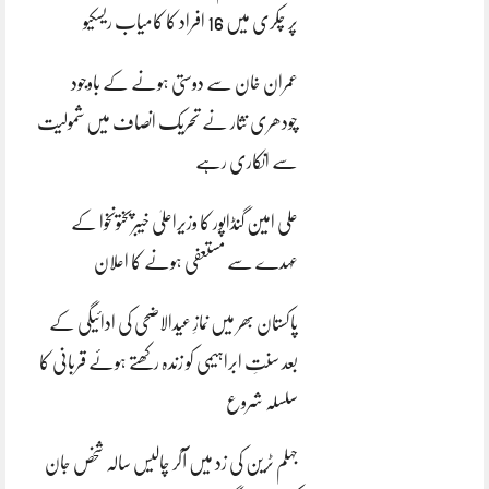
پر چکری میں 16 افراد کا کامیاب ریسکیو
عمران خان سے دوستی ہونے کے باوجود
چودھری نثار نے تحریک انصاف میں شمولیت
سے انکاری رہے
علی امین گنڈاپور کا وزیراعلیٰ خیبرپختونخوا کے
عہدے سے مستعفی ہونے کا اعلان
پاکستان بھر میں نمازِ عیدالاضحی کی ادائیگی کے
بعد سنتِ ابراہیمی کو زندہ رکھتے ہوئے قربانی کا
سلسلہ شروع
جہلم ٹرین کی زد میں آکر چالیس سالہ شخص جان