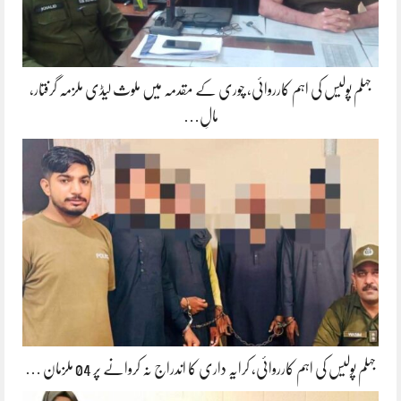
جہلم پولیس کی اہم کارروائی، چوری کے مقدمہ میں ملوث لیڈی ملزمہ گرفتار،
مالِ…
جہلم پولیس کی اہم کارروائی، کرایہ داری کا اندراج نہ کروانے پر 04 ملزمان …