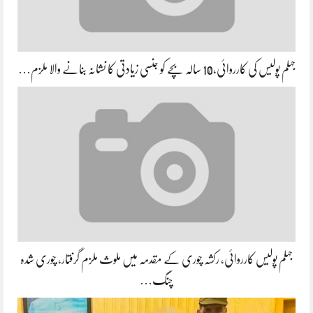
جہلم پولیس کی کارروائی،10 سالہ بچے کو جنسی زیادتی کا نشانہ بنانے والا ملزم…
جہلم پولیس کارروائی، رکشہ چوری کے مقدمہ میں ملوث ملزم گرفتار، چوری شدہ
چنگ…