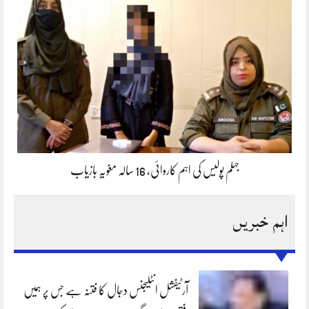
جہلم پولیس کی اہم کاروائی، 16 سالہ مغویہ بازیاب
اہم خبریں
آرٹیفشل انٹلیجنس دجال کا فتنہ ہے جس پر ہمیں