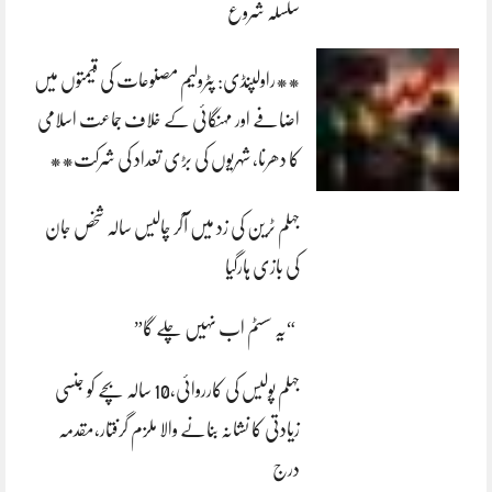
سلسلہ شروع
**راولپنڈی: پٹرولیم مصنوعات کی قیمتوں میں
اضافے اور مہنگائی کے خلاف جماعت اسلامی
کا دھرنا، شہریوں کی بڑی تعداد کی شرکت**
جہلم ٹرین کی زد میں آکر چالیس سالہ شخص جان
کی بازی ہارگیا
“یہ سسٹم اب نہیں چلے گا”
جہلم پولیس کی کارروائی،10 سالہ بچے کو جنسی
زیادتی کا نشانہ بنانے والا ملزم گرفتار،مقدمہ
درج