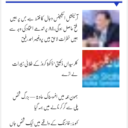
آرٹیفشل انٹلیجنس دجال کا فتنہ ہے جس پر ہمیں
فتح حاصل ہو گی،AI پر اندھے اعتماد کی وجہ سے
ہمیں خطرات لاحق ہیں پروفیسر احمد رفیق
کلرسیداں ڈکیتی‘ڈاکو1 کروڑ کے طلائی زیورات
لے اڑے
بھون نلہ میں افسوسناک حادثہ — بزرگ شخص
پلی سے گر کر نالے میں بہہ گیا
کہوٹہ: فائرنگ کے واقعے میں ایک شخص جاں