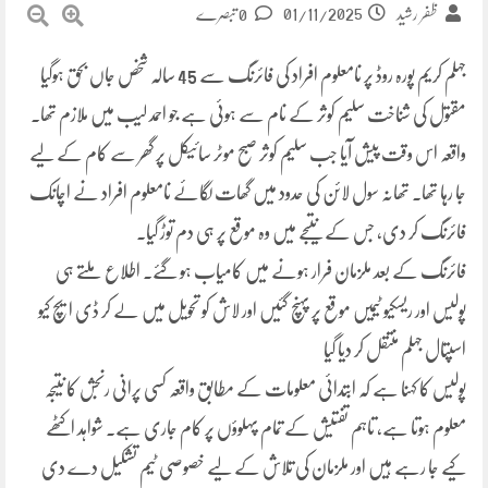
01/11/2025
ظفر رشید
0 تبصرے
جہلم کریم پورہ روڈ پر نامعلوم افراد کی فائرنگ سے 45 سالہ شخص جاں بحق ہوگیا
مقتول کی شناخت سلیم کوثر کے نام سے ہوئی ہے جو احمد لیب میں ملازم تھا۔
واقعہ اس وقت پیش آیا جب سلیم کوثر صبح موٹر سائیکل پر گھر سے کام کے لیے
جا رہا تھا۔ تھانہ سول لائن کی حدود میں گھات لگائے نامعلوم افراد نے اچانک
فائرنگ کر دی، جس کے نتیجے میں وہ موقع پر ہی دم توڑ گیا۔
فائرنگ کے بعد ملزمان فرار ہونے میں کامیاب ہو گئے۔ اطلاع ملتے ہی
پولیس اور ریسکیو ٹیمیں موقع پر پہنچ گئیں اور لاش کو تحویل میں لے کر ڈی ایچ کیو
اسپتال جہلم منتقل کر دیا گیا
پولیس کا کہنا ہے کہ ابتدائی معلومات کے مطابق واقعہ کسی پرانی رنجش کا نتیجہ
معلوم ہوتا ہے، تاہم تفتیش کے تمام پہلوؤں پر کام جاری ہے۔ شواہد اکٹھے
کیے جا رہے ہیں اور ملزمان کی تلاش کے لیے خصوصی ٹیم تشکیل دے دی