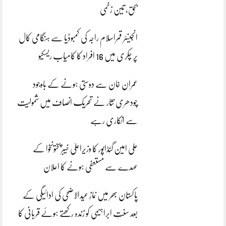
بحق، تین زخمی
انجینئر قمراسلام راجہ کی کمبوڈیا سے ہنگامی کال
پر چکری میں 16 افراد کا کامیاب ریسکیو
عمران خان سے دوستی ہونے کے باوجود
چودھری نثار نے تحریک انصاف میں شمولیت
سے انکاری رہے
علی امین گنڈاپور کا وزیراعلیٰ خیبرپختونخوا کے
عہدے سے مستعفی ہونے کا اعلان
پاکستان بھر میں نمازِ عیدالاضحی کی ادائیگی کے
بعد سنتِ ابراہیمی کو زندہ رکھتے ہوئے قربانی کا