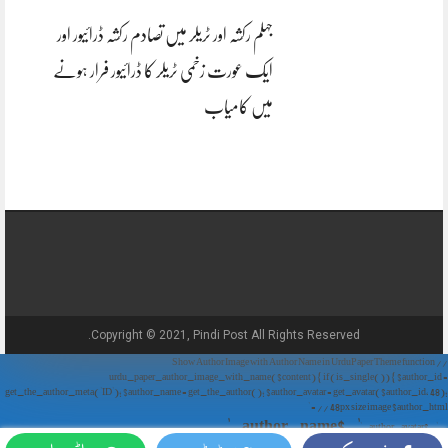
جہلم رکشہ اور ٹریلر میں تصادم رکشہ ڈرائیور اور
ایک عورت زخمی ٹریلر کا ڈرائیور فرار ہونے
میں کامیاب
Copyright © 2021, Pindi Post All Rights Reserved.
// Show Author Image with Author Name in UrduPaper Theme function
urdu_paper_author_image_with_name($content) { if (is_single()) { $author_id =
get_the_author_meta('ID'); $author_name = get_the_author(); $author_avatar = get_avatar($author_id, 48);
// 48px size image $author_html = '
' . $author_name . '
' . $author_avatar . '