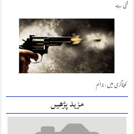
گئی ہے
کیٹاگری میں :
جرائم
مزید پڑھیں