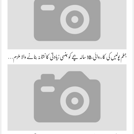
جہلم پولیس کی کارروائی،10 سالہ بچے کو جنسی زیادتی کا نشانہ بنانے والا ملزم…