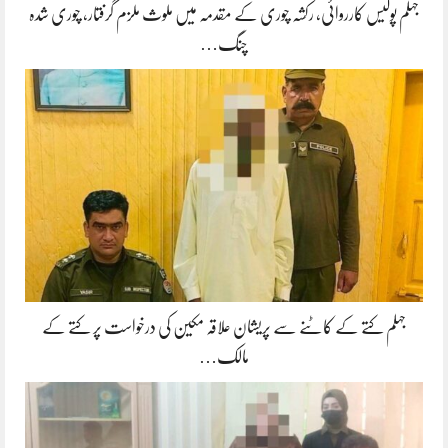
جہلم پولیس کارروائی، رکشہ چوری کے مقدمہ میں ملوث ملزم گرفتار، چوری شدہ
چنگ…
جہلم کتے کے کاٹنے سے پریشان علاقہ مکین کی درخواست پر کتے کے
مالک…