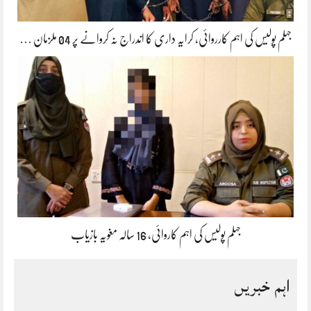
جہلم پولیس کی اہم کارروائی، کرایہ داری کا اندراج نہ کروانے پر 04 ملزمان …
جہلم پولیس کی اہم کاروائی، 16 سالہ مغویہ بازیاب
اہم خبریں