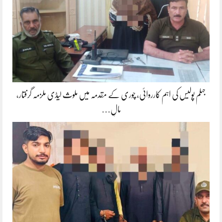
جہلم پولیس کی اہم کارروائی، چوری کے مقدمہ میں ملوث لیڈی ملزمہ گرفتار،
مالِ…