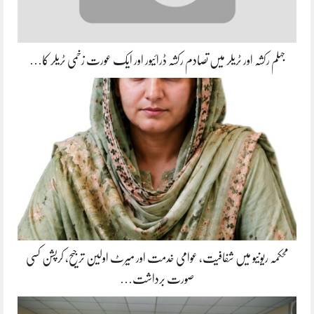
جہلم رکشہ اور ٹریلر میں تصادم رکشہ ڈرائیور اور ایک عورت زخمی ٹریلر کا…
محکمہ ریونیو میں شفافیت، عوامی خدمت اور میرٹ اولین ترجیح، کرپشن کسی
صورت برداشت…