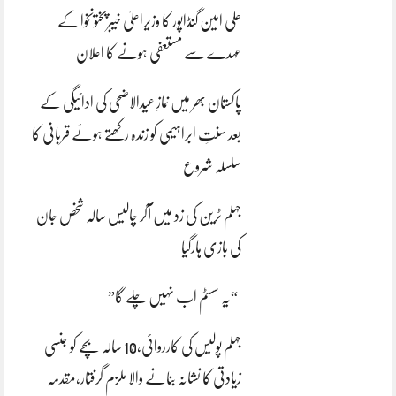
علی امین گنڈاپور کا وزیراعلیٰ خیبرپختونخوا کے
عہدے سے مستعفی ہونے کا اعلان
پاکستان بھر میں نمازِ عیدالاضحی کی ادائیگی کے
بعد سنتِ ابراہیمی کو زندہ رکھتے ہوئے قربانی کا
سلسلہ شروع
جہلم ٹرین کی زد میں آکر چالیس سالہ شخص جان
کی بازی ہارگیا
“یہ سسٹم اب نہیں چلے گا”
جہلم پولیس کی کارروائی،10 سالہ بچے کو جنسی
زیادتی کا نشانہ بنانے والا ملزم گرفتار،مقدمہ