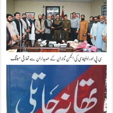
سی پی او،راولپنڈی کی انجمن تاجران کے عہدیداران سے تعارفی میٹنگ