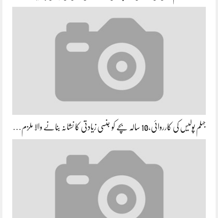
جہلم پولیس کی کارروائی،10 سالہ بچے کو جنسی زیادتی کا نشانہ بنانے والا ملزم…