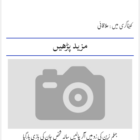
کیٹاگری میں :
علاقائی
مزید پڑھیں
جہلم ٹرین کی زد میں آکر چالیس سالہ شخص جان کی بازی ہارگیا