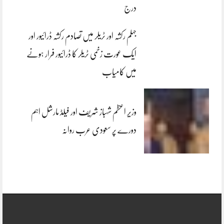
درج
جہلم رکشہ اور ٹریلر میں تصادم رکشہ ڈرائیور اور
ایک عورت زخمی ٹریلر کا ڈرائیور فرار ہونے
میں کامیاب
وزیر اعظم شہباز شریف اور فیلڈ مارشل اہم
دورے پر سعودی عرب روانہ