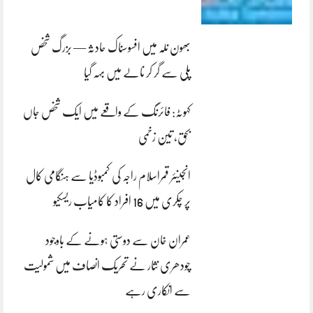
بھون نلہ میں افسوسناک حادثہ — بزرگ شخص
پلی سے گر کر نالے میں بہہ گیا
کہوٹہ: فائرنگ کے واقعے میں ایک شخص جاں
بحق، تین زخمی
انجینئر قمراسلام راجہ کی کمبوڈیا سے ہنگامی کال
پر چکری میں 16 افراد کا کامیاب ریسکیو
عمران خان سے دوستی ہونے کے باوجود
چودھری نثار نے تحریک انصاف میں شمولیت
سے انکاری رہے