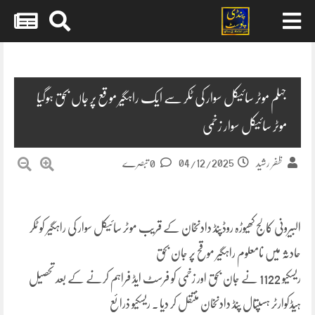
Skip
to
content
جہلم موٹر سائیکل سوار کی ٹکر سے ایک راہگیر موقع پر جاں بحق ہوگیا
موٹر سائیکل سوار زخمی
04/12/2025
ظفر رشید
0 تبصرے
البیرونی کالج کھیوڑہ روڈپنڈ دادنخان کے قریب موٹر سائیکل سوار کی راہگیر کو ٹکر
حادثہ میں نامعلوم راہگیر موقح پر جان بحق
ریسکیو 1122 نے جان بحق اور زخمی کو فرسٹ ایڈ فراہم کرنے کے بعد تحصیل
ہیڈکوارٹر ہسپتال پنڈ دادنخان منتقل کر دیا ۔ ریسکیو ذرائع