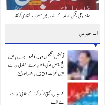
تھانہ جاتلی ،قتل اور ضرر کے مقدمہ میں مطلوب اشتہاری گرفتار
اہم خبریں
آرٹیفشل انٹلیجنس دجال کا فتنہ ہے جس پر ہمیں
فتح حاصل ہو گی،AI پر اندھے اعتماد کی وجہ سے
ہمیں خطرات لاحق ہیں پروفیسر احمد رفیق
کلرسیداں ڈکیتی‘ڈاکو1 کروڑ کے طلائی زیورات
لے اڑے