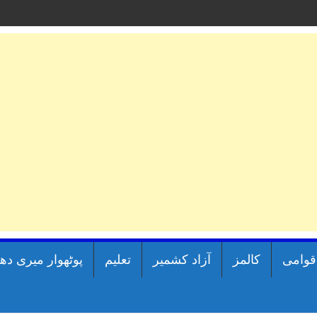
اقوامی
کالمز
آزاد کشمیر
تعلیم
پوٹھوار میری دھ