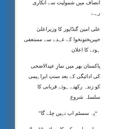
انصاف میں شمولیت سے انکاری
رہے
علی امین گنڈاپور کا وزیراعلیٰ
خیبرپختونخوا کے عہدے سے مستعفی
ہونے کا اعلان
پاکستان بھر میں نمازِ عیدالاضحی
کی ادائیگی کے بعد سنتِ ابراہیمی
کو زندہ رکھتے ہوئے قربانی کا
سلسلہ شروع
“یہ سسٹم اب نہیں چلے گا”