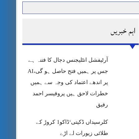
اہم خبریں
حرمت پر قربان
 کی پریس کانفرنس
آرٹیفشل انٹلیجنس دجال کا فتنہ ہے
جس پر ہمیں فتح حاصل ہو گی،AI
پر اندھے اعتماد کی وجہ سے ہمیں
خطرات لاحق ہیں پروفیسر احمد
رفیق
کلرسیداں ڈکیتی‘ڈاکو1 کروڑ کے
طلائی زیورات لے اڑے