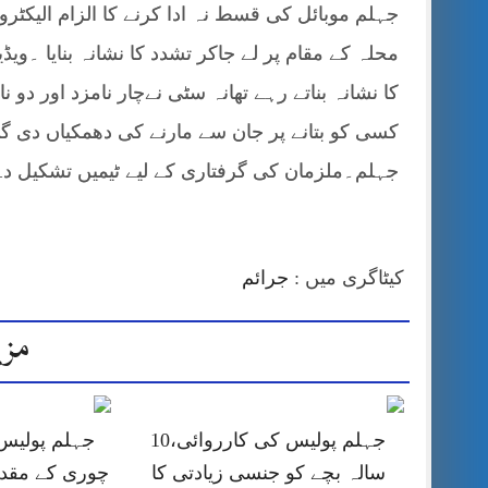
جہلم موبائل کی قسط نہ ادا کرنے کا الزام الیک
محلہ کے مقام پر لے جاکر تشدد کا نشانہ بنایا ۔وی
کا نشانہ بناتے رہے تھانہ سٹی نےچار نامزد اور دو ن
کسی کو بتانے پر جان سے مارنے کی دھمکیاں دی گ
جہلم۔ملزمان کی گرفتاری کے لیے ٹیمیں تشکیل د
کیٹاگری میں :
جرائم
مزی
جہلم پولیس کی کارروائی،10
جہلم پولیس
سالہ بچے کو جنسی زیادتی کا
چوری کے مقد