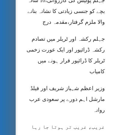
جہلم پولیس کی کارروائی،10 سالہ
بچے کو جنسی زیادتی کا نشانہ بنانے
والا ملزم گرفتار،مقدمہ درج
جہلم رکشہ اور ٹریلر میں تصادم
رکشہ ڈرائیور اور ایک عورت زخمی
ٹریلر کا ڈرائیور فرار ہونے میں
کامیاب
وزیر اعظم شہباز شریف اور فیلڈ
مارشل اہم دورے پر سعودی عرب
روانہ
غریب، غریب تر ہوتا جا رہا