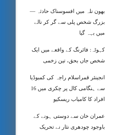
بھون نلہ میں افسوسناک حادثہ —
بزرگ شخص پلی سے گر کر نالے
میں بہہ گیا
کہوٹہ: فائرنگ کے واقعے میں ایک
شخص جاں بحق، تین زخمی
انجینئر قمراسلام راجہ کی کمبوڈیا
سے ہنگامی کال پر چکری میں 16
افراد کا کامیاب ریسکیو
عمران خان سے دوستی ہونے کے
باوجود چودھری نثار نے تحریک