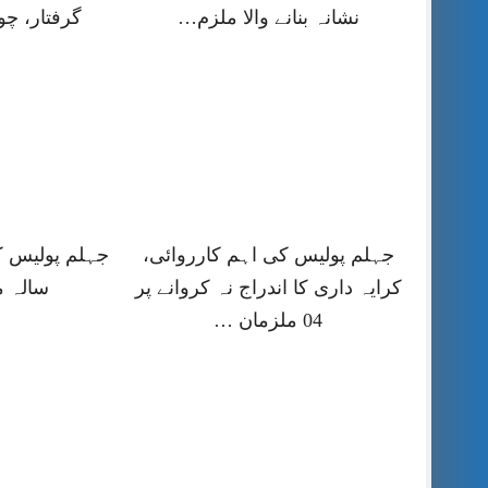
نشانہ بنانے والا ملزم…
گرفتار، چ
جہلم پولیس کی اہم کارروائی،
کرایہ داری کا اندراج نہ کروانے پر
سالہ م
04 ملزمان …