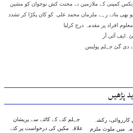
ٹرونکس کمپنی کے ملازمین نے محنت کش نوجوان کو مشین
ڈیو بھی بناتے رہے ملزمان محمد علی کو کان پکڑا کر تشدد
امعلوم افراد پر مقدمہ درج کرلیا
ئ۔ایف آئی آر
ے دی گئ جہلم پولیس
د پڑھیں
جہلم کتے کے کاٹنے سے پریشان
 کارروائی، رکشہ
علاقہ مکین کی درخواست پر کتے
مہ میں ملوث ملزم