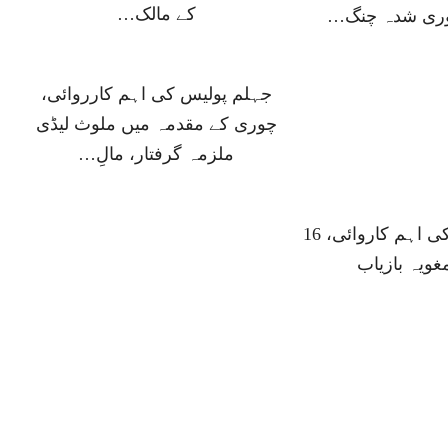
کے مالک…
وری شدہ چنگ…
جہلم پولیس کی اہم کارروائی،
چوری کے مقدمہ میں ملوث لیڈی
ملزمہ گرفتار، مالِ…
جہلم پولیس کی اہم کاروائی، 16
غویہ بازیاب