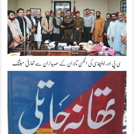
سی پی او،راولپنڈی کی انجمن تاجران کے عہدیداران سے تعارفی میٹنگ