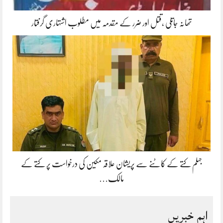
تھانہ جاتلی ،قتل اور ضرر کے مقدمہ میں مطلوب اشتہاری گرفتار
جہلم کتے کے کاٹنے سے پریشان علاقہ مکین کی درخواست پر کتے کے
مالک…
اہم خبریں