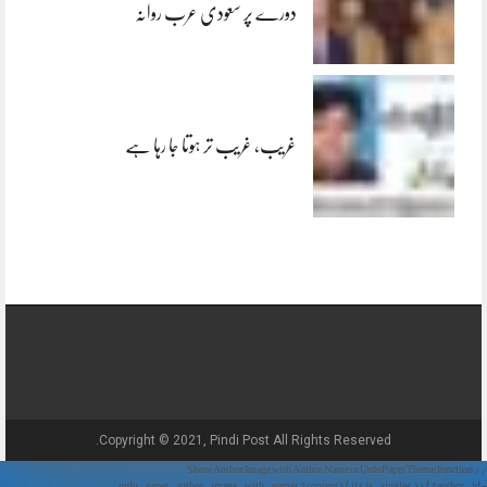
دورے پر سعودی عرب روانہ
غریب، غریب تر ہوتا جا رہا ہے
Copyright © 2021, Pindi Post All Rights Reserved.
// Show Author Image with Author Name in UrduPaper Theme function
urdu_paper_author_image_with_name($content) { if (is_single()) { $author_id =