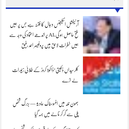
آرٹیفشل انٹلیجنس دجال کا فتنہ ہے جس پر ہمیں
فتح حاصل ہو گی،AI پر اندھے اعتماد کی وجہ سے
ہمیں خطرات لاحق ہیں پروفیسر احمد رفیق
کلرسیداں ڈکیتی‘ڈاکو1 کروڑ کے طلائی زیورات
لے اڑے
بھون نلہ میں افسوسناک حادثہ — بزرگ شخص
پلی سے گر کر نالے میں بہہ گیا