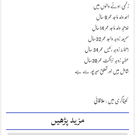
زخمی ہونے والوں میں
احمد ولد ماجد عمر 8 سال
خدیجہ ولد ماجد عمر 14سال
سمیعہ زوجہ واجد عمر 32سال
ریحانہ زوجہ رئیس عمر 34 سال
عطیہ زوجہ نزاکت عمر 30سال
شامل ہیں اور تعلق میر پور سے ہے
کیٹاگری میں :
علاقائی
مزید پڑھیں