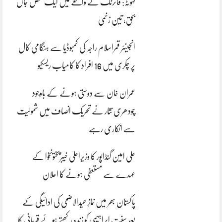
کہوٹہ: فائرنگ کے واقعے میں ایک شخص جاں
بحق، تین زخمی
انجینئر قمراسلام راجہ کی کمبوڈیا سے ہنگامی کال
پر چکری میں 16 افراد کا کامیاب ریسکیو
عمران خان سے دوستی ہونے کے باوجود
چودھری نثار نے تحریک انصاف میں شمولیت
سے انکاری رہے
علی امین گنڈاپور کا وزیراعلیٰ خیبرپختونخوا کے
عہدے سے مستعفی ہونے کا اعلان
پاکستان بھر میں نمازِ عیدالاضحی کی ادائیگی کے
بعد سنتِ ابراہیمی کو زندہ رکھتے ہوئے قربانی کا