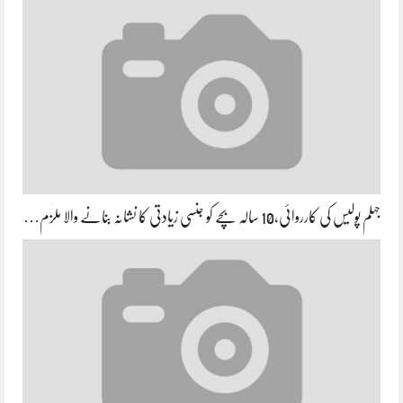
جہلم پولیس کی کارروائی،10 سالہ بچے کو جنسی زیادتی کا نشانہ بنانے والا ملزم…