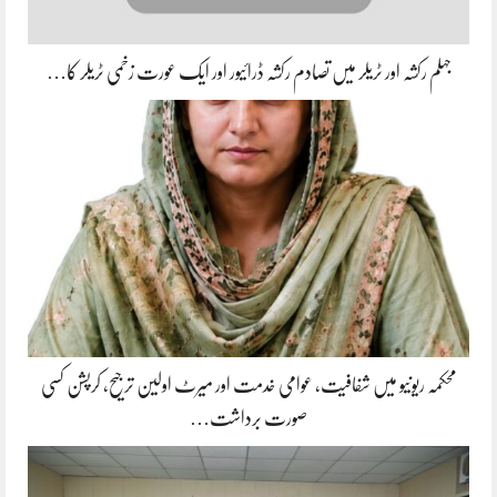
جہلم رکشہ اور ٹریلر میں تصادم رکشہ ڈرائیور اور ایک عورت زخمی ٹریلر کا…
محکمہ ریونیو میں شفافیت، عوامی خدمت اور میرٹ اولین ترجیح، کرپشن کسی
صورت برداشت…