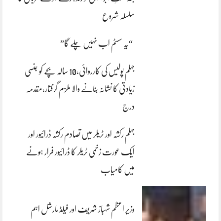
سلسلہ شروع
“یہ سسٹم اب نہیں چلے گا”
جہلم پولیس کی کارروائی،10 سالہ بچے کو جنسی
زیادتی کا نشانہ بنانے والا ملزم گرفتار،مقدمہ
درج
جہلم رکشہ اور ٹریلر میں تصادم رکشہ ڈرائیور اور
ایک عورت زخمی ٹریلر کا ڈرائیور فرار ہونے
میں کامیاب
وزیر اعظم شہباز شریف اور فیلڈ مارشل اہم