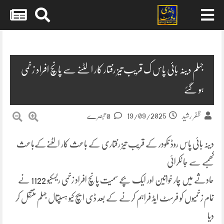
Skip
to
content
جہلم دینہ بائی پاس ک قریب تیز رفتار کار الٹنے سے پانچ افراد زخمی
ہو گئے
19/09/2025
ظفر رشید
0 تبصرے
دینہ بائی پاس روڈ نکودر کے قریب تیز رفتاری کے باعث کار الٹنےکےباعث
کھمبے سے جا ٹکرائی
حادثے میں چار خواتین اور ایک بچے سمیت پانچ افراد زخمی ریسکیو 1122 نے
تمام زخمیوں کو فرسٹ ایڈ فراہم کرنے کے بعد ڈی ایچ کیو ہسپتال جہلم منتقل کر
دیا