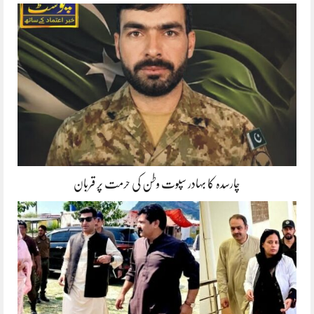
چارسدہ کا بہادر سپوت وطن کی حرمت پر قربان