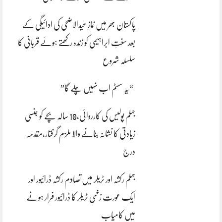
پاکستان بھر میں نمازِ عیدالاضحی کی ادائیگی کے
بعد سنتِ ابراہیمی کو زندہ رکھتے ہوئے قربانی کا
سلسلہ شروع
“یہ سسٹم اب نہیں چلے گا”
جہلم پولیس کی کارروائی،10 سالہ بچے کو جنسی
زیادتی کا نشانہ بنانے والا ملزم گرفتار،مقدمہ
درج
جہلم رکشہ اور ٹریلر میں تصادم رکشہ ڈرائیور اور
ایک عورت زخمی ٹریلر کا ڈرائیور فرار ہونے
میں کامیاب