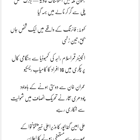
بھون نلہ میں افسوسناک حادثہ — بزرگ شخص
پلی سے گر کر نالے میں بہہ گیا
کہوٹہ: فائرنگ کے واقعے میں ایک شخص جاں
بحق، تین زخمی
انجینئر قمراسلام راجہ کی کمبوڈیا سے ہنگامی کال
پر چکری میں 16 افراد کا کامیاب ریسکیو
عمران خان سے دوستی ہونے کے باوجود
چودھری نثار نے تحریک انصاف میں شمولیت
سے انکاری رہے
علی امین گنڈاپور کا وزیراعلیٰ خیبرپختونخوا کے
عہدے سے مستعفی ہونے کا اعلان