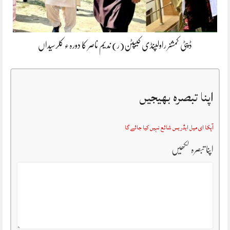
ڈپٹی کمشنر راولپنڈی کیپٹن(ر) ندیم ناصر کا دورہء کلرسیداں
اپنا تبصرہ بھیجیں
آپکا ای میل ایڈریس شائع نہیں کیا جائے گا
اپنا تبصرہ لکھیں