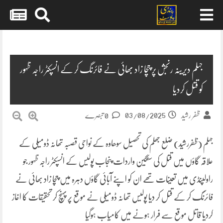
Skip
to
content
جہلم دیرینہ رنجش پر چچا زاد بھائی نے فائرنگ کر کے انسپکٹر راجہ ظہور
کو قتل کردیا
03/08/2025
ظفر رشید
0 تبصرے
جہلم (ظفررشید) ضلع جھلم کی تحصیل سوھاوہ کے نواحی قصبہ تھانہ ڈومیلی کے
علاقہ گاؤں میں قتل کی سنگین واردات پنجاب پولیس کے انسپکٹر راجہ ظہور جو
راولپنڈی میں تعینات تھے ان کو اپنے آبائی گاؤں دہرہ میں چچا زاد بھائی نے
فائرنگ کر کے قتل کر دیا پولیس تھانہ ڈومیلی نے موقع پر پہنچ کر تحقیقات کا اغاز
کردیا قاتل موقع سے فرار ہونے میں کامیاب ہوگیا