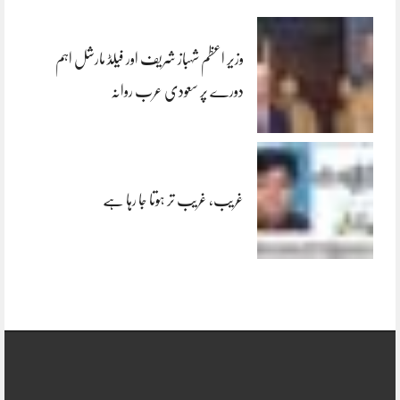
وزیر اعظم شہباز شریف اور فیلڈ مارشل اہم
دورے پر سعودی عرب روانہ
غریب، غریب تر ہوتا جا رہا ہے