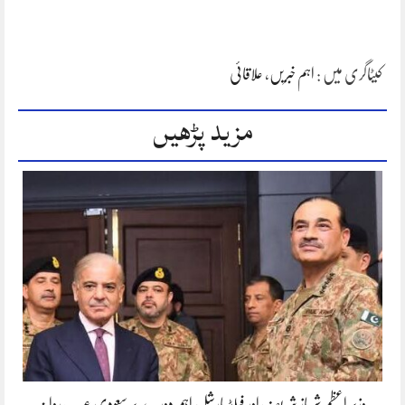
کیٹاگری میں :
اہم خبریں
،
علاقائی
مزید پڑھیں
وزیر اعظم شہباز شریف اور فیلڈ مارشل اہم دورے پر سعودی عرب روانہ