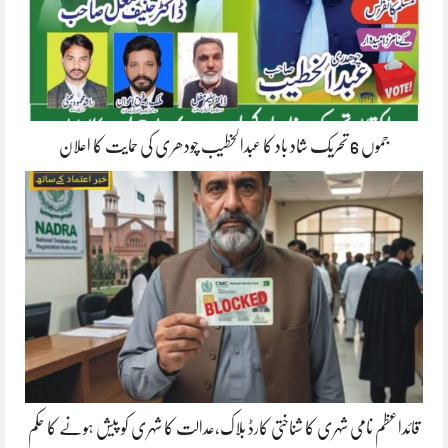
جموں 6 تحریک شاد باد کا عبدالخطیب چودھری کی حمایت کا اعلان
قائداعظم نامی شہری کا شناختی کارڈ بلاک،عدالت کا شہری کو پیش ہونے کا حکم