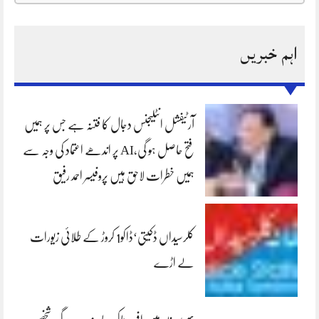
اہم خبریں
آرٹیفشل انٹلیجنس دجال کا فتنہ ہے جس پر ہمیں
فتح حاصل ہو گی،AI پر اندھے اعتماد کی وجہ سے
ہمیں خطرات لاحق ہیں پروفیسر احمد رفیق
کلرسیداں ڈکیتی‘ڈاکو1 کروڑ کے طلائی زیورات
لے اڑے