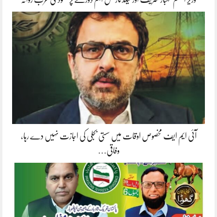
آئی ایم ایف مخصوص اوقات میں سستی بجلی کی اجازت نہیں دے رہا،
وفاقی…