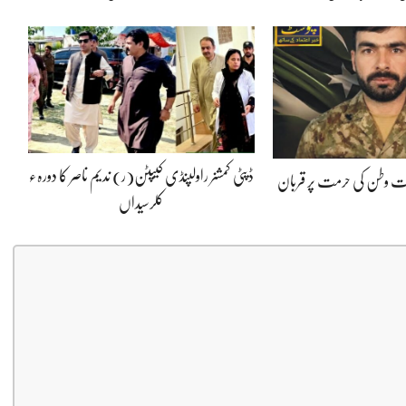
ڈپٹی کمشنر راولپنڈی کیپٹن(ر) ندیم ناصر کا دورہء
پوت وطن کی حرمت پر قربان
کلرسیداں