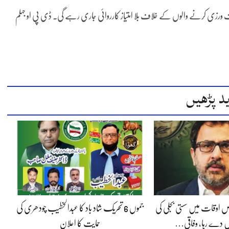
ورزی کرنے والوں کے خلاف بلا امتیاز کارروائی جاری رہے گی۔ ڈی پی او جہلم
د پڑھیں
 اوقات میں سستی بجلی کی
جموں 6 تحریک شاد باد کا عبدالخطیب چودھری کی
 دے رہا، وفاقی…
حمایت کا اعلان