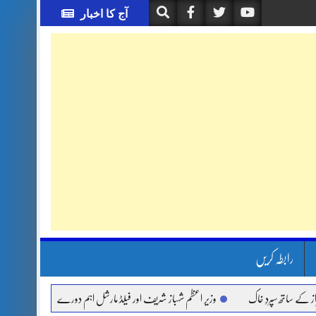
آج کا اخبار
رابطہ کریں
تھ سپردِ خاک
وزیر اعظم شہباز شریف اور فیلڈ مارشل اہم دورے پر سعودی عرب روانہ