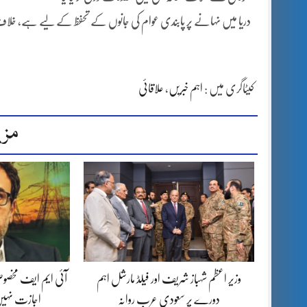
دریا میں نہانے پر پابندی عوام کی جانوں کے تحفظ کے لیے ہے، خلاف 
کیٹاگری میں :
اہم خبریں
،
علاقائی
مزی
وزیر اعظم شہباز شریف اور فیلڈ مارشل اہم
آئی ایم ایف مخصوص
دورے پر سعودی عرب روانہ
اجازت نہیں