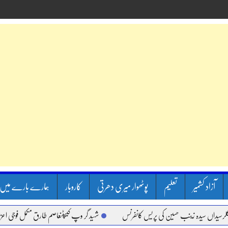
آزاد کشمیر
تعلیم
پوٹھوار میری دھرتی
کاروبار
ہمارے بارے میں
اں سیدہ زینب حسین کی پریس کانفرنس
شہید گر وپ کیپٹنعاصم طارق مکمل فوجی اعزاز کے سا