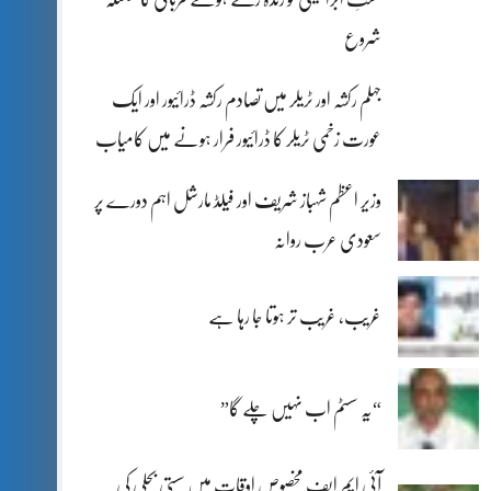
شروع
جہلم رکشہ اور ٹریلر میں تصادم رکشہ ڈرائیور اور ایک
عورت زخمی ٹریلر کا ڈرائیور فرار ہونے میں کامیاب
وزیر اعظم شہباز شریف اور فیلڈ مارشل اہم دورے پر
سعودی عرب روانہ
غریب، غریب تر ہوتا جا رہا ہے
“یہ سسٹم اب نہیں چلے گا”
آئی ایم ایف مخصوص اوقات میں سستی بجلی کی