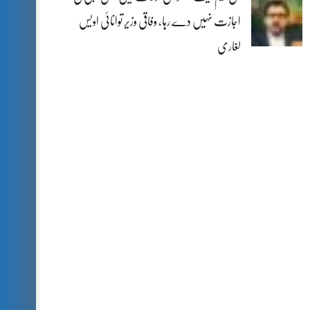
اجازت نہیں دے رہا، وفاقی وزیر توانائی اویس
لغاری