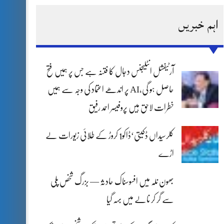
اہم خبریں
آرٹیفشل انٹلیجنس دجال کا فتنہ ہے جس پر ہمیں فتح
حاصل ہو گی،AI پر اندھے اعتماد کی وجہ سے ہمیں
خطرات لاحق ہیں پروفیسر احمد رفیق
کلرسیداں ڈکیتی‘ڈاکو1 کروڑ کے طلائی زیورات لے
اڑے
بھون نلہ میں افسوسناک حادثہ — بزرگ شخص پلی
سے گر کر نالے میں بہہ گیا