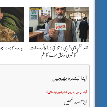
قائداعظم نامی شہری کا شناختی کارڈ بلاک،عدالت
چارسدہ کا بہادر س
کا شہری کو پیش ہونے کا حکم
اپنا تبصرہ بھیجیں
آپکا ای میل ایڈریس شائع نہیں کیا جائے گا
اپنا تبصرہ لکھیں