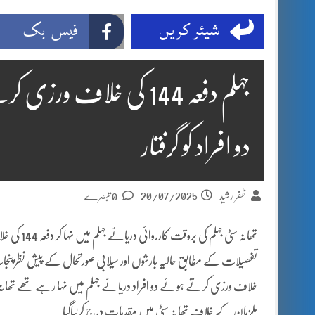
شیئر کریں
فیس بک
جہلم دفعہ 144 کی خلاف
دو افراد کو گرفتار
20/07/2025
ظفر رشید
0 تبصرے
تھانہ سٹی جہلم کی بروقت کارروائی دریائے جہلم میں نہا کر دفعہ 144 کی خلاف ورزی کرنے والے دو افراد گرفتار
خلاف ورزی کرتے ہوئے دو افراد دریائے جہلم میں نہا رہے تھے تھانہ سٹ
ملزمان کے خلاف تھانہ سٹی میں مقدمات درج کرلیاگیا