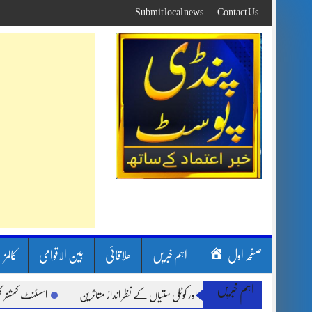
Skip
Submit local news
Contact Us
to
content
صفحہ اول
اہم خبریں
علاقائی
بین الاقوامی
کالمز
اہم خبریں
ن بارشیں، لینڈ سلائیڈنگ اور کوٹلی ستیاں کے نظر انداز متاثرین
اسسٹنٹ کمشنر کلرسید