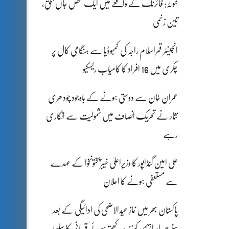
کہوٹہ: فائرنگ کے واقعے میں ایک شخص جاں بحق،
تین زخمی
انجینئر قمراسلام راجہ کی کمبوڈیا سے ہنگامی کال پر
چکری میں 16 افراد کا کامیاب ریسکیو
عمران خان سے دوستی ہونے کے باوجود چودھری
نثار نے تحریک انصاف میں شمولیت سے انکاری
رہے
علی امین گنڈاپور کا وزیراعلیٰ خیبرپختونخوا کے عہدے
سے مستعفی ہونے کا اعلان
پاکستان بھر میں نمازِ عیدالاضحی کی ادائیگی کے بعد
سنتِ ابراہیمی کو زندہ رکھتے ہوئے قربانی کا سلسلہ