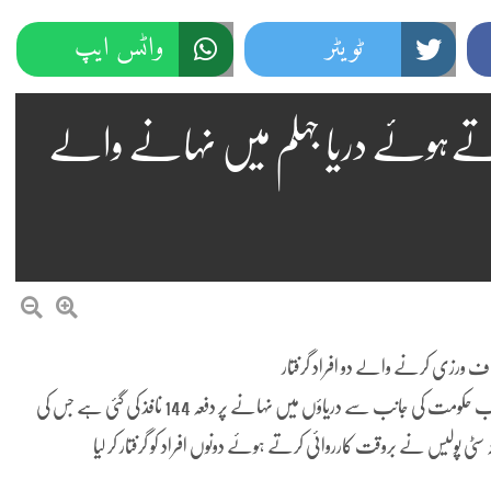
ٹویٹر
واٹس ایپ
 ورزی کرتےہوئے دریا جہلم میں نہانے والے
تفصیلات کے مطابق حالیہ بارشوں اور سیلابی صورتحال کے پیش نظر پنجاب حکومت کی جانب سے دریاؤں میں نہانے پر دفعہ 144 نافذ کی گئی ہے جس کی
ی پولیس نے بروقت کارروائی کرتے ہوئے دونوں افراد کو گرفتار کر لیا