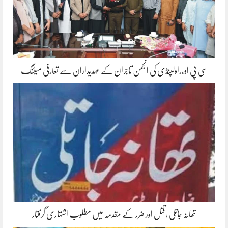
سی پی او،راولپنڈی کی انجمن تاجران کے عہدیداران سے تعارفی میٹنگ
تھانہ جاتلی ،قتل اور ضرر کے مقدمہ میں مطلوب اشتہاری گرفتار