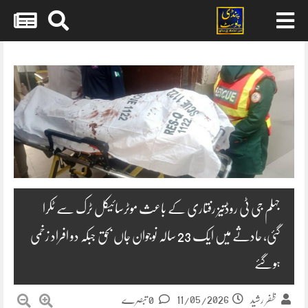
Skip
to
content
جہلم جی ٹی روڈتیز رفتاری کے باعث موٹرسائیکل ٹرک سے ٹکرا
گئی، حادثے میں ایک 23 سالہ نوجوان جاں بحق جبکہ دو افراد زخمی
ہوگئے
11/05/2026
ظفر رشید
0 تبصرے