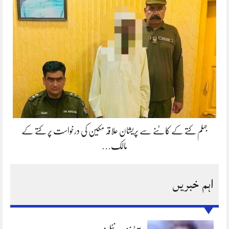
جہلم کتے کے کاٹنے سے پریشان علاقہ مکین کی درخواست پر کتے کے
مالک…
اہم خبریں