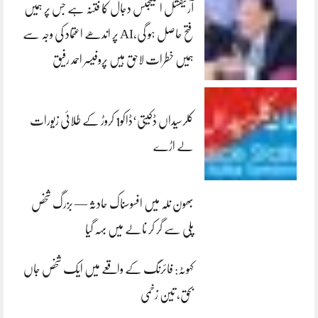
آرٹیفشل انٹلیجنس دجال کا فتنہ ہے جس پر ہمیں
فتح حاصل ہو گی،AI پر اندھے اعتماد کی وجہ سے
ہمیں خطرات لاحق ہیں پروفیسر احمد رفیق
کلرسیداں ڈکیتی‘ڈاکو1 کروڑ کے طلائی زیورات
لے اڑے
بھون نلہ میں افسوسناک حادثہ — بزرگ شخص
پلی سے گر کر نالے میں بہہ گیا
کہوٹہ: فائرنگ کے واقعے میں ایک شخص جاں
بحق، تین زخمی