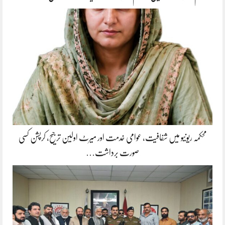
محکمہ ریونیو میں شفافیت، عوامی خدمت اور میرٹ اولین ترجیح، کرپشن کسی
صورت برداشت…