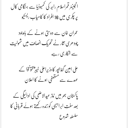
انجینئر قمراسلام راجہ کی کمبوڈیا سے ہنگامی کال
پر چکری میں 16 افراد کا کامیاب ریسکیو
عمران خان سے دوستی ہونے کے باوجود
چودھری نثار نے تحریک انصاف میں شمولیت
سے انکاری رہے
علی امین گنڈاپور کا وزیراعلیٰ خیبرپختونخوا کے
عہدے سے مستعفی ہونے کا اعلان
پاکستان بھر میں نمازِ عیدالاضحی کی ادائیگی کے
بعد سنتِ ابراہیمی کو زندہ رکھتے ہوئے قربانی کا
سلسلہ شروع