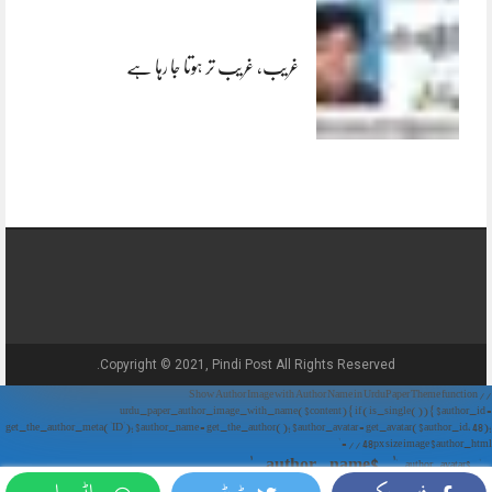
غریب، غریب تر ہوتا جا رہا ہے
Copyright © 2021, Pindi Post All Rights Reserved.
// Show Author Image with Author Name in UrduPaper Theme function
urdu_paper_author_image_with_name($content) { if (is_single()) { $author_id =
get_the_author_meta('ID'); $author_name = get_the_author(); $author_avatar = get_avatar($author_id, 48);
// 48px size image $author_html = '
' . $author_name . '
' . $author_avatar . '