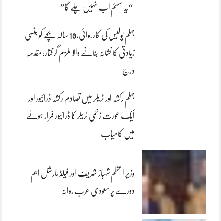
“یہ سسٹم اب نہیں چلے گا”
جہلم پولیس کی کارروائی،10 سالہ بچے کو جنسی
زیادتی کا نشانہ بنانے والا ملزم گرفتار،مقدمہ
درج
جہلم رکشہ اور ٹریلر میں تصادم رکشہ ڈرائیور اور
ایک عورت زخمی ٹریلر کا ڈرائیور فرار ہونے
میں کامیاب
وزیر اعظم شہباز شریف اور فیلڈ مارشل اہم
دورے پر سعودی عرب روانہ