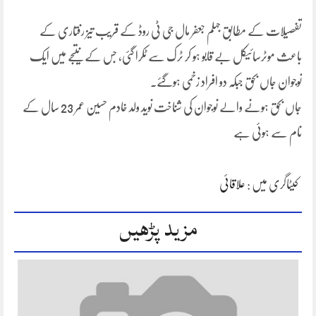
تفصیلات کے مطابق جہلم جعفر مال جی ٹی روڈ کے قریب تیز رفتاری کے
باعث موٹرسائیکل بے قابو ہو کر ٹرک سے ٹکرا گئی، جس کے نتیجے میں ایک
نوجوان جاں بحق جبکہ دو افراد زخمی ہوگئے۔
جاں بحق ہونے والے نوجوان کی شناخت نوید ولد خادم حسین عمر 23 سال کے
نام سے ہوئی ہے
کیٹاگری میں :
علاقائی
مزید پڑھیں