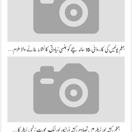
جہلم پولیس کی کارروائی،10 سالہ بچے کو جنسی زیادتی کا نشانہ بنانے والا ملزم…
جہلم رکشہ اور ٹریلر میں تصادم رکشہ ڈرائیور اور ایک عورت زخمی ٹریلر کا…