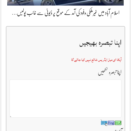
اسلام آباد میں غیرملکی وفود کی آمد کے موقع پر ڈیوٹی سے غائب پولیس…
اپنا تبصرہ بھیجیں
آپکا ای میل ایڈریس شائع نہیں کیا جائے گا
اپنا تبصرہ لکھیں