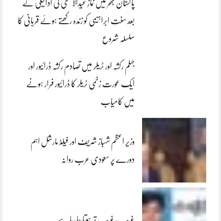
پاکستان بھر میں نمازِ عیدالاضحی کی ادائیگی کے
بعد سنتِ ابراہیمی کو زندہ رکھتے ہوئے قربانی کا
سلسلہ شروع
جہلم رکشہ اور ٹریلر میں تصادم رکشہ ڈرائیور اور
ایک عورت زخمی ٹریلر کا ڈرائیور فرار ہونے
میں کامیاب
وزیر اعظم شہباز شریف اور فیلڈ مارشل اہم
دورے پر سعودی عرب روانہ
غریب، غریب تر ہوتا جا رہا ہے