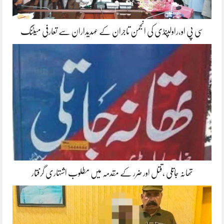
سی پی او،راولپنڈی کی انجمن تاجران کے عہدیداران سے تعارفی میٹنگ
تھانہ جاتلی ،قتل اور ضرر کے مقدمہ میں مطلوب اشتہاری گرفتار