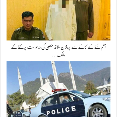
جہلم کتے کے کاٹنے سے پریشان علاقہ مکین کی درخواست پر کتے کے
مالک…