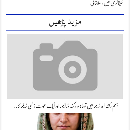
کیٹاگری میں :
علاقائی
مزید پڑھیں
جہلم رکشہ اور ٹریلر میں تصادم رکشہ ڈرائیور اور ایک عورت زخمی ٹریلر کا…