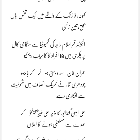
کہوٹہ: فائرنگ کے واقعے میں ایک شخص جاں
بحق، تین زخمی
انجینئر قمراسلام راجہ کی کمبوڈیا سے ہنگامی کال
پر چکری میں 16 افراد کا کامیاب ریسکیو
عمران خان سے دوستی ہونے کے باوجود
چودھری نثار نے تحریک انصاف میں شمولیت
سے انکاری رہے
علی امین گنڈاپور کا وزیراعلیٰ خیبرپختونخوا کے
عہدے سے مستعفی ہونے کا اعلان