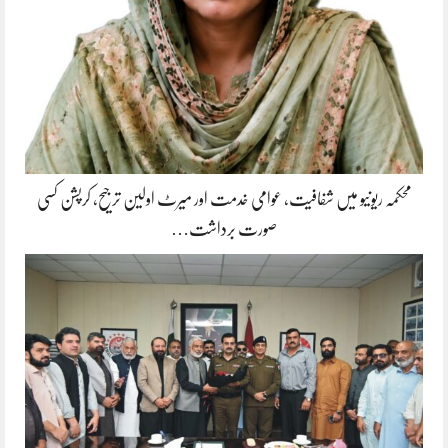
محکمہ ریونیو میں شفافیت، عوامی خدمت اور میرٹ اولین ترجیح، کرپشن کسی
صورت برداشت…