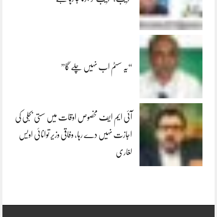
“یہ سسٹم اب نہیں چلے گا”
آئی ایم ایف مخصوص اوقات میں سستی بجلی کی
اجازت نہیں دے رہا، وفاقی وزیر توانائی اویس
لغاری