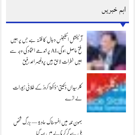
اہم خبریں
آرٹیفشل انٹلیجنس دجال کا فتنہ ہے جس پر ہمیں
فتح حاصل ہو گی،AI پر اندھے اعتماد کی وجہ سے
ہمیں خطرات لاحق ہیں پروفیسر احمد رفیق
کلرسیداں ڈکیتی‘ڈاکو1 کروڑ کے طلائی زیورات
لے اڑے
بھون نلہ میں افسوسناک حادثہ — بزرگ شخص
پلی سے گر کر نالے میں بہہ گیا