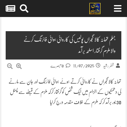
Skip
to
content
جہلم تھانہ کالا گجراں پولیس کی کاروائی ہوائی فائرنگ کرنے
والاملزم گرفتار اسلحہ برآمد
11/07/2025
ظفر رشید
0 تبصرے
تھانہ کالا گجراں نے کاروائی کرتے ہوئے ہوائی فائرنگ اور جان سے مارنے
کی دھمکیوں کے الزام میں ایک شخص کو گرفتار کرکہ ملزم کے قبضے سے پسٹل
30 بور برآمد کر کہ ملزم کے خلاف مقدمہ درج کرلیا