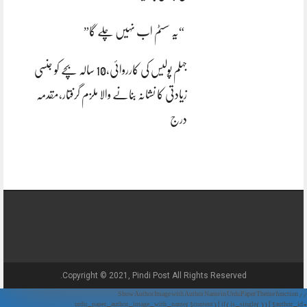
“یہ سسٹم اب نہیں چلے گا”
جہلم پولیس کی کارروائی،10 سالہ بچے کو جنسی
زیادتی کا نشانہ بنانے والا ملزم گرفتار،مقدمہ
درج
Copyright © 2021, Pindi Post All Rights Reserved.
// Show Author Image with Author Name in UrduPaper Theme function
urdu_paper_author_image_with_name($content) { if (is_single()) { $author_id =