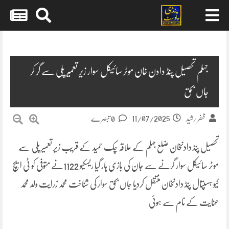
Skip
to
content
جہلم تحصیل پنڈ دادن خان موٹر سائیکل سوار زیر تعمیر پلی سے گر کر
جاں بحق
11/07/2025
ظفر رشید
0 تبصرے
تحصیل پنڈ دادنخان ضلع جہلم کے علاقہ چک حمید کے قریب زیر تعمیر پلی سے
موٹر سائیکل سوار گرنے سے جان کی بازی ہار گیا ریسکیو 1122نے متوفی کو ٹی ایچ
کیو ہسپتال پنڈ دادنخان منتقل کردیا جاں بحق سوار کی شناخت محمد زرایت ولد محمد
عنایت کے نام سے ہوئی