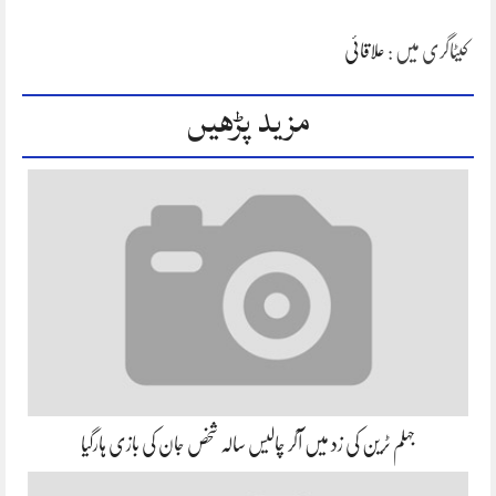
کیٹاگری میں :
علاقائی
مزید پڑھیں
جہلم ٹرین کی زد میں آکر چالیس سالہ شخص جان کی بازی ہارگیا