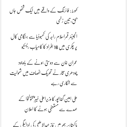
کہوٹہ: فائرنگ کے واقعے میں ایک شخص جاں
بحق، تین زخمی
انجینئر قمراسلام راجہ کی کمبوڈیا سے ہنگامی کال
پر چکری میں 16 افراد کا کامیاب ریسکیو
عمران خان سے دوستی ہونے کے باوجود
چودھری نثار نے تحریک انصاف میں شمولیت
سے انکاری رہے
علی امین گنڈاپور کا وزیراعلیٰ خیبرپختونخوا کے
عہدے سے مستعفی ہونے کا اعلان
پاکستان بھر میں نمازِ عیدالاضحی کی ادائیگی کے