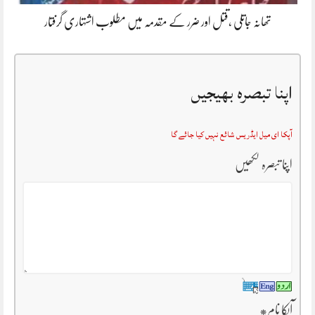
تھانہ جاتلی ،قتل اور ضرر کے مقدمہ میں مطلوب اشتہاری گرفتار
اپنا تبصرہ بھیجیں
آپکا ای میل ایڈریس شائع نہیں کیا جائے گا
اپنا تبصرہ لکھیں
آپکا نام
*