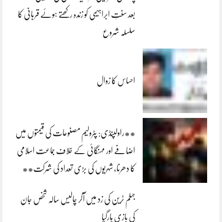
بعد سنتِ ابراہیمی کو زندہ رکھتے ہوئے قربانی کا
سلسلہ شروع
احساس کا زوال
**راولپنڈی: پٹرولیم مصنوعات کی قیمتوں میں
اضافے اور مہنگائی کے خلاف جماعت اسلامی
کا دھرنا، شہریوں کی بڑی تعداد کی شرکت**
جہلم ٹرین کی زد میں آکر چالیس سالہ شخص جان
کی بازی ہارگیا