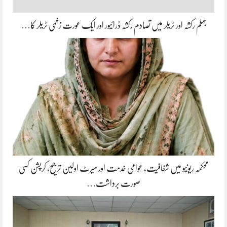
جہلم رکشہ اور ٹریلر میں تصادم رکشہ ڈرائیور اور ایک عورت زخمی ٹریلر کا…
محکمہ ریونیو میں شفافیت، عوامی خدمت اور میرٹ اولین ترجیح، کرپشن کسی
صورت برداشت…