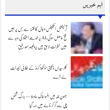
اہم خبریں
آرٹیفشل انٹلیجنس دجال کا فتنہ ہے جس پر ہمیں
فتح حاصل ہو گی،AI پر اندھے اعتماد کی وجہ سے
ہمیں خطرات لاحق ہیں پروفیسر احمد رفیق
کلرسیداں ڈکیتی‘ڈاکو1 کروڑ کے طلائی زیورات
لے اڑے
بھون نلہ میں افسوسناک حادثہ — بزرگ شخص
پلی سے گر کر نالے میں بہہ گیا