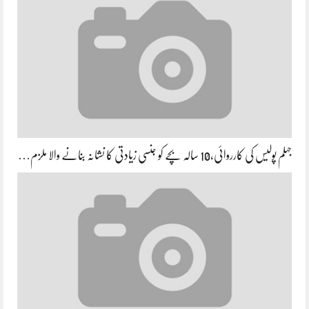
جہلم پولیس کی کارروائی،10 سالہ بچے کو جنسی زیادتی کا نشانہ بنانے والا ملزم…