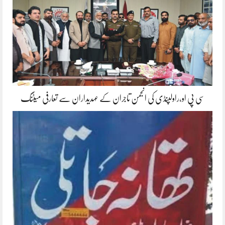
سی پی او،راولپنڈی کی انجمن تاجران کے عہدیداران سے تعارفی میٹنگ