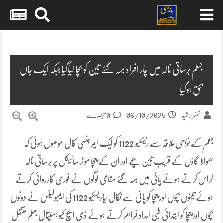
Skip
to
content
جہلم برساتی نالہ میں چار افراد بہہ گئے تین کو بچا لیاگیاجبکہ ایک جاں
بحق ہوگیا
06/10/2025
ظفر رشید
0 تبصرے
جہلم کے نواحی علاقہ سے ریسکیو
1122 کو ایک ایمرجنسی کال موصول ہوئی کہ
ہموالا گاؤں کے قریب تین بچے اور ان کے چچا موٹر سائیکل پر برساتی نالہ
کراس کرتے ہوئے پانی میں بہہ گئے مقامی لوگوں نے فوری کارروائی کرتے
ہوئے تینوں بچوں اور چچا کو پانی سے نکال لیاریسکیو 1122 کی ایمبولینس نے دونوں
بچوں اور چچا کو ابتدائی طبی امداد فراہم کرتے ہوئے ڈی ایچ کیو ہسپتال جہلم منتقل