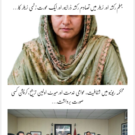
جہلم رکشہ اور ٹریلر میں تصادم رکشہ ڈرائیور اور ایک عورت زخمی ٹریلر کا…
محکمہ ریونیو میں شفافیت، عوامی خدمت اور میرٹ اولین ترجیح، کرپشن کسی
صورت برداشت…