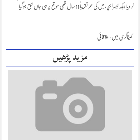
کر دیا جبکہ تیسرا بچہ، جس کی عمر تقریباً 11 سال تھی موقع پر ہی جاں بحق ہو گیا
کیٹاگری میں :
علاقائی
مزید پڑھیں