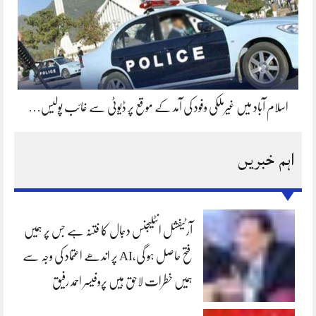
اسلام آباد میں غیرملکی وفود کی آمد کے موقع پر ڈیوٹی سے غائب پولیس…
اہم خبریں
آرٹیفشل انٹلیجنس دجال کا فتنہ ہے جس پر ہمیں
فتح حاصل ہو گی،AI پر اندھے اعتماد کی وجہ سے
ہمیں خطرات لاحق ہیں پروفیسر احمد رفیق