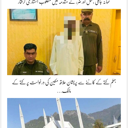
تھانہ جاتلی ،قتل اور ضرر کے مقدمہ میں مطلوب اشتہاری گرفتار
جہلم کتے کے کاٹنے سے پریشان علاقہ مکین کی درخواست پر کتے کے
مالک…