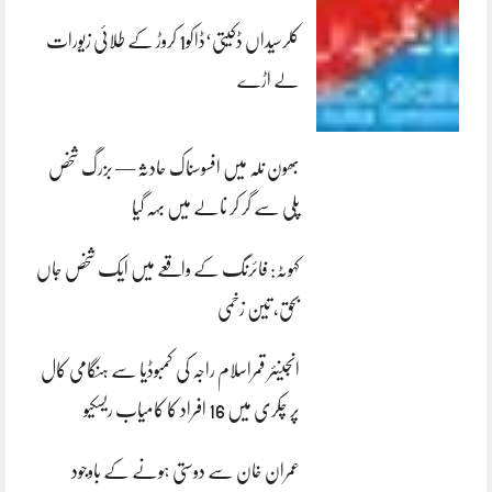
کلرسیداں ڈکیتی‘ڈاکو1 کروڑ کے طلائی زیورات
لے اڑے
بھون نلہ میں افسوسناک حادثہ — بزرگ شخص
پلی سے گر کر نالے میں بہہ گیا
کہوٹہ: فائرنگ کے واقعے میں ایک شخص جاں
بحق، تین زخمی
انجینئر قمراسلام راجہ کی کمبوڈیا سے ہنگامی کال
پر چکری میں 16 افراد کا کامیاب ریسکیو
عمران خان سے دوستی ہونے کے باوجود