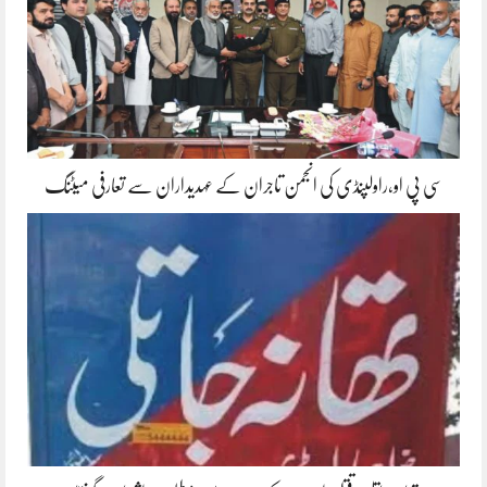
سی پی او،راولپنڈی کی انجمن تاجران کے عہدیداران سے تعارفی میٹنگ