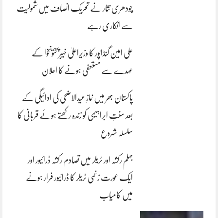
چودھری نثار نے تحریک انصاف میں شمولیت
سے انکاری رہے
علی امین گنڈاپور کا وزیراعلیٰ خیبرپختونخوا کے
عہدے سے مستعفی ہونے کا اعلان
پاکستان بھر میں نمازِ عیدالاضحی کی ادائیگی کے
بعد سنتِ ابراہیمی کو زندہ رکھتے ہوئے قربانی کا
سلسلہ شروع
جہلم رکشہ اور ٹریلر میں تصادم رکشہ ڈرائیور اور
ایک عورت زخمی ٹریلر کا ڈرائیور فرار ہونے
میں کامیاب