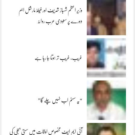
وزیر اعظم شہباز شریف اور فیلڈ مارشل اہم
دورے پر سعودی عرب روانہ
غریب، غریب تر ہوتا جا رہا ہے
“یہ سسٹم اب نہیں چلے گا”
آئی ایم ایف مخصوص اوقات میں سستی بجلی کی