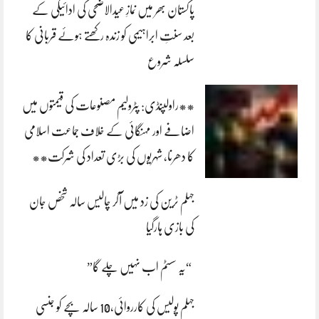
پاکستان بھر میں نمازِ عیدالاضحی کی ادائیگی کے
بعد سنتِ ابراہیمی کو زندہ رکھتے ہوئے قربانی کا
سلسلہ شروع
**راولپنڈی: پٹرولیم مصنوعات کی قیمتوں میں
اضافے اور مہنگائی کے خلاف جماعت اسلامی
کا دھرنا، شہریوں کی بڑی تعداد کی شرکت**
جہلم ٹرین کی زد میں آکر چالیس سالہ شخص جان
کی بازی ہارگیا
“یہ سسٹم اب نہیں چلے گا”
جہلم پولیس کی کارروائی،10 سالہ بچے کو جنسی