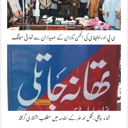
سی پی او،راولپنڈی کی انجمن تاجران کے عہدیداران سے تعارفی میٹنگ
تھانہ جاتلی ،قتل اور ضرر کے مقدمہ میں مطلوب اشتہاری گرفتار