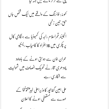
پلی سے گر کر نالے میں بہہ گیا
کہوٹہ: فائرنگ کے واقعے میں ایک شخص جاں
بحق، تین زخمی
انجینئر قمراسلام راجہ کی کمبوڈیا سے ہنگامی کال
پر چکری میں 16 افراد کا کامیاب ریسکیو
عمران خان سے دوستی ہونے کے باوجود
چودھری نثار نے تحریک انصاف میں شمولیت
سے انکاری رہے
علی امین گنڈاپور کا وزیراعلیٰ خیبرپختونخوا کے
عہدے سے مستعفی ہونے کا اعلان