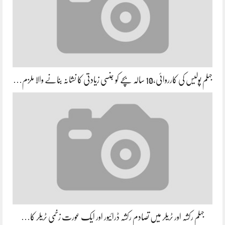
جہلم پولیس کی کارروائی،10 سالہ بچے کو جنسی زیادتی کا نشانہ بنانے والا ملزم…
جہلم رکشہ اور ٹریلر میں تصادم رکشہ ڈرائیور اور ایک عورت زخمی ٹریلر کا…