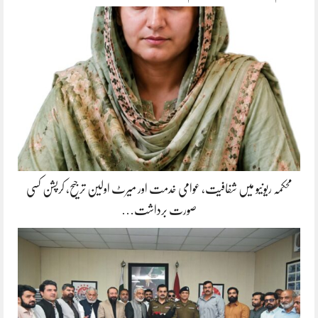
محکمہ ریونیو میں شفافیت، عوامی خدمت اور میرٹ اولین ترجیح، کرپشن کسی
صورت برداشت…