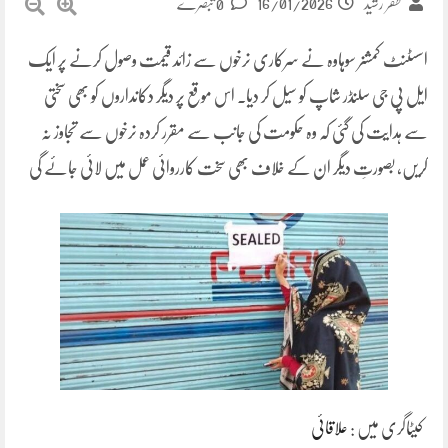
16/01/2026
ظفر رشید
0 تبصرے
اسسٹنٹ کمشنر سوہاوہ نے سرکاری نرخوں سے زائد قیمت وصول کرنے پر ایک
ایل پی جی سلنڈر شاپ کو سیل کر دیا۔ اس موقع پر دیگر دکانداروں کو بھی سختی
سے ہدایت کی گئی کہ وہ حکومت کی جانب سے مقرر کردہ نرخوں سے تجاوز نہ
کریں، بصورتِ دیگر ان کے خلاف بھی سخت کارروائی عمل میں لائی جائے گی
کیٹاگری میں :
علاقائی