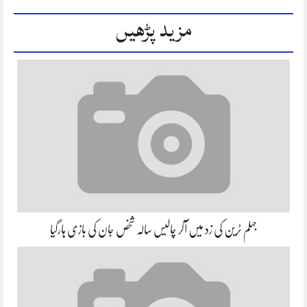
مزید پڑھیں
جہلم ٹرین کی زد میں آکر چالیس سالہ شخص جان کی بازی ہارگیا