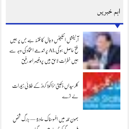
اہم خبریں
آرٹیفشل انٹلیجنس دجال کا فتنہ ہے جس پر ہمیں
فتح حاصل ہو گی،AI پر اندھے اعتماد کی وجہ سے
ہمیں خطرات لاحق ہیں پروفیسر احمد رفیق
کلرسیداں ڈکیتی‘ڈاکو1 کروڑ کے طلائی زیورات
لے اڑے
بھون نلہ میں افسوسناک حادثہ — بزرگ شخص