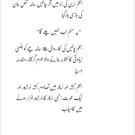
جہلم ٹرین کی زد میں آکر چالیس سالہ شخص جان
کی بازی ہارگیا
“یہ سسٹم اب نہیں چلے گا”
جہلم پولیس کی کارروائی،10 سالہ بچے کو جنسی
زیادتی کا نشانہ بنانے والا ملزم گرفتار،مقدمہ
درج
جہلم رکشہ اور ٹریلر میں تصادم رکشہ ڈرائیور اور
ایک عورت زخمی ٹریلر کا ڈرائیور فرار ہونے
میں کامیاب