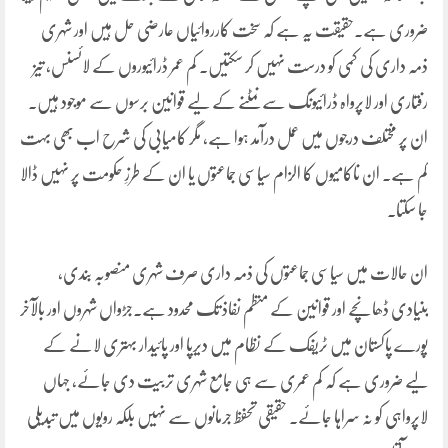
ضروری ہے۔حقیقت یہ ہے کہ سخت کارروائیاں عارضی حل ہیں اور شہری
ذمہ داری کی کمی کو درست نہیں کر سکتیں۔ کم عمر ڈرائیوروں کے لائسنس، تیز
رفتاری اور لاپرواہ ڈرائیونگ سے نمٹنے کے لیے قوانین برسوں سے موجود ہیں۔
ان پر مختلف درجوں میں عمل درآمد ہوا ہے، مگر کامیابی کی شرح اب بھی بہت
کم ہے۔ ان ناکامیوں کا الزام سیاسی جماعتوں یا ان کے طرزِ حکومت پر نہیں ڈالا
جا سکتا۔
ان حالات میں سیاسی جماعتوں کی ذمہ داری صرف شہری منصوبہ بندی،
بنیادی ڈھانچے اور قوانین کے منظم نفاذ تک محدود ہے۔جڑواں شہروں اور بالآخر
پورے پاکستان میں ٹریفک کے نظام میں دیرپا اور پائیدار بہتری لانے کے
لیے ضروری ہے کہ کم عمری سے ہی جامع شہری تربیت دی جائے، جہاں
لاپرواہی کو نہ سراہا جائے۔ حقیقی تحفظ جرمانوں سے نہیں بلکہ رویوں میں تبدیلی