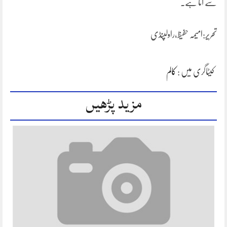
سے آتا ہے۔
تحریر:امیمہ حفیظ،راولپنڈی
کیٹاگری میں :
کالم
مزید پڑھیں