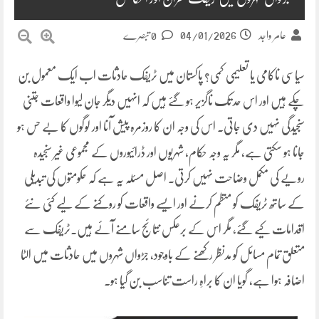
04/01/2026
عامر واجد
0 تبصرے
سیاسی ناکامی یا تعلیمی کمی؟ پاکستان میں ٹریفک حادثات اب ایک معمول بن
چکے ہیں اور اس حد تک ناگزیر ہو گئے ہیں کہ انہیں دیگر جان لیوا واقعات جتنی
سنجیدگی نہیں دی جاتی۔ اس کی وجہ ان کا روزمرہ پیش آنا اور لوگوں کا بے حس ہو
جانا ہو سکتی ہے، مگر یہ وجہ حکام، شہریوں اور ڈرائیوروں کے مجموعی غیر سنجیدہ
رویے کی مکمل وضاحت نہیں کرتی۔ اصل مسئلہ یہ ہے کہ حکومتوں کی تبدیلی
کے ساتھ ٹریفک کو منظم کرنے اور ایسے واقعات کو روکنے کے لیے کئی نئے
اقدامات کیے گئے، مگر اس کے برعکس نتائج سامنے آئے ہیں۔ٹریفک سے
متعلق تمام مسائل کو مدنظر رکھنے کے باوجود، جڑواں شہروں میں حادثات میں الٹا
اضافہ ہوا ہے، گویا ان کا براہِ راست تناسب بن گیا ہو۔