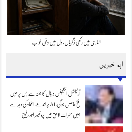
الماری میں رکھی ڈگریاں، دل میں دفن خواب
اہم خبریں
آرٹیفشل انٹلیجنس دجال کا فتنہ ہے جس پر ہمیں
فتح حاصل ہو گی،AI پر اندھے اعتماد کی وجہ سے
ہمیں خطرات لاحق ہیں پروفیسر احمد رفیق