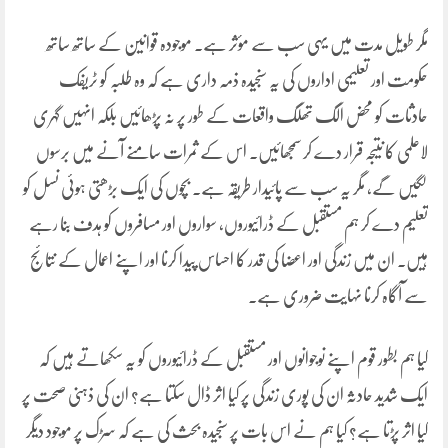
مگر طویل مدت میں یہی سب سے مؤثر ہے۔ موجودہ قوانین کے ساتھ ساتھ
حکومت اور تعلیمی اداروں کی یہ سنجیدہ ذمہ داری ہے کہ وہ طلبہ کو ٹریفک
حادثات کو محض الگ تھلگ واقعات کے طور پر نہ پڑھائیں بلکہ انہیں گہری
لاعلمی کا نتیجہ قرار دے کر سمجھائیں۔ اس کے ثمرات سامنے آنے میں برسوں
لگیں گے، مگر یہ سب سے پائیدار طریقہ ہے۔ بچوں کی ایک بڑھتی ہوئی نسل کو
تعلیم دے کر ہم مستقبل کے ڈرائیوروں، سواروں اور مسافروں کو ہدف بنا رہے
ہیں۔ ان میں زندگی اور اعضا کی قدر کا احساس پیدا کرنا اور اپنے اعمال کے نتائج
سے آگاہ کرنا نہایت ضروری ہے۔
کیا ہم بطور قوم اپنے نوجوانوں اور مستقبل کے ڈرائیوروں کو یہ سکھاتے ہیں کہ
ایک شدید حادثہ ان کی پوری زندگی پر کیا اثر ڈال سکتا ہے؟ ان کی ذہنی صحت پر
کیا اثر پڑتا ہے؟ کیا ہم نے اس بات پر سنجیدہ بحث کی ہے کہ سڑک پر موجود دیگر