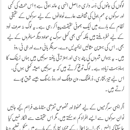
لوگوں کی جانوں کی ذمہ داری دراصل انہی پر عائد ہوتی ہے؟ اس بحث کی کمی
اور سڑکوں پر مہم جوئی کی ثقافت ہمارے نوجوانوں کے لیے سڑکوں کے حقیقی
نظام کے بارے میں ایک جھوٹی حقیقت پیدا کر رہی ہے۔یہ لوگ نہ صرف خود
کے لیے خطرہ بنتے ہیں بلکہ کسی بھی کھلی سڑک پر موجود دیگر مسافروں کے لیے
بھی۔ اس کی بہترین مثالیں ایکسپریس وے، سرینگر ہائی وے اور جی ٹی روڈ
ہیں۔ یہ جڑواں شہروں کی چند بڑی اور بہتر ترقی یافتہ سڑکیں ہیں جہاں ٹریفک کا
بہاؤ بہت زیادہ ہے۔ لوگ توقع کرتے ہیں کہ یہ سڑکیں ہمیشہ کھلی ہوں گی،
اس لیے تیز رفتاری، ڈرفٹنگ، ون ویلنگ اور روڈ ریسنگ جیسے شوق پورے
کرتے ہیں۔
اگر ایسی سرگرمیوں کے لیے محفوظ اور مخصوص تفریحی مقامات فراہم کیے جائیں
تو ان سڑکوں سے ایسے افراد کم ہو سکتے ہیں، مگر اس حقیقت سے انکار نہیں کیا
جا سکتا کہ انہیں بھی اپنے اعمال کے ممکنہ نتائج کے بارے میں مکمل تعلیم دینا