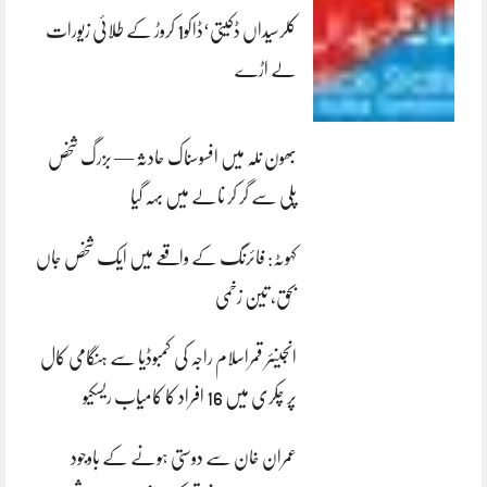
کلرسیداں ڈکیتی‘ڈاکو1 کروڑ کے طلائی زیورات
لے اڑے
بھون نلہ میں افسوسناک حادثہ — بزرگ شخص
پلی سے گر کر نالے میں بہہ گیا
کہوٹہ: فائرنگ کے واقعے میں ایک شخص جاں
بحق، تین زخمی
انجینئر قمراسلام راجہ کی کمبوڈیا سے ہنگامی کال
پر چکری میں 16 افراد کا کامیاب ریسکیو
عمران خان سے دوستی ہونے کے باوجود