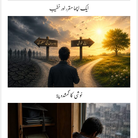
ایک اچھا مقرر اور خطیب
خوشی کا گمشدہ پتہ