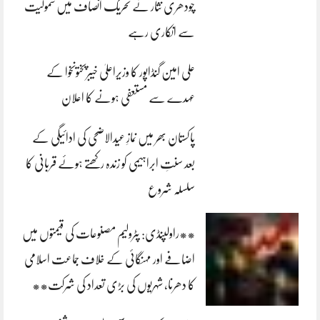
چودھری نثار نے تحریک انصاف میں شمولیت
سے انکاری رہے
علی امین گنڈاپور کا وزیراعلیٰ خیبرپختونخوا کے
عہدے سے مستعفی ہونے کا اعلان
پاکستان بھر میں نمازِ عیدالاضحی کی ادائیگی کے
بعد سنتِ ابراہیمی کو زندہ رکھتے ہوئے قربانی کا
سلسلہ شروع
**راولپنڈی: پٹرولیم مصنوعات کی قیمتوں میں
اضافے اور مہنگائی کے خلاف جماعت اسلامی
کا دھرنا، شہریوں کی بڑی تعداد کی شرکت**