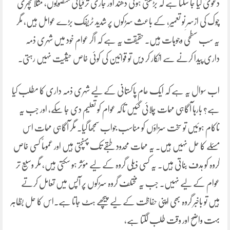
دعویٰ کیا جا سکتا ہے کہ بڑھتی ہوئی دھند اور جاری ترقیاتی منصوبوں، مثلاً کچہری
چوک کی ازسرِ نو تعمیر، کے باعث سڑکوں پر شدید ٹریفک بڑے عوامل ہیں، مگر
یہ سب سطحی وجوہات ہیں۔ حقیقت یہ ہے کہ اگر عوام خود میں شہری ذمہ
داری پیدا کرنے سے انکار کر دیں تو قوانین کی کوئی خاص حیثیت نہیں رہتی۔
اب سوال یہ ہے کہ ایک عام پاکستانی کے لیے شہری ذمہ داری کا مطلب کیا
ہے؟ بارہا آگاہی مہمات چلائی گئیں تاکہ عوام کو تعلیم دی جا سکے، اور جب یہ
ناکام ہوئیں تو سخت سزاؤں کو مناسب جواب سمجھا گیا۔ مگر آگاہی مہمات اس
مسئلے کا حل نہیں ہیں۔ یہ مہمات محدود طبقے تک پہنچتی ہیں اور عموماً کسی خاص
گروہ کو ہدف بناتی ہیں۔ یہ کسی ذیلی گروہ کے لیے مؤثر ہو سکتی ہیں، مگر وسیع تر
عوام کے لیے نہیں۔ جب یہ مختلف گروہ سڑکوں پر آپس میں تعامل کرتے
ہیں تو باخبر گروہ بھی اپنی حفاظت کے لیے پیچھے ہٹ جاتا ہے۔اس کا حل بظاہر
بہت واضح اور وقت طلب لگتا ہے،