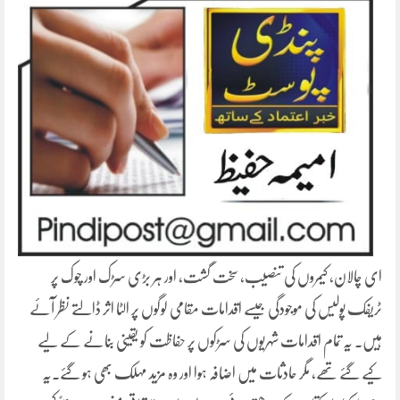
ای چالان، کیمروں کی تنصیب، سخت گشت، اور ہر بڑی سڑک اور چوک پر
ٹریفک پولیس کی موجودگی جیسے اقدامات مقامی لوگوں پر الٹا اثر ڈالتے نظر آئے
ہیں۔ یہ تمام اقدامات شہریوں کی سڑکوں پر حفاظت کو یقینی بنانے کے لیے
کیے گئے تھے، مگر حادثات میں اضافہ ہوا اور وہ مزید مہلک بھی ہو گئے۔یہ