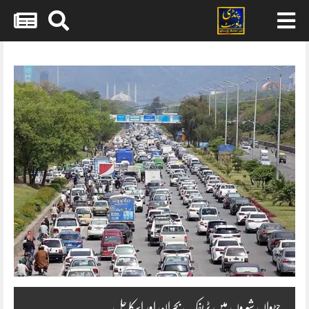
Skip
to
content
جڑواں شہروں میں ٹریفک بحران اور اسکا حل