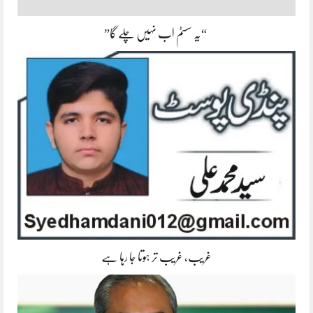
“یہ سسٹم اب نہیں چلے گا”
غریب، غریب تر ہوتا جا رہا ہے