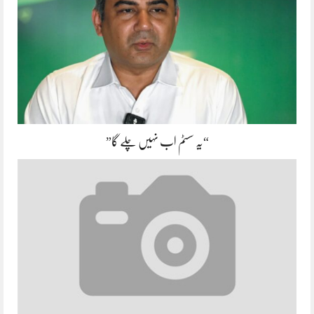
“یہ سسٹم اب نہیں چلے گا”