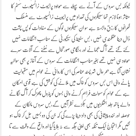
کیونکہ بس سروس کے آنے سے پہلے سے موجود پرائیوٹ ٹرانسپورٹ سسٹم کا
متاثر ہونا لازم تھا سینکڑوں کی تعداد میں پرائیویٹ ٹرانسپورٹ سے منسلک
گھرانوں کا رزق وابستہ ہے سو ان سینکڑوں لوگوں کے مفادات کو پس پشت
ڈال دینا عقلمندی نہیں ، بس سٹینڈ کی سیکیورٹی کے مناسب انتظامات نہیں
کئے گئے تھے آگ بجھانے اور ہنگامی صورتحال سے نمٹنے کے آلات سرے
موجود ہی نہیں تھے بغیر مناسب انتظامات کے سروس کے آغاز پر بھی سوالیہ
نشان آتا ہے بحر حال شر پسند عناصر کی اس کاروائی نے عوام میں مقبولیت
پانے والی اس بس سروس کو خاک میں ملانے کی کوشش کی ہے قوی امکان
ہے کے عوام کو سہولت فراہم کرنے والی بسوں کو پٹرول چھڑک کر آگ لگانے
والے ہاتھ جلد ہتھکڑیوں میں جکڑے نظر آئیں گے،بس سروس مالکان کے
حوصلہ اور خندہ پیشانی کی بھی داد دینا پڑے گی کہ جن کی دو بسیں جل کر خاک ہو
گئیں مگر احتجاجََ ایک تنکہ بھی اپنی جگہ سے نہ ہلایا گیا اور واقع کے وقت سے تا