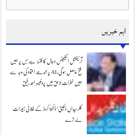
اہم خبریں
آرٹیفشل انٹلیجنس دجال کا فتنہ ہے جس پر ہمیں
فتح حاصل ہو گی،AI پر اندھے اعتماد کی وجہ سے
ہمیں خطرات لاحق ہیں پروفیسر احمد رفیق
کلرسیداں ڈکیتی‘ڈاکو1 کروڑ کے طلائی زیورات
لے اڑے