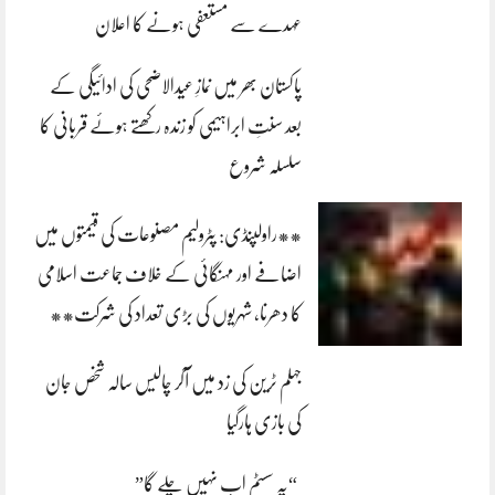
عہدے سے مستعفی ہونے کا اعلان
پاکستان بھر میں نمازِ عیدالاضحی کی ادائیگی کے
بعد سنتِ ابراہیمی کو زندہ رکھتے ہوئے قربانی کا
سلسلہ شروع
**راولپنڈی: پٹرولیم مصنوعات کی قیمتوں میں
اضافے اور مہنگائی کے خلاف جماعت اسلامی
کا دھرنا، شہریوں کی بڑی تعداد کی شرکت**
جہلم ٹرین کی زد میں آکر چالیس سالہ شخص جان
کی بازی ہارگیا
“یہ سسٹم اب نہیں چلے گا”