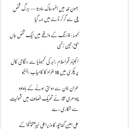
بھون نلہ میں افسوسناک حادثہ — بزرگ شخص
پلی سے گر کر نالے میں بہہ گیا
کہوٹہ: فائرنگ کے واقعے میں ایک شخص جاں
بحق، تین زخمی
انجینئر قمراسلام راجہ کی کمبوڈیا سے ہنگامی کال
پر چکری میں 16 افراد کا کامیاب ریسکیو
عمران خان سے دوستی ہونے کے باوجود
چودھری نثار نے تحریک انصاف میں شمولیت
سے انکاری رہے
علی امین گنڈاپور کا وزیراعلیٰ خیبرپختونخوا کے