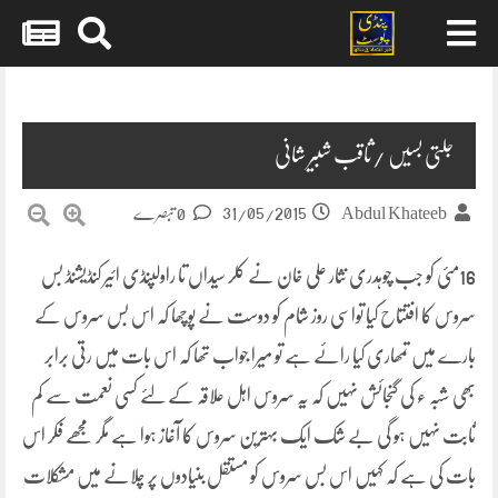
Skip
to
content
جلتی بسیں /ثاقب شبیر شانی
31/05/2015
Abdul Khateeb
0 تبصرے
16مئی کو جب چوہدری نثار علی خان نے کلر سیداں تا راولپنڈی ائیر کنڈیشنڈ بس
سروس کا افتتاح کیا تواسی روز شام کو دوست نے پوچھا کہ اس بس سروس کے
بارے میں تمھاری کیا رائے ہے تو میرا جواب تھا کہ اس بات میں رتی برابر
بھی شبہ ء کی گنجائش نہیں کہ یہ سروس اہل علاقہ کے لئے کسی نعمت سے کم
ثابت نہیں ہو گی بے شک ایک بہترین سروس کا آغاز ہوا ہے
مگر مجھے فکر اس
بات کی ہے کہ کہیں اس بس سروس کو مستقل بنیادوں پر چلانے میں مشکلات