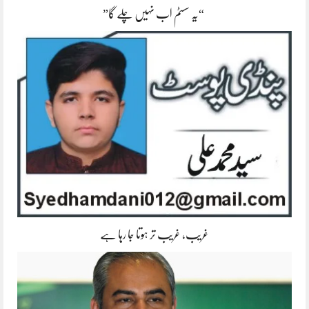
“یہ سسٹم اب نہیں چلے گا”
غریب، غریب تر ہوتا جا رہا ہے