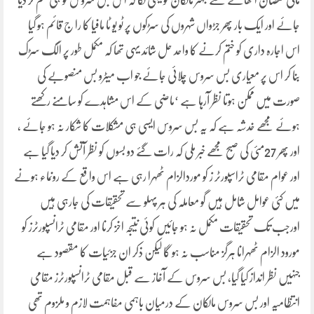
مالی نقصان اٹھانے سے بہتر مالکان کو یہی لگا کہ اس بس سروس کو ہی ختم کر دیا
جائے اور ایک بار پھر جڑواں شہروں کی سڑکوں پر ٹو یو ٹا مافیا کا را ج قائم ہو گیا
اس اجارہ داری کو ختم کرنے کا واحد حل شائد یہی تھا کہ مکمل طور پر الگ سڑک
بنا کر اس پر معیاری بس سروس چلائی جائے جو اب میٹرو بس منصوبے کی
صورت میں ممکن ہوتا نظر آرہا ہے ‘ماضی کے اس مشاہدے کو سامنے رکھتے
ہوئے مجھے خدشہ ہے کہ یہ بس سروس ایسی ہی مشکلات کا شکار نہ ہو جائے ،
اور پھر 27مئی کی صبح مجھے خبر ملی کہ رات گئے دو بسوں کو نظر آتش کر دیا گیا ہے
اور عوام مقامی ٹراسپورٹر ز کو موردالزام ٹھہرا رہی ہے اس واقع کے رونماء ہونے
میں کئی عوامل شامل ہیں گو معاملہ کی ہر پہلو سے تحقیقات کی جارہی ہیں
اورجب تک تحقیقات مکمل نہ ہو جائیں کوئی نتیجہ اخز کرنا اور مقامی ٹرانسپورٹرز کو
مورود الزام ٹھہرانا ہرگز مناسب نہ ہو گا لیکن ذکر ان جزئیات کا مقصود ہے
جنہیں نظر انداز کیا گیا، بس سروس کے آغاز سے قبل مقامی ٹرانسپورٹرز مقامی
انتظامیہ اور بس سروس مالکان کے درمیان باہمی مفاہمت لازم و ملزوم تھی