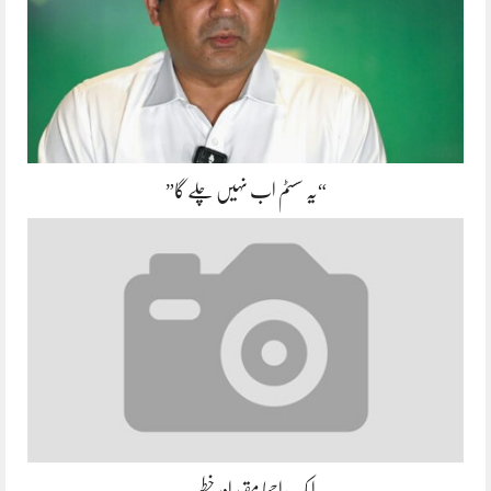
“یہ سسٹم اب نہیں چلے گا”
ایک اچھا مقرر اور خطیب