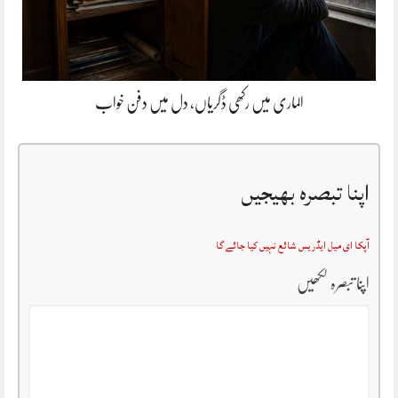
الماری میں رکھی ڈگریاں، دل میں دفن خواب
اپنا تبصرہ بھیجیں
آپکا ای میل ایڈریس شائع نہیں کیا جائے گا
اپنا تبصرہ لکھیں