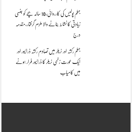
جہلم پولیس کی کارروائی،10 سالہ بچے کو جنسی
زیادتی کا نشانہ بنانے والا ملزم گرفتار،مقدمہ
درج
جہلم رکشہ اور ٹریلر میں تصادم رکشہ ڈرائیور اور
ایک عورت زخمی ٹریلر کا ڈرائیور فرار ہونے
میں کامیاب