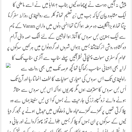
پیش نہ آئیں دوست نے پوچھا وہ کیوں جناب ؟ جواباََ میں نے اسے ماضی کا
ایک مشاہدہ بیان کیا کہ جب میں زیر تعلیم تھا تو کلر سے روالپنڈی روزانہ سفر کرنا
پڑتا تھا جو بڑاتکلیف دہ مرحلہ ہوا کرتا تھا انہی دنوں میں واران Varan کے نام
سے ایک بہترین بس سروس کا آغاز ہوا خواتین کے لئے الگ حصہ والی آرام
دہ کشادہ روشن ائر کنڈیشنڈ بسیں جڑواں شہروں اور گردونواح میں ہر کہیں سڑکوں پر
عوام کو سفری سہولت پہنچاتی نظر آتیں پہلے سٹاپ سے آخری سٹاپ تک کا
کرایہ بھی انتہائی
مناسب رکھا گیا تھا کچھ عرصہ تک میں بھی روات سے
راولپنڈی تک اس سروس کی معیاری سہولیات کا لطف اٹھا تا رہا اور آج تک
اُس بس سروس کا معترف ہوں مگر پھر یوں ہوا کہ اس بس سروس سے متاثر
ہونے والے ٹرونسپورٹرز کی جارحیت نے بسوں کو اسی بس سٹینڈ جہاں سے وہ
چلا کرتی تھیں پر کھڑے کھڑے تباہ حال ڈھانچوں میں تبدیل ہونے پر مجبور کر دیا
کیوں کے سڑکوں پر ان بسوں کو چلا کر بسیں جلوانے توڑ پھوڑ کروانے اور جانی و