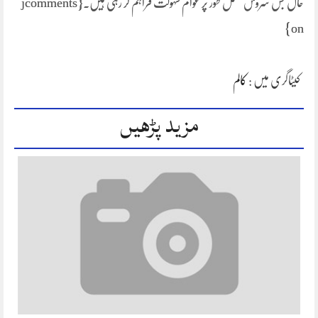
حال بس سروس مکمل طور پر عوام سہولت فراہم کر رہی ہیں۔{jcomments
on}
کیٹاگری میں :
کالم
مزید پڑھیں