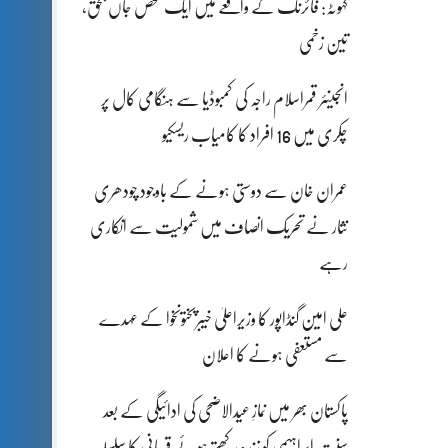
کہوٹہ: فائرنگ کے واقعے میں ایک شخص جاں بحق،
تین زخمی
انجینئر قمراسلام راجہ کی کمبوڈیا سے ہنگامی کال پر
چکری میں 16 افراد کا کامیاب ریسکیو
عمران خان سے دوستی ہونے کے باوجود چودھری
نثار نے تحریک انصاف میں شمولیت سے انکاری
رہے
علی امین گنڈاپور کا وزیراعلیٰ خیبرپختونخوا کے عہدے
سے مستعفی ہونے کا اعلان
پاکستان بھر میں نمازِ عیدالاضحی کی ادائیگی کے بعد
سنتِ ابراہیمی کو زندہ رکھتے ہوئے قربانی کا سلسلہ