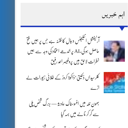
اہم خبریں
آرٹیفشل انٹلیجنس دجال کا فتنہ ہے جس پر ہمیں فتح
حاصل ہو گی،AI پر اندھے اعتماد کی وجہ سے ہمیں
خطرات لاحق ہیں پروفیسر احمد رفیق
کلرسیداں ڈکیتی‘ڈاکو1 کروڑ کے طلائی زیورات لے
اڑے
بھون نلہ میں افسوسناک حادثہ — بزرگ شخص پلی
سے گر کر نالے میں بہہ گیا