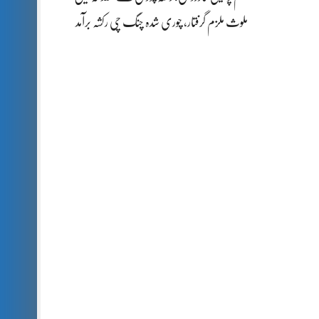
ملوث ملزم گرفتار، چوری شدہ چنگ چی رکشہ برآمد