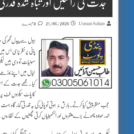
جدت کی راحتیں اور تباہ شدہ قدرتی
21/06/2026
Usman Sultan
0 تبصرے
بیول سے پیدل گھر کی 
پانی پر نظر پڑی اس می
سہولیات تو دی ہیں لیکن
خیال میں اپنے بوڑھے 
کیا ۔مجھے جدت کے اس 
کا پاٹ سیکڑوں فٹ پر 
عجب منظر پیش کیا کرتے۔بارش نہ ہوتی تو پانی کی یہ قدرتی گذر گاہ 
اندر موجود چھوٹے بڑے پتھروں اور اٹکھیلیاں کرتی مچھلیوں کے نظاروں سے