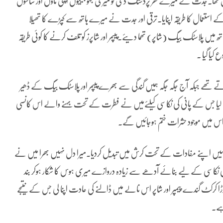
تھا۔جدت نے میرے گھر پردستک دی تو میری بہو بیٹیوں اپنی ماوں اور ساسوں
 کے استعمال کا طریقہ اپنایا۔ترقی اور جدت نے میرے ہاتھ سے کپڑے کا تھیلا
ھ میں پلاسٹک بیگ (شاپر) تھما دیئے۔پیپمر اور شاپرز کو تلف کرنے کا کوئی طریقہ
 کیا گیا ۔
تے تھے جبکہ آج جگہ جگہ ہمیں گندگی سے بھرے پیپمر اور پلاسٹک بیگ کے ڈھیر
ا لیا جس کے پانی کی نکاسی کیلئےمیں نے فطرت کے تحت بہنے والے اس کانسی
ر اس میں موجود حشرات ختم ہوجائیں گے۔
یں اپنے مفادات کے تحت کرش میں تبدیل کردیا۔میرا دل نہیں بھرا میں نے
ی نکاسی کے لیے بنائے آدھے سے زیادہ دروازے میری ہوس کا شکار ہوکر بند
 کرکٹ گندے پیمپر اور شاپر اس نالے میں ڈالنے کی عادت اپنا لی جس کے نتیجے
ہے۔