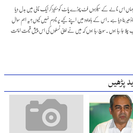
جہاں اس نالے کے سیکڑوں فٹ چوڑے پاٹ کوسکیڑ کر ایک نالی میں بدل دیا
ھیر بنا دیا ہے ۔اس کے باوجود میں اپنے کیے پر نادم نہیں کیوں؟یہ اہم سوال
لا جا رہا ہوں ۔سوچ رہا ہوں کہ میں نے اپنی نسلوں کی اس پیش قیمت امانت
د پڑھیں