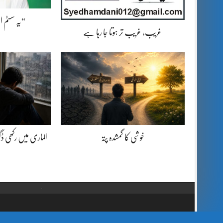
“یہ سسٹم 
غریب، غریب تر ہوتا جا رہا ہے
خوشی کا گمشدہ پتہ
الماری میں رکھی 
// Show Author Image with Author Name in UrduPaper Theme function urdu_paper_author_image_with_name($content) { if (is_single()) { $author_id = get_the_author_meta('ID'); $author_name = get_the_author(); $author_avatar = get_avatar($author_id, 48); // 48px size image $author_html = '