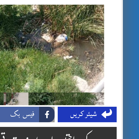
شیئر کریں
فیس بک