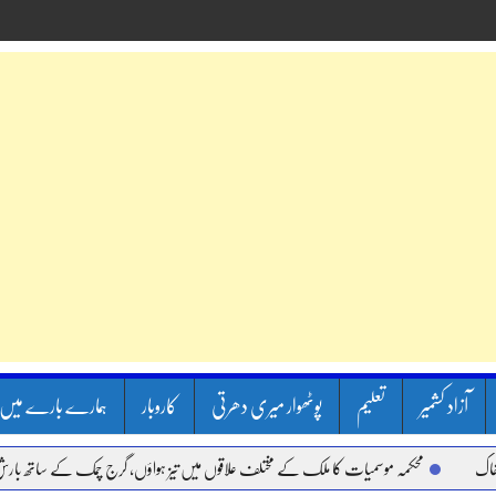
آزاد کشمیر
تعلیم
پوٹھوار میری دھرتی
کاروبار
ہمارے بارے میں
محکمہ موسمیات کا ملک کے مختلف علاقوں میں تیز ہواؤں، گرج چمک کے ساتھ بارش کا ال