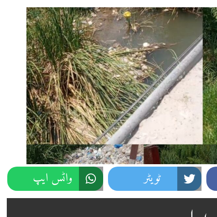
ٹویٹر
واٹس ایپ