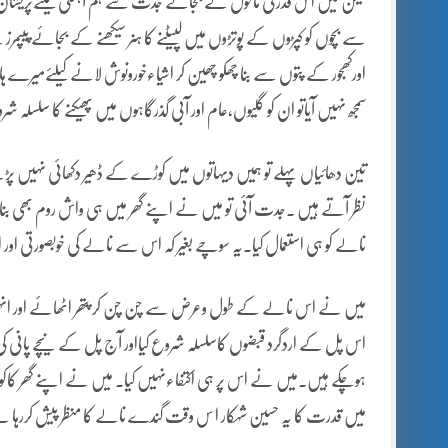
لیکن میں اس قدرتی ماحول کے بجائے جدت سے ہم آہنگی کیلئےپریشان 
سے بچوں کو کپڑوں کے پوتڑوں میں لپیٹنے کا ہنر سیکھنے کے بجائے پیپمرز
اورکھجور کے پتوں سے بنا چھکو چھین کر اشیاءخورونوش لانے کیلئےمیرے ہات
سمجھ نہیں آیاتو ان کو گلیوں،عام اور آبی گذرگاہوں میں پھیکنے کا سلسلہ شروع
تین دھائیاں پہلے تو ہمیں دیہاتوں میں کوڑے کے ڈھیر دکھائی نہیں پڑ
نظر آتے ہیں ۔جدت آئی تو میں نے اپنے گھر میں ہی واش روم بھی بن
نالے کو ہی استعمال کیا۔یہ سوچے بغیر کہ اس سے نالے کی خوبصورتی او
میں نے اس نالے کے طول وعرض سے چن چن کر پتھر اٹھائے اور انہ
اس پل کے اردگرد قبضوں کاسلسلہ شروع کیااور آج پل کے نیچے پانی ک
ہوچکے ہیں۔میں نے اس پر ہی اکتفاءنہیں کیا۔ میں نے اپنے گھر کاکوڑا
میں قدرت کا یہ حسین شہکار ا س وقت گندے نالے کا منظر پیش کررہا 