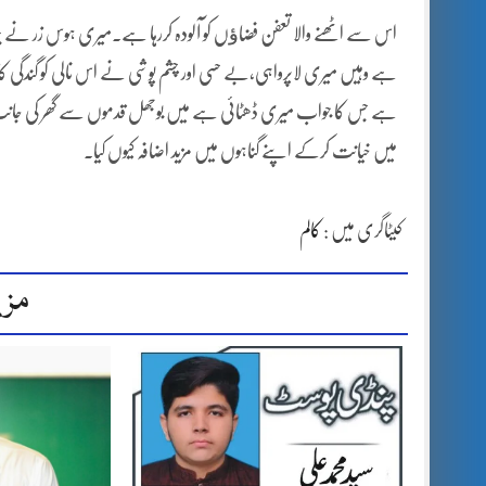
اس سے اٹھنے والا تعفن فضاﺅں کو آلودہ کررہا ہے۔میری ہوس زر نے 
ہے وہیں میری لاپرواہی،بے حسی اور چشم پوشی نے اس نالی کو گندگی کاڈ
ہے جس کا جواب میری ڈھٹائی ہے میں بوجھل قدموں سے گھر کی جانب چ
میں خیانت کرکے اپنے گناہوں میں مزید اضافہ کیوں کیا۔
کیٹاگری میں :
کالم
مزی