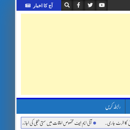
آج کا اخبار
رابطہ کریں
رٹ جاری.
آئی ایم ایف مخصوص اوقات میں سستی بجلی کی اجازت نہیں دے رہا، وفاقی وزیر