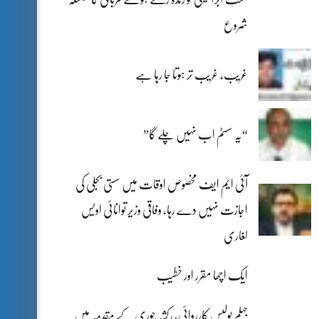
شروع
غریب، غریب تر ہوتا جا رہا ہے
“یہ سسٹم اب نہیں چلے گا”
آئی ایم ایف مخصوص اوقات میں سستی بجلی کی
اجازت نہیں دے رہا، وفاقی وزیر توانائی اویس
لغاری
ایک اچھا مقرر اور خطیب
جہلم پولیس کارروائی، رکشہ چوری کے مقدمہ میں