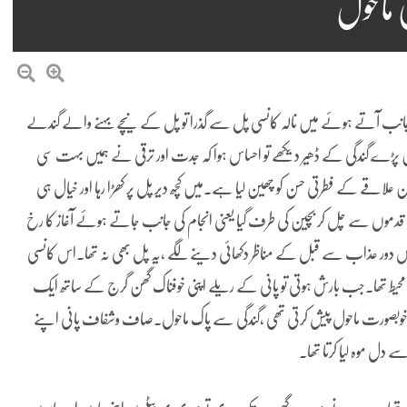
 ماحول
جانب آتے ہوئے میں نالہ کانسی پل سے گذرا تو پل کے نیچے بہنے والے گندلے
ں پڑے گندگی کے ڈھیر دیکھے تو احساس ہوا کہ جدت اور ترقی نے ہمیں بہت سی
 علاقے کے فطرتی حسن کو چھین لیا ہے۔میں کچھ دیر پل پر کھڑا رہا اور خیال ہی
قدموں سے چل کر بچین کی طرف گیا یعنی انجام کی جانب جاتے ہوئے آغاز کا رخ
دور عذاب سے قبل کے مناظر دکھائی دینے لگے ،یہ پل بھی نہ تھا۔اس کانسی
محیط تھا۔جب بارش ہوتی تو پانی کے ریلے اپنی خوفناک گھن گرج کے ساتھ ایک
بہت خوبصورت ماحول پیش کرتی تھی ،گندگی سے پاک ماحول۔صاف وشفاف پانی اپنے
 دل موہ لیا کرتا تھا۔