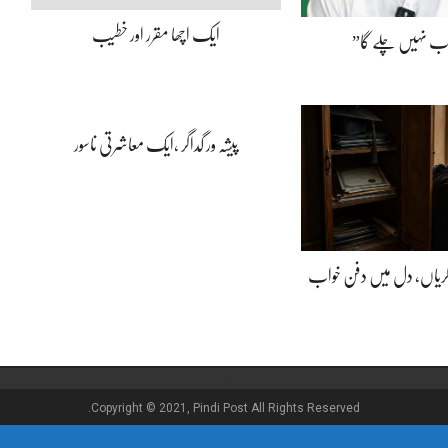
ایک اچھا مقرر اور خطیب
اب نہیں چلے گا”
پیشہ ور گداگر ،ایک معاشرتی ناسور
ڈگریاں، دل میں دفن خواب
Copyright © 2021, Pindi Post All Rights Reserved.