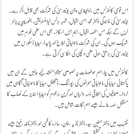
اس قومی کانفرنس میں راولپنڈی ویمن یونیورسٹی کی شرکت بھی قابلِ ذکر ہے۔
یونیورسٹی کی نمائندگی ڈاکٹر محمد احسن اقبال، شعبہ بزنس ایڈمنسٹریشن، بطور پیپر پریزنٹر
کریں گے جبکہ مس حفصہ اقبال، ایم ایس اسکالر، بھی اس علمی فورم میں
شریک ہوں گی۔ ان کی شرکت ماحولیاتی ابلاغ اور پائیدار میڈیا ڈسکورس میں
یونیورسٹی کی بڑھتی ہوئی علمی دلچسپی کی عکاسی کرتی ہے۔
کانفرنس میں چار اہم موضوعات پر خصوصی سیشنز منعقد کیے جائیں گے جن میں
پاکستانی میڈیا کی ماحولیاتی بحرانوں کی رپورٹنگ، ڈیجیٹل میڈیا کا ماحولیاتی آگاہی میں
کردار، صحافیوں کی اخلاقی ذمہ داریاں اور گرین جرنلزم کو میڈیا اسٹڈیز کے نصاب کا
مستقل حصہ بنانے جیسے اہم نکات شامل ہیں۔
تقریب میں ڈاکٹر حسنین سید، ڈاکٹر نازیہ رحمان، سائرہ کاظمی اور ڈاکٹر نائلہ رفیق جیسے