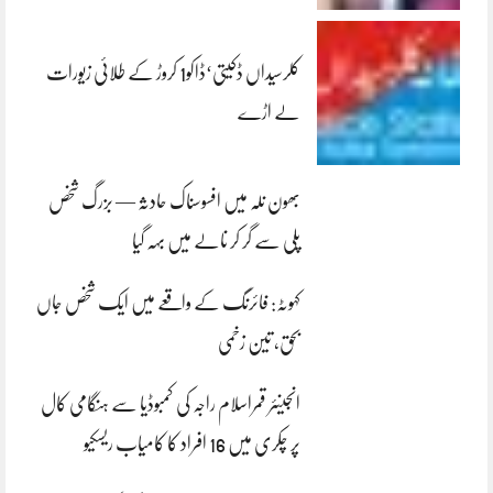
کلرسیداں ڈکیتی‘ڈاکو1 کروڑ کے طلائی زیورات
لے اڑے
بھون نلہ میں افسوسناک حادثہ — بزرگ شخص
پلی سے گر کر نالے میں بہہ گیا
کہوٹہ: فائرنگ کے واقعے میں ایک شخص جاں
بحق، تین زخمی
انجینئر قمراسلام راجہ کی کمبوڈیا سے ہنگامی کال
پر چکری میں 16 افراد کا کامیاب ریسکیو