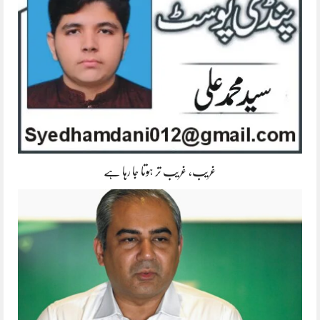
غریب، غریب تر ہوتا جا رہا ہے