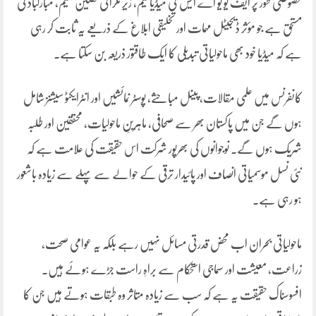
خصوصی طور پر ایف یو یو اے ایس ٹی میڈیا ٹیم، زیرِ نگرانی ثقلین نعیم، مبارکباد کی
مستحق ہے جو مؤثر ڈیجیٹل مہمات اور تخلیقی ابلاغ کے ذریعے یہ ثابت کر رہی
ہے کہ میڈیا خود بھی ماحولیاتی تبدیلی کا ایک طاقتور ذریعہ بن سکتا ہے۔
کانفرنس میں علمی مقالات، پینل مباحثے، پوسٹر نمائشیں اور انٹرایکٹو سیشنز شامل
ہوں گے جن میں پاکستان بھر سے صحافی، ماہرینِ ماحولیات، محققین اور طلبہ
شریک ہوں گے۔ نوجوانوں کی بھرپور شرکت اس حقیقت کی علامت ہے کہ
نئی نسل موسمیاتی انصاف اور پائیدار ترقی کے حوالے سے پہلے سے زیادہ باشعور
ہو رہی ہے۔
ماحولیاتی بحران اب محض قدرتی مسائل نہیں رہے بلکہ یہ عوامی صحت،
زراعت، معیشت اور سماجی استحکام سے براہِ راست جڑے ہوئے ہیں۔
افسوسناک حقیقت یہ ہے کہ سب سے زیادہ متاثر وہ طبقات ہوتے ہیں جن کا