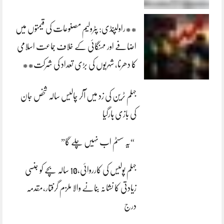
**راولپنڈی: پٹرولیم مصنوعات کی قیمتوں میں
اضافے اور مہنگائی کے خلاف جماعت اسلامی
کا دھرنا، شہریوں کی بڑی تعداد کی شرکت**
جہلم ٹرین کی زد میں آکر چالیس سالہ شخص جان
کی بازی ہارگیا
“یہ سسٹم اب نہیں چلے گا”
جہلم پولیس کی کارروائی،10 سالہ بچے کو جنسی
زیادتی کا نشانہ بنانے والا ملزم گرفتار،مقدمہ
درج