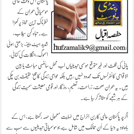
پاکستان اس وقت عالمی
موسمیاتی بحران کے
خطرناک ترین محاذ پر کھڑا
ہے۔ تباہ کن سیلاب،
شدید ہیٹ ویوز، بڑھتی ہوئی
اسموگ، جنگلات کی کٹائی،
پانی کی قلت اور غیر متوقع موسمی تبدیلیاں اب محض سائنسی مباحث یا بین
الاقوامی کانفرنسوں تک محدود نہیں رہیں بلکہ عوامی زندگی کا تلخ حقیقت بن چکی
ہیں۔ یہ بحران صحت، زراعت، تعلیم، روزگار اور قومی معیشت سمیت زندگی
کے ہر شعبے کو متاثر کر رہا ہے۔
اگرچہ پاکستان عالمی کاربن اخراج میں نہایت معمولی حصہ رکھتا ہے، اس کے
باوجود یہ دنیا کے اُن ممالک میں شامل ہے جو موسمیاتی تبدیلیوں سے سب سے