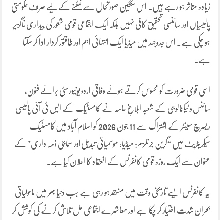
زیادہ متاثر ہو رہے ہیں۔ اس سنگین صورتحال سے نمٹنے کے لیے صرف حکومتی
پالیسیاں اور سائنسی تحقیق کافی نہیں بلکہ ایک اجتماعی قومی شعور کی بیداری ناگزیر
ہو چکی ہے۔ اس جدوجہد میں میڈیا ایک انتہائی اہم اور طاقتور کردار ادا کر سکتا
ہے۔
اسی قومی ضرورت کو محسوس کرتے ہوئے وفاقی اردو یونیورسٹی برائے فنون،
سائنس و ٹیکنالوجی کے شعبہ ابلاغِ عامہ نے کامسٹیک کے ایس ٹی آئی پالیسی
ریسرچ سینٹر کے اشتراک سے 11 جون 2026 کو اسلام آباد میں کامسٹیک
سیکریٹریٹ میں “گرین جرنلزم: میڈیا، موسمیاتی تبدیلی اور سماجی ذمہ داری” کے
عنوان سے ایک روزہ قومی کانفرنس کے انعقاد کا اعلان کیا ہے۔
یہ کانفرنس ایسے تاریخی وقت میں منعقد ہو رہی ہے جب دنیا بھر میں ماحولیاتی
بحران شدت اختیار کر چکا ہے اور معاشرے اجتماعی حل تلاش کرنے کی کوشش کر