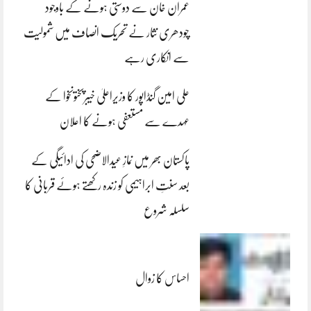
عمران خان سے دوستی ہونے کے باوجود
چودھری نثار نے تحریک انصاف میں شمولیت
سے انکاری رہے
علی امین گنڈاپور کا وزیراعلیٰ خیبرپختونخوا کے
عہدے سے مستعفی ہونے کا اعلان
پاکستان بھر میں نمازِ عیدالاضحی کی ادائیگی کے
بعد سنتِ ابراہیمی کو زندہ رکھتے ہوئے قربانی کا
سلسلہ شروع
احساس کا زوال