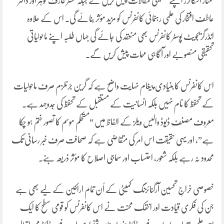
ممتاز اسکالرز اپنے تحقیقی مقالات پیش کریں گے جبکہ مسٹر عارف گوہر اور ڈاکٹر
عاطف افتخار کی علمی رہنمائی کانفرنس کو مزید مؤثر بنائے گی۔ اس کے علاوہ
انڈرگریجویٹ پوسٹر کانفرنس بھی منعقد کی جائے گی جہاں طلبہ اپنے ماحولیاتی
تحقیقی منصوبے اور آگاہی مہمات پیش کریں گے۔
اس کانفرنس کا بنیادی پیغام نہایت واضح ہے کہ گرین جرنلزم صرف ماحولیات
کے تحفظ کا نام نہیں بلکہ انسانیت کے مستقبل کے تحفظ کی جدوجہد ہے۔
معروف مصنف ڈیوڈ والیس ویلز کے الفاظ میں “مستحکم موسم کا تصور ختم ہو چکا
ہے”، اور یہی حقیقت اس امر کی متقاضی ہے کہ صحافت صرف خبر رسانی تک
محدود نہ رہے بلکہ شعور، احتساب اور سماجی اصلاح کا مؤثر ذریعہ بنے۔
خصوصی خراجِ تحسین آرگنائزنگ کمیٹی کے اُن تمام اراکین کے لیے بھی ہے
جن کی فکری قیادت اور انتھک محنت نے اس کانفرنس کو قومی سطح کا ایک