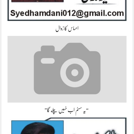
احساس کا زوال
“یہ سسٹم اب نہیں چلے گا”