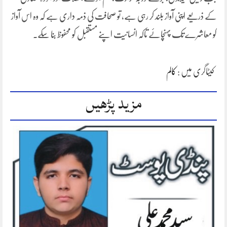
کے ذریعے اپنی آواز بلند کر رہی ہے، تو صحافت کی ذمہ داری ہے کہ وہ اس آواز
کو معاشرے تک پہنچائے تاکہ انسانیت اپنے مستقبل کو محفوظ بنا سکے۔
کیٹاگری میں :
کالم
مزید پڑھیں