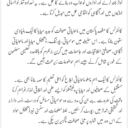
آواز بلند کرنے اور اداروں کو جواب دہ بنانے کا عمل ہے۔ یہ اعدادوشمار کو انسانی
کہانیوں میں اور آگاہی کو اجتماعی عمل میں تبدیل کرتا ہے۔
کانفرنس کا مقصد پاکستان میں ماحولیاتی صحافت کو جدید میڈیا کا ایک بنیادی
ستون بنانا ہے۔ اس سلسلے میں موسمیاتی رپورٹنگ، ڈیجیٹل میڈیا اور ماحولیاتی
آگاہی، صحافتی اخلاقیات اور جامعات میں گرین جرنلزم کو باقاعدہ تعلیمی مضمون
کے طور پر شامل کرنے جیسے اہم موضوعات زیرِ بحث آئیں گے۔
کانفرنس کا ایک اہم پہلو ماحولیاتی ابلاغ کو اعلیٰ تعلیم کا حصہ بنانا بھی ہے۔
مستقبل کے صحافیوں اور میڈیا پروفیشنلز کو ایسے علمی اور اخلاقی اوزار فراہم کرنا
وقت کی ضرورت ہے جن کی مدد سے وہ موسمیاتی مسائل کو درست، ذمہ دارانہ
اور تحقیقی انداز میں رپورٹ کر سکیں۔ غلط معلومات اور سنسنی خیز ڈیجیٹل مواد
کے اس دور میں شواہد پر مبنی صحافت ناگزیر بن چکی ہے۔