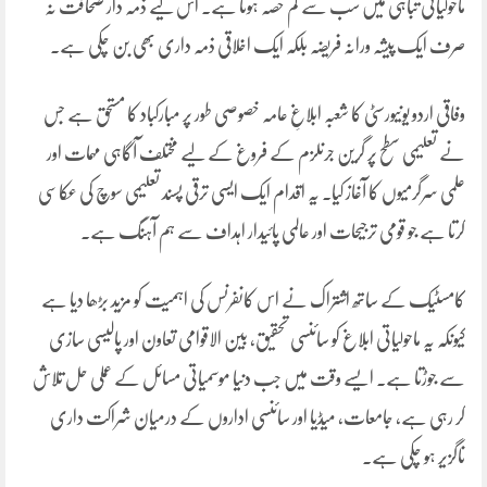
ماحولیاتی تباہی میں سب سے کم حصہ ہوتا ہے۔ اس لیے ذمہ دار صحافت نہ
صرف ایک پیشہ ورانہ فریضہ بلکہ ایک اخلاقی ذمہ داری بھی بن چکی ہے۔
وفاقی اردو یونیورسٹی کا شعبہ ابلاغِ عامہ خصوصی طور پر مبارکباد کا مستحق ہے جس
نے تعلیمی سطح پر گرین جرنلزم کے فروغ کے لیے مختلف آگاہی مہمات اور
علمی سرگرمیوں کا آغاز کیا۔ یہ اقدام ایک ایسی ترقی پسند تعلیمی سوچ کی عکاسی
کرتا ہے جو قومی ترجیحات اور عالمی پائیدار اہداف سے ہم آہنگ ہے۔
کامسٹیک کے ساتھ اشتراک نے اس کانفرنس کی اہمیت کو مزید بڑھا دیا ہے
کیونکہ یہ ماحولیاتی ابلاغ کو سائنسی تحقیق، بین الاقوامی تعاون اور پالیسی سازی
سے جوڑتا ہے۔ ایسے وقت میں جب دنیا موسمیاتی مسائل کے عملی حل تلاش
کر رہی ہے، جامعات، میڈیا اور سائنسی اداروں کے درمیان شراکت داری
ناگزیر ہو چکی ہے۔