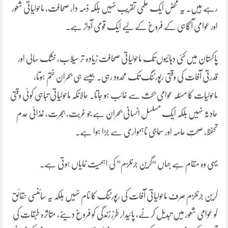
رہے ہیں۔ یہ محض ایک علمی تقریب نہیں بلکہ ذمہ دار صحافت، ماحولیاتی شعور
اور عوامی آگاہی کے فروغ کے لیے ایک قومی آواز ہے۔
پاکستان میں کئی دہائیوں تک ماحولیاتی صحافت زیادہ تر سیلاب، خشک سالی اور
قدرتی آفات کی وقتی رپورٹنگ تک محدود رہی۔ جیسے ہی بحران ختم ہوتا،
ماحولیات کا مسئلہ عوامی بحث سے غائب ہو جاتا۔ حالانکہ ماحولیاتی تباہی کوئی وقتی
حادثہ نہیں بلکہ ایک مسلسل انسانی بحران ہے جو غربت، ہجرت، غذائی عدم
تحفظ، صحتِ عامہ اور سماجی ناہمواری سے جڑا ہوا ہے۔
یہی وہ مقام ہے جہاں “گرین جرنلزم” کی اہمیت نمایاں ہوتی ہے۔
گرین جرنلزم صرف ماحولیاتی آفات کی رپورٹنگ کا نام نہیں بلکہ یہ سائنسی حقائق
کو عوامی شعور میں تبدیل کرنے، پائیدار طرزِ زندگی کو فروغ دینے، متاثرہ طبقات کی