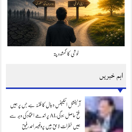
خوشی کا گمشدہ پتہ
اہم خبریں
آرٹیفشل انٹلیجنس دجال کا فتنہ ہے جس پر ہمیں
فتح حاصل ہو گی،AI پر اندھے اعتماد کی وجہ سے
ہمیں خطرات لاحق ہیں پروفیسر احمد رفیق