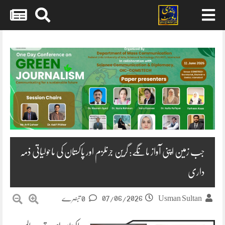
Skip
to
content
جب زمین اپنی آواز مانگے: گرین جرنلزم اور پاکستان کی ماحولیاتی ذمہ
داری
07/06/2026
Usman Sultan
0 تبصرے