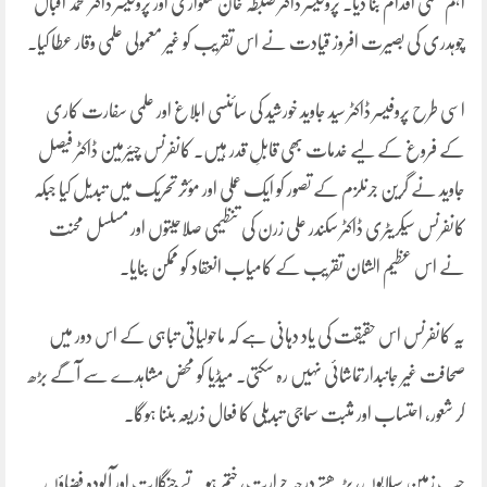
اہم علمی اقدام بنا دیا۔ پروفیسر ڈاکٹر ضبطہ خان شنواری اور پروفیسر ڈاکٹر محمد اقبال
چوہدری کی بصیرت افروز قیادت نے اس تقریب کو غیر معمولی علمی وقار عطا کیا۔
اسی طرح پروفیسر ڈاکٹر سید جاوید خورشید کی سائنسی ابلاغ اور علمی سفارت کاری
کے فروغ کے لیے خدمات بھی قابلِ قدر ہیں۔ کانفرنس چیئرمین ڈاکٹر فیصل
جاوید نے گرین جرنلزم کے تصور کو ایک عملی اور مؤثر تحریک میں تبدیل کیا جبکہ
کانفرنس سیکریٹری ڈاکٹر سکندر علی زرن کی تنظیمی صلاحیتوں اور مسلسل محنت
نے اس عظیم الشان تقریب کے کامیاب انعقاد کو ممکن بنایا۔
یہ کانفرنس اس حقیقت کی یاد دہانی ہے کہ ماحولیاتی تباہی کے اس دور میں
صحافت غیر جانبدار تماشائی نہیں رہ سکتی۔ میڈیا کو محض مشاہدے سے آگے بڑھ
کر شعور، احتساب اور مثبت سماجی تبدیلی کا فعال ذریعہ بننا ہوگا۔
جب زمین سیلابوں، بڑھتے درجہ حرارت، ختم ہوتے جنگلات اور آلودہ فضاؤں