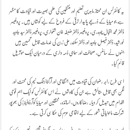
یہ کانفرنس ان ممتاز ماہرینِ تعلیم اور منتظمین کی علمی بصیرت اور قیادت کا مظہر
ہے جو میڈیا کے ذریعے پائیدار ترقی کے فروغ کے لیے کوشاں ہیں۔ پروفیسر
ڈاکٹر محمد اقبال چوہدری، پروفیسر ڈاکٹر ضبطہ خان شنواری، پروفیسر ڈاکٹر سید جاوید
خورشید، ڈاکٹر فیصل جاوید اور ڈاکٹر سکندر علی زرن کی خدمات قابلِ تحسین ہیں
جنہوں نے سائنس، صحافت اور سماجی ذمہ داری کے درمیان ایک مؤثر پل
قائم کیا۔
اسی طرح راجہ رضوان کی قیادت میں انتظامی اور آرگنائزنگ ٹیم کی محنت اور
لگن بھی قابلِ ستائش ہے جن کی کاوشوں نے اس کانفرنس کو ایک اہم قومی
اقدام میں تبدیل کر دیا۔ رضاکاروں، اساتذہ، محققین اور میڈیا کوآرڈینیٹرز کی بھرپور
شرکت ماحولیاتی شعور کے لیے اجتماعی عزم کی عکاسی کرتی ہے۔