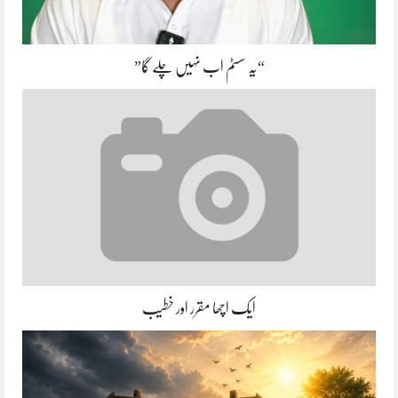
“یہ سسٹم اب نہیں چلے گا”
ایک اچھا مقرر اور خطیب