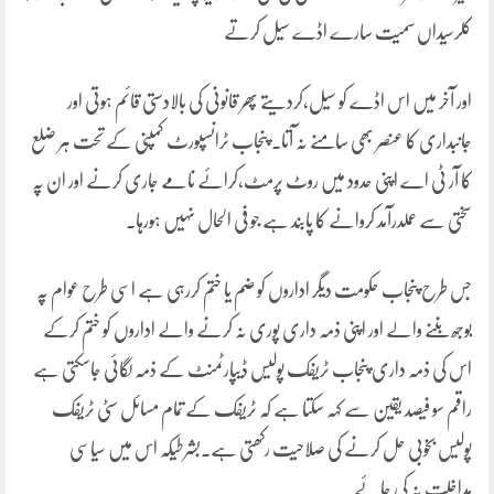
کلرسیداں سمیت سارے اڈے سیل کرتے
اور آخر میں اس اڈے کو سیل،کردیتے پھر قانونی کی بالادستی قائم ہوتی اور
جانبداری کا عنصر بھی سامنے نہ آتا۔ پنجاب ٹرانسپورٹ کمپنی کے تحت ہر ضلع
کا آر ٹی اے اپنی حدود میں روٹ پرمٹ،کرائے نامے جاری کرنے اور ان پہ
سختی سے عملدرآمد کروانے کا پابند ہے جو فی الحال نہیں ہورہا۔
جس طرح پنجاب حکومت دیگر اداروں کو ضم یا ختم کررہی ہے اسی طرح عوام پہ
بوجھ بننے والے اور اپنی ذمہ داری پوری نہ کرنے والے اداروں کو ختم کرکے
اس کی ذمہ داری پنجاب ٹریفک پولیس ڈیپارٹمنٹ کے ذمہ لگائی جاسکتی ہے
راقم سو فیصد یقین سے کہہ سکتا ہے کہ ٹریفک کے تمام مسائل سٹی ٹریفک
پولیس بخوبی حل کرنے کی صلاحیت رکھتی ہے۔بشرطیکہ اس میں سیاسی
مداخلت نہ کی جائے۔