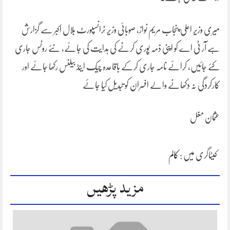
میری وزیر اعلی پنجاب مریم نواز، صوبائی وزیر ٹرانسپورٹ بلال اکبر سے گزارش
ہے آر ٹی اے کو اپنی ذمہ پوری کرنے کی ہدایت کی جائے، نئے روٹس جاری
کئے جائیں، کرائے نامہ جاری کرکے باقاعدہ چیک اینڈ بیلنس رکھا جائے اور
کارکردگی نہ دکھانے والے افسران کو تبدیل کیا جائے
عثمان مغل
کیٹاگری میں :
کالم
مزید پڑھیں