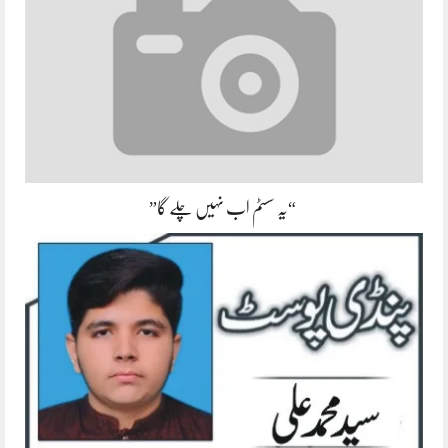
“یہ سسٹم اب نہیں چلے گا”