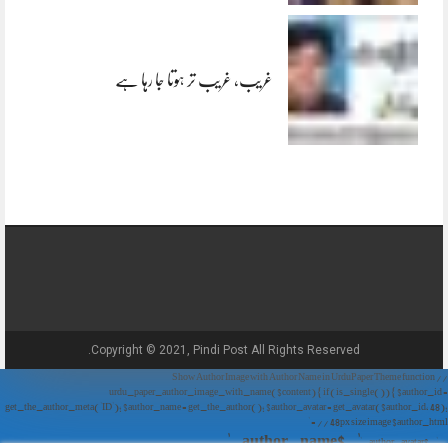
غریب، غریب تر ہوتا جا رہا ہے
Copyright © 2021, Pindi Post All Rights Reserved.
// Show Author Image with Author Name in UrduPaper Theme function
urdu_paper_author_image_with_name($content) { if (is_single()) { $author_id =
get_the_author_meta('ID'); $author_name = get_the_author(); $author_avatar = get_avatar($author_id, 48);
// 48px size image $author_html = '
' . $author_name . '
' . $author_avatar . '