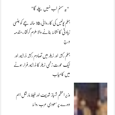
“یہ سسٹم اب نہیں چلے گا”
جہلم پولیس کی کارروائی،10 سالہ بچے کو جنسی
زیادتی کا نشانہ بنانے والا ملزم گرفتار،مقدمہ
درج
جہلم رکشہ اور ٹریلر میں تصادم رکشہ ڈرائیور اور
ایک عورت زخمی ٹریلر کا ڈرائیور فرار ہونے
میں کامیاب
وزیر اعظم شہباز شریف اور فیلڈ مارشل اہم
دورے پر سعودی عرب روانہ