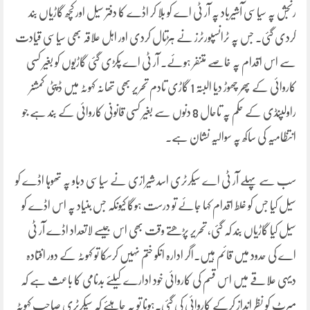
رنجش پہ سیاسی آشیرباد پہ آر ٹی اے کو بلا کر اڈے کا دفتر سیل اور کچھ گاڑیاں بند
کردی گئی۔ جس پہ ٹرانسپورٹرز نے ہڑتال کردی اور اہل علاقہ بھی سیاسی قیادت
سے اس اقدام پہ خاصے متنفر ہوئے۔ آر ٹی اے پکڑی گئی گاڑیوں کو بغیر کسی
کاروائی کے پھر چھوڑ دیا البتہ 1 گاڑی تادم تحریر بھی تھانہ کہوٹہ میں ڈپٹی کمشنر
راولپنڈی کے حکم پہ تاحال 8 دنوں سے بغیر کسی قانونی کاروائی کے بند ہے جو
انتظامیہ کی ساکھ پہ سوالیہ نشان ہے۔
سب سے پہلے آر ٹی اے سیکرٹری اسد شیرازی نے سیاسی دباو پہ تھوہا اڈے کو
سیل کیا جس کو غلط اقدام کہا جائے تو درست ہوگا کیونکہ جس بنیاد پہ اس اڈے کو
سیل کیا گاڑیاں بند کہ گئی، تحریر پڑھتے وقت بھی اس جیسے لاتعداد اڈے آر ٹی
اے کی حدود میں قائم ہیں۔اگر ادارہ انکو ختم نہیں کرسکا تو کہوٹہ کے دور افتادہ
دیہی علاقے میں اس قسم کی کاروائی خود ادارے کیلئے بدنامی کا باعث ہے کہ
میرٹ کو نظر انداز کرکے کاروائی کی گئی۔ہونا تو یہ چاہیئے کہ سیکرٹری صاحب کہوٹہ