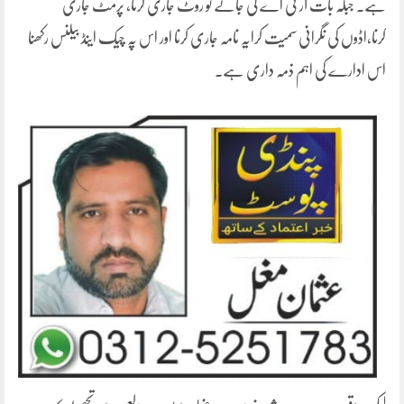
ہے۔ جبکہ بات آر ٹی اے کی جائے تو روٹ جاری کرنا، پرمٹ جاری
کرنا،اڈوں کی نگرانی سمیت کرایہ نامہ جاری کرنا اور اس پہ چیک اینڈ بیلنس رکھنا
اس ادارے کی اہم ذمہ داری ہے۔