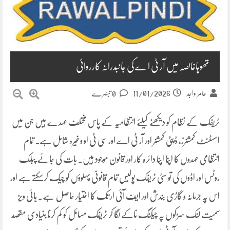
تھوہاخالصہ میں آر ٹی اے کی جانبدرانہ کارروائی
11/01/2026
عامر واجد
0 تبصرے
ٹریفک کے نظام کو دیکھنے کیلئے انتظامیہ کے پاس مختلف عہدے ہیں جن میں
اسسٹنٹ کمشنرز، ڈپٹی کمشنر اور آر ٹی اے اور سی ٹی او وغیرہ شامل ہے۔ تمام
انتظامی عہدوں کا اپنا اپنا دائرہ کار اور قانون موجود ہیں۔ بات کی جائے پبلک
روٹس اور اڈوں کی تو سٹی ٹریفک پولیس تمام قانونی پہلوؤں کو چیک کرسکتے ہے اور
اس پہ جرمانہ و گاڑی بندش اور ایف آئی ار تک کا اختیار حاصل ہے۔ ہائی ویز
سمیت لنک سڑکوں پہ چیکنگ ناکے لگا کر ٹریفک مسائل کو کم کرنا بنیادی مقصد