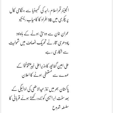
انجینئر قمراسلام راجہ کی کمبوڈیا سے ہنگامی کال
پر چکری میں 16 افراد کا کامیاب ریسکیو
عمران خان سے دوستی ہونے کے باوجود
چودھری نثار نے تحریک انصاف میں شمولیت
سے انکاری رہے
علی امین گنڈاپور کا وزیراعلیٰ خیبرپختونخوا کے
عہدے سے مستعفی ہونے کا اعلان
پاکستان بھر میں نمازِ عیدالاضحی کی ادائیگی کے
بعد سنتِ ابراہیمی کو زندہ رکھتے ہوئے قربانی کا
سلسلہ شروع