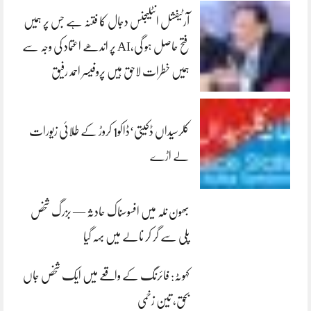
آرٹیفشل انٹلیجنس دجال کا فتنہ ہے جس پر ہمیں
فتح حاصل ہو گی،AI پر اندھے اعتماد کی وجہ سے
ہمیں خطرات لاحق ہیں پروفیسر احمد رفیق
کلرسیداں ڈکیتی‘ڈاکو1 کروڑ کے طلائی زیورات
لے اڑے
بھون نلہ میں افسوسناک حادثہ — بزرگ شخص
پلی سے گر کر نالے میں بہہ گیا
کہوٹہ: فائرنگ کے واقعے میں ایک شخص جاں
بحق، تین زخمی