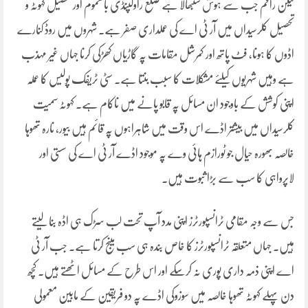
لیکن راقم جب سے ہوش سنبھالا ہے ضلع راولپنڈی بالعموم اور تحصیل کہوٹہ و
تحصیل کلرسیداں میں آر ٹی اے کی عملداری صفر ہے۔ شہروں میں روڈ کنارے
اڈوں کا ہونا، فٹ پاتھ اور کمرشل مقامات پہ گاڑیاں کھڑکی کرنا جہاں غیر مہذب
ہے وہیں شہریوں کیلئے مشکلات کا سبب بنتا ہے۔ سٹی ٹریفک پولیس کا عملہ
اپنی کوشش کے باوجود ان مسائل پہ قابو پانے میں ناکام ہے۔ کہوٹہ سمیت
کلرسیداں میں بیشتر اڈے اس وقت میں شاہراہوں پہ قائم ہیں بیور، نارہ تھوہا
خالصہ بھورہ حیال جو ٹورازم ہائی وے پہ موجود اڈے آر ٹی اے کی سستی اور
لاپرواہی کا سب سے بڑا ثبوت ہیں۔
جس سے وجہ مقامی ٹرانسپورٹرز اپنی مدد آپ تحت لب سڑک ہی اڈہ بنا لیتے
ہیں۔ جہاں متعلقہ ٹرانسپورٹرز کا خاص بندہ ہی سب مینج کرتا ہے۔ جب آر ٹی
اے اپنی ذمہ داری پوری نہ کرسکے اور اس طرح کے مسائل اٹھتے ہیں۔ کچھ
دن پہلے کہوٹہ تھوہا خالصہ میں سوزوکی اڈے پہ دو فریقین کے مابین معمولی