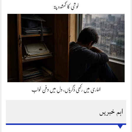
خوشی کا گمشدہ پتہ
الماری میں رکھی ڈگریاں، دل میں دفن خواب
اہم خبریں