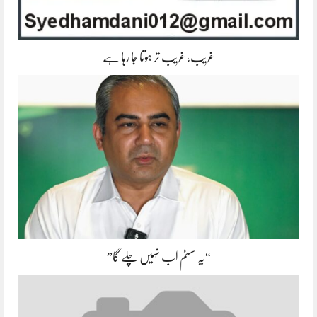
غریب، غریب تر ہوتا جا رہا ہے
“یہ سسٹم اب نہیں چلے گا”