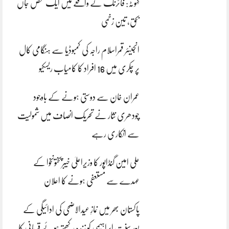
کہوٹہ: فائرنگ کے واقعے میں ایک شخص جاں
بحق، تین زخمی
انجینئر قمراسلام راجہ کی کمبوڈیا سے ہنگامی کال
پر چکری میں 16 افراد کا کامیاب ریسکیو
عمران خان سے دوستی ہونے کے باوجود
چودھری نثار نے تحریک انصاف میں شمولیت
سے انکاری رہے
علی امین گنڈاپور کا وزیراعلیٰ خیبرپختونخوا کے
عہدے سے مستعفی ہونے کا اعلان
پاکستان بھر میں نمازِ عیدالاضحی کی ادائیگی کے
بعد سنتِ ابراہیمی کو زندہ رکھتے ہوئے قربانی کا