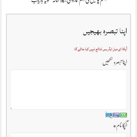
اپنا تبصرہ بھیجیں
آپکا ای میل ایڈریس شائع نہیں کیا جائے گا
اپنا تبصرہ لکھیں
آپکا نام
*