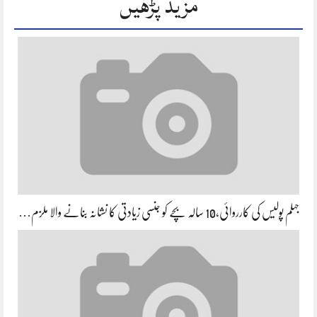
مزید پڑھیں
جہلم پولیس کی کارروائی،10 سالہ بچے کو جنسی زیادتی کا نشانہ بنانے والا ملزم…