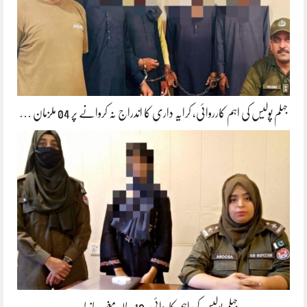
جہلم پولیس کی اہم کارروائی، کرایہ داری کا اندراج نہ کروانے پر 04 ملزمان …
جہلم پولیس کی اہم کاروائی، 16 سالہ مغویہ بازیاب