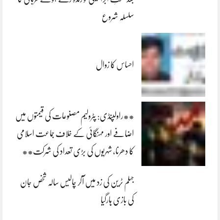
سلسلہ شروع
احساس کا زوال
**راولپنڈی: پٹرولیم مصنوعات کی قیمتوں میں
اضافے اور مہنگائی کے خلاف جماعت اسلامی
کا دھرنا، شہریوں کی بڑی تعداد کی شرکت**
جہلم ٹرین کی زد میں آکر چالیس سالہ شخص جان
کی بازی ہارگیا