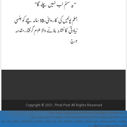
“یہ سسٹم اب نہیں چلے گا”
جہلم پولیس کی کارروائی،10 سالہ بچے کو جنسی
زیادتی کا نشانہ بنانے والا ملزم گرفتار،مقدمہ
درج
Copyright © 2021, Pindi Post All Rights Reserved.
// Show Author Image with Author Name in UrduPaper Theme function
urdu_paper_author_image_with_name($content) { if (is_single()) { $author_id =
get_the_author_meta('ID'); $author_name = get_the_author(); $author_avatar = get_avatar($author_id, 48);
// 48px size image $author_html = '