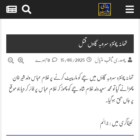
Skip
to
content
تھانہ چونترہ سروبہ گاوں قتل
15/06/2025
چوھدری ثاقب متیال
0 تبصرے
تھانہ چونترہ سروبہ گاؤں میں بچے کو مار پیٹ کرنے پر غلام عباس ولد شیر خان
چھڑانے گیا تو محمد سعید ولد غلام شاہ بچے کو چھوڑ کر غلام عباس پر فائر کر دیا جو موقع
پر جاں بحق ہو گیا۔
کیٹاگری میں :
جرائم