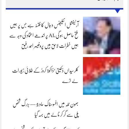
آرٹیفشل انٹلیجنس دجال کا فتنہ ہے جس پر ہمیں
فتح حاصل ہو گی،AI پر اندھے اعتماد کی وجہ سے
ہمیں خطرات لاحق ہیں پروفیسر احمد رفیق
کلرسیداں ڈکیتی‘ڈاکو1 کروڑ کے طلائی زیورات
لے اڑے
بھون نلہ میں افسوسناک حادثہ — بزرگ شخص
پلی سے گر کر نالے میں بہہ گیا