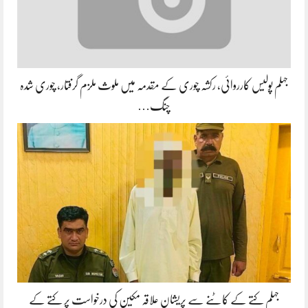
جہلم پولیس کارروائی، رکشہ چوری کے مقدمہ میں ملوث ملزم گرفتار، چوری شدہ
چنگ…
جہلم کتے کے کاٹنے سے پریشان علاقہ مکین کی درخواست پر کتے کے