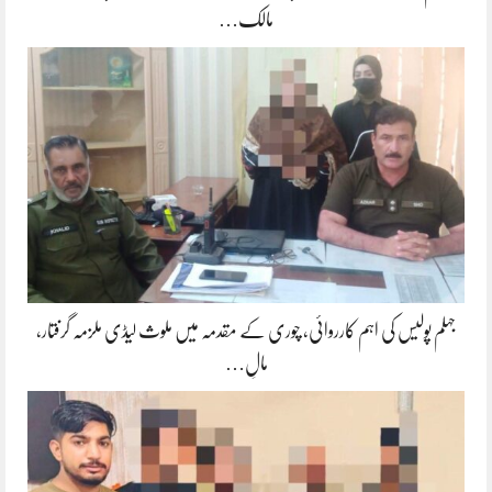
مالک…
جہلم پولیس کی اہم کارروائی، چوری کے مقدمہ میں ملوث لیڈی ملزمہ گرفتار،
مالِ…