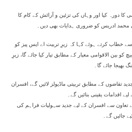
 کا دورہ کیا اور وہاں کی تزئین و آرائش کے کام کا
می محمد ادریس کو ضروری ہدایات بھی دیں۔
سے خطاب کرتے ہوئے کہا کہ زیرِ تربیت اے ایس پیز کو
کو بین الاقوامی معیار کے مطابق تیار کیا جائے گا، زیرِ
گ بھیجا جائے گا۔
دید تقاضوں کے مطابق تربیتی ماڈیولز لائیں گے، افسران
یے اقدامات یقینی بنائیں گے۔
 تعاون سے افسران کے لیے جدید سہولیات فراہم کی
ے جائیں گے۔