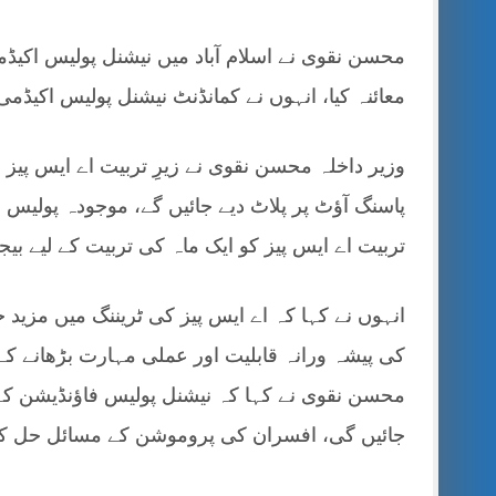
محسن نقوی نے اسلام آباد میں نیشنل پولیس اکیڈمی
معائنہ کیا، انہوں نے کمانڈنٹ نیشنل پولیس اکیڈ
وزیر داخلہ محسن نقوی نے زیرِ تربیت اے ایس پیز 
پاسنگ آؤٹ پر پلاٹ دیے جائیں گے، موجودہ پولیس بیچ 
تربیت اے ایس پیز کو ایک ماہ کی تربیت کے لیے بیجن
انہوں نے کہا کہ اے ایس پیز کی ٹریننگ میں مزید ج
کی پیشہ ورانہ قابلیت اور عملی مہارت بڑھانے کے ل
محسن نقوی نے کہا کہ نیشنل پولیس فاؤنڈیشن کے
جائیں گی، افسران کی پروموشن کے مسائل حل کی