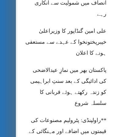
انصاف میں شمولیت سے انکاری
رہے
علی امین گنڈاپور کا وزیراعلیٰ
خیبرپختونخوا کے عہدے سے مستعفی
ہونے کا اعلان
پاکستان بھر میں نمازِ عیدالاضحی
کی ادائیگی کے بعد سنتِ ابراہیمی
کو زندہ رکھتے ہوئے قربانی کا
سلسلہ شروع
**راولپنڈی: پٹرولیم مصنوعات کی
قیمتوں میں اضافے اور مہنگائی کے