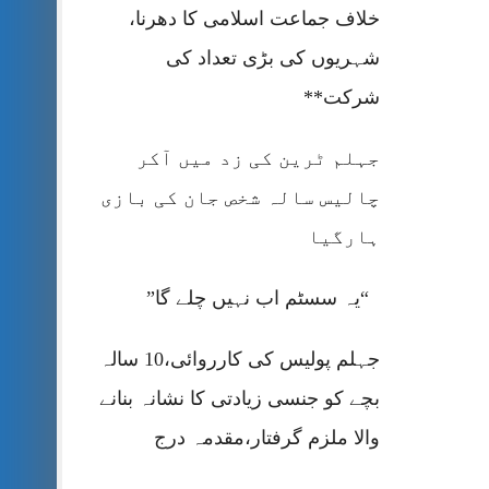
خلاف جماعت اسلامی کا دھرنا،
شہریوں کی بڑی تعداد کی
شرکت**
جہلم ٹرین کی زد میں آکر
چالیس سالہ شخص جان کی بازی
ہارگیا
“یہ سسٹم اب نہیں چلے گا”
جہلم پولیس کی کارروائی،10 سالہ
بچے کو جنسی زیادتی کا نشانہ بنانے
والا ملزم گرفتار،مقدمہ درج