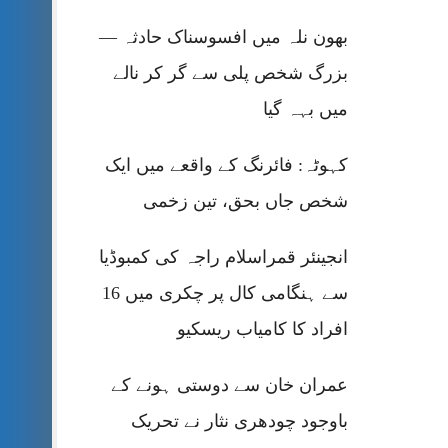
بھون نلہ میں افسوسناک حادثہ —
بزرگ شخص پلی سے گر کر نالے
میں بہہ گیا
کہوٹہ: فائرنگ کے واقعے میں ایک
شخص جاں بحق، تین زخمی
انجینئر قمراسلام راجہ کی کمبوڈیا
سے ہنگامی کال پر چکری میں 16
افراد کا کامیاب ریسکیو
عمران خان سے دوستی ہونے کے
باوجود چودھری نثار نے تحریک