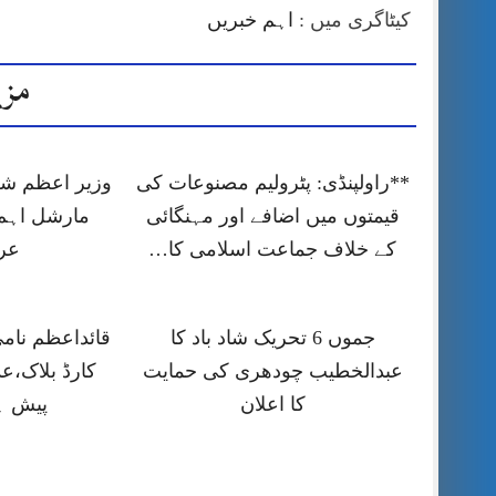
کیٹاگری میں :
اہم خبریں
مزی
**راولپنڈی: پٹرولیم مصنوعات کی
وزیر اعظم شہ
قیمتوں میں اضافے اور مہنگائی
مارشل اہم
کے خلاف جماعت اسلامی کا…
عر
جموں 6 تحریک شاد باد کا
قائداعظم نام
عبدالخطیب چودھری کی حمایت
کارڈ بلاک،ع
کا اعلان
پیش ہ