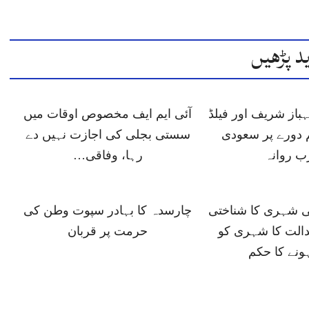
د پڑھیں
باز شریف اور فیلڈ
آئی ایم ایف مخصوص اوقات میں
 دورے پر سعودی
سستی بجلی کی اجازت نہیں دے
ب روانہ
رہا، وفاقی…
ی شہری کا شناختی
چارسدہ کا بہادر سپوت وطن کی
دالت کا شہری کو
حرمت پر قربان
ونے کا حکم