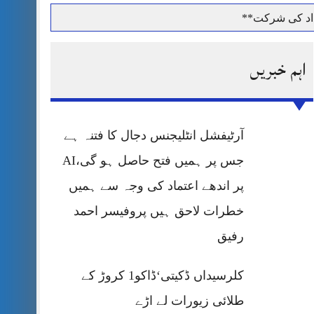
داد کی شرکت**
اہم خبریں
حرمت پر قربان
آرٹیفشل انٹلیجنس دجال کا فتنہ ہے
 کی پریس کانفرنس
جس پر ہمیں فتح حاصل ہو گی،AI
پر اندھے اعتماد کی وجہ سے ہمیں
خطرات لاحق ہیں پروفیسر احمد
رفیق
کلرسیداں ڈکیتی‘ڈاکو1 کروڑ کے
طلائی زیورات لے اڑے