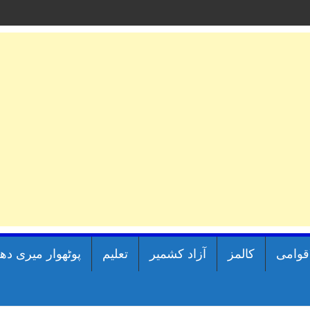
اقوامی
کالمز
آزاد کشمیر
تعلیم
پوٹھوار میری دھ