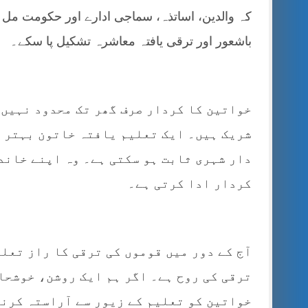
کہ والدین، اساتذہ، سماجی ادارے اور حکومت مل ک
باشعور اور ترقی یافتہ معاشرہ تشکیل پا سکے۔
خواتین کا کردار صرف گھر تک محدود نہیں 
شریک ہیں۔ ایک تعلیم یافتہ خاتون بہتر 
دار شہری ثابت ہو سکتی ہے۔ وہ اپنے خاندا
کردار ادا کرتی ہے۔
آج کے دور میں قوموں کی ترقی کا راز تعل
ترقی کی روح ہے۔ اگر ہم ایک روشن، خوشحا
خواتین کو تعلیم کے زیور سے آراستہ کرنا