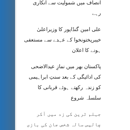
انصاف میں شمولیت سے انکاری
رہے
علی امین گنڈاپور کا وزیراعلیٰ
خیبرپختونخوا کے عہدے سے مستعفی
ہونے کا اعلان
پاکستان بھر میں نمازِ عیدالاضحی
کی ادائیگی کے بعد سنتِ ابراہیمی
کو زندہ رکھتے ہوئے قربانی کا
سلسلہ شروع
جہلم ٹرین کی زد میں آکر
چالیس سالہ شخص جان کی بازی