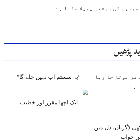
میابی کی روشنی پھیلا سکتا ہے۔
د پڑھیں
تر ہوتا جا رہا
“یہ سسٹم اب نہیں چلے گا”
ہے
ایک اچھا مقرر اور خطیب
ھی ڈگریاں، دل میں
ن خواب