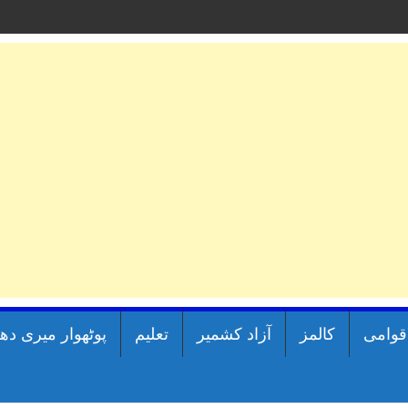
اقوامی
کالمز
آزاد کشمیر
تعلیم
پوٹھوار میری دھ