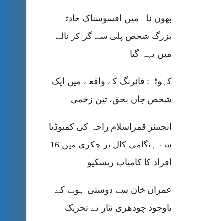
بھون نلہ میں افسوسناک حادثہ —
بزرگ شخص پلی سے گر کر نالے
میں بہہ گیا
کہوٹہ: فائرنگ کے واقعے میں ایک
شخص جاں بحق، تین زخمی
انجینئر قمراسلام راجہ کی کمبوڈیا
سے ہنگامی کال پر چکری میں 16
افراد کا کامیاب ریسکیو
عمران خان سے دوستی ہونے کے
باوجود چودھری نثار نے تحریک