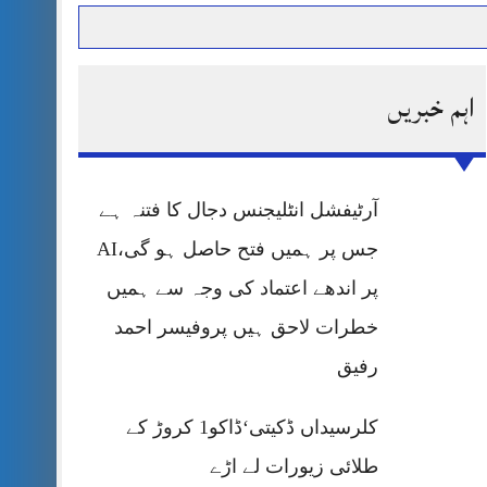
اہم خبریں
حرمت پر قربان
 کی پریس کانفرنس
آرٹیفشل انٹلیجنس دجال کا فتنہ ہے
جس پر ہمیں فتح حاصل ہو گی،AI
پر اندھے اعتماد کی وجہ سے ہمیں
خطرات لاحق ہیں پروفیسر احمد
رفیق
کلرسیداں ڈکیتی‘ڈاکو1 کروڑ کے
طلائی زیورات لے اڑے