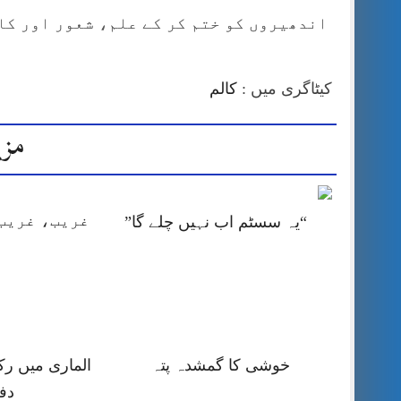
اندھیروں کو ختم کر کے علم، شعور اور کا
کیٹاگری میں :
کالم
مزی
غریب، غریب 
“یہ سسٹم اب نہیں چلے گا”
خوشی کا گمشدہ پتہ
الماری میں رک
دف