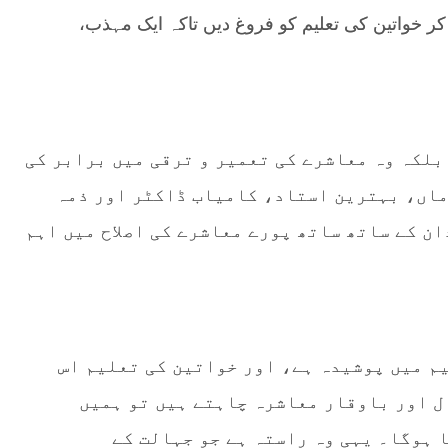
ر خواتین کی تعلیم کو فروغ دیں تاکہ ایک مہذب،
بلکہ وہ معاشرے کی تعمیر و ترقی میں برابر کی
ماں، بہترین استاد، کامیاب ڈاکٹر اور ذمہ
ن کے ساتھ ساتھ پورے معاشرے کی اصلاح میں اہم
یم میں پوشیدہ ہے، اور خواتین کی تعلیم اس
ل اور باوقار معاشرہ چاہتے ہیں تو ہمیں
 ہوگا۔ یہی وہ راستہ ہے جو جہالت کے