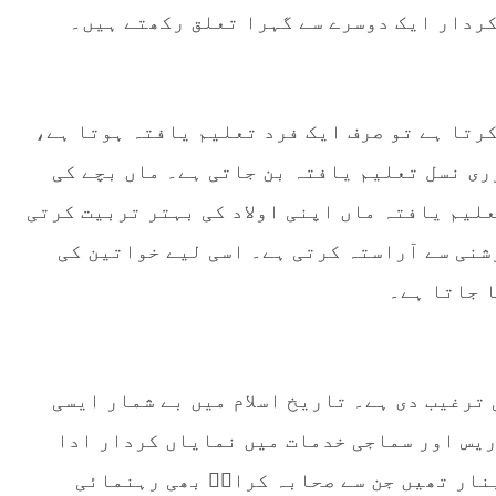
کردار ایک دوسرے سے گہرا تعلق رکھتے ہیں۔
کرتا ہے تو صرف ایک فرد تعلیم یافتہ ہوتا ہے،
ری نسل تعلیم یافتہ بن جاتی ہے۔ ماں بچے کی
لیم یافتہ ماں اپنی اولاد کی بہتر تربیت کرتی
وشنی سے آراستہ کرتی ہے۔ اسی لیے خواتین کی
 جاتا ہے۔
 ترغیب دی ہے۔ تاریخ اسلام میں بے شمار ایسی
ریس اور سماجی خدمات میں نمایاں کردار ادا
نار تھیں جن سے صحابہ کرامؓ بھی رہنمائی