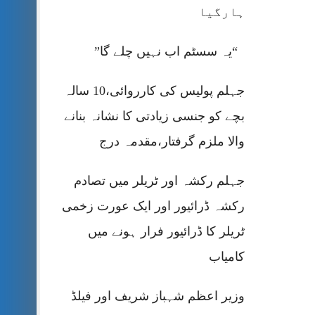
ہارگیا
“یہ سسٹم اب نہیں چلے گا”
جہلم پولیس کی کارروائی،10 سالہ
بچے کو جنسی زیادتی کا نشانہ بنانے
والا ملزم گرفتار،مقدمہ درج
جہلم رکشہ اور ٹریلر میں تصادم
رکشہ ڈرائیور اور ایک عورت زخمی
ٹریلر کا ڈرائیور فرار ہونے میں
کامیاب
وزیر اعظم شہباز شریف اور فیلڈ