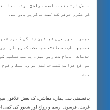
حاصل کرتے تھے۔ اس سے واضح ہوتا ہے کہ خ
کی فکری ترقی کے لیے ناگزیر بھی ہے۔
موجودہ دور میں خواتین زندگی کے ہر شعبے
تعلیم، طب، صحافت، سیاست، کاروبار اور 
خدمات انجام دے رہی ہیں۔ یہ سب تعلیم کی
مواقع فراہم کیے جائیں تو وہ ملک و قوم 
ہیں۔
بدقسمتی سے ہمارے معاشرے کے بعض علاقوں میں آ
غربت، فرسودہ رسم و رواج اور شعور کی کمی ا