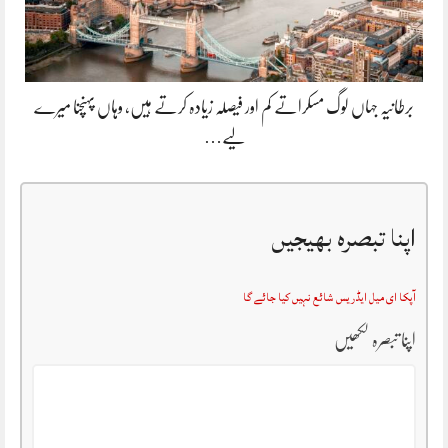
برطانیہ جہاں لوگ مسکراتے کم اور فیصلہ زیادہ کرتے ہیں، وہاں پہنچنا میرے
لیے…
اپنا تبصرہ بھیجیں
آپکا ای میل ایڈریس شائع نہیں کیا جائے گا
اپنا تبصرہ لکھیں