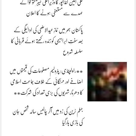
علی امین گنڈاپور کا وزیراعلیٰ خیبرپختونخوا کے
عہدے سے مستعفی ہونے کا اعلان
پاکستان بھر میں نمازِ عیدالاضحی کی ادائیگی کے
بعد سنتِ ابراہیمی کو زندہ رکھتے ہوئے قربانی کا
سلسلہ شروع
**راولپنڈی: پٹرولیم مصنوعات کی قیمتوں میں
اضافے اور مہنگائی کے خلاف جماعت اسلامی
کا دھرنا، شہریوں کی بڑی تعداد کی شرکت**
جہلم ٹرین کی زد میں آکر چالیس سالہ شخص جان
کی بازی ہارگیا