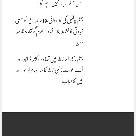
“یہ سسٹم اب نہیں چلے گا”
جہلم پولیس کی کارروائی،10 سالہ بچے کو جنسی
زیادتی کا نشانہ بنانے والا ملزم گرفتار،مقدمہ
درج
جہلم رکشہ اور ٹریلر میں تصادم رکشہ ڈرائیور اور
ایک عورت زخمی ٹریلر کا ڈرائیور فرار ہونے
میں کامیاب