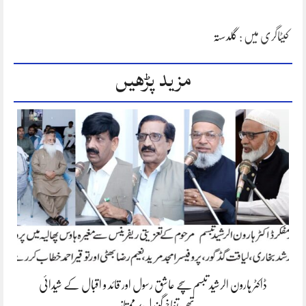
کیٹاگری میں :
گلدستہ
مزید پڑھیں
ڈاکٹر ہارون الرشید تبسم سچے عاشق رسول اور قائد و اقبال کے شیدائی
تھے،تفاخرگوندل/ممتاز…