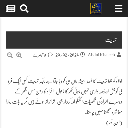
Skip
to
content
تربیت
20/02/2024
Abdul Khateeb
0 تبصرے
اولاو کو غلط تربیت کا طعنہ ہمیشہ ماں ہی کو دیا جاتا ہے جبکہ تربیت کسی ایک فرد
کی کوشش اورذمہ داری نہیں ہوتی گھر کا ماحول‘ افراد کا رہن سہن‘گھر کے
دوسرے افراد کی شخصیات‘گفتگو اور کردار بھی ا ثر انداز ہوتے ہیں مگر یہ بات ہمارا
معاشرہ سمجھنا نہیں چا ہتا۔
(ادیبہ نور)