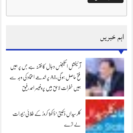
اہم خبریں
آرٹیفشل انٹلیجنس دجال کا فتنہ ہے جس پر ہمیں
فتح حاصل ہو گی،AI پر اندھے اعتماد کی وجہ سے
ہمیں خطرات لاحق ہیں پروفیسر احمد رفیق
کلرسیداں ڈکیتی‘ڈاکو1 کروڑ کے طلائی زیورات
لے اڑے