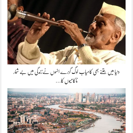
دنیا میں جتنے بھی کامیاب لوگ گزرے انہوں نےزندگی میں بے شمار
ناکامیوں کا…