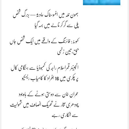
بھون نلہ میں افسوسناک حادثہ — بزرگ شخص
پلی سے گر کر نالے میں بہہ گیا
کہوٹہ: فائرنگ کے واقعے میں ایک شخص جاں
بحق، تین زخمی
انجینئر قمراسلام راجہ کی کمبوڈیا سے ہنگامی کال
پر چکری میں 16 افراد کا کامیاب ریسکیو
عمران خان سے دوستی ہونے کے باوجود
چودھری نثار نے تحریک انصاف میں شمولیت
سے انکاری رہے