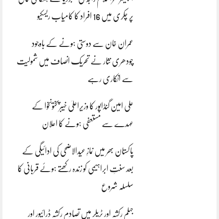
پر چکری میں 16 افراد کا کامیاب ریسکیو
عمران خان سے دوستی ہونے کے باوجود
چودھری نثار نے تحریک انصاف میں شمولیت
سے انکاری رہے
علی امین گنڈاپور کا وزیراعلیٰ خیبرپختونخوا کے
عہدے سے مستعفی ہونے کا اعلان
پاکستان بھر میں نمازِ عیدالاضحی کی ادائیگی کے
بعد سنتِ ابراہیمی کو زندہ رکھتے ہوئے قربانی کا
سلسلہ شروع
جہلم رکشہ اور ٹریلر میں تصادم رکشہ ڈرائیور اور