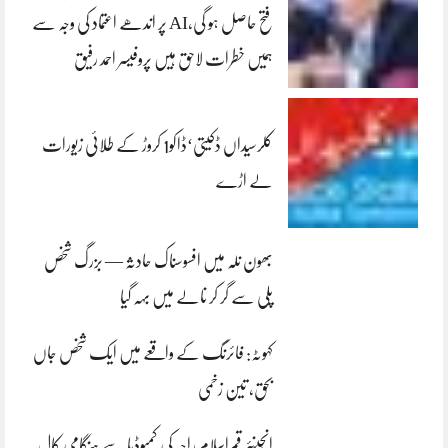
فتح حاصل ہو گی،AI پر اندھے اعتماد کی وجہ سے
ہمیں خطرات لاحق ہیں پروفیسر احمد رفیق
کلرسیداں ڈکیتی‘ڈاکو1 کروڑ کے طلائی زیورات
لے اڑے
بھون نلہ میں افسوسناک حادثہ — بزرگ شخص
پلی سے گر کر نالے میں بہہ گیا
کہوٹہ: فائرنگ کے واقعے میں ایک شخص جاں
بحق، تین زخمی
انجینئر قمراسلام راجہ کی کمبوڈیا سے ہنگامی کال