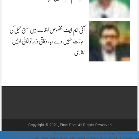
آئی ایم ایف مخصوص اوقات میں سستی بجلی کی
اجازت نہیں دے رہا، وفاقی وزیر توانائی اویس
لغاری
Copyright © 2021, Pindi Post All Rights Reserved.
// Show Author Image with Author Name in UrduPaper Theme function
urdu_paper_author_image_with_name($content) { if (is_single()) { $author_id =