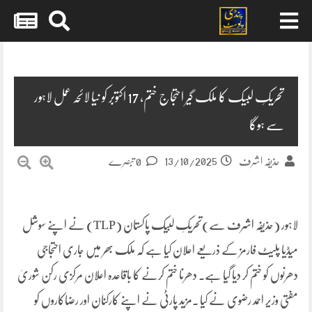
Skip
to
content
تحریکِ لبیک کا ملک گیر احتجاج ختم، 17 اکتوبر کو نیا لائحہ عمل لاہور
سے ہوگا
13/10/2025
حذیفہ اشرف
0 تبصرے
لاہور (حذیفہ اشرف سے)تحریکِ لبیک پاکستان (TLP) نے اپنے سوشل
میڈیا پلیٹ فارمز کے ذریعے اعلان کیا ہے کہ ملک بھر میں جاری احتجاجی
دھرنوں کو ختم کر دیا گیا ہے۔ دھرنا ختم کرنے کا باقاعدہ اعلان مرکزی رکن شوریٰ
مفتی وزیر احمد رضوی نے کیا ۔مزید پارٹی نے اپنے کارکنان اور رضاکاروں کو