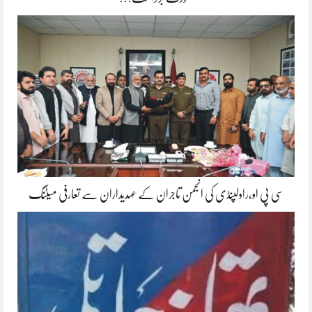
سی پی او،راولپنڈی کی انجمن تاجران کے عہدیداران سے تعارفی میٹنگ