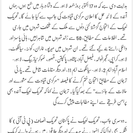
ہدایت دی ہے کہ وہ 17 اکتوبر بروز جمعہ لاہور کے داتا دربار میں جمع ہوں، جہاں
آئندہ کے لائحہ عمل کا اعلان مرکزی قیادت کی جانب سے کیا جائے گا۔تحریکِ
لبیک کے احتجاج گزشتہ کئی دنوں سے ملک کے مختلف شہروں میں جاری
تھے۔ اطلاعات کے مطابق، 50 سے زائد شہروں میں شاہراہیں، بائی پاسز اور
داخلی راستے بند کیے گئے تھے۔ ان شہروں میں میرپور، خاران، کوئٹہ، سیالکوٹ،
لاہور، کراچی، گجرانوالہ، فیصل آباد، پشاور، پاکپتن، قصور، ٹھوکر نیاز بیگ، لاہور-
اسلام آباد ایم 2، لاہور-سیالکوٹ ایم 11، اور دیگر مقامات شامل تھے۔پارٹی
ترجمان کے مطابق احتجاج ختم کرنے کا فیصلہ “مرکزی قیادت کے مشورے اور
حالات کے جائزے” کے بعد کیا گیا۔ ترجمان نے کہا کہ تحریکِ لبیک آئندہ بھی
پرامن طریقے سے اپنے مطالبات پیش کرے گی
۔دوسری جانب، تحریکِ لبیک نے پاکستان تحریکِ انصاف (پی ٹی آئی) کا
شکریہ بھی ادا کیا کہ انہوں نے مریدکے اور دیگر علاقوں میں ہونے والے کریک