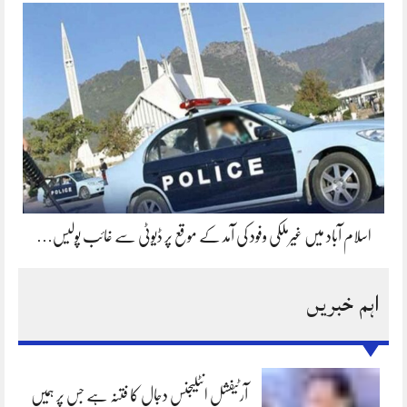
اسلام آباد میں غیرملکی وفود کی آمد کے موقع پر ڈیوٹی سے غائب پولیس…
اہم خبریں
آرٹیفشل انٹلیجنس دجال کا فتنہ ہے جس پر ہمیں