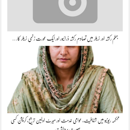
جہلم رکشہ اور ٹریلر میں تصادم رکشہ ڈرائیور اور ایک عورت زخمی ٹریلر کا…
محکمہ ریونیو میں شفافیت، عوامی خدمت اور میرٹ اولین ترجیح، کرپشن کسی
صورت برداشت…