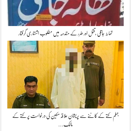
تھانہ جاتلی ،قتل اور ضرر کے مقدمہ میں مطلوب اشتہاری گرفتار
جہلم کتے کے کاٹنے سے پریشان علاقہ مکین کی درخواست پر کتے کے
مالک…