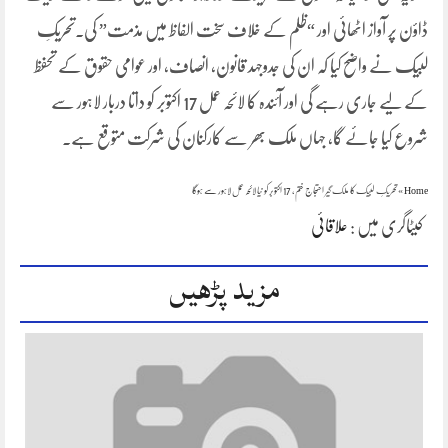
ڈاؤن پر آواز اٹھائی اور “ظلم کے خلاف سخت الفاظ میں مذمت” کی۔تحریکِ
لبیک نے واضح کیا کہ ان کی جدوجہد قانون، انصاف، اور عوامی حقوق کے تحفظ
کے لیے جاری رہے گی اور آئندہ کا لائحہ عمل 17 اکتوبر کو داتا دربار لاہور سے
شروع کیا جائے گا، جہاں ملک بھر سے کارکنان کی شرکت متوقع ہے۔
Home
»
تحریکِ لبیک کا ملک گیر احتجاج ختم، 17 اکتوبر کو نیا لائحہ عمل لاہور سے ہوگا
کیٹاگری میں :
علاقائی
مزید پڑھیں