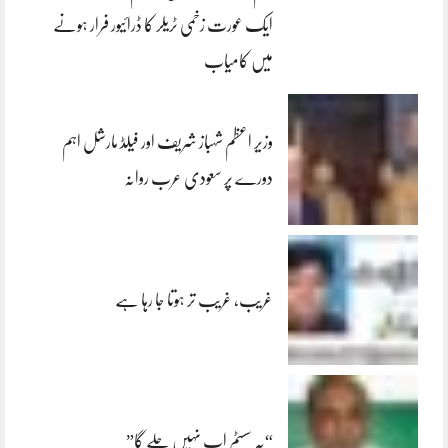
ایک عورت زخمی ٹریلر کا ڈرائیور فرار ہونے
میں کامیاب
وزیر اعظم شہباز شریف اور فیلڈ مارشل اہم
دورے پر سعودی عرب روانہ
غریب، غریب تر ہوتا جا رہا ہے
“یہ سسٹم اب نہیں چلے گا”