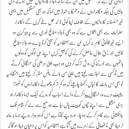
کروائی گئی ہے کہ مستقبل میں ان کے ساتھ ناجائز کاروائیاں نہیں ہونے دی
جائیں گی جبکہ دکانداروں نے دھمکانہ انداز میں کہا کہ وہ بھی مستقبل میں ایسی
غیر منصفانہ کاروائیوں کے خلاف اپنا کوئی لائحہ عمل طے کریں گے دکاندار
حضرات سے بھی التماس ہے کہ وہ بھی ناجائز منافع خوری سے پرہیز کرین وہ
ایسے غیر قانونی کام نہ کریں جن سے انتطامیہ کو سختی کرنا پڑے وہ جائز منافع
کمائیں اور رزق ھلال حاصل کرنے کی کوشش کریں اپنے ہی لوگوں کو دونوں
ہاتھوں سے لوٹنے کی روش ترک کر دیں وہ جب اپنی مرضی کی مہنگائی کرتے
ہیں تو کسی سے اجازت لیتے ہیں اپنی من مانے ریٹس مقرر کر لیتے ہیں انتظامیہ
کو بھی اس بات کا خیال رکھنا چاہیئے کہ وہ کم از کم چھوٹے دکانداروں کو تھوڑا
ریلیف دے وہ مہنگائی پیدا کرنے والے اسباب کو روکے ایک ایسا دکاندار جو
بڑی مشکل سے اپنے بچوں کو پیٹ پال رہا ہے وہ صبح سے لے کر شام تک
جانفشانی سے کام کر کے دو چار سو روپے کماتا ہے اس کو دو ہزار روپے جرمانہ عائد
کر دینا بھی نا انصافی کے زمرے میں آتاہے انتطامیہ کو اس پر دھیان دینا ہو گا کہ