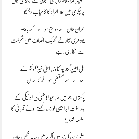
انجینئر قمراسلام راجہ کی کمبوڈیا سے ہنگامی کال
پر چکری میں 16 افراد کا کامیاب ریسکیو
عمران خان سے دوستی ہونے کے باوجود
چودھری نثار نے تحریک انصاف میں شمولیت
سے انکاری رہے
علی امین گنڈاپور کا وزیراعلیٰ خیبرپختونخوا کے
عہدے سے مستعفی ہونے کا اعلان
پاکستان بھر میں نمازِ عیدالاضحی کی ادائیگی کے
بعد سنتِ ابراہیمی کو زندہ رکھتے ہوئے قربانی کا
سلسلہ شروع
جہلم ٹرین کی زد میں آکر چالیس سالہ شخص جان