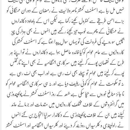
کو کوئی ریلیف حاصل ہو سکے صرف رسمی جرمانوں سے عوام کو کوئی بھی ریلیف
نہیں مل رہا ہے اسسٹنٹ کمشنر ناصر ولائیت نے رمضان کے دوران مہنگائی کو
بڑے احسن طریقے سے کنٹرول کیئے رکھا ہے لیکن اس کے باوجود دکانداروں
نے مہنگائی کے چھرے خوب تیز کیئے رکھے ہیں انہوں نے بھی ہزار کی چیز
پچیس سو روپے کی فروخت کی تو یہاں سوال پیدا ہوتا ہے کہ اسسٹنٹ کمشنر کی
کارروائیوں سے عام عوام کو کیا فائدہ حاصل ہوا ہے دکانداروں نے تو اپنے ہر
طرح کے نقصان پورے کر لیئے ہیں سرکاری انتظامیہ نے بھی اپنے تارگٹس
پورے کر لیئے ہیں عوام تو پہلے بھی لٹ رہی ہے اور اب بھی لٹ رہی ہے
نہ تو حکومت نے عوام کو کوئی ریلیف دیا ہے اور نہ ہی سرکاری انتظامیہ عوام کو
نا جائز منافع خوروں سے بچا سکی ہے جمعہ کے روز اسسٹنٹ کمشنر نے چوکپندوڑی
میں گرانفروشوں کے خلاف مختلف کارروائیوں میں مقدمات اور جرمانے عائد
کیلئے ہیں جن کے خلاف چوکپنڈوڑی کے دکاندار سراپا احتجاج بن گئے انہوں
نے راولپنڈی و کلرسیداں روڈ بند کر دیئے اور کلرسیداں انتظامیہ اور اسسٹنٹ کمشنر