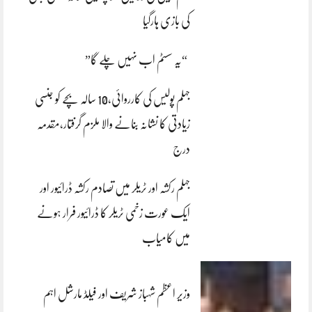
کی بازی ہارگیا
“یہ سسٹم اب نہیں چلے گا”
جہلم پولیس کی کارروائی،10 سالہ بچے کو جنسی
زیادتی کا نشانہ بنانے والا ملزم گرفتار،مقدمہ
درج
جہلم رکشہ اور ٹریلر میں تصادم رکشہ ڈرائیور اور
ایک عورت زخمی ٹریلر کا ڈرائیور فرار ہونے
میں کامیاب
وزیر اعظم شہباز شریف اور فیلڈ مارشل اہم