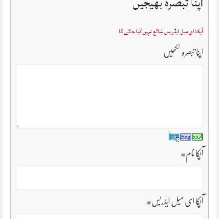
اپنا تبصرہ بھیجیں
آپکا ای میل ایڈریس شائع نہیں کیا جائے گا
اپنا تبصرہ لکھیں
آپکا نام
*
آپکا ای میل ایڈریس
*