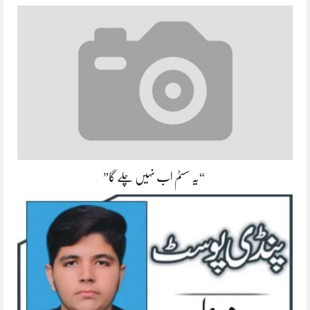
“یہ سسٹم اب نہیں چلے گا”