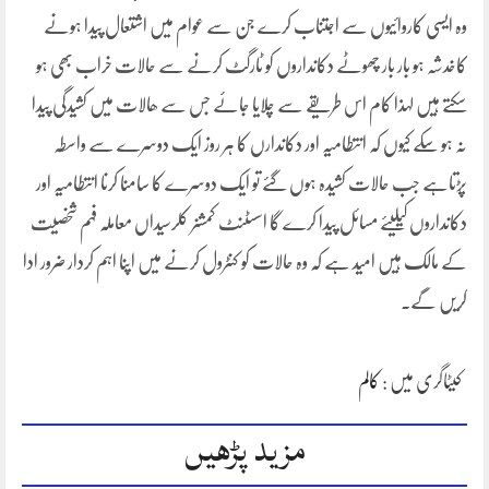
وہ ایسی کاروائیوں سے اجتناب کرے جن سے عوام میں اشتعال پیدا ہونے
کاخدشہ ہو بار بار چھوٹے دکانداروں کو ٹارگٹ کرنے سے حالات خراب بھی ہو
سکتے ہیں لہذا کام اس طریقے سے چلایا جائے جس سے ھالات میں کشیدگی پیدا
نہ ہو سکے کیوں کہ انتطامیہ اور دکاندارں کا ہر روز ایک دوسرے سے واسطہ
پڑتاہے جب حالات کشیدہ ہوں گئے تو ایک دوسرے کا سامنا کرنا انتطامیہ اور
دکانداروں کیلیئے مسائل پیدا کرے گا اسسٹنٹ کمشنر کلرسیداں معاملہ فہم شخصیت
کے مالک ہیں امید ہے کہ وہ حالات کو کنٹرول کرنے میں اپنا اہم کردار ضرور ادا
کریں گے۔
کیٹاگری میں :
کالم
مزید پڑھیں