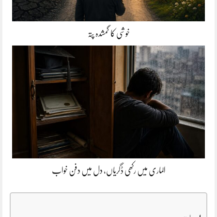
خوشی کا گمشدہ پتہ
الماری میں رکھی ڈگریاں، دل میں دفن خواب