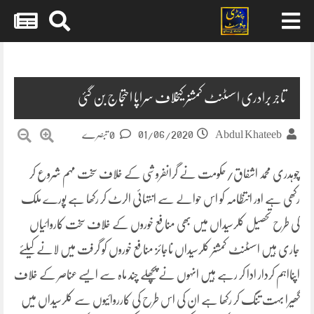
Skip
to
content
تاجر برادری اسسٹنٹ کمشنر کیخلاف سراپا احتجاج بن گئی
01/06/2020
Abdul Khateeb
0 تبصرے
چوہدری محمد اشفاق/حکومت نے گرانفروشی کے خلاف سخت مہم شروع کر
رکھی ہے اور انتظامہ کو اس حوالے سے انتہائی الرٹ کر رکھا ہے پورے ملک
کی طرح تحصیل کلرسیداں میں بھی منافع خوروں کے خلاف سخت کاروائیاں
جاری ہیں اسسٹنٹ کمشنر کلرسیداں ناجائز منافع خوروں کو گرفت میں لانے کیلئے
اپنااہم کردار ادا کر رہے ہیں انہوں نے پچھلے چند ماہ سے ایسے عناصر کے خلاف
گھیرا بہت تنگ کر رکھا ہے ان کی اس طرح کی کارروائیوں سے کلرسیداں میں