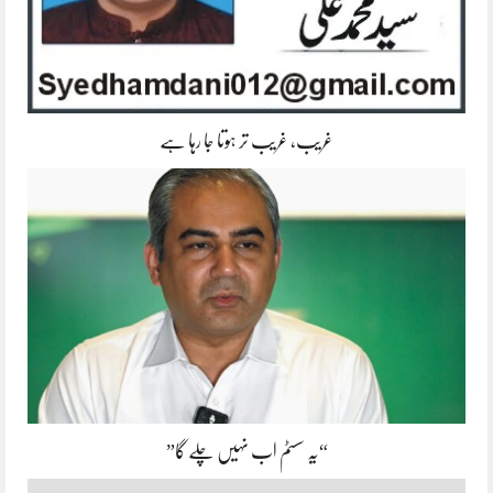
غریب، غریب تر ہوتا جا رہا ہے
“یہ سسٹم اب نہیں چلے گا”