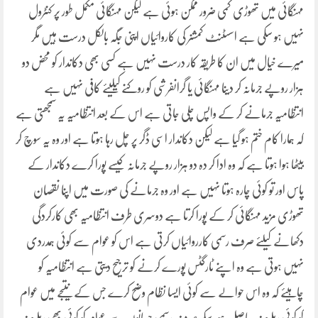
مہنگائی میں تھوڑی کمی ضرور ممکن ہوئی ہے لیکن مہنگائی مکمل طور پر کنٹرول
نہیں ہو سکی ہے اسسٹنٹ کمشنر کی کاروائیاں اپنی جگہ بالکل درست ہیں مگر
میرے خیال میں ان کا طریقہ کار درست نہیں ہے کسی بھی دکاندار کو محض دو
ہزار روپے جرمانہ کر دینا مہنگائی یا گرانفرشی کو روکنے کیلیئے کافی نہیں ہے
انتظامیہ جرمانے کر کے واپس چلی جاتی ہے اس کے بعد انتظامیہ یہ سمجھتی ہے
کہ ہمارا کام ختم ہو گیا ہے لیکن دکاندار اسی ڈگر پر چل رہا ہوتا ہے اور وہ یہ سوچ کر
بیٹھا ہوا ہوتا ہے کہ وہ ادا کر دہ دو ہزار روپے جرمانہ کیسے پورا کرے دکاندار کے
پاس اور تو کوئی چارہ ہوتا نہیں ہے اور وہ جرمانے کی صورت میں اپنا نقصان
تھوڑی مزید مہنگائی کر کے پورا کرتا ہے دوسری طرف انتظامیہ بھی کارکردگی
دکھانے کیلئے صرف رسمی کارروائیاں کرتی ہے اس کو عوام سے کوئی ہمدردی
نہیں ہوتی ہے وہ اپنے ٹارگٹس پورے کرنے کو ترجیح دیتی ہے انتظامیہ کو
چاہیئے کہ وہ اس حوالے سے کوئی ایسا نظام وضح کرے جس کے نتیجے میں عوام