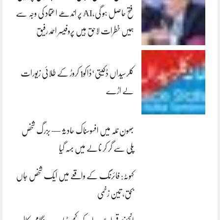
فتح حاصل ہو گی،AI پر اندھے اعتماد کی وجہ سے
ہمیں خطرات لاحق ہیں پروفیسر احمد رفیق
کلرسیداں ڈکیتی‘ڈاکو1 کروڑ کے طلائی زیورات
لے اڑے
بھون نلہ میں افسوسناک حادثہ — بزرگ شخص
پلی سے گر کر نالے میں بہہ گیا
کہوٹہ: فائرنگ کے واقعے میں ایک شخص جاں
بحق، تین زخمی