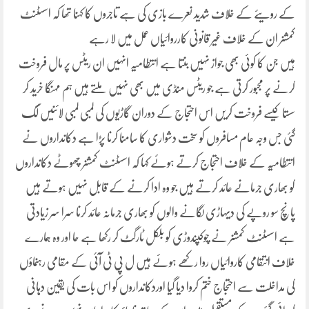
کے رویئے کے خلاف شدید نعرے بازی کی ہے تاجروں کا کہنا تھا کہ اسسٹنٹ
کمشنر ان کے خلاف غیر قانونی کارروائیاں عمل میں لا رہے
ہیں جن کا کوئی بھی جواز نہیں بنتا ہے انتطامیہ انہیں ان ریٹس پر مال فروخت
کرنے پر مجبور کرتی ہے جو ریٹس منڈی میں بھی نہیں ملتے ہیں ہم مہنگا خرید کر
سستا کیسے فروخت کریں اس احتجاج کے دوران گاڑیوں کی لمبی لمبی لائنیں لگ
گئی جس وجہ عام مسافروں کو سخت دشواری کا سامنا کرنا پڑا ہے دکانداروں نے
انتطامیہ کے خلاف احتجاج کرتے ہوئے کہا کہ اسسٹنٹ کمشنر چھوٹے دکانداروں
کو بھاری جرمانے عائد کرتے ہیں جو وہ ادا کرنے کے قابل نہیں ہوتے ہیں
پانچ سو روپے کی دیہاڑی لگانے والوں کو بھاری جرمانہ عائد کرنا سرا سر زیادتی
ہے اسسٹنٹ کمشنر نے چوکپندوڑی کو بلکل ٹارگٹ کر رکھا ہے حا اور وہ ہمارے
خلاف انتقامی کاروائیاں روا رکھے ہوئے ہیں ل پی ٹی آئی کے مقامی رہنماؤں
کی مداخلت سے احتجاج ختم کروا دیا گیا اوردکانداروں کو اس بات کی یقین دہانی