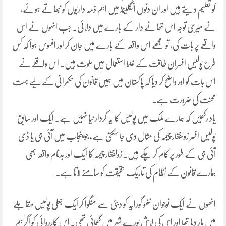
کو تعلیم دیتے ہیں اور ان دنوں انگلینڈ میں اہم ذمہ داریوں کو نبھاتے ہوئے،
نے میری توجہ اس تھانے دار کے بارے میں دلائی۔ جب انہوں نے اس
واقعے پر بات کی، تو مجھے اس واقعہ کے بارے میں جان کر اور افسوس ہوا کہ کس
طرح پولیس افسران طاقت کے غلط استعمال میں ملوث ہیں۔ اس واقعے نے
اس بات کو اور واضح کر دیا کہ پاکستان میں ہمیں قانون کی حکمرانی کے لیے بہت
محنت کی ضرورت ہے۔
یاد رکھیں کہ ہمارے ملک میں پولیس کا یہ کردار نیا نہیں ہے۔ ایک اور سابق
پولیس افسر زولفقار چیمہ کی مثال دی جا سکتی ہے، جو پنجاب میں آئی جی یا ڈی
آئی جی کے طور پر کام کر چکے ہیں۔ زولفقار چیمہ کا ایک اور بدنام واقعہ بھی
ہمارے قانون کے نظام کی تاریک حقیقت کو سامنے لاتا ہے۔
انھوں نے ایک نوجوان ننھو گورایہ کو دبئی سے منگوا کر ایک جعلی پولیس مقابلے
میں مار دیا تھا اور اس کی لاش پورے شہر میں گھمائی تھی۔ اس کارروائی کو اگر ہم