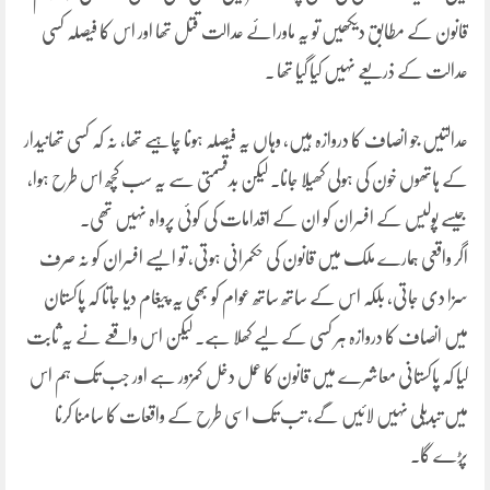
قانون کے مطابق دیکھیں تو یہ ماورائے عدالت قتل تھا اور اس کا فیصلہ کسی
عدالت کے ذریعے نہیں کیا گیا تھا ۔
عدالتیں جو انصاف کا دروازہ ہیں، وہاں یہ فیصلہ ہونا چاہیے تھا، نہ کہ کسی تھانیدار
کے ہاتھوں خون کی ہولی کھیلا جانا۔ لیکن بدقسمتی سے یہ سب کچھ اس طرح ہوا،
جیسے پولیس کے افسران کو ان کے اقدامات کی کوئی پرواہ نہیں تھی۔
اگر واقعی ہمارے ملک میں قانون کی حکمرانی ہوتی، تو ایسے افسران کو نہ صرف
سزا دی جاتی، بلکہ اس کے ساتھ ساتھ عوام کو بھی یہ پیغام دیا جاتا کہ پاکستان
میں انصاف کا دروازہ ہر کسی کے لیے کھلا ہے۔ لیکن اس واقعے نے یہ ثابت
کیا کہ پاکستانی معاشرے میں قانون کا عمل دخل کمزور ہے اور جب تک ہم اس
میں تبدیلی نہیں لائیں گے، تب تک اسی طرح کے واقعات کا سامنا کرنا
پڑے گا۔