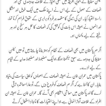
نیلسن منڈیلا نے جنوبی افریقہ میں نسلی امتیاز کے خلاف جدوجہد کی تھی اور
انصاف کے حصول کے لیے اس نے اپنے ملک میں ایک طویل اور مشکل
راستہ اختیار کیا۔ ان کی زندگی کا مقصد ہر فرد کو برابری کے حقوق فراہم کرنا تھا،
اور انھوں نے ہمیشہ اس بات کی کوشش کی کہ انصاف کا عمل ہر سطح پر اور ہر
طبقے کے لیے یکساں ہو۔
اگر ہم پاکستان میں بھی انصاف کے نظام کو بہتر بنانا چاہتے ہیں تو ہمیں نیلسن
منڈیلا کی جدوجہد سے سبق سیکھنا ہوگا، جو ایک مضبوط اور مضبوط عدلیہ کے قیام
کے لیے لڑے۔
پاکستان میں عمران خان نے ہمیشہ انصاف کے اصولوں کو اپنی سیاست کی بنیاد
بنایا۔ ان کا کہنا ہے کہ اگر ہم انصاف کو فروغ دیں گے، تو ہمارا معاشرہ ترقی
کرے گا اور پاکستان میں معاشی استحکام بھی آئے گا۔ عمران خان نے ہمیشہ ان
افراد کے خلاف آواز اٹھائی ہے جو اپنے اختیارات کا ناجائز استعمال کرتے