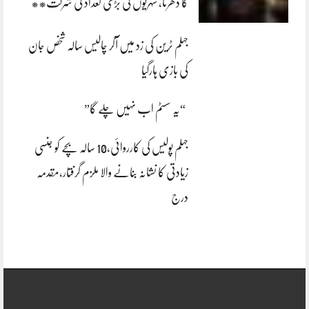
کا دھرنا، شہریوں کی بڑی تعداد کی شرکت**
جہلم ٹرین کی زد میں آکر چالیس سالہ شخص جان
کی بازی ہارگیا
“یہ سسٹم اب نہیں چلے گا”
جہلم پولیس کی کارروائی،10 سالہ بچے کو جنسی
زیادتی کا نشانہ بنانے والا ملزم گرفتار،مقدمہ
درج