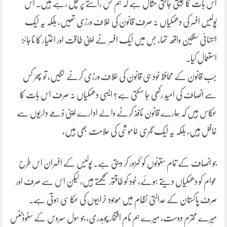
اس بات کا جیتی جاگتی مثال ہے کہ ہم کس راستے پر چل رہے ہیں۔ اس
پولیس افسر کی دھمکیاں نہ صرف قانون کی خلاف ورزی تھیں، بلکہ یہ ایک
انتہائی سنگین واقعہ تھا، جس میں ایک افسر نے اپنی طاقت اور اختیار کا ناجائز
استعمال کیا۔
جب قانون کے محافظ خود ہی قانون کی خلاف ورزی کرنے لگیں، تو پھر کس
سے انصاف کی امید رکھی جا سکتی ہے؟ ایسی دھمکیاں نہ صرف اس بات کا
عکاس ہیں کہ ہمارے قانون نافذ کرنے والے ادارے اپنی ذمے داریوں سے
غافل ہیں، بلکہ یہ ایک گہری خاموشی کی علامت بھی ہیں،
جو انصاف کے تمام ستونوں کو کمزور کر دیتی ہے۔ پولیس کے افسران اس طرح
عوام کو دھمکیاں دیتے ہوئے، خود کو طاقتور سمجھتے ہیں، لیکن اس سے صرف اور
صرف پاکستان کے عدالتی نظام میں موجود خرابیوں کی عکاسی ہوتی ہے۔
میرے محترم دوست، میرے ہم نام افتخار چوہدری، جو سول سروس کے سٹوڈنٹس