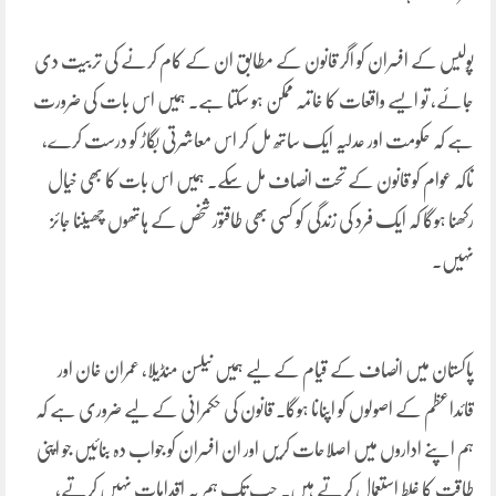
پولیس کے افسران کو اگر قانون کے مطابق ان کے کام کرنے کی تربیت دی
جائے، تو ایسے واقعات کا خاتمہ ممکن ہو سکتا ہے۔ ہمیں اس بات کی ضرورت
ہے کہ حکومت اور عدلیہ ایک ساتھ مل کر اس معاشرتی بگاڑ کو درست کرے،
تاکہ عوام کو قانون کے تحت انصاف مل سکے۔ ہمیں اس بات کا بھی خیال
رکھنا ہوگا کہ ایک فرد کی زندگی کو کسی بھی طاقتور شخص کے ہاتھوں چھیننا جائز
نہیں۔
پاکستان میں انصاف کے قیام کے لیے ہمیں نیلسن منڈیلا، عمران خان اور
قائداعظم کے اصولوں کو اپنانا ہوگا۔ قانون کی حکمرانی کے لیے ضروری ہے کہ
ہم اپنے اداروں میں اصلاحات کریں اور ان افسران کو جواب دہ بنائیں جو اپنی
طاقت کا غلط استعمال کرتے ہیں۔ جب تک ہم یہ اقدامات نہیں کرتے،