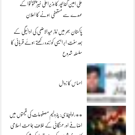
علی امین گنڈاپور کا وزیراعلیٰ خیبرپختونخوا کے
عہدے سے مستعفی ہونے کا اعلان
پاکستان بھر میں نمازِ عیدالاضحی کی ادائیگی کے
بعد سنتِ ابراہیمی کو زندہ رکھتے ہوئے قربانی کا
سلسلہ شروع
احساس کا زوال
**راولپنڈی: پٹرولیم مصنوعات کی قیمتوں میں
اضافے اور مہنگائی کے خلاف جماعت اسلامی