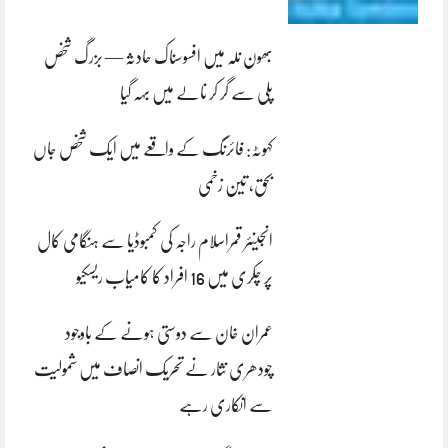
بھون نلہ میں افسوسناک حادثہ — بزرگ شخص
پلی سے گر کر نالے میں بہہ گیا
کہوٹہ: فائرنگ کے واقعے میں ایک شخص جاں
بحق، تین زخمی
انجینئر قمراسلام راجہ کی کمبوڈیا سے ہنگامی کال
پر چکری میں 16 افراد کا کامیاب ریسکیو
عمران خان سے دوستی ہونے کے باوجود
چودھری نثار نے تحریک انصاف میں شمولیت
سے انکاری رہے