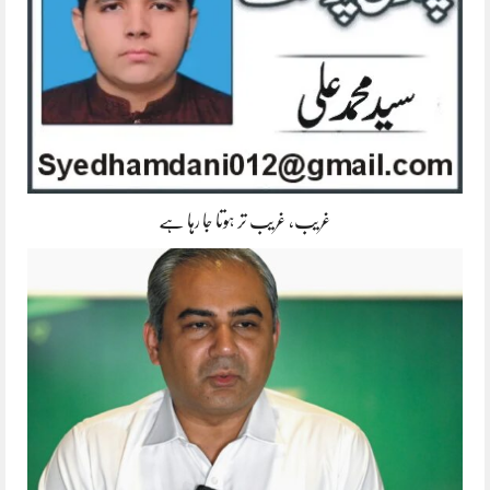
غریب، غریب تر ہوتا جا رہا ہے