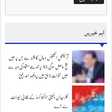
اہم خبریں
آرٹیفشل انٹلیجنس دجال کا فتنہ ہے جس پر ہمیں
فتح حاصل ہو گی،AI پر اندھے اعتماد کی وجہ سے
ہمیں خطرات لاحق ہیں پروفیسر احمد رفیق
کلرسیداں ڈکیتی‘ڈاکو1 کروڑ کے طلائی زیورات
لے اڑے