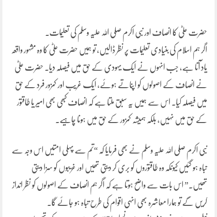
حضرت علیؓ کا انصاف اور نبی اکرم صلی اللہ علیہ وسلم کی تعلیمات۔
اگر ہم اسلام کی بنیادی تعلیمات پر نظر ڈالیں، تو ہمیں حضرت علیؓ کا وہ مشہور واقعہ
یاد آتا ہے، جب انہوں نے ایک یہودی کے حق میں فیصلہ دیا۔ حضرت علیؓ
نے انصاف کے اصولوں کو اپناتے ہوئے، ایک غریب اور کمزور فرد کے حق
میں فیصلہ کیا۔ اس سے ہمیں یہ سبق ملتا ہے کہ انصاف کبھی بھی امیر یا طاقتور
کے حق میں نہیں، بلکہ ہمیشہ کمزور کے حق میں ہونا چاہیے۔
نبی اکرم صلی اللہ علیہ وسلم نے بھی فرمایا کہ “تم سے پہلی امتیں اس وجہ سے
تباہ ہو گئیں کیونکہ وہ طاقتوروں کو بری کر دیتی تھیں اور غریبوں کو سزا دیتی
تھیں۔” اس بات سے واضح ہوتا ہے کہ اگر ہم انصاف کے اصولوں کو نظر انداز
کریں گے تو ہمارا معاشرہ بھی انہی اقوام کی طرح تباہ ہو جائے گا۔