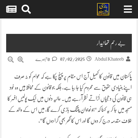
Skip
to
content
بے رحم تھانیدار
07/02/2025
Abdul Khateeb
0 تبصرے
پاکستان میں قانون کا کھیل آج اس مقام پر پہنچ چکا ہے کہ عوام کو نہ صرف
اپنے بنیادی حقوق سے محروم کیا جا رہا ہے، بلکہ جو قانون کے محافظ ہیں وہ خود
ہی قانون کی دھجیاں اُڑاتے نظر آ رہے ہیں۔ حالیہ دنوں میں ایک پولیس افسر کا
مسجد میں جا کر یہ کہنا کہ “جو نوجوان پتنگ بازی کرے گا، میں اس کے والد کے
خلاف مقدمہ درج کر دوں گا اور اس کا گھر بھی گرا دوں گا”،