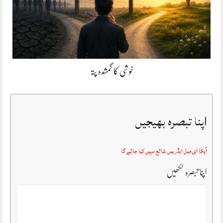
خوشی کا گمشدہ پتہ
اپنا تبصرہ بھیجیں
آپکا ای میل ایڈریس شائع نہیں کیا جائے گا
اپنا تبصرہ لکھیں