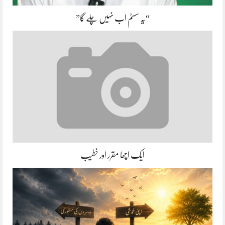
“یہ سسٹم اب نہیں چلے گا”
ایک اچھا مقرر اور خطیب