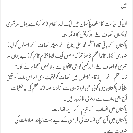
ہیں۔
ان کی سیاست کا مقصد پاکستان میں ایک ایسا نظام قائم کرنا ہے جہاں ہر شہری
کو یکساں انصاف ملے اور کرپشن کا خاتمہ ہو۔
پاکستان کے بانی قائداعظم محمد علی جناحؒ نے ہمیشہ انصاف کے اصولوں کو اپنانا
ضروری سمجھا۔ قائداعظم کا کہنا تھا کہ “ہمیں ایک ایسا نظام قائم کرنا ہے جہاں ہر
شہری کو انصاف ملے، اور کسی کو بھی قانون سے بالا نہیں سمجھا جائے گا۔”
قائداعظم نے اپنے تمام فیصلوں میں انصاف کو فوقیت دی اور اس بات کو یقینی
بنایا کہ پاکستان میں کوئی بھی فرد قانون سے آزاد نہ ہو۔ قائداعظم کی یہ تعلیمات
آج بھی ہمارے لیے رہنمائی کا ذریعہ ہیں۔
پاکستان میں انصاف کے قیام کے لیے اقدامات
پاکستان میں آج بھی انصاف کی فراہمی کے لیے بہت زیادہ اصلاحات کی
ضرورت ہے۔