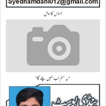
احساس کا زوال
“یہ سسٹم اب نہیں چلے گا”