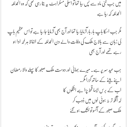
میں جب کئی ماہ سے پس رہا تھا تو اسکی مسکراہٹ یہ بتا رہی تھی کہ وہ الحمدللہ
الحمدللہ کہ رہا ہے
مگر جب اسکا باپ بار بار آزمایا رہا تھا اور آج بھی آزمایا جا رہا ہے تو اس عظیم باپ
کی زبان سے بالاج ملک کی وفات والے دن الحمدللہ کے الفاظ ہر لمحہ ادا ہو
رہے تھے اور آج بھی
جب عید سر پر ہے۔ میرے بھائی اور دوست ملک صبور کا پہلے والا رمضان
اپنے بیٹے کے ساتھ گزرا مگر۔
اب کے برس ایسا قحط پڑا ہے اشکوں کا
کہ آنکھ تر نہ ہوئی خوں میں ڈوب کر
ملک صبور کے آنسو تو خشک ہو گئے