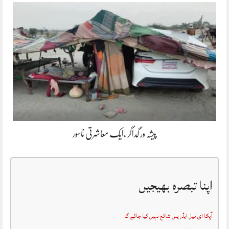
پیشہ ور گداگر ،ایک معاشرتی ناسور
اپنا تبصرہ بھیجیں
آپکا ای میل ایڈریس شائع نہیں کیا جائے گا