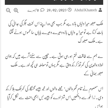
28/02/2023
Abdul Khateeb
0 تبصرے
ملک صبور میرا دایاں بازو ہے مگر جب بھی وہ اپنے اس لخت جگر کی جدائی کی
بات کرتا ہے تو میرا یہ دایاں بازو دھیرے دھیرے بایاں سا محسوس ہونے لگتا
ہے۔ملک صبور ک
ے جسم سے طاقت ختم ہو رہی ہوتی ہے۔ بچپن سے سنتے آ رہے ہیں کہ جوان
اولاد والدین کی کمر توڑ کر رکھ دیتی ہے مگر یہاں تو معاملہ ہی کچھ اور ہے۔ ملک
صبور بھائی کے
اس معصوم نے تمام گھر والوں‘ محلے والوں اور مجھ جیسے گنہگار کی کمر تک ہلا کر رکھ
دی۔ زرا غور سے دیکھیں اس شہزادے کو جیسے بس ابھی جنت سے نکل کرآیا
ہو اس