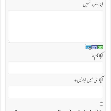
اپنا تبصرہ لکھیں
آپکا نام
*
آپکا ای میل ایڈریس
*