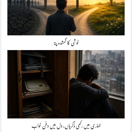
خوشی کا گمشدہ پتہ
الماری میں رکھی ڈگریاں، دل میں دفن خواب