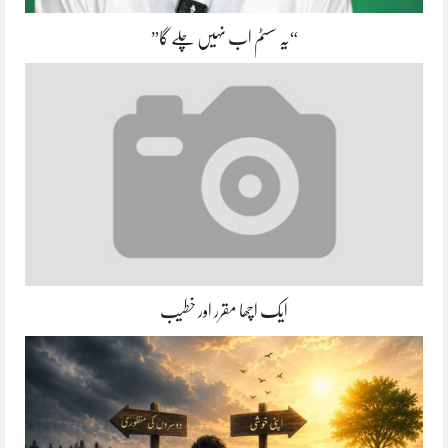
“یہ سسٹم اب نہیں چلے گا”
ایک اچھا مقرر اور خطیب