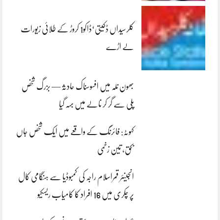
کلرسیداں ڈکیتی‘ڈاکو1 کروڑ کے طلائی زیورات
لے اڑے
بھون نلہ میں افسوسناک حادثہ — بزرگ شخص
پلی سے گر کر نالے میں بہہ گیا
کہوٹہ: فائرنگ کے واقعے میں ایک شخص جاں
بحق، تین زخمی
انجینئر قمراسلام راجہ کی کمبوڈیا سے ہنگامی کال
پر چکری میں 16 افراد کا کامیاب ریسکیو