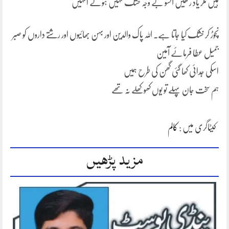
ہیں مگر یاد رکھیں آنسو بے وجہ خشک نہیں ہوتے انہیں
نچوڑ کر خشک کیا جاتا ہے۔ اللہ پاک والدین اور بہن بھائیوں اور رشتے داروں کو صبر
جمیل عطا فرمائے آمین
اسکی جدائی کھا گئی گھن کی طرح ہمیں
ہم سخت جان پہلے تو یوں کھوکھلے نہ تھے
کیٹاگری میں :
کالم
مزید پڑھیں