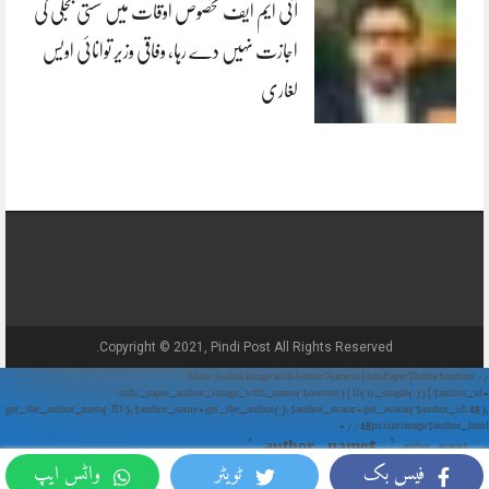
آئی ایم ایف مخصوص اوقات میں سستی بجلی کی
اجازت نہیں دے رہا، وفاقی وزیر توانائی اویس
لغاری
Copyright © 2021, Pindi Post All Rights Reserved.
// Show Author Image with Author Name in UrduPaper Theme function
urdu_paper_author_image_with_name($content) { if (is_single()) { $author_id =
get_the_author_meta('ID'); $author_name = get_the_author(); $author_avatar = get_avatar($author_id, 48);
// 48px size image $author_html = '
' . $author_name . '
' . $author_avatar . '
فیس بک
ٹویٹر
واٹس ایپ
'; return $author_html . $content; } return $content; } add_filter('the_content',