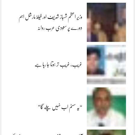
وزیر اعظم شہباز شریف اور فیلڈ مارشل اہم
دورے پر سعودی عرب روانہ
غریب، غریب تر ہوتا جا رہا ہے
“یہ سسٹم اب نہیں چلے گا”