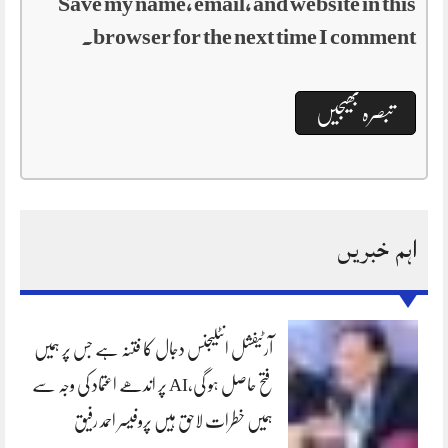
Save my name, email, and website in this
browser for the next time I comment.
اہم خبریں
آرٹیفشل انٹلیجنس دجال کا فتنہ ہے جس پر ہمیں
فتح حاصل ہو گی،AI پر اندھے اعتماد کی وجہ سے
ہمیں خطرات لاحق ہیں پروفیسر احمد رفیق