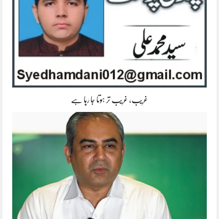
غریب، غریب تر ہوتا جا رہا ہے