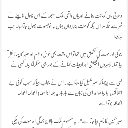
دھرتی ماں کو جنت بنانے اور ہاں واقعی ملک صبور کے اس پھول نما بیٹے نے
گھر سے لیکر ہر اس جگہ کو جنت بنایا جہاں جہاں یہ خوبصورت پھول جاتا رہا۔ جب
یہ بیٹا
زندگی اور موت کی کشمکش میں تھا تو اس وقت بھی خوش و خرم اور صبر کا پہاڑ نظر آ
رہا تھا۔ ڈھیروں انجیکشن اور ادویات کھانے کے بعد بھی مسکراتا رہا۔ کسی نے
کسی سے پوچھا کہ صبر جمیل کیا ہوتا ہے۔ اس نے جواب دیا کہ”جب کوئی بے
انتہا آزمایا جا رہا ہو اور اس کی زبان سے بار بار یہ جملہ ادا ہو۔(الحمدللہ الحمدللہ
الحمدللہ) تو اسے
صبر جمیل کا نام دیا جاتا ہے”. یہ معصوم ملک بالاج زندگی اور موت کی چکی