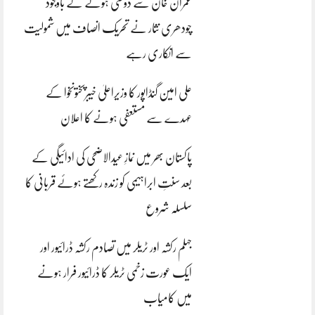
عمران خان سے دوستی ہونے کے باوجود
چودھری نثار نے تحریک انصاف میں شمولیت
سے انکاری رہے
علی امین گنڈاپور کا وزیراعلیٰ خیبرپختونخوا کے
عہدے سے مستعفی ہونے کا اعلان
پاکستان بھر میں نمازِ عیدالاضحی کی ادائیگی کے
بعد سنتِ ابراہیمی کو زندہ رکھتے ہوئے قربانی کا
سلسلہ شروع
جہلم رکشہ اور ٹریلر میں تصادم رکشہ ڈرائیور اور
ایک عورت زخمی ٹریلر کا ڈرائیور فرار ہونے
میں کامیاب