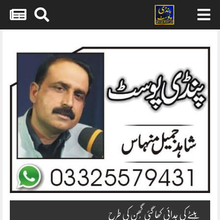
Skip
to
content
بیٹے کی جدائی کھا گئی گُھن کی طرح