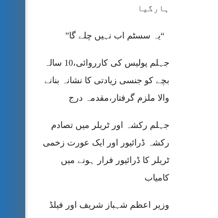
ہارگیا
“یہ سسٹم اب نہیں چلے گا”
جہلم پولیس کی کارروائی،10 سالہ
بچے کو جنسی زیادتی کا نشانہ بنانے
والا ملزم گرفتار،مقدمہ درج
جہلم رکشہ اور ٹریلر میں تصادم
رکشہ ڈرائیور اور ایک عورت زخمی
ٹریلر کا ڈرائیور فرار ہونے میں
کامیاب
وزیر اعظم شہباز شریف اور فیلڈ