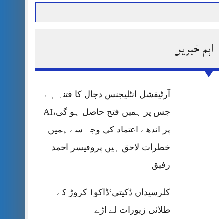
اہم خبریں
حرمت پر قربان
 کی پریس کانفرنس
آرٹیفشل انٹلیجنس دجال کا فتنہ ہے
جس پر ہمیں فتح حاصل ہو گی،AI
پر اندھے اعتماد کی وجہ سے ہمیں
خطرات لاحق ہیں پروفیسر احمد
رفیق
کلرسیداں ڈکیتی‘ڈاکو1 کروڑ کے
طلائی زیورات لے اڑے