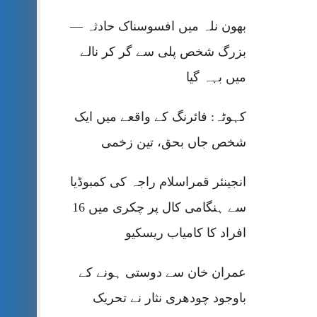
بھون نلہ میں افسوسناک حادثہ —
بزرگ شخص پلی سے گر کر نالے
میں بہہ گیا
کہوٹہ: فائرنگ کے واقعے میں ایک
شخص جاں بحق، تین زخمی
انجینئر قمراسلام راجہ کی کمبوڈیا
سے ہنگامی کال پر چکری میں 16
افراد کا کامیاب ریسکیو
عمران خان سے دوستی ہونے کے
باوجود چودھری نثار نے تحریک