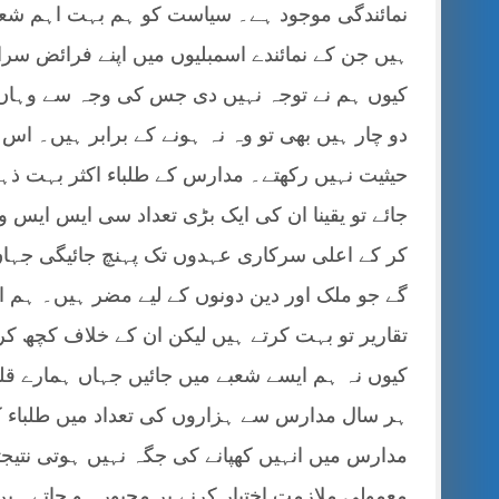
نمائندگی موجود ہے۔ سیاست کو ہم بہت اہم شعب
ہیں جن کے نمائندے اسمبلیوں میں اپنے فرائض سر
کیوں ہم نے توجہ نہیں دی جس کی وجہ سے وہاں عل
دو چار ہیں بھی تو وہ نہ ہونے کے برابر ہیں۔ اس ل
حیثیت نہیں رکھتے۔ مدارس کے طلباء اکثر بہت ذ
جائے تو یقینا ان کی ایک بڑی تعداد سی ایس ایس و
کر کے اعلی سرکاری عہدوں تک پہنچ جائیگی جہاں
گے جو ملک اور دین دونوں کے لیے مضر ہیں۔ ہم ا
تقاریر تو بہت کرتے ہیں لیکن ان کے خلاف کچھ کر
کیوں نہ ہم ایسے شعبے میں جائیں جہاں ہمارے ق
ہر سال مدارس سے ہزاروں کی تعداد میں طلباء ک
مدارس میں انہیں کھپانے کی جگہ نہیں ہوتی نتیجتاً
معمولی ملازمت اختیار کرنے پر مجبور ہو جاتے ہیں