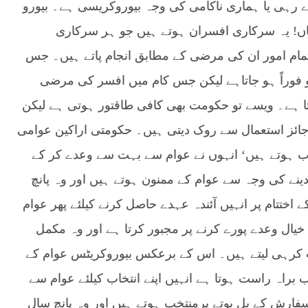
ے رہی یا ہماری ناکامی کی وجہ بیوروکریسی ہے۔ بیورو
ں! یہ سرکاری افسران ہوتے ہیں جو ہر سرکاری
تمام امور ان کی مرضی کے مطابق انجام پاتے ہیں۔ جس
و فوراً ہو جاتاہے لیکن جس کام میں افسر کی مرضی
تا ہے۔ ویسے تو حکومت بھی کافی طاقتور ہوتی ہے لیکن
ائز استعمال سے روک دیتی ہیں۔ حکومتی اراکین عوامی
خب ہوتے ہیں‘ انہوں نے عوام سے بہت سے وعدے کر کے
نے کی وجہ سے عوام کے ممنون ہوتے ہیں اور وہ پانچ
اختتام پر انہیں آئندہ عہدے حاصل کرنے کیلئے پھر عوام
 خیال وعدے پورے کرنے پر مجبور کرتا ہے اور وہ مکمل
 کرہی لیتے ہیں۔ اس کے برعکس بیوروکریٹس عوام کے
ب براہ راست ہوتا ہے انہیں اپنے انتخاب کیلئے عوام سے
سفارش کے بل بوتے پرمنتخب ہوتے ہیں اور وہ پانچ سال