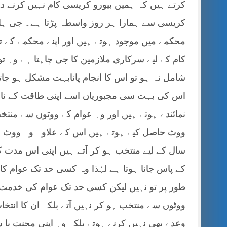
کرتے ہیں کہ ہمیں بیورو کریسی کام نہیں کرنے د
کریسی سے ہمارا ہر روز واسطہ پڑتا ہے۔ جی ہا
محکمے میں موجود ہوتے ہیں اور اپنے محکمے کے 
کام کے لیے سرکاری ملازمین کا جی چاہتا ہے وہ ت
شامل نہ ہو تو اس کا انجام پانابہت مشکل ہو جا
اس کی بہت سی مجبوریاں اسے اپنی طاقت کے ناج
نمائندے ہوتے ہیں اور وہ عوام کے ووٹوں سے منت
ووٹ حاصل کیے ہوتے ہیں اس کے علاوہ وہ ووٹ دی
سال کے لیے منتخب ہو کر آتے ہیں اپنی اس مدت کے 
کے پاس جانا ہوتا ہے لہٰذا وہ کسی حد تک عوام کا
طور پر تو نہیں لیکن کسی حد تک عوام کی خدمت
ووٹوں سے منتخب ہو کر نہیں آتے بلکہ ان کا انتخا
وعدے بھی نہیں کرنے ہوتے بلکہ وہ اپنی محنت یا 