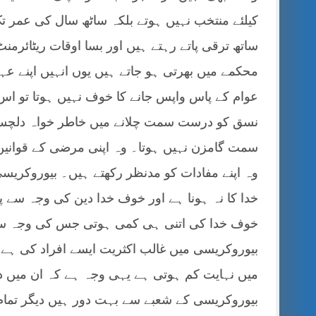
کیلئے منتخب نہیں ہوتے بلکہ ساٹھ سال کی عمر تک
ساتھ ترقی پاتے رہتے ہیں اور بسا اوقات ریٹائرمن
محکمے میں بھرتی ہو جاتے ہیں یوں انہیں اپنے عہد
عوام کے پاس واپس جانے کا خوف نہیں ہوتا تو اس 
نسق کو درست سمت چلانے میں خاطر خواہ دلچسپ
سمت گامزن نہیں ہوتا۔ وہ اپنی مرضی کے قوانین بن
وہ اپنے مفادات کو مدنظر رکھتے ہیں۔ بیوروکری
خدا کا نہ ہونا ہے اور خوف خدا دین کی وجہ سے پ
خوف خدا کی اتنی ہی کمی ہوتی جس کی وجہ سے
بیوروکریسی میں غالب اکثریت ایسے افراد کی ہے 
میں نہایت کم ہوتی ہے یہی وجہ ہے کہ ان میں د
بیوروکریسی کے شعبے سے بہت دور ہیں دیگر تما