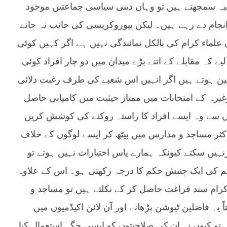
ہ سمجھتے ہیں تو وہاں دینی سیاسی جماعتیں موجود
انجام دے رہے ہیں۔ لیکن بیوروکریسی کی جانب نہ جانے
ماء کرام کی بالکل نمائندگی نہیں ہے اگر کہیں کوئی
یے کہ مقابلے کے اتنے بڑے میدان میں دو چار افراد کوئی
ہین ہوتے ہیں اگر انہیں اس شعبے کی طرف رغبت دلائی
غیرہ کے امتحانات میں ممتاز حیثیت میں کامیابی حاصل
 سے وہ ایسے افراد کا راستہ روکنے کی کوشش کریں
کثر مساجد و مدارس میں بیٹھ کر ایسے لوگوں کے خلاف
نہیں سکتے کیونکہ ہمارے پاس اختیارات نہیں ہوتے تو
لم کی ایک جنبش حکم کا درجہ رکھتی ہو۔ اس کے علاوہ
رام سند فراغت حاصل کر کے نکلتے ہیں تو مساجد و
 یہ فاضلین ٹیوشن پڑھانے اور آن لائن اکیڈمیوں میں
 تو کیوں نہ ان کی صلاحیتوں کو ایسی جگہ استعمال کیا