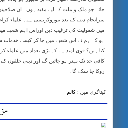
جائے جو ملک و ملت کے لیے مفید ہوں۔ ان صلاحی
سرانجام دینے کے بعد بیوروکریسی ہے۔ علماء کر
میں شمولیت کی ترغیب دیں اوراس اہم شعبے میں 
ہو کہ ہم نے اس شعبے میں جا کر کیسے خدمات سر
کیا ہیں؟ قوی امید ہے کہ بڑی تعداد میں علماء ک
کافی حد تک بہتر ہو جائیں گے اور دینی حلقوں کے
روکا جا سکے گا۔
کیٹاگری میں :
کالم
مزی