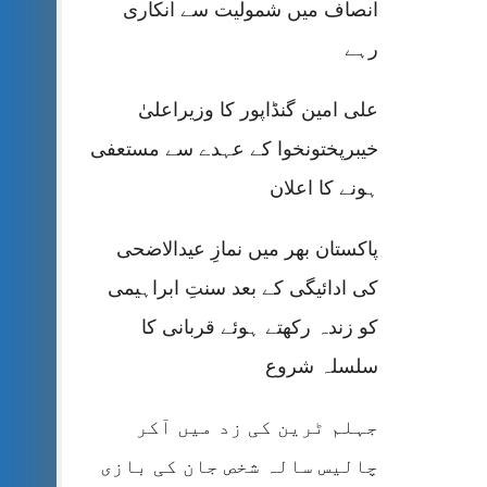
انصاف میں شمولیت سے انکاری
رہے
علی امین گنڈاپور کا وزیراعلیٰ
خیبرپختونخوا کے عہدے سے مستعفی
ہونے کا اعلان
پاکستان بھر میں نمازِ عیدالاضحی
کی ادائیگی کے بعد سنتِ ابراہیمی
کو زندہ رکھتے ہوئے قربانی کا
سلسلہ شروع
جہلم ٹرین کی زد میں آکر
چالیس سالہ شخص جان کی بازی