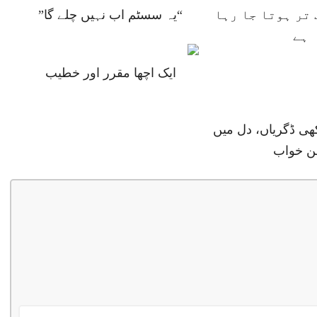
تر ہوتا جا رہا
“یہ سسٹم اب نہیں چلے گا”
ہے
ایک اچھا مقرر اور خطیب
ھی ڈگریاں، دل میں
ن خواب