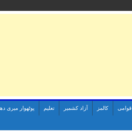
اقوامی
کالمز
آزاد کشمیر
تعلیم
پوٹھوار میری دھ