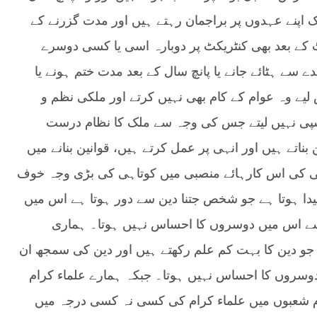
 اپنے عہدوں پر براجمان رہتے ہیں اور مدت گزرنے کے
ٹ کے بعد بھی کنٹریکٹ پر دوبارہ اسی یا کسی دوسرے
ے سے ہٹائے جانے یا پانچ سال کے بعد مدت ختم ہونے یا
لیے وہ عوام کے کام بھی نہیں کرتے اور ملکی نظم و
ی نہیں لیتے جس کی وجہ سے ملک کا نظام درست
اتے ہیں اور انہی پر عمل کرتے ہیں، قوانین بنانے میں
سی کی اس کارہائے منصبی میں کوتاہی کی بڑی وجہ خوف
یدا ہوتا ہے جو شخص جتنا دین سے دور ہوتا ہے اس میں
 اس میں دوسروں کا احساس نہیں ہوتا۔ ہماری
جو دین کا بہت کم علم رکھتے ہیں اور دین کی سمجھ ان
وسروں کا احساس نہیں ہوتا۔ جبکہ ہمارے علماء کرام
م شعبوں میں علماء کرام کی کسی نہ کسی درجہ میں