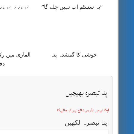
غریب، غریب 
“یہ سسٹم اب نہیں چلے گا”
خوشی کا گمشدہ پتہ
الماری میں رک
دف
اپنا تبصرہ بھیجیں
آپکا ای میل ایڈریس شائع نہیں کیا جائے گا
اپنا تبصرہ لکھیں