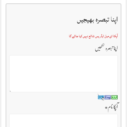
اپنا تبصرہ بھیجیں
آپکا ای میل ایڈریس شائع نہیں کیا جائے گا
اپنا تبصرہ لکھیں
آپکا نام
*