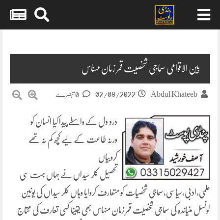
Skip
to
content
بین الاقوامی سماجی شخصیت قمر زمان مہناس
02/08/2022
Abdul Khateeb
0 تبصرے
درد دل کے واسطے پیدا کیا انسان کو
ورنہ طاعت کے لیے کچھ کم نہ تھے
کروبیاں
تحصیل کلر سیداں نے جہاں بہت سی
علمی،ادبی،سیاسی،سماجی شخصیات کو متعارف کروایا وہاں کلر سیداں کی یونین
کونسل منیاندہ کی سماجی شخصیت قمر زمان منہاس بھی یقینا کسی تعارف کی محتاج