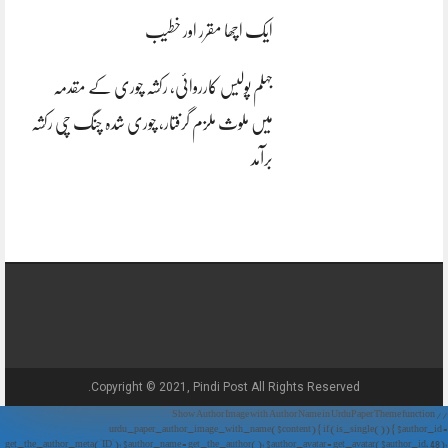
ایک اچھا مقرر اور خطیب
جہلم پولیس کارروائی، رکشہ چوری کے مقدمہ
میں ملوث ملزم گرفتار، چوری شدہ چنگ چی رکشہ
برآمد
Copyright © 2021, Pindi Post All Rights Reserved.
// Show Author Image with Author Name in UrduPaper Theme function
urdu_paper_author_image_with_name($content) { if (is_single()) { $author_id =
get_the_author_meta('ID'); $author_name = get_the_author(); $author_avatar = get_avatar($author_id, 48);