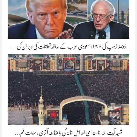
ڈونلڈ ٹرمپ کی UAE سعودی عر ب کے ساتھ تعلقات کی وجہ ان کی…
شہید آیت اللہ خامنہ ای اور اہل خانہ کی با ضابطہ آخری رسومات قم…