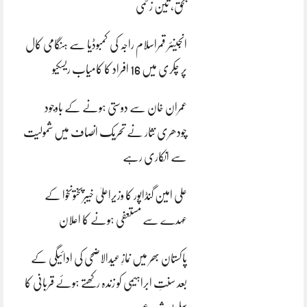
بحق، تین زخمی
انجینئر قمراسلام راجہ کی کمبوڈیا سے ہنگامی کال
پر چکری میں 16 افراد کا کامیاب ریسکیو
عمران خان سے دوستی ہونے کے باوجود
چودھری نثار نے تحریک انصاف میں شمولیت
سے انکاری رہے
علی امین گنڈاپور کا وزیراعلیٰ خیبرپختونخوا کے
عہدے سے مستعفی ہونے کا اعلان
پاکستان بھر میں نمازِ عیدالاضحی کی ادائیگی کے
بعد سنتِ ابراہیمی کو زندہ رکھتے ہوئے قربانی کا