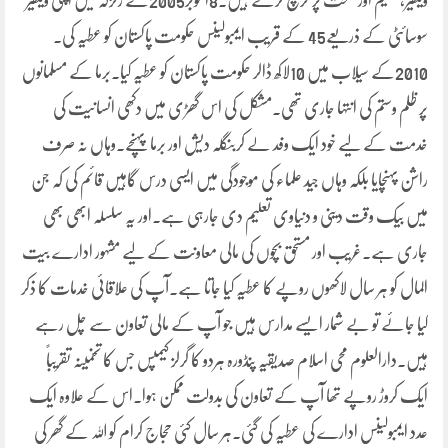
ویلفیر،تعلیم اور صحت پر خرچ کرتے ہیں۔8اکتوبر2005کے زلزلہ میں اپنی ویلفیر
سوسائٹی کے ذریعے45 کے قریب ایمبولینس حکومت پاکستان کو عطیہ کی۔
2010کے سیلاب میں 10لاکھ ڈالر حکومت پاکستان کو عطیہ کیا۔برما کے مسلمانوں
پر ظلم وستم کی انتہا جاری تھی۔مشکل کی اس گھڑی میں دکھی انسانیت کی
خدمت کے لیے خود ایک وفد لے کربنگلہ دیش اور برما پہنچے۔وہاں نہ صرف
راشن پہنچایا بلکہ وہاں جید علماء کی موجودگی میں ایسی درس گاہیں قائم کی کہ جن
میں بیک وقت دینی و دنیاوی تعلیم دی جارہی ہے۔اور یہ سلسلہ ابھی بھی
جاری ہے۔غریب اور مستحق بچوں کی مالی معاونت کے لیے مشہور ادارے بیت
المال کو ہر سال لاکھوں روپے کا عطیہ کیا جاتا ہے۔آپ کی علاقائی خدمات کا ذکر
کیا جائے تو بے شمار ایسے مدارس ہیں جو آپ کے مالی تعاون سے چل رہے
ہیں۔دارالعلوم محی اسلام صدیقیہ پنڈورہ ہردو کا گرلز کیمپس جس کا تخمینہ تقریباً
ایک کروڑ روپے تھا آپ کے تعاون کی بدولت ممکن ہوا۔اس کے علاوہ ایک
عدد ایمبولینس ادارے کی عطیہ کی گئی۔ہر سال کئی حجاج کرام کو اللہ کے گھر کی