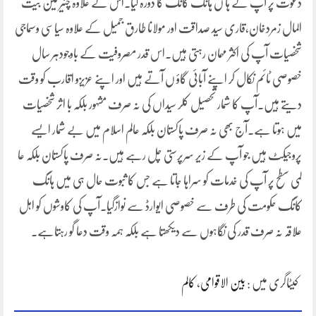
دعوت پر آپ کے ہا ں ہانگ کانگ کا دورہ کیا۔اس کے علاوہ چئیر مین بیت
المال زمردخان،قاری سید صداقت اور مولانا طارق جمیل کے علاوہ سیاسی وسماجی
شخصیات آپ کی اکثر مہمان رہتی ہیں۔اس قدر مصروفیت کے باوجودہر سال
خصوصی ٹائم نکال کر اپنے آبائی گاؤ ں آتے ہیں اور اپنے عزیزو اقارب کو وقت
دیتے ہیں۔آپ کا شمار تحصیل کلر سیداں کی نہ صرف مشہور بلکہ با اثر شخصیات
میں ہوتا ہے۔آج بھی نہ صرف پاکستان بلکہ عالم اسلام میں بے شمار ایسے
پروجیکٹ ہیں جو آپ کے زیر سرپرستی چل رہے ہیں۔نہ صرف پاکستان بلکہ عا
لمی سطح پر آپ کی خدمات کو سراہا جاتا ہے جس کا ثبوت حال ہی میں ہانگ
کانگ حکومت کی طرف سے خصوصی ایوارڈ سے نوازگیا۔آپ کی کاوشوں کو اہل
علاقہ نہ صرف قدر کی نگاہوں سے دیکھتا ہے بلکہ ہمہ وقت دعا گو رہتاہے۔
کیٹاگری میں :
بین الاقوامی
،
کالم