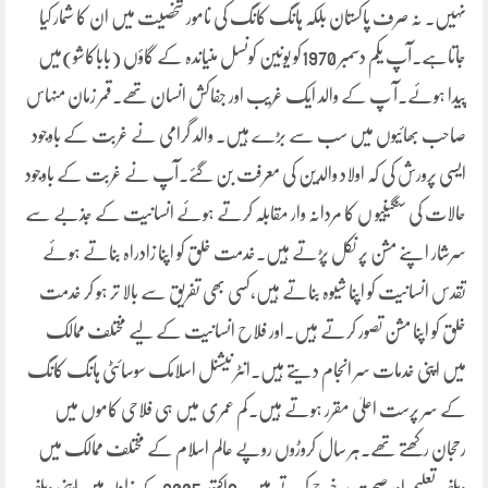
نہیں۔ نہ صرف پاکستان بلکہ ہانگ کانگ کی نامور شخصیت میں ان کا شمار کیا
جاتاہے۔آپ یکم دسمبر 1970کو یونین کونسل منیاندہ کے گاؤں (باباکاشو)میں
پیدا ہوئے۔آ پ کے والد ایک غریب اور جفاکش انسان تھے۔قمر زمان منہاس
صاحب بھائیوں میں سب سے بڑے ہیں۔ والد گرامی نے غربت کے باوجود
ایسی پرورش کی کہ اولاد والدین کی معرفت بن گئے۔آپ نے غربت کے باوجود
حالات کی سنگینیو ں کا مردانہ وار مقابلہ کرتے ہوئے انسانیت کے جذبے سے
سرشار اپنے مشن پر نکل پڑتے ہیں۔خدمت خلق کو اپنا زادراہ بناتے ہوئے
تقدس انسانیت کو اپنا شیوہ بناتے ہیں،کسی بھی تفریق سے بالا تر ہو کر خدمت
خلق کو اپنا مشن تصور کرتے ہیں۔اور فلاح انسانیت کے لیے مختلف ممالک
میں اپنی خدمات سر انجام دیتے ہیں۔انٹر نیشنل اسلامک سوسائٹی ہانگ کانگ
کے سر پرست اعلیٰ مقرر ہوتے ہیں۔کم عمری میں ہی فلاحی کاموں میں
رحجان رکھتے تھے۔ہر سال کروڑوں روپے عالم اسلام کے مختلف ممالک میں