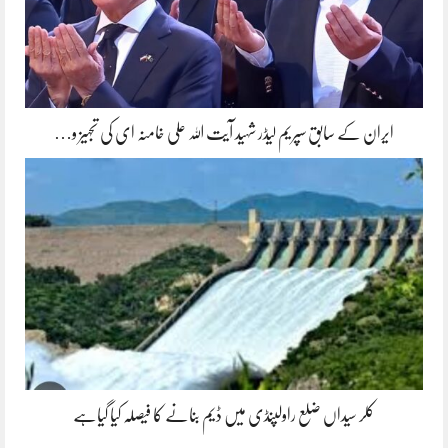
ایران کے سابق سپریم لیڈر شہید آیت اللہ علی خامنہ ای کی تجہیز و…
کلر سیداں ضلع راولپنڈی میں ڈیم بنانے کا فیصلہ کیا گیاہے