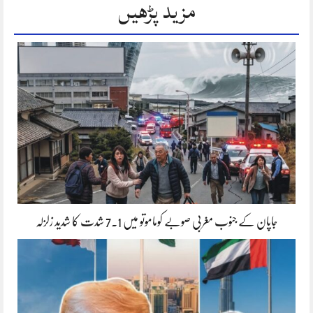
مزید پڑھیں
جاپان کے جنوب مغربی صوبے کوماموتو میں 7.1 شدت کا شدید زلزلہ