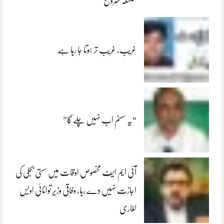
سلسلہ شروع
غریب، غریب تر ہوتا جا رہا ہے
“یہ سسٹم اب نہیں چلے گا”
آئی ایم ایف مخصوص اوقات میں سستی بجلی کی
اجازت نہیں دے رہا، وفاقی وزیر توانائی اویس
لغاری