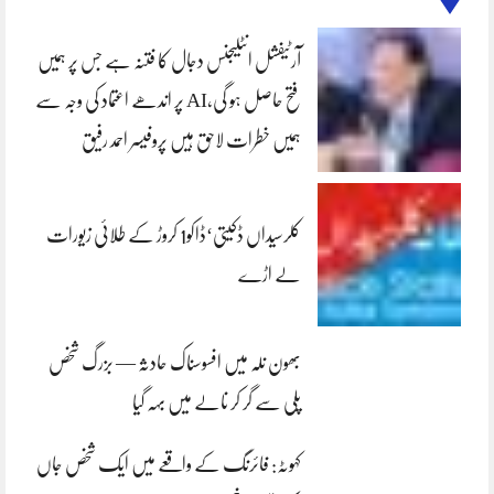
آرٹیفشل انٹلیجنس دجال کا فتنہ ہے جس پر ہمیں
فتح حاصل ہو گی،AI پر اندھے اعتماد کی وجہ سے
ہمیں خطرات لاحق ہیں پروفیسر احمد رفیق
کلرسیداں ڈکیتی‘ڈاکو1 کروڑ کے طلائی زیورات
لے اڑے
بھون نلہ میں افسوسناک حادثہ — بزرگ شخص
پلی سے گر کر نالے میں بہہ گیا
کہوٹہ: فائرنگ کے واقعے میں ایک شخص جاں