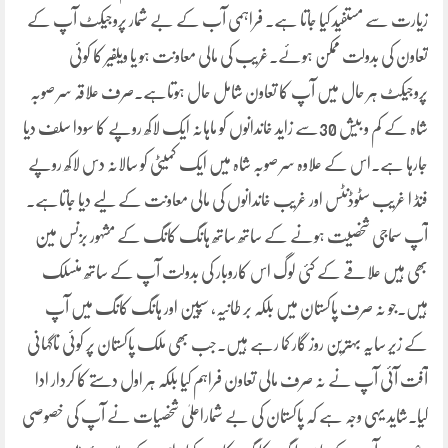
زیارت سے مستفید کیا جاتا ہے۔ فراہمی آب کے بے شمار پروجیکٹ آپ کے
تعاون کی بدولت ممکن ہوئے۔غریب کی مالی معاونت ہو یا ویلفیر کا کوئی
پروجیکٹ ہر حال میں آپ کا تعاون شامل حال ہوتاہے۔صرف علاقہ سر صوبہ
شاہ کے کم و بیش 30سے زاید خاندانوں کو ماہانہ ایک لاکھ روپے کا سودا سلف دیا
جارہا ہے۔اس کے علاوہ سر صوبہ شاہ میں ایک کمیٹی کو سالانہ دس لاکھ روپے
فنڈ ا غریب سٹوڈنٹس اور غریب خاندانوں کی مالی معاونت کے لیے دیا جاتاہے۔
آپ سماجی شخصیت ہونے کے ساتھ ساتھ ہانگ کانگ کے مشہور بزنس مین
بھی ہیں علاقے کے کئی لوگ اس کاروبار کی بدولت آپ کے ساتھ منسلک
ہیں۔جو نہ صرف پاکستان میں بلکہ بر طانیہ، سپین اور ہانگ کانگ میں آپ
کے زیر سایہ بہترین روز گار کما رہے ہیں۔جب بھی ملک پاکستان پر کوئی ناگہانی
آفت آئی آپ نے نہ صرف مالی تعاون فراہم کیا بلکہ ہر اول دستے کا کردار ادا
کیا۔شاید یہی وجہ ہے کہ پاکستان کی بے شماراعلیٰ شخصیات نے آپ کی خصوصی