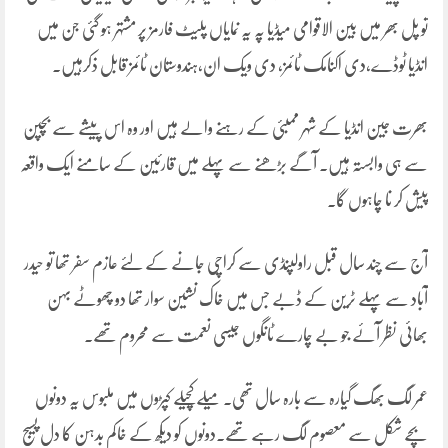
تو پل بھر میں بین الاقوامی میڈیا پہ یہ نمایاں پلیٹ فارمز پر مشتہر ہو گئی جن میں
انڈیا ٹوڈے،دی اکنامک ٹائمز، دی ویک ان،ہندوستان ٹائمز قابل ذکرہیں۔
بھرت جین انڈیا کے شہر ممبئی کے رہنے والے ہیں اور وہ اس پیشے سے بچپن
سے ہی وابستہ ہیں۔ آگے بڑھنے سے پہلے میں قارئین کے سامنے ایک واقعہ
پیش کر نا چاہوں گا۔
آج سے چند سال قبل راولپنڈی سے کراچی جانے کے لئے عازم سفر تھا تو حیدر
آباد سے پہلے ٹرین کے ڈبے جس میں خاک نشین سوار تھا دو چھوٹے بہن
بھائی نظر آئے جو بے چارے ٹانگوں جیسی نعمت سے محروم تھے۔
عمر لگ بھگ گیارہ سے بارہ سال تھی۔ میلے کچیلے کپڑوں میں ملبوس یہ دونوں
بچے شکل سے معصوم لگ رہے تھے۔دونوں کو دیکھ کے خاکم بدہن کا دل پسیج