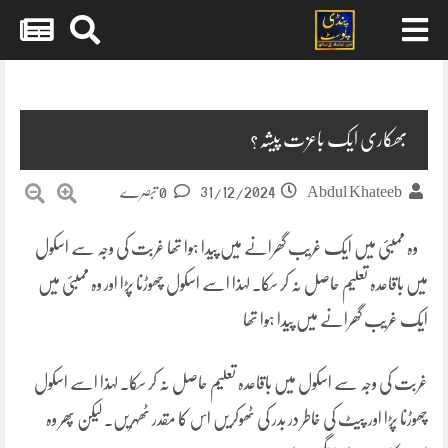
Skip
to
content
بھکاری ایک باعزت پیشہ?
31/12/2024
Abdul Khateeb
0 تبصرے
وہ ممبئی میں ایک غریب گھرانے میں پیدا ہوا تھا غربت کی وجہ سے اسکول
میں باقاعدہ تعلیم حاصل نہ کر سکا۔ لہذا اسے اسکول چھوڑنا پڑا اور وہ ممبئی میں
ایک غریب گھرانے میں پیدا ہوا تھا
غربت کی وجہ سے اسکول میں باقاعدہ تعلیم حاصل نہ کر سکا۔ لہذا اسے اسکول
چھوڑنا پڑا اور پیٹ کی خاطر در بدر کی ٹھوکریں اس کا مقدر ٹھہریں۔ لیکن پھر وہ