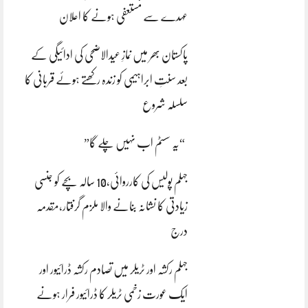
عہدے سے مستعفی ہونے کا اعلان
پاکستان بھر میں نمازِ عیدالاضحی کی ادائیگی کے
بعد سنتِ ابراہیمی کو زندہ رکھتے ہوئے قربانی کا
سلسلہ شروع
“یہ سسٹم اب نہیں چلے گا”
جہلم پولیس کی کارروائی،10 سالہ بچے کو جنسی
زیادتی کا نشانہ بنانے والا ملزم گرفتار،مقدمہ
درج
جہلم رکشہ اور ٹریلر میں تصادم رکشہ ڈرائیور اور
ایک عورت زخمی ٹریلر کا ڈرائیور فرار ہونے