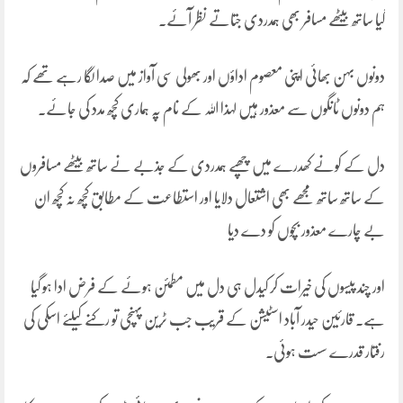
گیا ساتھ بیٹھے مسافر بھی ہمدردی جتاتے نظر آئے۔
دونوں بہن بھائی اپنی معصوم اداؤں اور بھولی سی آواز میں صدا لگا رہے تھے کہ
ہم دونوں ٹانگوں سے معذور ہیں لہذا اللہ کے نام پہ ہماری کچھ مدد کی جائے۔
دل کے کونے کھدرے میں چھپے ہمدردی کے جذبے نے ساتھ بیٹھے مسافروں
کے ساتھ ساتھ مجھے بھی اشتعال دلایا اور استطاعت کے مطابق کچھ نہ کچھ ان
بے چارے معذور بچوں کو دے دیا
اور چند پیسوں کی خیرات کر کیدل ہی دل میں مطمئن ہوئے کے فرض ادا ہو گیا
ہے۔ قارئین حیدر آباد اسٹیشن کے قریب جب ٹرین پہنچی تو رکنے کیلئے اسکی کی
رفتار قدرے سست ہوئی۔