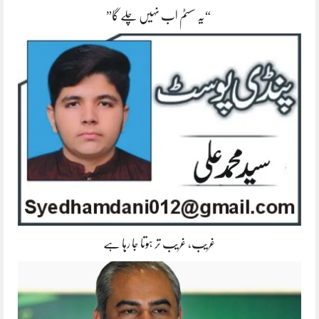
“یہ سسٹم اب نہیں چلے گا”
غریب، غریب تر ہوتا جا رہا ہے