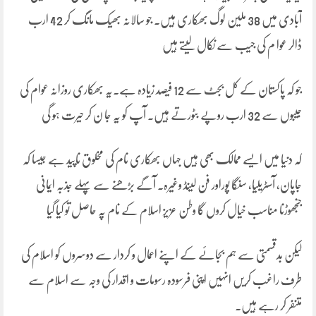
آبادی میں 38 ملین لوگ بھکاری ہیں۔ جو سالانہ بھیک مانگ کر 42 ارب
ڈالر عوا م کی جیب سے نکال لیتے ہیں
جو کہ پاکستان کے کل بجٹ سے 12 فیصد زیادہ ہے۔یہ بھکاری روزانہ عوام کی
جیبوں سے 32 ارب روپے بٹورتے ہیں۔ آپ کو یہ جا ن کر حیرت ہو گی
کہ دنیا میں ایسے ممالک بھی ہیں جہاں بھکاری نام کی مخلوق ناپید ہے جیسا کہ
جاپان، آسٹریلیا، سنگا پوراور فن لینڈ وغیرہ۔ آگے بڑھنے سے پہلے جذبہ ایمانی
جنجھوڑنا مناسب خیال کروں گا وطن عزیز اسلام کے نام پہ حاصل تو کیا گیا
لیکن بدقسمتی سے ہم بجائے کے اپنے اعمال و کردار سے دوسروں کو اسلام کی
طرف راغب کریں انہیں اپنی فرسودہ رسومات و اقدار کی وجہ سے اسلام سے
متنفر کر رہے ہیں۔