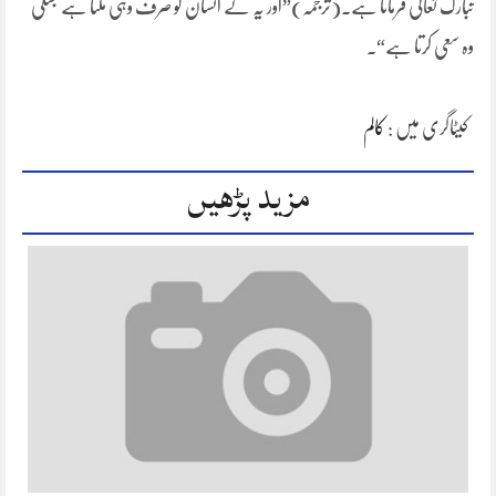
تبارک تعالیٰ فرماتا ہے۔(ترجمہ)”اور یہ کے انسان کو صرف وہی ملتا ہے جسکی
وہ سعی کرتا ہے“۔
کیٹاگری میں :
کالم
مزید پڑھیں