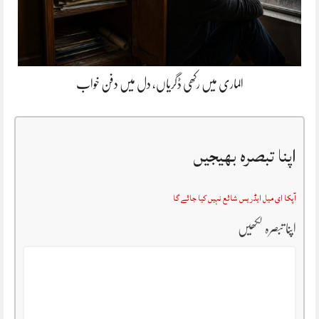
الماری میں رکھی ڈگریاں، دل میں دفن خواب
اپنا تبصرہ بھیجیں
آپکا ای میل ایڈریس شائع نہیں کیا جائے گا
اپنا تبصرہ لکھیں