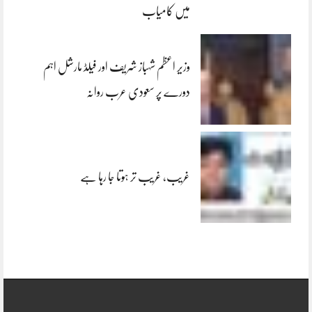
میں کامیاب
وزیر اعظم شہباز شریف اور فیلڈ مارشل اہم
دورے پر سعودی عرب روانہ
غریب، غریب تر ہوتا جا رہا ہے