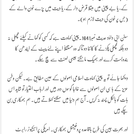
کے، یا بے چینی میں مبتلا قرض دار کے، یا دیت میں پڑے خون والے کے
(جس پر خون کی دیت لازم ہو)۔
سنن ابی داؤد حدیث نمبر1641۔چینی کہاوت ہے کہ کسی کو کھانے کیلئے مچھلی نہ
دو بلکہ مچھلی پکڑنے کا کانٹا دو تا کہ وہ مستقلاً اپنے لئے پیٹ کے ایندھن کا
بندوبست کرے اور بھیک مانگنے جیسی لعنت سے بچ سکے۔
دیکھا جائے تو یہ چینی کہاوت اسلامی اصولوں کے عین مطابق ہے۔ لیکن وطن
عزیز کے باسی ان اصولوں سے غالباً کوسوں دور ہیں اور ارباب اختیار تو شاید اس
بات کو بالکل پسند نہ کریں۔ آج ہم دنیا میں منگتے کہلاتے ہیں۔ ہم بھکاری بن
چکے ہیں
اور بھرت جین کی طرح باقاعدہ پروفیشنل بھکاری۔ امریکی پراسیکیوٹر رابرٹ