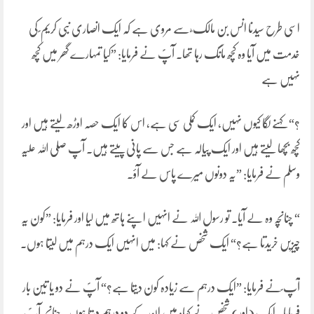
اسی طرح سیدنا انس بن مالک ؓ سے مروی ہے کہ ایک انصاری نبی کریم ؐ کی
خدمت میں آیا وہ کچھ مانگ رہا تھا۔ آپؐ نے فرمایا: ”کیا تمہارے گھر میں کچھ
نہیں ہے
؟“ کہنے لگا کیوں نہیں، ایک کملی سی ہے، اس کا ایک حصہ اوڑھ لیتے ہیں اور
کچھ بچھا لیتے ہیں اور ایک پیالہ ہے جس سے پانی پیتے ہیں۔ آپ صلی اللہ علیہ
وسلم نے فرمایا: ”یہ دونوں میرے پاس لے آؤ۔
“ چنانچہ وہ لے آیا۔ تو رسول اللہ نے انہیں اپنے ہاتھ میں لیا اور فرمایا: ”کون یہ
چیزیں خریدتا ہے؟“ ایک شخص نے کہا: میں انہیں ایک درہم میں لیتا ہوں۔
آپ ؐنے فرمایا: ”ایک درہم سے زیادہ کون دیتا ہے؟“ آپؐ نے دو یا تین بار
فرمایا۔ ایک (اور) شخص نے کہا: میں ان کے دو درہم دیتا ہوں۔ چنانچہ آپؐ