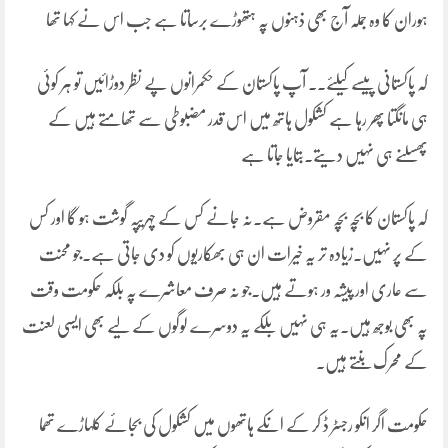
ہوران کا وہ جملہ آج بھی ذہنوں پہ ہتھوڑے برساتا ہے جب اس نے کہا تھا
کہ پاکستانی پیسے کیلئے۔۔ آپ پاکستان کے حکمرانوں پے نظر دوڑائیں تو ہر کوئی
ہی مانگتا پھر رہا ہے کشکول ہاتھ میں اس قدر مضبوطی سے تھامتے ہیں کے
پھسلنے ہی نہیں دیتے۔بتایا جاتا ہے
کہ پاکستان کا بچہ بچہ مقروض ہے۔نہ جانے کس کے چہریپہ گوشت ہو گا اور کس
کے پر نہیں۔زیادہ تر یہ خیرات ان ہی بھکاریوں کو دی جاتی ہے۔جو محنت
سے عاری اور پیشہ ور ہوتے ہیں۔جو نہ صرف معاشرے پہ بلکہ حکومت وقت
پہ بھی بوجھ ہیں۔یہ ہی نہیں بلکے یہ دوسرے لوگوں کے لیے بھی ایسی لعنت
کے محرک بنتے ہیں۔
حکومت اگر انکو رجسٹر ڈ کر کے انکے ہاتھوں میں کشکول کی بجائے کلہاڑے تھما