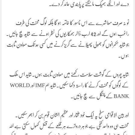
دے اور انکے بھیک مانگنے پر پابندی عائد کر دے۔
تو نہ صرف معاشرے سے اس ناسور کا خاتمہ ہو گا بلکہ لوگ محنت کی طرف
راغب ہوں گے اور 42 ارب ڈالر بھکاریوں کی نظر ہونے سے شاید بچ جائیں۔
جو شاید حکمرانوں کو جھولی پھیلانے سے گریز کرنے میں کسی حد تک معاون ثابت
ہو ں۔
شاید چہروں کے گوشت سلامت رکھنے میں معاون ثابت ہوں۔شاید اس ملک
کے لوگوں کو محنت کرنے کا راستہ دکھا سکیں۔شاید ہمIMF اور WORLD
BANK کے چنگل سے بچ جائیں۔
اور بین الاقوامی سطح پہ ایک خود مختار اور عظیم الشان قوم بن کر ابھر سکیں۔
محنت ہی وہ واحد کنجی ہے جو ہر دروازے ہر قلعے کے قفل کھول سکتی ہے اللہ