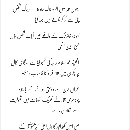
بھون نلہ میں افسوسناک حادثہ — بزرگ شخص
پلی سے گر کر نالے میں بہہ گیا
کہوٹہ: فائرنگ کے واقعے میں ایک شخص جاں
بحق، تین زخمی
انجینئر قمراسلام راجہ کی کمبوڈیا سے ہنگامی کال
پر چکری میں 16 افراد کا کامیاب ریسکیو
عمران خان سے دوستی ہونے کے باوجود
چودھری نثار نے تحریک انصاف میں شمولیت
سے انکاری رہے
علی امین گنڈاپور کا وزیراعلیٰ خیبرپختونخوا کے