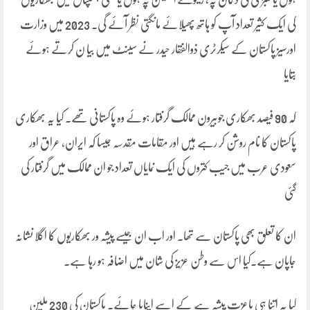
کی ایک کثیر تعداد آپ کو ہاتھ پھیلائے مانگتی نظر آئے گی۔ 2023 میں وزارت
اورسیز پاکستان کے سیکرٹری ذوالفقار حیدر نے سینٹ میں بیا ن کرتے ہوئے
بتایا
کہ 90 فیصد بھکاری جوبیرون ممالک گرفتار ہوئے وہ پاکستانی تھے۔ کیا یہ بھکاری
پاکستان کا نام روشن کر رہے ہیں اور مقامات مقدسہ جیسا کہ ایران، عراق اور
سعودی عرب میں جیب کتروں کی ایک نمایاں تعداد جو ان ممالک میں گرفتار کی
گئی
ان کا تعلق بھی پاکستان سے تھا۔ اور اب ان جیسے پیشہ ور بھکاریوں کا اگلا نشانہ
جاپان ہے۔کیا اس سے وطن عزیز کی شان میں اضافہ ہو رہا ہے۔
کیا یہ اتنا ہی باعزت پیشہ ہے کے اسے اپنایا جائے۔ پاکستان کی 230 ملین