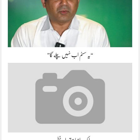
“یہ سسٹم اب نہیں چلے گا”