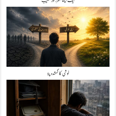
ایک اچھا مقرر اور خطیب
خوشی کا گمشدہ پتہ