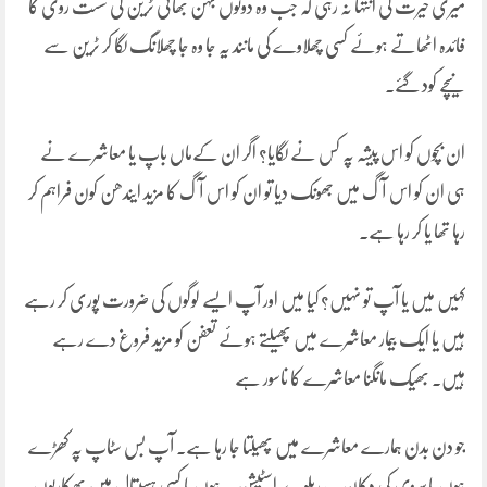
میری حیرت کی انتہا نہ رہی کہ جب وہ دونوں بہن بھائی ٹرین کی سست روی کا
فائدہ اٹھاتے ہوئے کسی چھلاوے کی مانند یہ جا وہ جا چھلانگ لگا کر ٹرین سے
نیچے کود گئے۔
ان بچوں کو اس پیشہ پہ کس نے لگایا؟ اگر ان کےماں باپ یا معاشرے نے
ہی ان کو اس آگ میں جھونک دیا تو ان کو اس آگ کا مزید ایندھن کون فراہم کر
رہا تھا یا کر رہا ہے۔
کہیں میں یا آپ تو نہیں؟ کیا میں اور آپ ایسے لوگوں کی ضرورت پوری کر رہے
ہیں یا ایک بیمار معاشرے میں پھیلتے ہوئے تعفن کو مزید فروغ دے رہے
ہیں۔ بھیک مانگنا معاشرے کا ناسور ہے
جو دن بدن ہمارے معاشرے میں پھیلتا جا رہا ہے۔ آپ بس سٹاپ پہ کھڑے
ہوں یا سبزی کی دکان پہ، ریلوے اسٹیشن پہ ہوں یا کسی ہسپتال میں بھکاریوں