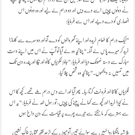
نے دونوں چیزیں اسے دے دیں اور دو درہم لے لیے اور وہ دونوں اس
انصاری کو دے دیے اور اس سے فرمایا:
”ایک درہم کا طعام خریدو اور اپنے گھر والوں کو دے آؤ اور دوسرے سے کلہاڑا
خرید کر میرے پاس لے آؤ۔“ چنانچہ وہ لے آیا تو آپؐ نے اس میں اپنے دست
مبارک سے دستہ ٹھونک دیا اور فرمایا: ”جاؤ! لکڑیاں کاٹو اور بیچو اور پندرہ دن تک
میں تمہیں نہ دیکھوں۔“ چنانچہ وہ شخص چلا گیا،
لکڑیاں کاٹتا اور فروخت کرتا رہا۔ پھر آیا اور اسے دس درہم ملے تھے۔ کچھ کا اس
نے کپڑا خریدا اور کچھ سے کھانے پینے کی چیزیں، تو رسول اللہ نے فرمایا: ”یہ اس
سے بہتر ہے کہ مانگنے سے تیرے چہرے پر قیامت کے دن داغ ہوں
بلاشبہ مانگنا روا نہیں ہے سوائے تین آدمیوں کے ازحد فقیر محتاج خاک نشین