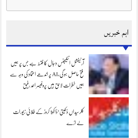
اہم خبریں
آرٹیفشل انٹلیجنس دجال کا فتنہ ہے جس پر ہمیں
فتح حاصل ہو گی،AI پر اندھے اعتماد کی وجہ سے
ہمیں خطرات لاحق ہیں پروفیسر احمد رفیق
کلرسیداں ڈکیتی‘ڈاکو1 کروڑ کے طلائی زیورات
لے اڑے