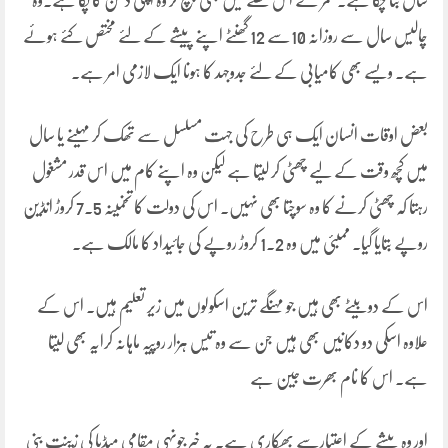
سال بتا چکا ہے۔ عمر کے اس حصے میں بھی پہنچ کر وہ اپنی دھن کا پکا ہے۔وہ
چالیس سال سے روزانہ 10سے 12 گھنٹے اپنے پیشے کے لئے مختص کئے ہوئے
ہے۔ ویسے بھی کامیابی کے لئے جدوجہد کا ہونا ایک لازمی امر ہے۔
بعض اوقات انسان ایک ہی طرح کی جہت مسلسل سے تھک کر مہینے یا سال
میں کچھ وقت کے لیے چھٹی کر لیتا ہے لیکن وہ اپنے کام میں اس قدر مشغول
رہتا کہ چھٹی کرنے کا وہ سوچتا بھی نہیں۔ اس کی دولت کا تخمینہ 7.5 کروڑ انڈین
روپے بتایا گیا۔ ممبئی میں وہ 1.2 کروڑ روپے کی جائیداد کا مالک ہے۔
اس کے دو بیٹے بھی ہیں جو مہنگے ترین اسکولوں میں زیر تعلیم ہیں۔ اس کے
علاوہ اسکی دو دکانیں بھی ہیں جن سے وہ تیس ہزار روپیہ ماہانہ کرایہ بھی لیتا
ہے۔ اس کا نام بھرت جین ہے
اور وہ پیشے کے اعتبارسے بھکاری ہے۔ یہ خبر جونہی مقامی میڈیا کی زینت بنی