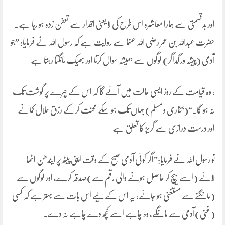
اور بدقسمتی سے ہمارا معاشرہ اس طرح کی لایعنی اقدار سے تعفن زدہ ہو رہا ہے۔
حضرت عبداللہ بن عمر رضی اللہ عنہما سے روایت ہے کہ رسول اللہ نے فرمایا: ”جو
آدمی (پیشہ ور گداگر) لوگوں سے ہمیشہ سوال کرتا اور بھیک مانگتا رہتا ہے
، وہ قیامت کے روز ایسی حالت میں آئے گا کہ اس کے چہرے پر گوشت تک
نہ ہو گا۔“(بخاری و مسلم) جہاں تک ہو سکے محنت کرکے رزق حلال کمانے
اور درست درازی سے گریز کا تعلق ہے
تو رسول اللہ نے فرمایا:”اگر کوئی آدمی صبح کے وقت اپنی پیٹھ پر ایندھن اٹھا
لائے (اسے بیچ کر حاصل ہونے والی رقم سے)صدقہ کرے، اور لوگوں سے
(مانگنے سے مستغنی ہو جائے، یہ اس کے لیے اس بات سے بہتر ہے کہ کسی
(غنی)آدمی سے مانگے، وہ چاہے اسے کچھ دے چاہے نہ دے۔