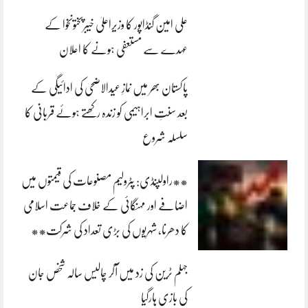
علی امین گنڈاپور کا وزیراعلیٰ خیبرپختونخوا کے
عہدے سے مستعفی ہونے کا اعلان
پاکستان بھر میں نمازِ عیدالاضحی کی ادائیگی کے
بعد سنتِ ابراہیمی کو زندہ رکھتے ہوئے قربانی کا
سلسلہ شروع
**راولپنڈی: پٹرولیم مصنوعات کی قیمتوں میں
اضافے اور مہنگائی کے خلاف جماعت اسلامی
کا دھرنا، شہریوں کی بڑی تعداد کی شرکت**
جہلم ٹرین کی زد میں آکر چالیس سالہ شخص جان
کی بازی ہارگیا