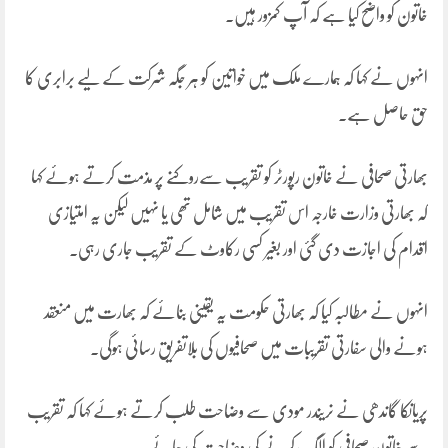
خاتون کو واضح کیا ہے کہ آپ کمزور ہیں۔
انہوں نے کہا کہ ہمارے ملک میں خواتین کو ہر جگہ شرکت کے لیے برابری کا
حق حاصل ہے۔
بھارتی صحافی نے خاتون رپورٹر کو تقریب سےروکنے پر مذمت کرتے ہوئے کہا
کہ بھارتی وزارت خارجہ اس تقریب میں شامل تھی یا نہیں لیکن یہ امتیازی
اقدام کی اجازت دی گئی اور بغیر کسی رکاوٹ کے تقریب جاری رہی۔
انہوں نے مطالبہ کیا کہ بھارتی حکومت یہ یقینی بنائے کہ بھارت میں منعقد
ہونے والی سفارتی تقریبات میں صحافیوں کی بلاتفریق رسائی ہوگی۔
پریانکا گاندھی نے نریندر مودی سے وضاحت طلب کرتے ہوئے کہا کہ تقریب
سے خاتون صحافی کو الگ کرنے کی وضاحت کی جائے۔