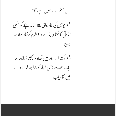
“یہ سسٹم اب نہیں چلے گا”
جہلم پولیس کی کارروائی،10 سالہ بچے کو جنسی
زیادتی کا نشانہ بنانے والا ملزم گرفتار،مقدمہ
درج
جہلم رکشہ اور ٹریلر میں تصادم رکشہ ڈرائیور اور
ایک عورت زخمی ٹریلر کا ڈرائیور فرار ہونے
میں کامیاب