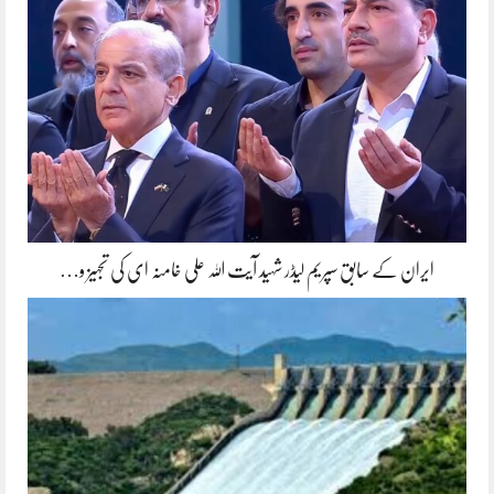
ایران کے سابق سپریم لیڈر شہید آیت اللہ علی خامنہ ای کی تجہیز و…