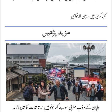
کیٹاگری میں :
بین الاقوامی
مزید پڑھیں
جاپان کے جنوب مغربی صوبے کوماموتو میں 7.1 شدت کا شدید زلزلہ