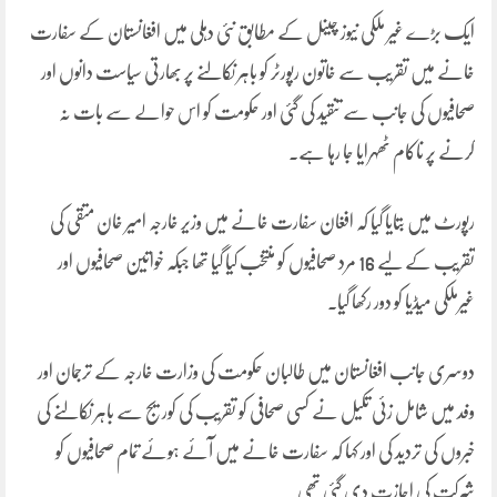
ایک بڑے غیر ملکی نیوز چینل کے مطابق نئی دہلی میں افغانستان کے سفارت
خانے میں تقریب سے خاتون رپورٹر کو باہر نکالنے پر بھارتی سیاست دانوں اور
صحافیوں کی جانب سے تنقید کی گئی اور حکومت کو اس حوالے سے بات نہ
کرنے پر ناکام ٹھہرایا جا رہا ہے۔
رپورٹ میں بتایا گیا کہ افغان سفارت خانے میں وزیر خارجہ امیر خان متقی کی
تقریب کے لیے 16 مرد صحافیوں کو منتخب کیا گیا تھا جبکہ خواتین صحافیوں اور
غیرملکی میڈیا کو دور رکھا گیا۔
دوسری جانب افغانستان میں طالبان حکومت کی وزارت خارجہ کے ترجمان اور
وفد میں شامل زئی تکیل نے کسی صحافی کو تقریب کی کوریج سے باہر نکالنے کی
خبروں کی تردید کی اور کہا کہ سفارت خانے میں آئے ہوئے تمام صحافیوں کو
شرکت کی اجازت دی گئی تھی۔