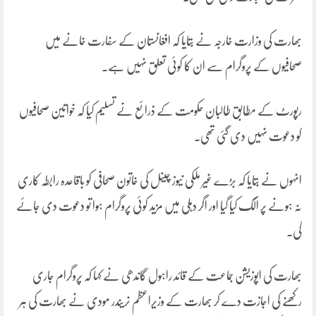
بھارت کی وزارت خارجہ نے بتایا کہ افغانستان کے سفارت خانے میں
صحافیوں کے پروگرام سے ان کا کوئی تعلق نہیں ہے۔
رپورٹ کے مطابق طالبان حکومت کے ذرائع نے تسلیم کیا کہ خواتین صحافیوں
کو دعوت نہیں دی گئی تھی۔
انہوں نے بتایا کہ بڑے غیر ملکی نیوز چینل کی خاتون صحافی کو باقاعدہ رابطہ کاری
نہ ہونے پر الگ کیا گیا اور اگر دہلی میں مزید کوئی پروگرام ہوا تو دعوت دی جائے
گی۔
بھارت کی اپوزیشن جماعت کے قائد راہول گاندھی نے کہا کہ پروگرام جاری
رکھنے کی اجازت دے کر بھارت کے وزیراعظم نریندر مودی نے بھارت کی ہر