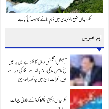
کلر سیداں ضلع راولپنڈی میں ڈیم بنانے کا فیصلہ کیا گیاہے
اہم خبریں
آرٹیفشل انٹلیجنس دجال کا فتنہ ہے جس پر ہمیں
فتح حاصل ہو گی،AI پر اندھے اعتماد کی وجہ سے
ہمیں خطرات لاحق ہیں پروفیسر احمد رفیق
کلرسیداں ڈکیتی‘ڈاکو1 کروڑ کے طلائی زیورات