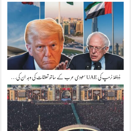
ڈونلڈ ٹرمپ کی UAE سعودی عر ب کے ساتھ تعلقات کی وجہ ان کی…