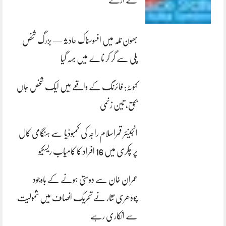
لے اڑے
بھون نلہ میں افسوسناک حادثہ — بزرگ شخص
پلی سے گر کر نالے میں بہہ گیا
کہوٹہ: فائرنگ کے واقعے میں ایک شخص جاں
بحق، تین زخمی
انجینئر قمراسلام راجہ کی کمبوڈیا سے ہنگامی کال
پر چکری میں 16 افراد کا کامیاب ریسکیو
عمران خان سے دوستی ہونے کے باوجود
چودھری نثار نے تحریک انصاف میں شمولیت
سے انکاری رہے