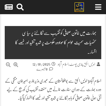
Skip
to
content
بھارت میں خاتون صحافی کو تقریب سے نکالنے پر سیاسی
سخصیات سمیت عوام کا موجودہ حکومت پر شدید تنقید اور غصے کا
اظہار۔
12/10/2025
اویس الحق پنڈی پوسٹ،اسلام آباد
0 تبصرے
اسلام آباد(اویس الحق سے)افغانستان کے عبوری وزیرخارجہ امیرخان متقی کے
دورہ بھارت کے دوران سفارت خانے میں منعقدہ تقریب کی کوریج کے لیے
آئی ہوئی خاتون صحافی کو باہر نکالنے پر شدید تنقید اور غصے کا اظہار کیا گیا۔