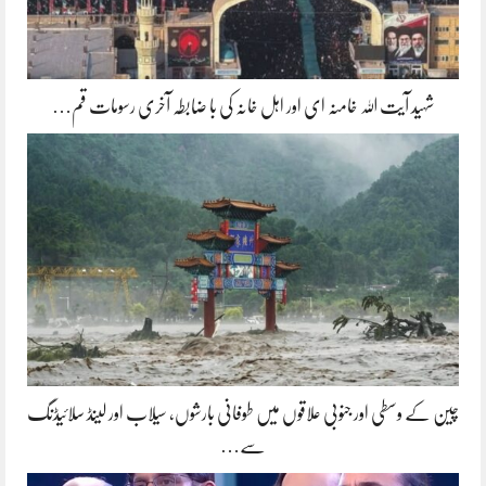
شہید آیت اللہ خامنہ ای اور اہل خانہ کی با ضابطہ آخری رسومات قم…
چین کے وسطی اور جنوبی علاقوں میں طوفانی بارشوں، سیلاب اور لینڈ سلائیڈنگ
سے…