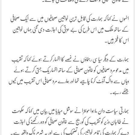
انہوں نے کہا کہ بھارت کی قابل ترین خواتین صحافیوں میں سے ایک صحافی
کے ساتھ ملک میں اس طرح کی بے عزتی کی اجازت دی گئی جہاں خواتین
اس کا فخر ہیں۔
بھارت کے دیگر سیاسی رہنماؤں نے غصے کا اظہار کرتے ہوئے کہا کہ تقریب
میں مدعو مرد صحافیوں کو خاتون صحافی کے ساتھ اظہار یک جہتی کرتے ہوئے
وہاں سے واک آؤٹ کرنا چاہیے تھا اور ہمارے مرد صحافی اس تقریب میں کیوں
بیٹھے رہے۔
بھارتی سیاست دان ماہوا موئترا نے سوشل میڈیا میں بیان میں کہا کہ حکومت
نے طالبان وزیر کو تقریب کی کوریج سے خاتون صحافی کو دور رکھنے کی اجازت
دے کر بھارت کی تمام خواتین کی تضحیک کی ہے اور یہ شرم ناک واقعہ ہے۔