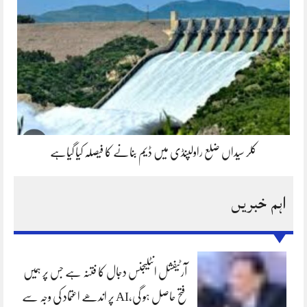
کلر سیداں ضلع راولپنڈی میں ڈیم بنانے کا فیصلہ کیا گیاہے
اہم خبریں
آرٹیفشل انٹلیجنس دجال کا فتنہ ہے جس پر ہمیں
فتح حاصل ہو گی،AI پر اندھے اعتماد کی وجہ سے