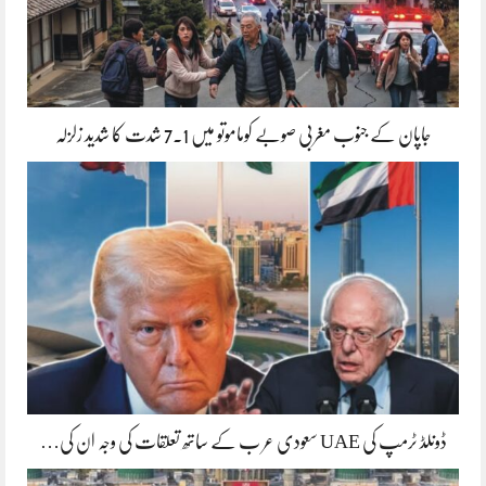
جاپان کے جنوب مغربی صوبے کوماموتو میں 7.1 شدت کا شدید زلزلہ
ڈونلڈ ٹرمپ کی UAE سعودی عر ب کے ساتھ تعلقات کی وجہ ان کی…