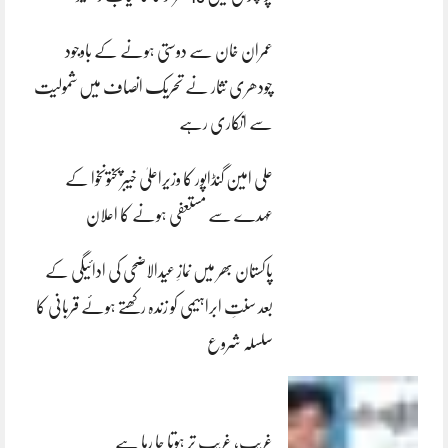
عمران خان سے دوستی ہونے کے باوجود
چودھری نثار نے تحریک انصاف میں شمولیت
سے انکاری رہے
علی امین گنڈاپور کا وزیراعلیٰ خیبرپختونخوا کے
عہدے سے مستعفی ہونے کا اعلان
پاکستان بھر میں نمازِ عیدالاضحی کی ادائیگی کے
بعد سنتِ ابراہیمی کو زندہ رکھتے ہوئے قربانی کا
سلسلہ شروع
غریب، غریب تر ہوتا جا رہا ہے