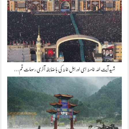
شہید آیت اللہ خامنہ ای اور اہل خانہ کی با ضابطہ آخری رسومات قم…