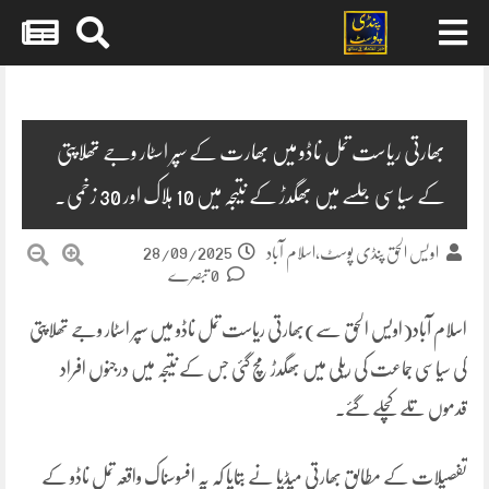
Skip
to
content
بھارتی ریاست تمل ناڈو میں بھارت کے سپر اسٹار وجے تھلاپتی
کے سیاسی جلسے میں بھگدڑ کے نتیجہ میں 10 ہلاک اور 30 زخمی.
28/09/2025
اویس الحق پنڈی پوسٹ،اسلام آباد
0 تبصرے
اسلام آباد(اویس الحق سے)بھارتی ریاست تمل ناڈو میں سپر اسٹار وجے تھلاپتی
کی سیاسی جماعت کی ریلی میں بھگدڑ مچ گئی جس کے نتیجہ میں درجنوں افراد
قدموں تلے کچلے گئے۔
تفصیلات کے مطابق بھارتی میڈیا نے بتایا کہ یہ افسوسناک واقعہ تمل ناڈو کے