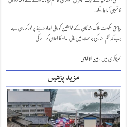
ضلعی انتظامیہ نے ایک مجسٹریل انکوائری کا حکم دیا تاکہ واقعے کے ذمہ داروں
کا تعین کیا جاسکے۔
ریاستی حکومت ہلاک شدگان کے لواحقین کو مالی امداد دینے پر غور کر رہی ہے
جب کہ فلم اسٹار کی جماعت میں مالی امداد کا اعلان کرے گی۔
کیٹاگری میں :
بین الاقوامی
مزید پڑھیں