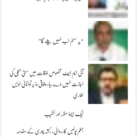
“یہ سسٹم اب نہیں چلے گا”
آئی ایم ایف مخصوص اوقات میں سستی بجلی کی
اجازت نہیں دے رہا، وفاقی وزیر توانائی اویس
لغاری
ایک اچھا مقرر اور خطیب
جہلم پولیس کارروائی، رکشہ چوری کے مقدمہ