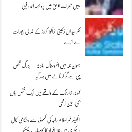
ہمیں خطرات لاحق ہیں پروفیسر احمد رفیق
کلرسیداں ڈکیتی‘ڈاکو1 کروڑ کے طلائی زیورات
لے اڑے
بھون نلہ میں افسوسناک حادثہ — بزرگ شخص
پلی سے گر کر نالے میں بہہ گیا
کہوٹہ: فائرنگ کے واقعے میں ایک شخص جاں
بحق، تین زخمی
انجینئر قمراسلام راجہ کی کمبوڈیا سے ہنگامی کال
پر چکری میں 16 افراد کا کامیاب ریسکیو