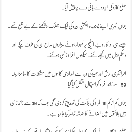
ضلع کارُو کی ایرودے ہائی وے پر پیش آیا۔
جہاں شہری اپنے پسندیدہ ایکشن ہیرو کی ایک جھلک دیکھنے کے لیے جمع تھے۔
جیسے ہی اداکار وجے اسٹیج پر نمودار ہوئے ہزاروں مداح ان کی طرف لپکے اور
دھکم پیل میں کچلے گئے۔ سیکڑوں افراد زخمی ہوگئے۔
افراتفری، رش اور بھیڑ کی وجہ سے امدادی کاموں میں مشکلات کا سامنا رہا۔
50 سے زائد افراد کو اسپتال منتقل کیا گیا۔
جہاں کم از کم 10 افراد کی ہلاکت کی تصدیق کردی گئی جب کہ 30 سے زائد زخمی
ہیں ہلاکتوں میں اضافے کا خدشہ ظاہر کیا جا رہا ہے۔