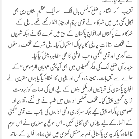
کے لیے تیار ہے۔
تقریب کے اختتام پر ضلع کونسل ہال اٹک سے ایک عظیم الشان ریلی بھی
نکالی گئی جس میں شرکاء نے قومی پرچم اور بینرز اٹھا رکھے تھے۔ ریلی کے
شرکاء نے پاکستان اور افواجِ پاکستان کے حق میں نعرے لگائے جبکہ شہریوں
نے مختلف مقامات پر ریلی کا پرتپاک استقبال کیا۔ ریلی شہر کے مختلف راستوں
سے گزری اور قومی یکجہتی و حب الوطنی کا عملی مظاہرہ پیش کیا گیا۔
مزید برآں ضلع اٹک کی دیگر تحصیلوں میں بھی آپریشن “بنیان المرصوص” کے
حوالے سے تقریبات، سیمینارز، واکس اور ریلیوں کا انعقاد کیا گیا جہاں مقررین نے
افواجِ پاکستان کی قربانیوں اور ملکی دفاع کے لیے ان کی خدمات کو زبردست
خراجِ تحسین پیش کیا۔ مختلف تعلیمی اداروں میں طلبہ نے ملی نغمے، تقاریر اور
خصوصی پروگرام پیش کیے جبکہ سرکاری و نجی اداروں کی جانب سے قومی یکجہتی
کے اظہار کے لیے ریلیاں بھی نکالی گئیں۔ اس موقع پر مقررین نے اس عزم
کا اعادہ کیا کہ پوری پاکستانی قوم ہر مشکل گھڑی میں اپنی بہادر افواج کے ساتھ