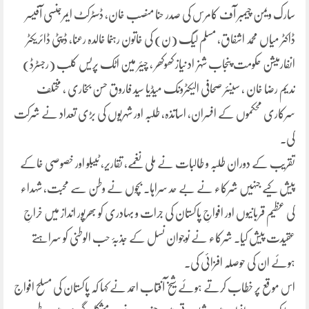
سارک ویمن چیمبر آف کامرس کی صدر حنا منصب خان، ڈسٹرکٹ ایمرجنسی آفیسر
ڈاکٹر میاں محمد اشفاق، مسلم لیگ (ن) کی خاتون رہنما خالدہ رعنا، ڈپٹی ڈائریکٹر
انفارمیشن حکومت پنجاب شہزاد نیاز کھوکھر ، چیئر مین اٹک پریس کلب (رجسٹرڈ)
ندیم رضا خان ، سینئر صحافی الیکٹرونک میڈیا سید فاروق حسن بخاری ، مختلف
سرکاری محکموں کے افسران، اساتذہ، طلبہ اور شہریوں کی بڑی تعداد نے شرکت
کی۔
تقریب کے دوران طلبہ و طالبات نے ملی نغمے، تقاریر، ٹیبلو اور خصوصی خاکے
پیش کیے جنہیں شرکاء نے بے حد سراہا۔ بچوں نے وطن سے محبت، شہداء
کی عظیم قربانیوں اور افواجِ پاکستان کی جرات و بہادری کو بھرپور انداز میں خراجِ
عقیدت پیش کیا۔ شرکاء نے نوجوان نسل کے جذبۂ حب الوطنی کو سراہتے
ہوئے ان کی حوصلہ افزائی کی۔
اس موقع پر خطاب کرتے ہوئے شیخ آفتاب احمد نے کہا کہ پاکستان کی مسلح افواج