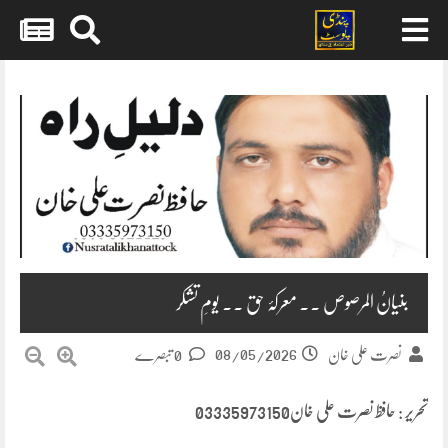
Skip
to
content
بنیانُ المرصوص ۔۔ معرکۂ حق ۔۔ یومِ تشکر
08/05/2026
نصرت علی خان
0 تبصرے
تحریر : حافظ نصرت علی خان03335973150