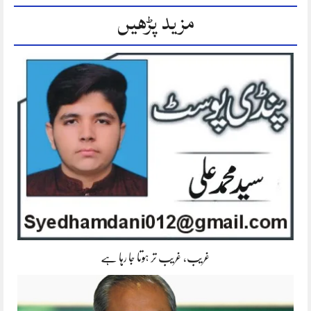
مزید پڑھیں
غریب، غریب تر ہوتا جا رہا ہے