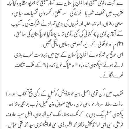
سے محبت، قومی یکجہتی اور افواجِ پاکستان سے اظہارِ یکجہتی کا بھرپور مظاہرہ کیا گیا۔
تقریب میں مختلف شعبہ ہائے زندگی سے تعلق رکھنے والی شخصیات، سیاسی و
سماجی رہنماؤں، اساتذہ، طلبہ اور شہریوں کی بڑی تعداد نے شرکت کی۔ تقریب
کے آغاز پر قومی پرچم کشائی کی گئی، قومی ترانہ پڑھا گیا اور پاکستان کی سلامتی،
استحکام اور خوشحالی کے لیے خصوصی دعائیں مانگی گئیں۔
اس موقع پر شرکاء نے افواجِ پاکستان کے حق میں زبردست نعرے بازی
کرتے ہوئے “پاکستان زندہ باد” اور “پاک فوج زندہ باد” کے فلک شگاف
نعرے لگائے۔
تقریب میں رکن قومی اسمبلی و سپریم جوڈیشل کونسل کے رکن شیخ آفتاب احمد، راؤ
عاطف رضا، سردار موارہن خان، سابق صوبائی وزیر کھیل پنجاب جہانگیر خانزادہ،
پاکستان مسلم لیگ (ن) کے ٹکٹ ہولڈر ملک حمید اکبر خان، انیل سعید، عارف
قریشی، سی ای او ایجوکیشن ڈاکٹر محمد اظہر، ڈی ای او ایلیمنٹری سید محمد تقی عباس،