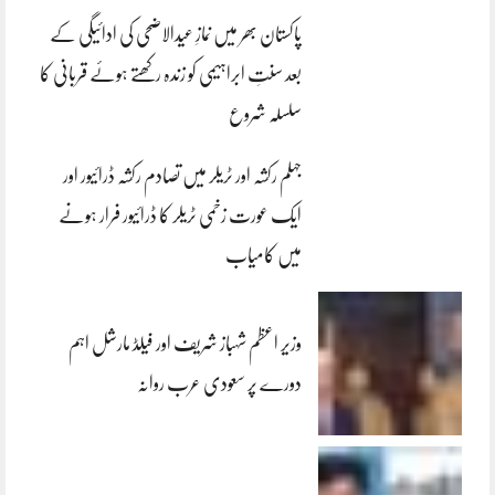
پاکستان بھر میں نمازِ عیدالاضحی کی ادائیگی کے
بعد سنتِ ابراہیمی کو زندہ رکھتے ہوئے قربانی کا
سلسلہ شروع
جہلم رکشہ اور ٹریلر میں تصادم رکشہ ڈرائیور اور
ایک عورت زخمی ٹریلر کا ڈرائیور فرار ہونے
میں کامیاب
وزیر اعظم شہباز شریف اور فیلڈ مارشل اہم
دورے پر سعودی عرب روانہ