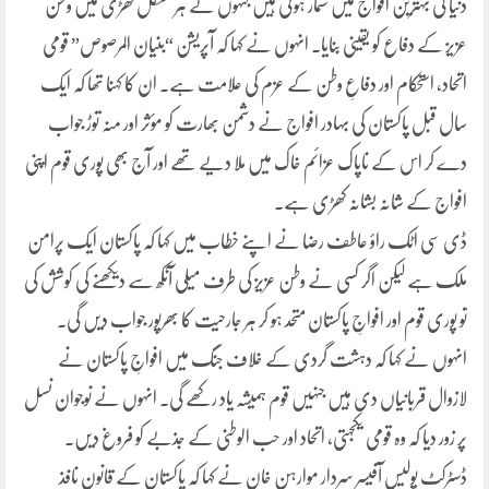
دنیا کی بہترین افواج میں شمار ہوتی ہیں جنہوں نے ہر مشکل گھڑی میں وطن
عزیز کے دفاع کو یقینی بنایا۔ انہوں نے کہا کہ آپریشن “بنیان المرصوص” قومی
اتحاد، استحکام اور دفاعِ وطن کے عزم کی علامت ہے۔ ان کا کہنا تھا کہ ایک
سال قبل پاکستان کی بہادر افواج نے دشمن بھارت کو مؤثر اور منہ توڑ جواب
دے کر اس کے ناپاک عزائم خاک میں ملا دیے تھے اور آج بھی پوری قوم اپنی
افواج کے شانہ بشانہ کھڑی ہے۔
ڈی سی اٹک راؤ عاطف رضا نے اپنے خطاب میں کہا کہ پاکستان ایک پرامن
ملک ہے لیکن اگر کسی نے وطن عزیز کی طرف میلی آنکھ سے دیکھنے کی کوشش کی
تو پوری قوم اور افواجِ پاکستان متحد ہو کر ہر جارحیت کا بھرپور جواب دیں گی۔
انہوں نے کہا کہ دہشت گردی کے خلاف جنگ میں افواجِ پاکستان نے
لازوال قربانیاں دی ہیں جنہیں قوم ہمیشہ یاد رکھے گی۔ انہوں نے نوجوان نسل
پر زور دیا کہ وہ قومی یکجہتی، اتحاد اور حب الوطنی کے جذبے کو فروغ دیں۔
ڈسٹرکٹ پولیس آفیسر سردار موارہن خان نے کہا کہ پاکستان کے قانون نافذ