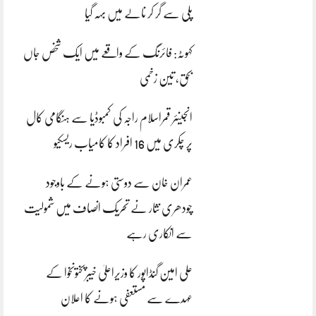
پلی سے گر کر نالے میں بہہ گیا
کہوٹہ: فائرنگ کے واقعے میں ایک شخص جاں
بحق، تین زخمی
انجینئر قمراسلام راجہ کی کمبوڈیا سے ہنگامی کال
پر چکری میں 16 افراد کا کامیاب ریسکیو
عمران خان سے دوستی ہونے کے باوجود
چودھری نثار نے تحریک انصاف میں شمولیت
سے انکاری رہے
علی امین گنڈاپور کا وزیراعلیٰ خیبرپختونخوا کے
عہدے سے مستعفی ہونے کا اعلان