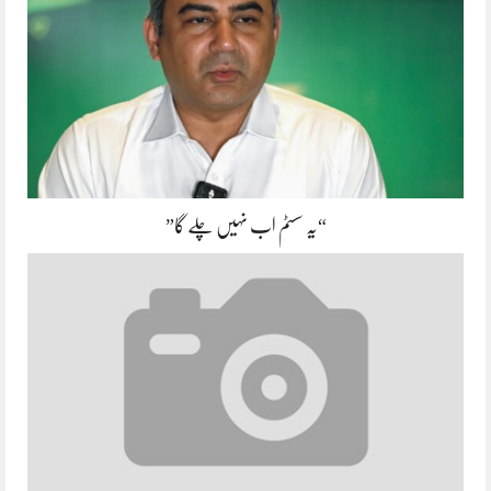
“یہ سسٹم اب نہیں چلے گا”