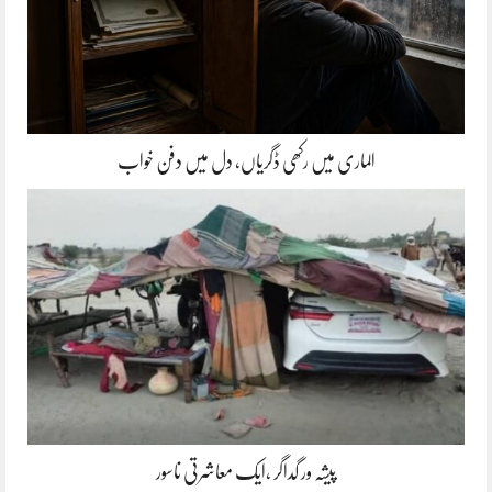
الماری میں رکھی ڈگریاں، دل میں دفن خواب
پیشہ ور گداگر ،ایک معاشرتی ناسور