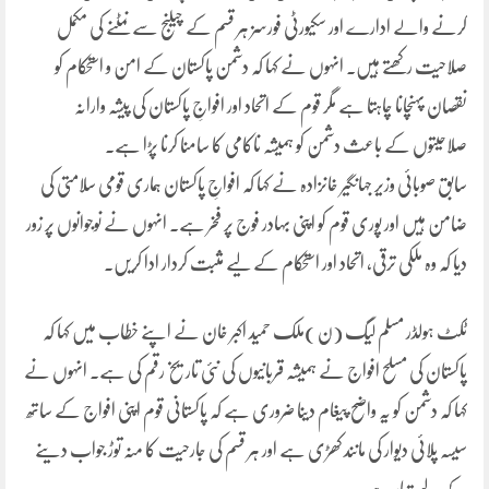
کرنے والے ادارے اور سکیورٹی فورسز ہر قسم کے چیلنج سے نمٹنے کی مکمل
صلاحیت رکھتے ہیں۔ انہوں نے کہا کہ دشمن پاکستان کے امن و استحکام کو
نقصان پہنچانا چاہتا ہے مگر قوم کے اتحاد اور افواجِ پاکستان کی پیشہ وارانہ
صلاحیتوں کے باعث دشمن کو ہمیشہ ناکامی کا سامنا کرنا پڑا ہے۔
سابق صوبائی وزیر جہانگیر خانزادہ نے کہا کہ افواجِ پاکستان ہماری قومی سلامتی کی
ضامن ہیں اور پوری قوم کو اپنی بہادر فوج پر فخر ہے۔ انہوں نے نوجوانوں پر زور
دیا کہ وہ ملکی ترقی، اتحاد اور استحکام کے لیے مثبت کردار ادا کریں۔
ٹکٹ ہولڈر مسلم لیگ (ن )ملک حمید اکبر خان نے اپنے خطاب میں کہا کہ
پاکستان کی مسلح افواج نے ہمیشہ قربانیوں کی نئی تاریخ رقم کی ہے۔ انہوں نے
کہا کہ دشمن کو یہ واضح پیغام دینا ضروری ہے کہ پاکستانی قوم اپنی افواج کے ساتھ
سیسہ پلائی دیوار کی مانند کھڑی ہے اور ہر قسم کی جارحیت کا منہ توڑ جواب دینے