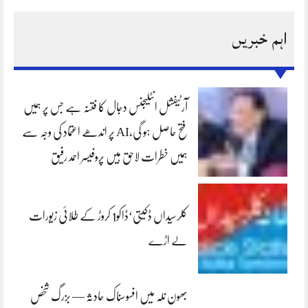
اہم خبریں
آرٹیفشل انٹلیجنس دجال کا فتنہ ہے جس پر ہمیں
فتح حاصل ہو گی،AI پر اندھے اعتماد کی وجہ سے
ہمیں خطرات لاحق ہیں پروفیسر احمد رفیق
کلرسیداں ڈکیتی‘ڈاکو1 کروڑ کے طلائی زیورات
لے اڑے
بھون نلہ میں افسوسناک حادثہ — بزرگ شخص