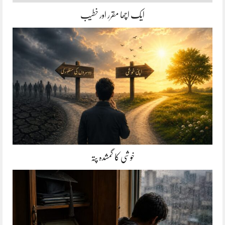
ایک اچھا مقرر اور خطیب
خوشی کا گمشدہ پتہ