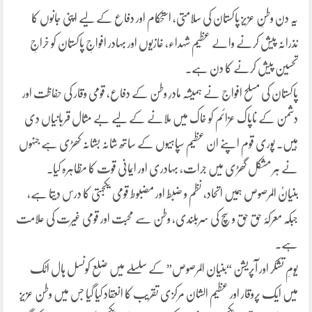
یہ دن وطنِ عزیز پاکستان کی سلامتی، استحکام اور دفاع کے لیے اپنی جانوں کا
نذرانہ پیش کرنے والے عظیم شہداء، غازیوں اور بہادر افواجِ پاکستان کو خراجِ
تحسین پیش کرنے کا دن ہے۔
پاکستان کی مسلح افواج نے ہمیشہ مادرِ وطن کے دفاع، قومی وقار کی حفاظت اور
دشمن کے ناپاک عزائم کو خاک میں ملانے کے لیے بے مثال قربانیاں دی
ہیں۔ پوری قوم اپنے ان عظیم سپاہیوں کے ساتھ شانہ بشانہ کھڑی ہے جنہوں
نے ہر مشکل گھڑی میں جرات، بہادری اور ایمانی قوت کا مظاہرہ کیا۔
بنیانُ المرصوص ہمیں اتحاد، نظم و ضبط اور مضبوط قومی یکجہتی کا درس دیتا ہے،
جبکہ معرکۂ حق حق و سچ کی سربلندی، وطن سے محبت اور قومی غیرت کی علامت
ہے۔
یومِ تشکر اور آپریشن “بنیان المرصوص” کے سلسلے میں ضلع کونسل ہال اٹک
میں ایک پروقار اور عظیم الشان مرکزی تقریب کا انعقاد کیا گیا جس میں وطن عزیز