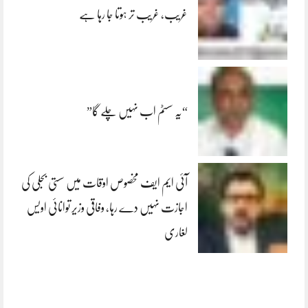
غریب، غریب تر ہوتا جا رہا ہے
“یہ سسٹم اب نہیں چلے گا”
آئی ایم ایف مخصوص اوقات میں سستی بجلی کی
اجازت نہیں دے رہا، وفاقی وزیر توانائی اویس
لغاری