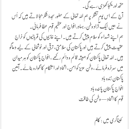
متحد اور یکجا کھڑی رہے گی۔
آج کے اس یومِ تشکر پر ہم اللہ تعالیٰ کے حضور سجدۂ شکر بجا لاتے ہیں کہ اُس
نے ہمیں ایک آزاد وطن، بہادر افواج اور عظیم قوم عطا فرمائی۔
ہم اپنے شہداء کو سلام پیش کرتے ہیں۔ اپنے غازیوں کی قربانیوں کو خراجِ
عقیدت پیش کرتے ہیں اور پاکستان کی سلامتی، ترقی اور خوشحالی کے لیے دعاگو
ہیں۔ اللہ تعالیٰ پاکستان کو ہمیشہ قائم و دائم رکھے ، افواجِ پاکستان کو ہر میدان
میں سرخرو فرمائے ، وطنِ عزیز کو امن، اتحاد اور استحکام کا گہوارہ بنائے۔ آمین
پاکستان زندہ باد
افواجِ پاکستان پائندہ باد
قوم کا اتحاد — وطن کی طاقت
کیٹاگری میں :
کالم