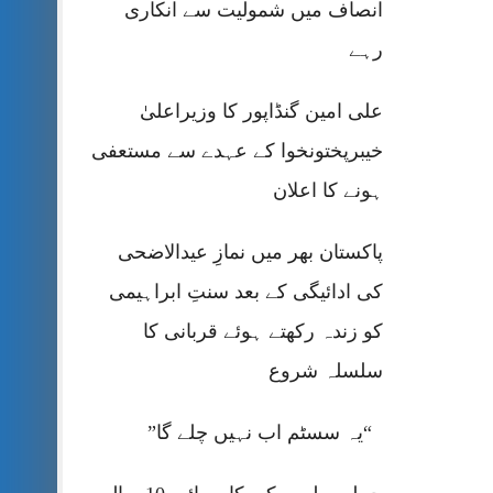
انصاف میں شمولیت سے انکاری
رہے
علی امین گنڈاپور کا وزیراعلیٰ
خیبرپختونخوا کے عہدے سے مستعفی
ہونے کا اعلان
پاکستان بھر میں نمازِ عیدالاضحی
کی ادائیگی کے بعد سنتِ ابراہیمی
کو زندہ رکھتے ہوئے قربانی کا
سلسلہ شروع
“یہ سسٹم اب نہیں چلے گا”