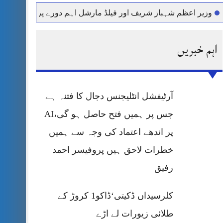
یر اعظم شہباز شریف اور فیلڈ مارشل اہم دورے پر سعودی عرب روا
اہم خبریں
آرٹیفشل انٹلیجنس دجال کا فتنہ ہے
جس پر ہمیں فتح حاصل ہو گی،AI
پر اندھے اعتماد کی وجہ سے ہمیں
خطرات لاحق ہیں پروفیسر احمد
رفیق
کلرسیداں ڈکیتی‘ڈاکو1 کروڑ کے
طلائی زیورات لے اڑے