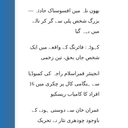
بھون نلہ میں افسوسناک حادثہ —
بزرگ شخص پلی سے گر کر نالے
میں بہہ گیا
کہوٹہ: فائرنگ کے واقعے میں ایک
شخص جاں بحق، تین زخمی
انجینئر قمراسلام راجہ کی کمبوڈیا
سے ہنگامی کال پر چکری میں 16
افراد کا کامیاب ریسکیو
عمران خان سے دوستی ہونے کے
باوجود چودھری نثار نے تحریک