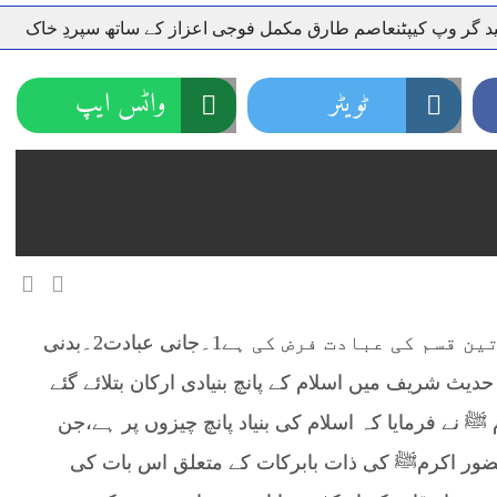
پ کیپٹنعاصم طارق مکمل فوجی اعزاز کے ساتھ سپردِ خاک
وز
ٹویٹر
واٹس ایپ
اللہ تبارک و تعالیٰ نے ہر انسان کے ذمے تین قسم کی عبادت فرض کی ہے1۔جانی عبادت2۔بدنی
ہے حدیث شریف میں اسلام کے پانچ بنیادی ارکان بتلائے گئے
نے فرمایا کہ اسلام کی بنیاد پانچ چیزوں پر ہے،جن
ر حضور اکرمﷺ کی ذات بابرکات کے متعلق اس بات کی