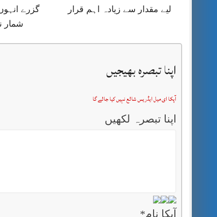
لیے مقدار سے زیادہ اہم قرار
گزرے انہوں
شمار ن
اپنا تبصرہ بھیجیں
آپکا ای میل ایڈریس شائع نہیں کیا جائے گا
اپنا تبصرہ لکھیں
آپکا نام
*