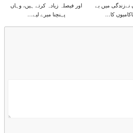
 نےزندگی میں بے
اور فیصلہ زیادہ کرتے ہیں، وہاں
اکامیوں کا…
پہنچنا میرے لیے…