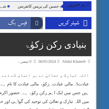
اہم خبریں
ر کلرسیداں سیدہ زینب حسین کی پریس کانفرنس
شہید گر و
شیئر کریں
فیس بک
بنیادی رکن زکوٰۃ
Abdul Khateeb
06/05/2024
0 تبصرے
عبادت3۔مالی عبادت۔زکوٰۃ مالی عبادت کا نام 
ہیں جس میں ایک اہم رکن زکوٰۃ ہے۔حضور اکرم ﷺ 
میں اللہ تبارک و تعالیٰ کی توحید کی گواہی او