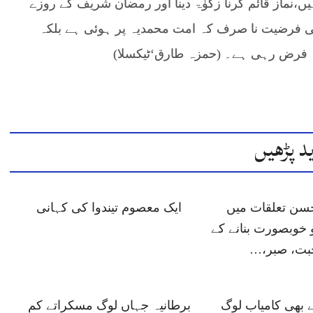
ں،نماز قائم کرنا زکوٰۃ دینا اور رمضان شریف کے روزے
 کی فرضیت نا صرف کہ امت محمدیہ پر ہوئی ہے بلکہ
میشہ فرض رہی ہے۔ (حمزہ طارق‘ٹیکسلا)
د پڑھیں
حسن تعلقات میں
ایک معصوم تیندوا کی کہانی
 خوبصورت بنانے کے
حبت، صبر،…
ے بھی کامیاب لوگ
برطانیہ جہاں لوگ مسکراتے کم