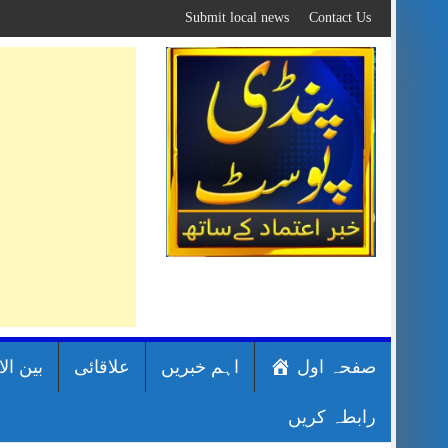
Skip
Submit local news
Contact Us
to
content
صفحہ اول
اہم خبریں
علاقائی
بین ال
رابطہ کریں