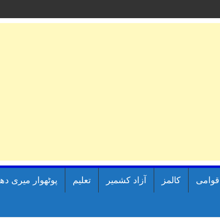
اقوامی
کالمز
آزاد کشمیر
تعلیم
پوٹھوار میری دھ