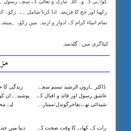
گواہی کہ وہ اللہ تبارک و تعالیٰ کے سچے رسول ہی
رکھنا اور حج کا فریضہ ادا کرنا شامل ہے۔زکوٰۃ
تمام انبیاء کرام کے ادوار و ازمنہ میں زکوٰۃ ہ
کیٹاگری میں :
گلدستہ
مزی
ڈاکٹر ہارون الرشید تبسم سچے
زندگی کا 
عاشق رسول اور قائد و اقبال کے
پوشیدہ, ان کو
شیدائی تھے،تفاخرگوندل/ممتاز…
لیے م
رات کے کھانے کا وقت صحت کے
دنیا میں جتن