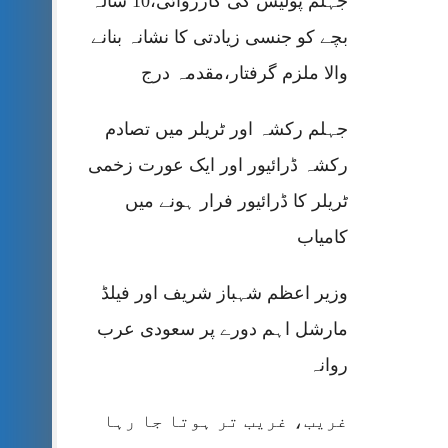
جہلم پولیس کی کارروائی،10 سالہ
بچے کو جنسی زیادتی کا نشانہ بنانے
والا ملزم گرفتار،مقدمہ درج
جہلم رکشہ اور ٹریلر میں تصادم
رکشہ ڈرائیور اور ایک عورت زخمی
ٹریلر کا ڈرائیور فرار ہونے میں
کامیاب
وزیر اعظم شہباز شریف اور فیلڈ
مارشل اہم دورے پر سعودی عرب
روانہ
غریب، غریب تر ہوتا جا رہا