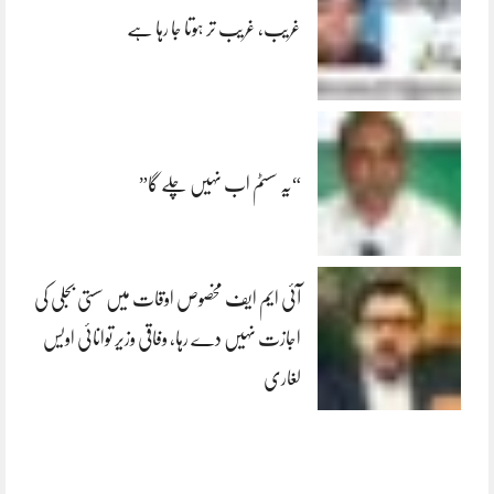
غریب، غریب تر ہوتا جا رہا ہے
“یہ سسٹم اب نہیں چلے گا”
آئی ایم ایف مخصوص اوقات میں سستی بجلی کی
اجازت نہیں دے رہا، وفاقی وزیر توانائی اویس
لغاری