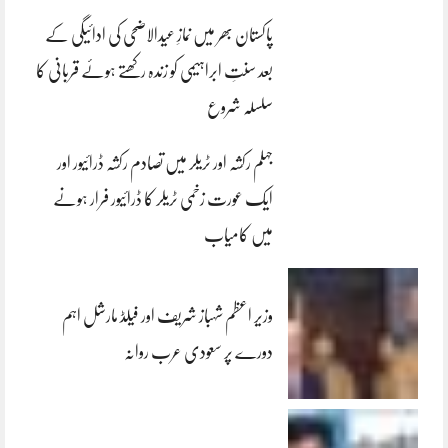
پاکستان بھر میں نمازِ عیدالاضحی کی ادائیگی کے
بعد سنتِ ابراہیمی کو زندہ رکھتے ہوئے قربانی کا
سلسلہ شروع
جہلم رکشہ اور ٹریلر میں تصادم رکشہ ڈرائیور اور
ایک عورت زخمی ٹریلر کا ڈرائیور فرار ہونے
میں کامیاب
وزیر اعظم شہباز شریف اور فیلڈ مارشل اہم
دورے پر سعودی عرب روانہ