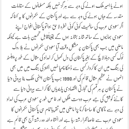
ہونے یا امیر ملک ہونے کی وجہ سے ہر گز نہیں بلکہ مسلمانوں کے مقامات
مقدسہ کے وہاں ہونے کی وجہ سے ہے اور پاکستان کے حکمرانوں کا یہ کہنا کہ
اگر سعودی عرب کی سالمیت کوئی کوئی خطرہ لا حق ہوا تو پاکستانی افواج اپنے
سعودی بھائیوں کے ساتھ شانہ بشانہ ہوں گے یقیناًقابل تحسین بات ہے کیونکہ
ماضی میں جب بھی پاکستان پر مشکل وقت آیا سعودی حکمرانوں نے بلا روک
ٹوک کسی دباؤ لالچ کے بغیر پاکستان کی دل کھول کر امداد کی مثال کے طور پر پینسٹھ
کی جنگ میں ان کا کردار کسی سے ڈھکا چھپا نہیں اکہتر کی جنگ میں میں بھی
انھوں نے عظیم مثال قائم کی اور 1998 جب پاکستان ایٹمی ملک بنا بیرونی دنیا
نے پاکستان پر ہر قسم کی تجارتی اقتصادی پابندیاں لگا کر اسے بیرونی دنیا سے
کاٹنے کوشش کی جسے عرب دوست ملکوں اور خا ص طور پر سعودی عرب کی امداد
کی وجہ سے ناکامی کا سامنا کرنا پڑا ماضی میں تقریبا تمام ہی پاکستانی حکمرانوں کا
سعودی عرب سے خاصا گہرا رشتہ رہا ہے اور انشاء اللہ وہ رشتہ آج بھی قائم ہے