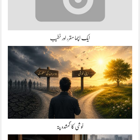
ایک اچھا مقرر اور خطیب
خوشی کا گمشدہ پتہ