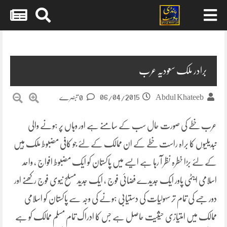
Skip
to
content
برادر ملک سعودیہ عرب
06/04/2015
Abdul Khateeb
0 تبصرے
عرب خطے کی صورت حال سب کے سامنے ہے اور وہاں پر ہونے والی
تبدیلیوں کا براہ راست خطے کے ان ممالک کے لئے جو کافی مضبوط ملک ہیں
کے لئے بڑا خطرہ نظر آ رہا ہے ایسے میں پاکستان کو ایک مضبوط افواج ، واحد
اسلامی ایٹمی پاور ایک جدیدے فضائی فوج ، ایک جدید مسلح نیوی فوج رکھنے اور
دور جسے کی تمام تر سہولیات کی
دستیابی ہونے کی وجہ سے پاکستان کو اسلامی
ممالک میں امتیازی حیثیت حاصل ہے جس کا ادراک تمام مسلم ممالک کو ہے