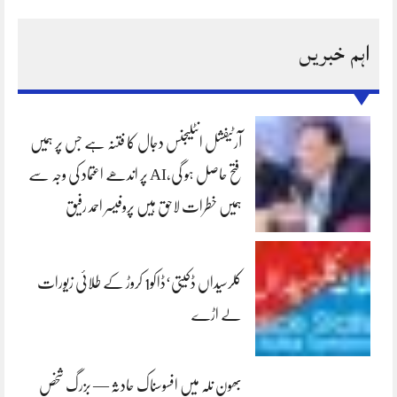
اہم خبریں
آرٹیفشل انٹلیجنس دجال کا فتنہ ہے جس پر ہمیں
فتح حاصل ہو گی،AI پر اندھے اعتماد کی وجہ سے
ہمیں خطرات لاحق ہیں پروفیسر احمد رفیق
کلرسیداں ڈکیتی‘ڈاکو1 کروڑ کے طلائی زیورات
لے اڑے
بھون نلہ میں افسوسناک حادثہ — بزرگ شخص