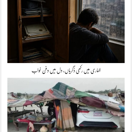
الماری میں رکھی ڈگریاں، دل میں دفن خواب