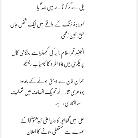
پلی سے گر کر نالے میں بہہ گیا
کہوٹہ: فائرنگ کے واقعے میں ایک شخص جاں
بحق، تین زخمی
انجینئر قمراسلام راجہ کی کمبوڈیا سے ہنگامی کال
پر چکری میں 16 افراد کا کامیاب ریسکیو
عمران خان سے دوستی ہونے کے باوجود
چودھری نثار نے تحریک انصاف میں شمولیت
سے انکاری رہے
علی امین گنڈاپور کا وزیراعلیٰ خیبرپختونخوا کے
عہدے سے مستعفی ہونے کا اعلان