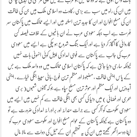
بات واضح ہوتی ہے کہ وہ طاقتیں جو عرب خطے میں اپنی مرضی کی تبدیلی چاہتی
ہیں ان کی راہ میں سب سے بڑی رکاوٹ وہ اسلامی ملک ہیں جن کی طاقت
ان کی مسلح افواج اور ان کا جدید ترین اسلحہ ہیں اور ایسے ممالک میں پاکستان سر
فہرست ہے اب جبکہ سعودی عرب نے ان باغیوں کے خلاف فیصلہ کن
کاروائی کا آگاز کر دیا ہے اور ایک جنگ شروع ہو چکی ہے ایسے میں سعودی
عرب کی جانب سے پاکستان سے فوجی امداد کی اپیل کوئی انہونی بات نہیں
کیونکہ ساری دنیا جانتی ہے کہ پاکستان اسلامی ممالک میں وہ واحد ملک ہے جس
کے پاس ایٹمی طاقت ، مضبوط اور منظم ترین فوج ،ہائی سپیڈ جنگی طیارے ، ایٹمی
آبدوزیں اور ایک منظم اور موثر ترین مسلح سپاہ ہے جو کہ تینوں شعبوں( بری
بحری اور فضائی ) میں دنیا کی کسی بھی جنگی طاقت سے کم نہیں ہیں ایسے میں
سعودی حکومت کو اگر کسی سے جرات مندانہ اور برادرانہ امداد کی ضرورت ہے تو
وہ پاکستان ہے کیونکہ پاکستان کے عوام مسلح افواج اور حکومت سعودی عرب کو
اپنا دوسرا گھر سمجھتے ہیں ان کی یہ تعظیم ان کے تیل کی دولت سے مالا مال