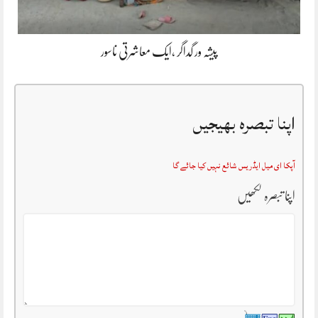
پیشہ ور گداگر ،ایک معاشرتی ناسور
اپنا تبصرہ بھیجیں
آپکا ای میل ایڈریس شائع نہیں کیا جائے گا
اپنا تبصرہ لکھیں