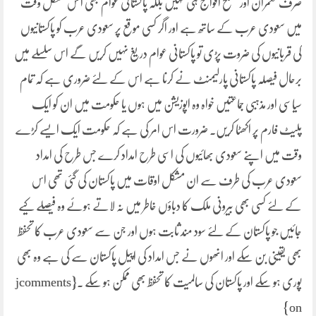
صرف حکمران اور مسلح افواج ہی نہیں بلکہ پاکستانی عوام بھی ا س مشکل وقت
میں سعودی عرب کے ساتھ ہے اور اگر کسی موقع پر سعودی عرب کو پاکستانیوں
کی قربانیوں کی ضروت پڑی تو پاکستانی عوام دریغ نہیں کریں گے اس سلسلے میں
برحال فیصلہ پاکستانی پارلیمنٹ نے کرنا ہے اس کے لئے ضروری ہے کہ تمام
سیاسی اور مذہبی جماعتیں خواہ وہ اپوزیشن میں ہوں یا حکومت میں ان کو ایک
پلیٹ فارم پر اکھٹا کریں۔ ضرورت اس امر کی ہے کہ حکومت ایک ایسے کڑے
وقت میں اپنے سعودی بھائیوں کی اسی طرح امداد کرے جس طرح کی امداد
سعودی عرب کی طرف سے ان مشکل اوقات میں پاکستان کی گئی تھی اس
کے لئے کسی بھی بیرونی ملک کا دباؤں خاطر میں نہ لاتے ہوئے وہ فیصلے کیے
جائیں جو پاکستان کے لئے سود مند ثابت ہوں اور جن سے سعودی عرب کا تحفظ
بھی یقینی بن سکے اور انھوں نے جس امداد کی اپیل پاکستان سے کی ہے وہ بھی
پوری ہو سکے اور پاکستان کی سالمیت کا تحفظ بھی ممکن ہو سکے ۔{jcomments
on}