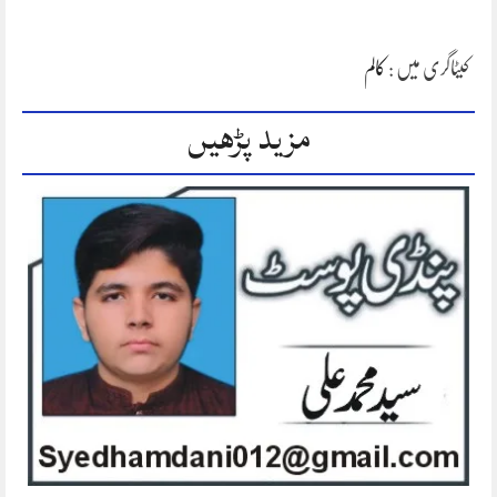
کیٹاگری میں :
کالم
مزید پڑھیں