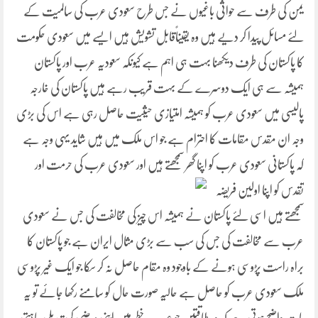
یمن کی طرف سے حواثی باغیوں نے جس طرح سعودی عرب کی سالمیت کے
لئے مسائل پیدا کر دیے ہیں وہ یقیناًقابل تشویش ہیں ایسے میں سعودی حکومت
کا پاکستان کی طرف دیکھنا بہت ہی اہم ہے کیونکہ سعودیہ عرب اور پاکستان
ہمیشہ سے ہی ایک دوسرے کے بہت قریب رہے ہیں پاکستان کی خارجہ
پالیسی میں سعودی عرب کو ہمیشہ امتیازی حیثیت حاصل رہی ہے اس کی بڑی
وجہ ان مقدس مقامات کا احترام ہے جو اس ملک میں ہیں شاید یہی وجہ ہے
کہ پاکستانی سعودی عرب کو اپنا گھر سمجھتے ہیں اور سعودی عرب
کی حرمت اور
تقدس کو اپنا اولین فریضہ
سمجھتے ہیں اسی لئے پاکستان نے ہمیشہ اس چیز کی مخالفت کی جس نے سعودی
عرب سے مخالفت کی جس کی سب سے بڑی مثال ایران ہے جو پاکستان کا
براہ راست پڑوسی ہونے کے باوجود وہ مقام حاصل نہ کر سکا جو ایک غیر پڑوسی
ملک سعودی عرب کو حاصل ہے حالیہ صورت حال کو سامنے رکھا جائے تو یہ