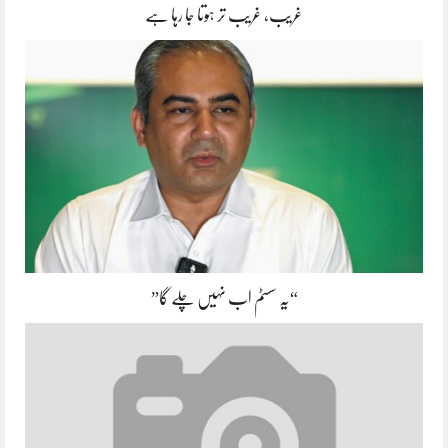
غریب، غریب تر ہوتا جا رہا ہے
“یہ سسٹم اب نہیں چلے گا”