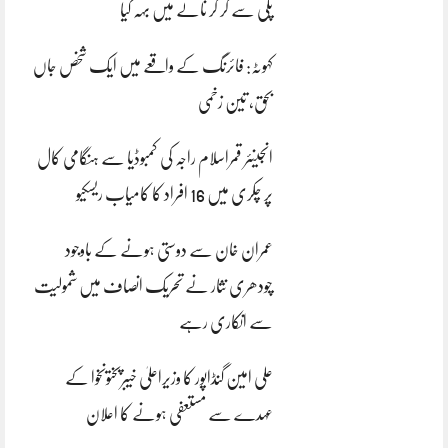
پلی سے گر کر نالے میں بہہ گیا
کہوٹہ: فائرنگ کے واقعے میں ایک شخص جاں
بحق، تین زخمی
انجینئر قمراسلام راجہ کی کمبوڈیا سے ہنگامی کال
پر چکری میں 16 افراد کا کامیاب ریسکیو
عمران خان سے دوستی ہونے کے باوجود
چودھری نثار نے تحریک انصاف میں شمولیت
سے انکاری رہے
علی امین گنڈاپور کا وزیراعلیٰ خیبرپختونخوا کے
عہدے سے مستعفی ہونے کا اعلان