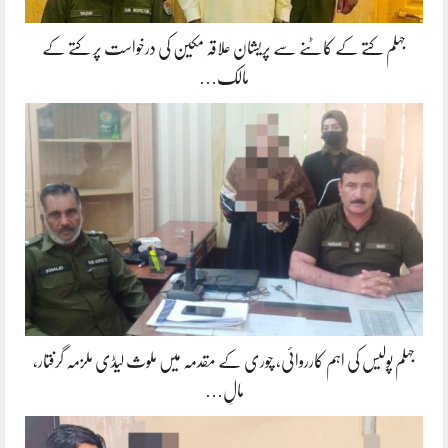
جہلم کتے کے کاٹنے سے پریشان علاقہ مکین کی درخواست پر کتے کے
مالک…
جہلم پولیس کی اہم کارروائی، چوری کے مقدمہ میں ملوث لیڈی ملزمہ گرفتار،
مالِ…