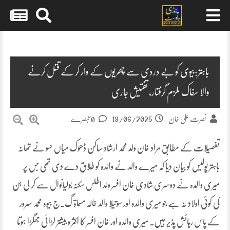
Skip
to
content
باہتر:بیوی کو بے دردی سے چھریوں کے وار کر کے قتل کرنے
والا سفاک ملزم گرفتار، تفتیش جاری
19/06/2025
نصرت علی خان
0 تبصرے
تفصیلات کے مطابق مراد خان ولد محمد ارشاد ساکن ڈھوک میاں حسو نے تھانہ
باہتر پولیس کو بیان دیا کہ میرے والد نے والدہ کو طلاق دے دی تھی جس پر
میری والدہ نے دوسری شادی خان افسر ولد اطلس سکنہ بولیانوال سے کر لی جن
کی کوئی اولاد نہ ہے جو میری والدہ اور سوتیلا والد خالہ مسماۃ گ۔ج بیوہ محمد سرور
کے پاس رہائش پذیر ہیں۔ میری والدہ اور خان افسر کا اکثر و بیشتر لڑائی جھگڑا ہوتا