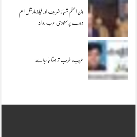
وزیر اعظم شہباز شریف اور فیلڈ مارشل اہم
دورے پر سعودی عرب روانہ
غریب، غریب تر ہوتا جا رہا ہے