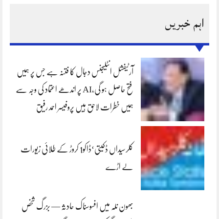
اہم خبریں
آرٹیفشل انٹلیجنس دجال کا فتنہ ہے جس پر ہمیں
فتح حاصل ہو گی،AI پر اندھے اعتماد کی وجہ سے
ہمیں خطرات لاحق ہیں پروفیسر احمد رفیق
کلرسیداں ڈکیتی‘ڈاکو1 کروڑ کے طلائی زیورات
لے اڑے
بھون نلہ میں افسوسناک حادثہ — بزرگ شخص