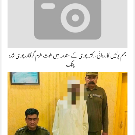
جہلم پولیس کارروائی، رکشہ چوری کے مقدمہ میں ملوث ملزم گرفتار، چوری شدہ
چنگ…