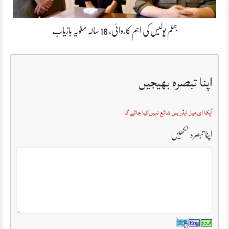
جہلم پولیس کی اہم کاروائی، 16 سالہ مغویہ بازیاب
اپنا تبصرہ بھیجیں
آپکا ای میل ایڈریس شائع نہیں کیا جائے گا
اپنا تبصرہ لکھیں