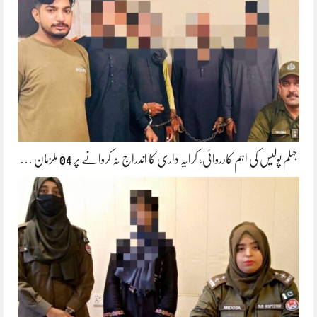
جہلم پولیس کی اہم کارروائی، کرایہ داری کا اندراج نہ کروانے پر 04 ملزمان …