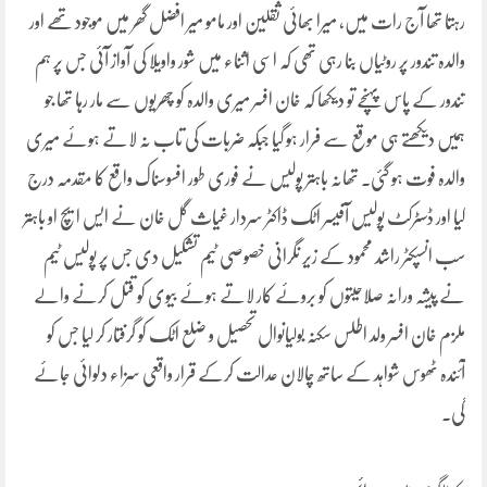
رہتا تھا آج رات میں، میرا بھائی ثقلین اور مامو میر افضل گھر میں موجود تھے اور
والدہ تندور پر روٹیاں بنا رہی تھی کہ اسی اثناء میں شور واویلا کی آواز آئی جس پر ہم
تندور کے پاس پہنچے تو دیکھا کہ خان افسر میری والدہ کو چھریوں سے مار رہا تھا جو
ہمیں دیکھتے ہی موقع سے فرار ہو گیا جبکہ ضربات کی تاب نہ لاتے ہوئے میری
والدہ فوت ہو گئی۔ تھانہ باہتر پولیس نے فوری طور افسوسناک واقع کا مقدمہ درج
کیا اور ڈسٹرکٹ پولیس آفیسر اٹک ڈاکٹر سردار غیاث گل خان نے ایس ایچ او باہتر
سب انسپکٹر راشد محمود کے زیر نگرانی خصوصی ٹیم تشکیل دی جس پر پولیس ٹیم
نے پیشہ ورانہ صلاحیتوں کو بروئے کار لاتے ہوئے بیوی کو قتل کرنے والے
ملزم خان افسر ولد اطلس سکنہ بولیانوال تحصیل و ضلع اٹک کو گرفتار کر لیا جس کو
آئندہ ٹھوس شواہد کے ساتھ چالان عدالت کرکے قرار واقعی سزاء دلوائی جائے
گی۔