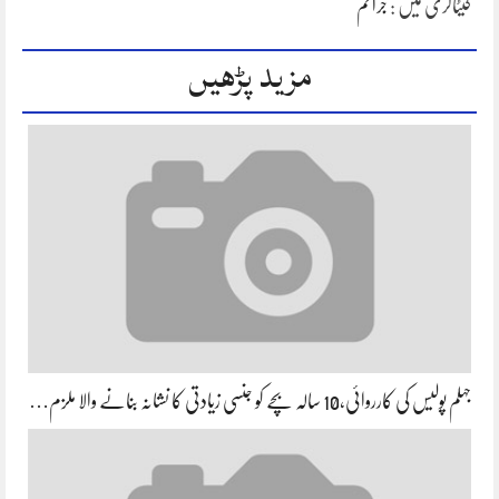
کیٹاگری میں :
جرائم
مزید پڑھیں
جہلم پولیس کی کارروائی،10 سالہ بچے کو جنسی زیادتی کا نشانہ بنانے والا ملزم…