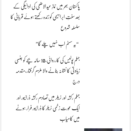
پاکستان بھر میں نمازِ عیدالاضحی کی ادائیگی کے
بعد سنتِ ابراہیمی کو زندہ رکھتے ہوئے قربانی کا
سلسلہ شروع
“یہ سسٹم اب نہیں چلے گا”
جہلم پولیس کی کارروائی،10 سالہ بچے کو جنسی
زیادتی کا نشانہ بنانے والا ملزم گرفتار،مقدمہ
درج
جہلم رکشہ اور ٹریلر میں تصادم رکشہ ڈرائیور اور
ایک عورت زخمی ٹریلر کا ڈرائیور فرار ہونے
میں کامیاب