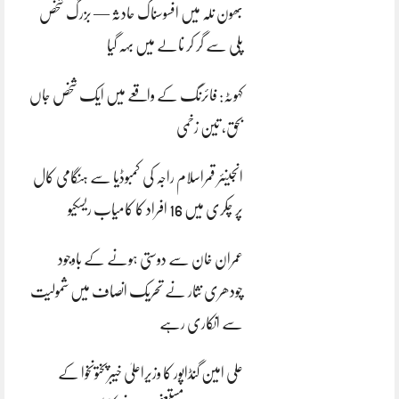
بھون نلہ میں افسوسناک حادثہ — بزرگ شخص
پلی سے گر کر نالے میں بہہ گیا
کہوٹہ: فائرنگ کے واقعے میں ایک شخص جاں
بحق، تین زخمی
انجینئر قمراسلام راجہ کی کمبوڈیا سے ہنگامی کال
پر چکری میں 16 افراد کا کامیاب ریسکیو
عمران خان سے دوستی ہونے کے باوجود
چودھری نثار نے تحریک انصاف میں شمولیت
سے انکاری رہے
علی امین گنڈاپور کا وزیراعلیٰ خیبرپختونخوا کے