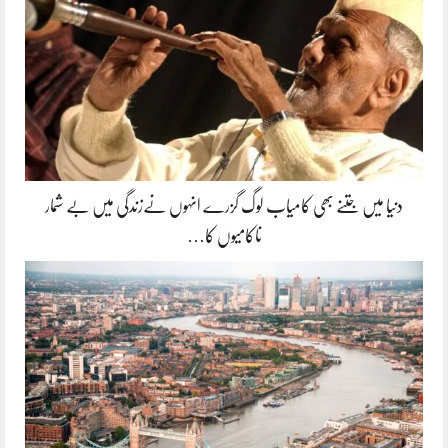
دنیا میں جتنے بھی کامیاب لوگ گزرے انہوں نےزندگی میں بے شمار
ناکامیوں کا…