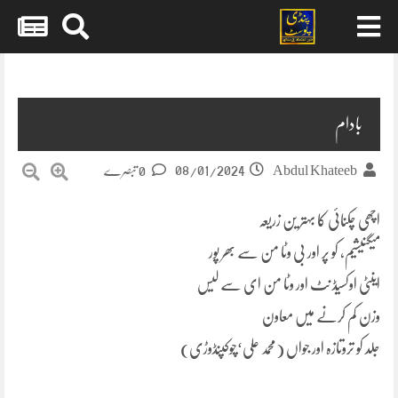
Skip
to
content
بادام
08/01/2024
Abdul Khateeb
0 تبصرے
اچھی چکنائی کا بہتر ین زریعہ
میگنیشیم، کو پر اور بی وٹا من سے بھر پور
اینٹی اوکسیڈ نٹ اور وٹا من ای سے لیس
وزن کم کرنے میں معاون
جلد کو تروتازہ اور جواں (محمد علی‘چوکپنڈوڑی)