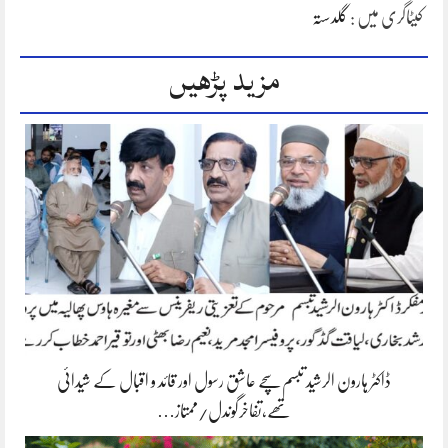
کیٹاگری میں :
گلدستہ
مزید پڑھیں
ڈاکٹر ہارون الرشید تبسم سچے عاشق رسول اور قائد و اقبال کے شیدائی
تھے،تفاخرگوندل/ممتاز…