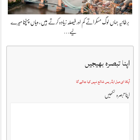
برطانیہ جہاں لوگ مسکراتے کم اور فیصلہ زیادہ کرتے ہیں، وہاں پہنچنا میرے
لیے…
اپنا تبصرہ بھیجیں
آپکا ای میل ایڈریس شائع نہیں کیا جائے گا
اپنا تبصرہ لکھیں