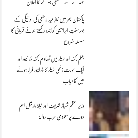
عہدے سے مستعفی ہونے کا اعلان
پاکستان بھر میں نمازِ عیدالاضحی کی ادائیگی کے
بعد سنتِ ابراہیمی کو زندہ رکھتے ہوئے قربانی کا
سلسلہ شروع
جہلم رکشہ اور ٹریلر میں تصادم رکشہ ڈرائیور اور
ایک عورت زخمی ٹریلر کا ڈرائیور فرار ہونے
میں کامیاب
وزیر اعظم شہباز شریف اور فیلڈ مارشل اہم
دورے پر سعودی عرب روانہ