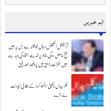
اہم خبریں
آرٹیفشل انٹلیجنس دجال کا فتنہ ہے جس پر ہمیں
فتح حاصل ہو گی،AI پر اندھے اعتماد کی وجہ سے
ہمیں خطرات لاحق ہیں پروفیسر احمد رفیق
کلرسیداں ڈکیتی‘ڈاکو1 کروڑ کے طلائی زیورات
لے اڑے