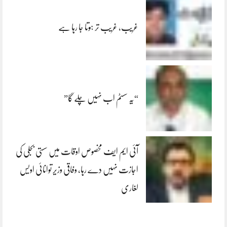
غریب، غریب تر ہوتا جا رہا ہے
“یہ سسٹم اب نہیں چلے گا”
آئی ایم ایف مخصوص اوقات میں سستی بجلی کی
اجازت نہیں دے رہا، وفاقی وزیر توانائی اویس
لغاری