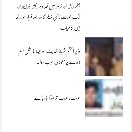
جہلم رکشہ اور ٹریلر میں تصادم رکشہ ڈرائیور اور
ایک عورت زخمی ٹریلر کا ڈرائیور فرار ہونے
میں کامیاب
وزیر اعظم شہباز شریف اور فیلڈ مارشل اہم
دورے پر سعودی عرب روانہ
غریب، غریب تر ہوتا جا رہا ہے