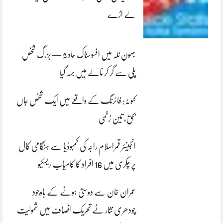
لے اڑے
بھون نلہ میں افسوسناک حادثہ — بزرگ شخص
پلی سے گر کر نالے میں بہہ گیا
کہوٹہ: فائرنگ کے واقعے میں ایک شخص جاں
بحق، تین زخمی
انجینئر قمراسلام راجہ کی کمبوڈیا سے ہنگامی کال
پر چکری میں 16 افراد کا کامیاب ریسکیو
عمران خان سے دوستی ہونے کے باوجود
چودھری نثار نے تحریک انصاف میں شمولیت