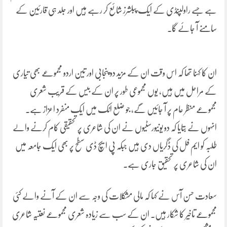
ہے جسے راولپنڈی کے ایک پبلشرز شائع کر رہے ہیں اور جلد ہی قارئین کے
سامنے آ جائے گا۔
ان کا کہنا تھا کہ اس وقت ان کے مزید دو پنجابی اور تین اردو مجموعے بھی تیاری
کے مراحل میں ہیں، یوں مجموعی طور پر ان کے بیس کے قریب شعری
مجموعے منظر عام پر آ جائیں گے، جو ضلع اٹک میں ایک منفرد اعزاز ہے۔
انہوں نے بتایا کہ دو یونیورسٹیوں نے ان کی شاعری پر تحقیقی کام کرنے والے
طلبہ کو ایم فل کی ڈگریاں دی ہیں جبکہ پی ایچ ڈی سطح پر بھی ایک جامعہ میں
ان کی شاعری پر تحقیق جاری ہے۔
سعادت حسن آس نے کہا کہ مالی مشکلات کی وجہ سے ان کے آنے والے کئی
مجموعے تاخیر کا شکار ہیں۔ ان کے سب سے زیادہ شعری مجموعے نعتیہ شاعری