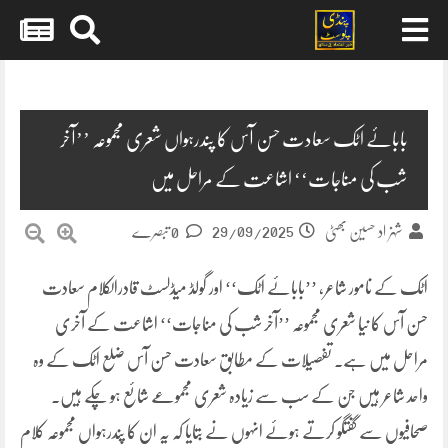
Skip
to
content
بابائے اٹک سعادت حسن آس کا پندرہواں شعری مجموعہ ’’آخر
شب کی مناجات‘‘ اشاعت کے مراحل میں
29/09/2025
شہزاد حسین بھٹی
0 تبصرے
اٹک کے نامور شاعر، ’’بابائے اٹک‘‘ اور گولڈ میڈلسٹ قادرالکلام سعادت
حسن آس کا نیا شعری مجموعہ ’’آخر شب کی مناجات‘‘ اشاعت کے آخری
مراحل میں ہے۔ تفصیلات کے مطابق سعادت حسن آس ضلع اٹک کے وہ
واحد شاعر ہیں جن کے سب سے زیادہ شعری مجموعے شائع ہو چکے ہیں۔
صحافیوں سے گفتگو کرتے ہوئے انہوں نے بتایا کہ یہ ان کا پندرہواں مجموعہ کلام