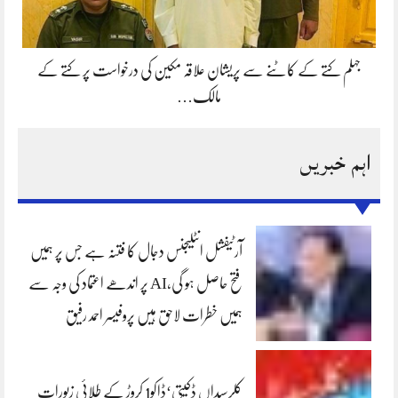
جہلم کتے کے کاٹنے سے پریشان علاقہ مکین کی درخواست پر کتے کے
مالک…
اہم خبریں
آرٹیفشل انٹلیجنس دجال کا فتنہ ہے جس پر ہمیں
فتح حاصل ہو گی،AI پر اندھے اعتماد کی وجہ سے
ہمیں خطرات لاحق ہیں پروفیسر احمد رفیق
کلرسیداں ڈکیتی‘ڈاکو1 کروڑ کے طلائی زیورات