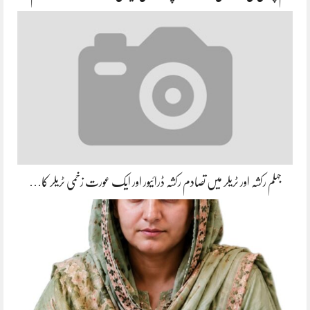
جہلم رکشہ اور ٹریلر میں تصادم رکشہ ڈرائیور اور ایک عورت زخمی ٹریلر کا…