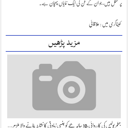
پر مشتمل ہیں، جو ان کے فن کی ایک نمایاں پہچان ہے۔
کیٹاگری میں :
علاقائی
مزید پڑھیں
جہلم پولیس کی کارروائی،10 سالہ بچے کو جنسی زیادتی کا نشانہ بنانے والا ملزم…