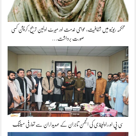
محکمہ ریونیو میں شفافیت، عوامی خدمت اور میرٹ اولین ترجیح، کرپشن کسی
صورت برداشت…
سی پی او،راولپنڈی کی انجمن تاجران کے عہدیداران سے تعارفی میٹنگ