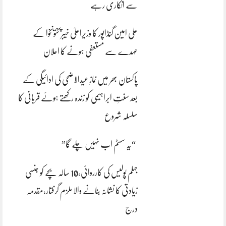
سے انکاری رہے
علی امین گنڈاپور کا وزیراعلیٰ خیبرپختونخوا کے
عہدے سے مستعفی ہونے کا اعلان
پاکستان بھر میں نمازِ عیدالاضحی کی ادائیگی کے
بعد سنتِ ابراہیمی کو زندہ رکھتے ہوئے قربانی کا
سلسلہ شروع
“یہ سسٹم اب نہیں چلے گا”
جہلم پولیس کی کارروائی،10 سالہ بچے کو جنسی
زیادتی کا نشانہ بنانے والا ملزم گرفتار،مقدمہ
درج