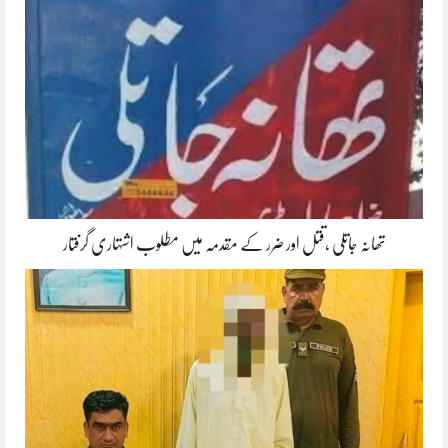
تھانہ جاتلی ،قتل اور ضرر کے مقدمہ میں مطلوب اشتہاری گرفتار