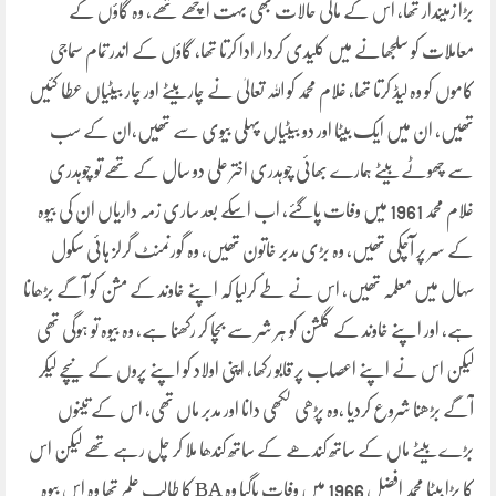
بڑا زمیندار تھا، اس کے مالی حالات بھی بہت اچھے تھے، وہ گاؤں کے
معاملات کو سلجھانے میں کلیدی کردار ادا کرتا تھا، گاؤں کے اندر تمام سماجی
کاموں کو وہ لیڈ کرتا تھا، غلام محمد کو اللہ تعالیٰ نے چار بیٹے اور چار بیٹیاں عطا کئیں
تھیں، ان میں ایک بیٹا اور دو بیٹیاں پہلی بیوی سے تھیں،ان کے سب
سے چھوٹے بیٹے ہمارے بھائی چوہدری اختر علی دو سال کے تھے تو چوہدری
غلام محمد 1961 میں وفات پاگئے، اب اسکے بعد ساری زمہ داریاں ان کی بیوہ
کے سر پر آچکی تھیں، وہ بڑی مدبر خاتون تھیں، وہ گورنمنٹ گرلز ہائی سکول
سہال میں معلمہ تھیں، اس نے طے کرلیا کہ اپنے خاوند کے مشن کو آگے بڑھانا
ہے، اور اپنے خاوند کے گلشن کو ہر شر سے بچا کر رکھنا ہے، وہ بیوہ تو ہوگی تھی
لیکن اس نے اپنے اعصاب پر قابو رکھا، اپنی اولاد کو اپنے پروں کے نیچے لیکر
آگے بڑھنا شروع کردیا ،وہ پڑھی لکھی دانا اور مدبر ماں تھی، اس کے تینوں
بڑے بیٹے ماں کے ساتھ کندھے کے ساتھ کندھا ملا کر چل رہے تھے لیکن اس
کا بڑا بیٹا محمد افضل 1966 میں وفات پاگیا وہ BA کا طالب علم تھا وہ اس بیوہ