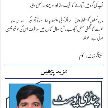
آپ کی گود میں آجائے گا، ایک دانا اور سوج بوجھ رکھنی والی
ماں نسلوں کو سنوار دیتی ہے اگر کوئی دیکھنا چاہتا ہے تو آکر دیکھ لے، اس مدبر
عورت کا گلشن مکمل آباد ہے، آج سہال گاؤں میں ہر طرف اس کی خوشبو پھیلی
ہوئی ہے الحمدللہ
کیٹاگری میں :
کالم
مزید پڑھیں