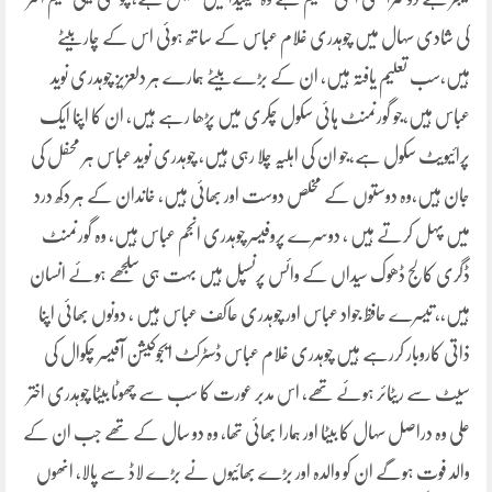
کی شادی سہال میں چوہدری غلام عباس کے ساتھ ہوئی اس کے چار بیٹے
ہیں،سب تعلیم یافتہ ہیں، ان کے بڑے بیٹے ہمارے ہر دلعزیز چوہدری نوید
عباس ہیں،جو گورنمنٹ ہائی سکول چکری میں پڑھا رہے ہیں، ان کا اپنا ایک
پرائیویٹ سکول ہے،جو ان کی اہلیہ چلا رہی ہیں، چوہدری نوید عباس ہر محفل کی
جان ہیں،وہ دوستوں کے مخلص دوست اور بھائی ہیں، خاندان کے ہر دکھ درد
میں پہل کرتے ہیں ، دوسرے پروفیسر چوہدری انجم عباس ہیں، وہ گورنمنٹ
ڈگری کالج ڈھوک سیداں کے وائس پرنسپل ہیں بہت ہی سلجھے ہوئے انسان
ہیں،، تیسرے حافظ جواد عباس اور چوہدری عاکف عباس ہیں ، دونوں بھائی اپنا
ذاتی کاروبار کررہے ہیں چوہدری غلام عباس ڈسٹرکٹ ایجوکیشن آفیسر چکوال کی
سیٹ سے ریٹائر ہوئے تھے، اس مدبر عورت کا سب سے چھوٹا بیٹا چوہدری اختر
علی وہ دراصل سہال کا بیٹا اور ہمارا بھائی تھا، وہ دو سال کے تھے جب ان کے
والد فوت ہوگے ان کو والدہ اور بڑے بھائیوں نے بڑے لاڈ سے پالا، انھوں