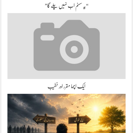
“یہ سسٹم اب نہیں چلے گا”
ایک اچھا مقرر اور خطیب