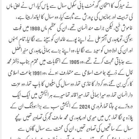
نے میٹرک کا امتحان گورنمنٹ ہائی سکول سہال سے پاس کیا، اس نے اپنی ماں
کی تربیت اور بھائیوں کی پرورش سے ثابت کیا، وہ سہال کا ایماندار بیٹا ہے،
خاموش طبع، لیکن جرات مند انسان تھے، ان کی عظیم ماں 1988 میں فوت
ہوگئی، تو چوہدری آختر علی نے اپنے پورے خاندان کو سینے سے لگا لیا، تمام بہنوں
اور ان کی اولادوں کو سینہ سے لگا لیا، وہ اپنے بڑے بھائی چوہدری منیر افضل
سے جذباتی محبت کرتے تھے،وہ 1985 کے انتخابات میں محترم جناب ڈاکٹر محمد
کمال کے ذریعے جماعت اسلامی سے متعارف ہوئے ،وہ 1991 جماعت اسلامی
کا رکن بن گئے،وہ کردار کا غازی تھا، وہ سہال کی بیٹیوں کا باپ تھا، وہ عزت
دار انسان تھا، وہ میرا بھائی تھا، میرا قائد تھا میرے ہر الیکشن میں ایک ایک
دروازے پر جاتا تھا،فروری 2024 کے الیکشن سب سے بڑا ہوڈنگ ان کے
پلازہ پر لگا تھا، جس میں میری اور چوہدری محمد عارف گجر کی تصاویر تھیں نیچے
سہال کے ساتھیوں کی تصاویر تھیں، ان کی محنت سے سہال گاؤں سے