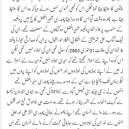
خاتون کا سوتیلا بیٹا تھا لیکن اس کو کبھی محسوس نہیں ہونے دیا کہ وہ اس کا سوتیلا
بیٹا ہے پھر وہ وقت آیا اس کا دوسرا بیٹا چوہدری شبیر افضل کالج میں پروفیسر
کے منصب پر فائز تھا پروفیسر شبیر افضل دو کتابوں کے مصنف تھے، ان کی
ایک کتاب علی شریعتی کے انقلابی افکار اور اقبال، پر ان کو صدارتی ایوارڈ یافتہ
ملا تھا ان کی وفات 21جنوری 2003:کو ہوئی تھی ان کی اولاد نہیں تھی لیکن
اس کو وہ اپنے لئے اعزاز سمجھتے تھے کہ میری اولاد نہیں تو میرے لئے اعزاز ہے
کہ میں نے اپنے بھائیوں کی اولادوں اور بہنوں کی اولادوں کو اپنے پروں میں
لیکر یہاں تک پہنچا دیا ہے ان کے دوسرے بیٹے چوہدری منیر افضل تھے
انھوں نے زرعی یونیورسٹی فیصل آباد سے MSC کی تھی، وہ ہیوی انڈسٹریز ٹیکسلا
سے گریٹ اٹھارہ کے افسر ریٹائر ہوئے تھے، وہ بہت ہی خاموش طبع اور فتنوں
سے دور رہنے والے انسان تھے اپنے چھوٹے بھائی چوہدری اختر علی اور اپنی
بہنوں سے اور ان کی اولادوں سے جذباتی محبت کرنے والے انسان تھے ان