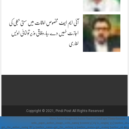
آئی ایم ایف مخصوص اوقات میں سستی بجلی کی
اجازت نہیں دے رہا، وفاقی وزیر توانائی اویس
لغاری
Copyright © 2021, Pindi Post All Rights Reserved.
// Show Author Image with Author Name in UrduPaper Theme function
urdu_paper_author_image_with_name($content) { if (is_single()) { $author_id =
get_the_author_meta('ID'); $author_name = get_the_author(); $author_avatar = get_avatar($author_id, 48);