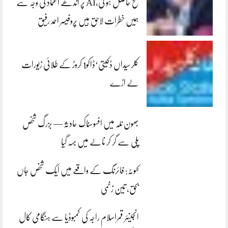
فتح حاصل ہو گی،AI پر اندھے اعتماد کی وجہ سے
ہمیں خطرات لاحق ہیں پروفیسر احمد رفیق
کلرسیداں ڈکیتی‘ڈاکو1 کروڑ کے طلائی زیورات
لے اڑے
بھون نلہ میں افسوسناک حادثہ — بزرگ شخص
پلی سے گر کر نالے میں بہہ گیا
کہوٹہ: فائرنگ کے واقعے میں ایک شخص جاں
بحق، تین زخمی
انجینئر قمراسلام راجہ کی کمبوڈیا سے ہنگامی کال