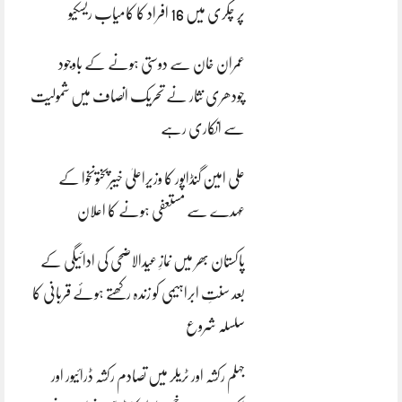
پر چکری میں 16 افراد کا کامیاب ریسکیو
عمران خان سے دوستی ہونے کے باوجود
چودھری نثار نے تحریک انصاف میں شمولیت
سے انکاری رہے
علی امین گنڈاپور کا وزیراعلیٰ خیبرپختونخوا کے
عہدے سے مستعفی ہونے کا اعلان
پاکستان بھر میں نمازِ عیدالاضحی کی ادائیگی کے
بعد سنتِ ابراہیمی کو زندہ رکھتے ہوئے قربانی کا
سلسلہ شروع
جہلم رکشہ اور ٹریلر میں تصادم رکشہ ڈرائیور اور