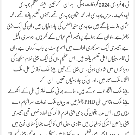
کی 4 فروری 2024 کو وفات ہوگی ہے ان کے تین بیٹے، معظم چوہدری
ایڈووکیٹ، مزمل چوہدری اور محمد عثمان چوہدری تھے، تینوں تعلیم یافتہ تھے، محمد
عثمان وفات پاگئے ہیں، چوہدری منیر افضل کی چار بیٹیاں ہیں، ان کی ایک بیٹی
ڈاکٹر ہے، جو ان کے بھانجے پروفیسر انجم عباس کے گھر ہیں، دوسری وکیل
ہے، تیسری ایک سرکاری ادارے میں اہم پوسٹ پر جاب کررہی ہے، ان
کی تمام بیٹیاں اعلی تعلیم یافتہ ہیں، اس عظیم ماں کی ایک بیٹی غلام سکینہ کی
روپڑ کلاں میں شادی ہوئی، اس بیٹی کے تین بیٹے ملک نوازش علی، ملک
افتخار، ملک نثار ہیں، اور ان کی چار بیٹیاں تھیں۔ ان کے
بیٹے ملک افتخار فوت ہوگے ہیں، ہمارے بھائی ملک نوازش علی کے اکلوتے
بیٹے ملک وقاص علی PHD ڈاکٹر ہیں وہ بیرون ملک خدمات سر انجام دے
رہیں ہیں ، اس مدبر خاتون کی بڑی بیٹی غلام فاطمہ کی اولاد نہیں تھی، تیسری
بیٹی یاسمین اختر کی ڈھلیال میں شادی ہوئی اس کا ایک بیٹا پاکستان فوج میں
میجر ہے دوسرا بھی اعلی تعلیم ہے وہ کینیڈا میں سیٹل ہے، چوتھی بیٹی نسیم اختر