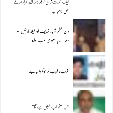
ایک عورت زخمی ٹریلر کا ڈرائیور فرار ہونے
میں کامیاب
وزیر اعظم شہباز شریف اور فیلڈ مارشل اہم
دورے پر سعودی عرب روانہ
غریب، غریب تر ہوتا جا رہا ہے
“یہ سسٹم اب نہیں چلے گا”