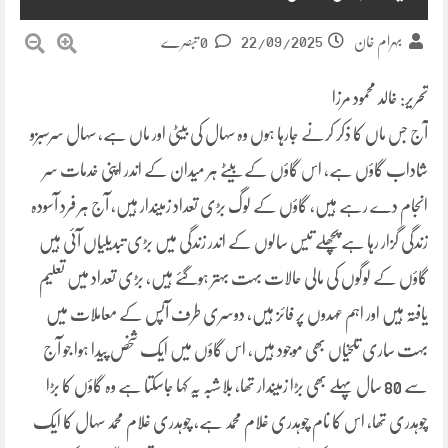
22/09/2025
بہرام خان
0 تبصرے
تحریر: خالد محمود مرزا
آج جس ماں کا ذکر کرنے جارہا ہوں وہ سہال کی بیٹی اور ماں ہے، سہال سرسبزو
شاداب گاؤں ہے، اس گاؤں کے بیٹے ہر میدان کے اندر اپنی خدمات سر
انجام دے رہے ہیں، گاؤں کے لوگ بڑی تعداد زمیندار ہیں، آج ہر فرد آسودہ
زندگی گزار رہا ہے پچھلے تیس سالوں کے اندر زندگی میں بڑی تبدیلیاں آئی ہیں
گاؤں کے لوگوں کی مالی حالات بہت بہتر ہوگئے ہیں، بڑی تعداد میں تعلیم
یافتہ ہیں اور اہم عہدوں پر فائز ہیں، دوسری طرف آپس کے معاملات میں
بہت ساری تلخیاں بھی موجود ہیں، اس گاؤں میں ایک شخص پیدا ہوا جو آج
سے 80 سال پہلے بھی بڑا زمیندار تھا، بلاشبہ یہ کہا جاسکتا ہے وہ گاؤں کا بڑا
چوہدری تھا، اس کا نام چوہدری غلام محمد ہے، چوہدری غلام محمد سہال کا ایک