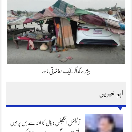
پیشہ ور گداگر ،ایک معاشرتی ناسور
اہم خبریں
آرٹیفشل انٹلیجنس دجال کا فتنہ ہے جس پر ہمیں