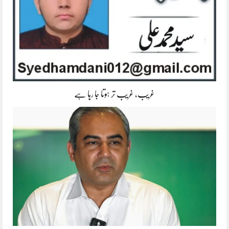
غریب، غریب تر ہوتا جا رہا ہے