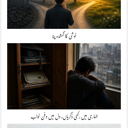
خوشی کا گمشدہ پتہ
الماری میں رکھی ڈگریاں، دل میں دفن خواب