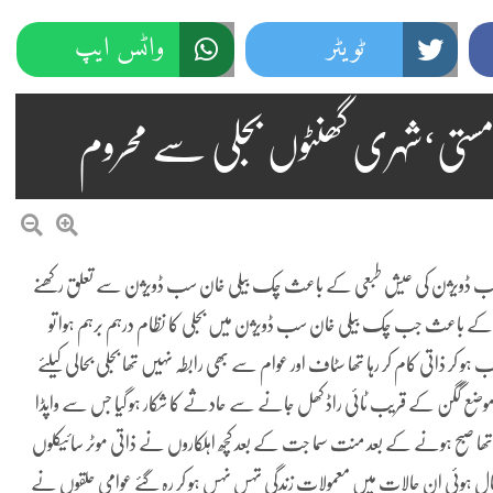
ٹویٹر
واٹس ایپ
ستی‘شہری گھنٹوں بجلی سے محروم
ن سب ڈویژن کی عیش طبعی کے باعث چک بیلی خان سب ڈویژن سے تعلق رکھنے
حروم رہے شدید طوفان کے باعث جب چک بیلی خان سب ڈویژن میں بجلی کا نظام درہم برہم ہوا تو
ذاتی کام کر رہا تھا سٹاف اور عوام سے بھی رابطہ نہیں تھا بجلی بحالی کیلئے
رک موضع گگن کے قریب ٹائی راڈ کھل جانے سے حادثے کا شکار ہو گیا جس سے واپڈا
 تھا صبح ہونے کے بعد منت سما جت کے بعد کچھ اہلکاروں نے ذاتی موٹر سائیکلوں
جام دیا جس سے لگ بھگ 24گھنٹوں بعد بجلی بحال ہوئی ان حالات میں معمولات زندگی تہس نہس ہو کر رہ گئے عوامی حلقوں نے