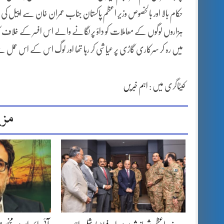
حکام بالا اور بالخصوص وزیر اعظم پاکستان جناب عمران خان سے اپیل ک
ہزاروں لوگوں کے معاملات کو داؤ پر لگانے والے اس افسر کے خلاف 
میں رہ کر سرکاری گاڑی پر عیاشی کر رہا تھا اور لوگ اس کے اس عمل 
کیٹاگری میں :
اہم خبریں
مزی