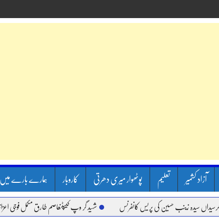
آزاد کشمیر
تعلیم
پوٹھوار میری دھرتی
کاروبار
ہمارے بارے میں
ں سیدہ زینب حسین کی پریس کانفرنس
شہید گر وپ کیپٹنعاصم طارق مکمل فوجی اعزاز کے سات