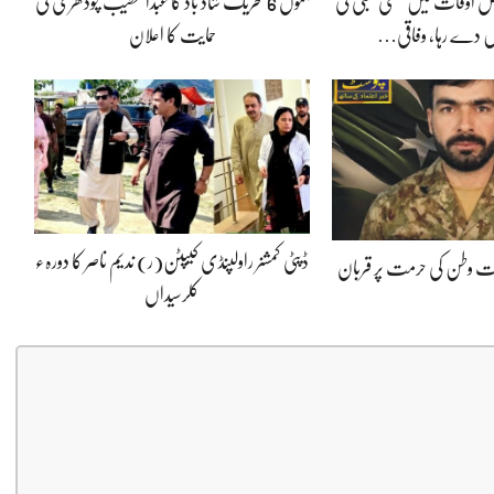
 اوقات میں سستی بجلی کی
جموں 6 تحریک شاد باد کا عبدالخطیب چودھری کی
 دے رہا، وفاقی…
حمایت کا اعلان
ڈپٹی کمشنر راولپنڈی کیپٹن(ر) ندیم ناصر کا دورہء
پوت وطن کی حرمت پر قربان
کلرسیداں