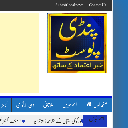
Skip
Submit local news
Contact Us
to
content
صفحہ اول
اہم خبریں
علاقائی
بین الاقوامی
کالمز
اہم خبریں
 بارشیں، لینڈ سلائیڈنگ اور کوٹلی ستیاں کے نظر انداز متاثرین
اسسٹنٹ کمشنر کلرسیدا