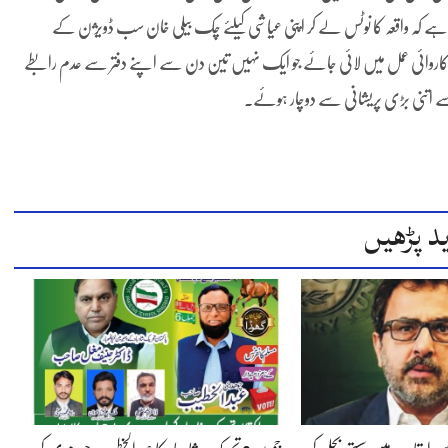
ی ہے کہ واقعہ کا نوٹس لے کر اپنی عیاشی کیلئے چک بیلی خان سب ڈویژن کے
کاروائی عمل میں لائی جائے جو ایک نہیں تین دن سے اپنے دفتر سے عدم رابطے
سے اتنی بڑی پریشانی سے دوچار ہوئے۔
د پڑھیں