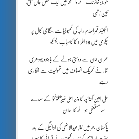
کہوٹہ: فائرنگ کے واقعے میں ایک شخص جاں بحق،
تین زخمی
انجینئر قمراسلام راجہ کی کمبوڈیا سے ہنگامی کال پر
چکری میں 16 افراد کا کامیاب ریسکیو
عمران خان سے دوستی ہونے کے باوجود چودھری
نثار نے تحریک انصاف میں شمولیت سے انکاری
رہے
علی امین گنڈاپور کا وزیراعلیٰ خیبرپختونخوا کے عہدے
سے مستعفی ہونے کا اعلان
پاکستان بھر میں نمازِ عیدالاضحی کی ادائیگی کے بعد
سنتِ ابراہیمی کو زندہ رکھتے ہوئے قربانی کا سلسلہ