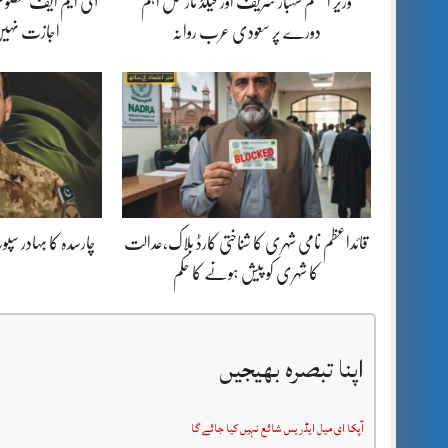
وزیر اعظم شہباز شریف اور فیلڈ مارشل اہم
آئی ایم ایف مخصوص
دورے پر سعودی عرب روانہ
اجازت نہیں
قائداعظم نامی شہری کا شناختی کارڈ بلاک،عدالت
چارسدہ کا بہادر س
کا شہری کو پیش ہونے کا حکم
اپنا تبصرہ بھیجیں
آپکا ای میل ایڈریس شائع نہیں کیا جائے گا