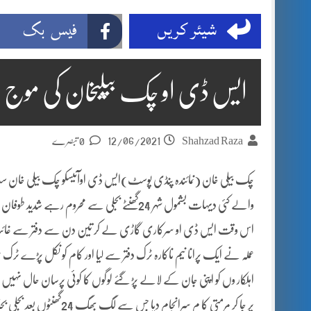
شیئر کریں
فیس بک
ایس ڈی او چک بیلیخان کی موج م
12/06/2021
Shahzad Raza
0 تبصرے
چک بیلی خان (نمائندہ پنڈی پوسٹ)ایس ڈی اوآئیسکو چک بیلی خا
والے کئی دیہات بشمول شہر 24گھنٹے بجلی سے م
اس وقت ایس ڈی او سرکاری گاڑی لے کر تین دن سے دفتر سے غائب ہو کر 
عملہ نے ایک پرانا نیم ناکارہ ٹرک دفتر سے لیا اور کام کو نکل پڑے ٹ
اہلکار وں کو اپنی جان کے لالے پڑ گئے لوگوں کا کوئی پرسان حال نہیں
پر جا کر مرمتی کا م سران