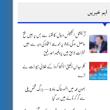
اہم خبریں
آرٹیفشل انٹلیجنس دجال کا فتنہ ہے جس پر ہمیں فتح
حاصل ہو گی،AI پر اندھے اعتماد کی وجہ سے ہمیں
خطرات لاحق ہیں پروفیسر احمد رفیق
کلرسیداں ڈکیتی‘ڈاکو1 کروڑ کے طلائی زیورات لے
اڑے
بھون نلہ میں افسوسناک حادثہ — بزرگ شخص پلی
سے گر کر نالے میں بہہ گیا