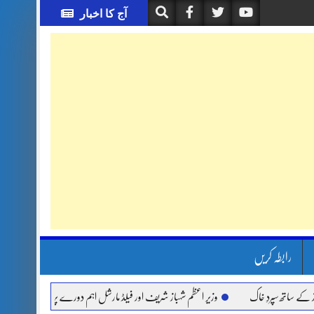
آج کا اخبار
رابطہ کریں
ھ سپردِ خاک
وزیر اعظم شہباز شریف اور فیلڈ مارشل اہم دورے پر سعودی عرب روانہ