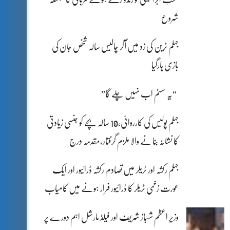
شروع
جہلم ٹرین کی زد میں آکر چالیس سالہ شخص جان کی
بازی ہارگیا
“یہ سسٹم اب نہیں چلے گا”
جہلم پولیس کی کارروائی،10 سالہ بچے کو جنسی زیادتی
کا نشانہ بنانے والا ملزم گرفتار،مقدمہ درج
جہلم رکشہ اور ٹریلر میں تصادم رکشہ ڈرائیور اور ایک
عورت زخمی ٹریلر کا ڈرائیور فرار ہونے میں کامیاب
وزیر اعظم شہباز شریف اور فیلڈ مارشل اہم دورے پر