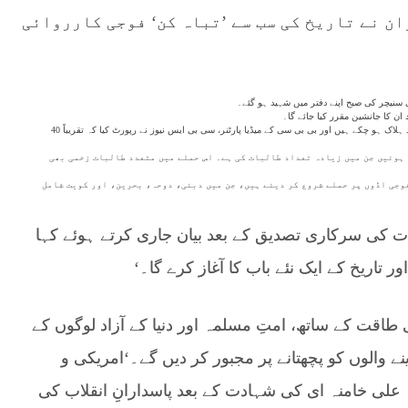
ان نے تاریخ کی سب سے ’تباہ کن‘ فوجی کارروائی
سنیچر کی صبح اپنے دفتر میں شہید ہو گئے۔
ہلالِ احمر کے مطابق ایران پر امریکی و اسرائیلی حملوں میں 200 سے زیادہ افراد ہلاک ہو چکے ہیں اور بی بی سی کے میڈیا پارٹنر، سی بی ایس نیوز نے رپورٹ کیا کہ تقریباً 40
ے شہر میناب میں لڑکیوں کے ایک سکول پر حملے میں 108 ہلاکتیں ہوئیں جن میں زیادہ تعداد طالبات کی ہے۔ اس حملے میں متعدد طالبات زخمی بھی
وجی اڈوں پر حملے شروع کر دیئے ہیں، جن میں دبئی، دوحہ، بحرین، اور کویت شامل
 کی سرکاری تصدیق کے بعد بیان جاری کرتے ہوئے کہا
ر تاریخ کے ایک نئے باب کا آغاز کرے گا۔‘
 طاقت کے ساتھ، امتِ مسلمہ اور دنیا کے آزاد لوگوں کے
نے والوں کو پچھتانے پر مجبور کر دیں گے۔‘امریکی و
لہ علی خامنہ ای کی شہادت کے بعد پاسدارانِ انقلاب کی