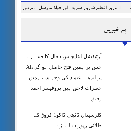
وزیر اعظم شہباز شریف اور فیلڈ مارشل اہم دورے پر سعودی عرب 
اہم خبریں
آرٹیفشل انٹلیجنس دجال کا فتنہ ہے
جس پر ہمیں فتح حاصل ہو گی،AI
پر اندھے اعتماد کی وجہ سے ہمیں
خطرات لاحق ہیں پروفیسر احمد
رفیق
کلرسیداں ڈکیتی‘ڈاکو1 کروڑ کے
طلائی زیورات لے اڑے