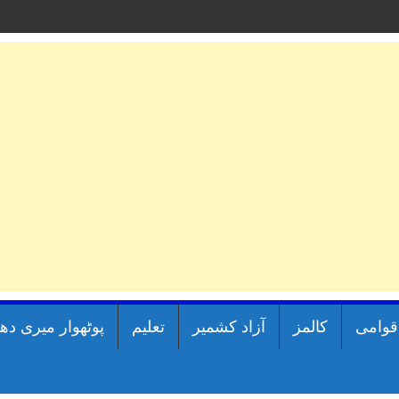
اقوامی
کالمز
آزاد کشمیر
تعلیم
پوٹھوار میری دھ