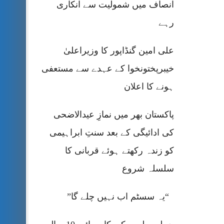
انصاف میں شمولیت سے انکاری
رہے
علی امین گنڈاپور کا وزیراعلیٰ
خیبرپختونخوا کے عہدے سے مستعفی
ہونے کا اعلان
پاکستان بھر میں نمازِ عیدالاضحی
کی ادائیگی کے بعد سنتِ ابراہیمی
کو زندہ رکھتے ہوئے قربانی کا
سلسلہ شروع
“یہ سسٹم اب نہیں چلے گا”