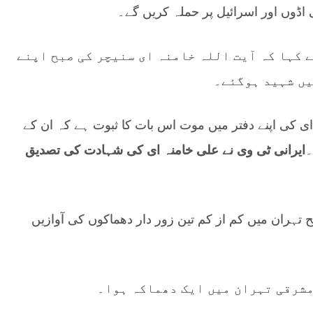
 اڈوں اور اسرائیل پر حملہ کریں گے۔
 کہا کہ آیت اللہ خامنہ ای سنیچر کی صبح اپنے
یں شہید ہوگئے۔
 ای کی اپنے دفتر میں موت اس بات کا ثبوت ہے کہ ان کے
۔
ایرانی ٹی وی نے علی خامنہ ای کی شہادت کی تصدیق
تہران میں کم از کم تین زور دار دھماکوں کی آوازیں
 مشرقی تہران میں ایک دھماکہ ہوا۔