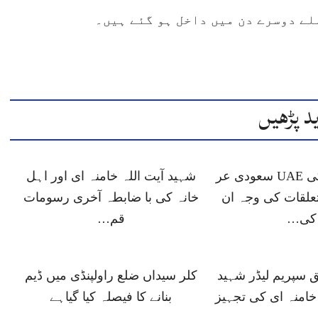
لے دوسرے دن میں داخل ہو گئے ہیں۔
د پڑھیں
ڈونلڈ ٹرمپ کی UAE سعودی عر
شہید آیت اللہ خامنہ ای اور اہل
علقات کی وجہ ان
خانہ کی با ضابطہ آخری رسومات
کی…
قم…
ق سپریم لیڈر شہید
کلر سیداں ضلع راولپنڈی میں ڈیم
خامنہ ای کی تجہیز
بنانے کا فیصلہ کیا گیاہے