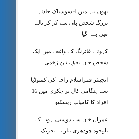
بھون نلہ میں افسوسناک حادثہ —
بزرگ شخص پلی سے گر کر نالے
میں بہہ گیا
کہوٹہ: فائرنگ کے واقعے میں ایک
شخص جاں بحق، تین زخمی
انجینئر قمراسلام راجہ کی کمبوڈیا
سے ہنگامی کال پر چکری میں 16
افراد کا کامیاب ریسکیو
عمران خان سے دوستی ہونے کے
باوجود چودھری نثار نے تحریک