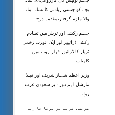
جہلم پولیس کی کارروائی،10 سالہ
بچے کو جنسی زیادتی کا نشانہ بنانے
والا ملزم گرفتار،مقدمہ درج
جہلم رکشہ اور ٹریلر میں تصادم
رکشہ ڈرائیور اور ایک عورت زخمی
ٹریلر کا ڈرائیور فرار ہونے میں
کامیاب
وزیر اعظم شہباز شریف اور فیلڈ
مارشل اہم دورے پر سعودی عرب
روانہ
غریب، غریب تر ہوتا جا رہا