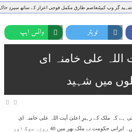
گر وپ کیپٹنعاصم طارق مکمل فوجی اعزاز کے ساتھ سپردِ خاک
ٹویٹر
واٹس ایپ
ت اللہ علی خامنہ ای
لوں میں شہید
 ہے کہ ملک کے رہبرِ اعلیٰ آیت اللہ علی خامنہ ای
امریکی اور اسرائیلی حملوں میں شہید ہو گئے ہیں۔ ایرانی حکومت نے ملک بھر میں 40 روزہ سوگ اور