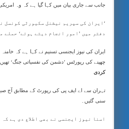
جانب سے جاری بیان میں کہا گیا ہے کہ وہ امریکی
‘ایران کی سپریم نیشنل سکیورٹی کونسل نے
دفتر میں ’امور انجام دیتے ہوئے‘ حملے م
ایران کی نیوز ایجنسی تسنیم نے کہا ہے کہ خامنہ
چھپنے کی رپورٹس ’دشمن کی نفسیاتی جنگ‘ تھیں
کردی
تہران سے اے ایف پی کی رپورٹ کے مطابق آج صبح 
سنی گئیں۔
اسنا نیوز ایجنسی نے بھی اطلاع دی ہے کہ