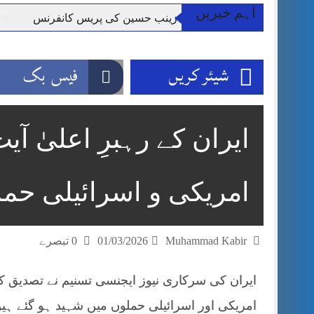
اہم خبریں
مشنر کلرسیداں سیدہ زینب حسین کی پریس کانفرنس
شہید 
شیئر کریں
فیس بک
ایران کے رہبرِ اعلیٰ آی
امریکی و اسرائیلی حم
Muhammad Kabir
01/03/2026
0 تبصرے
ایران کی سرکاری نیوز ایجنسی تسنیم نے تصدیق کی