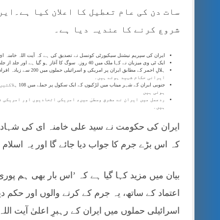
سات دن کی عام تعطیل کا اعلان کیا ہے۔ایر
شروع کرنے کا عندیہ دیا ہے۔
ایران کی سپریم نیشنل سیکیورٹی کونسل نے تصدیق کی ہے کہ آیت اللہ خامنہ ای 
ایک ٹی وی میزبان نے کہا ملک میں 40 روزہ سوگ کا آغاز ہو گیا ہے اور جلد از جلد ان کا جانشین مقرر کیا جائے گا۔
ایرانی حکام شہید ہوئے ہیں۔
جنوبی ایران ک
ہوئی ہیں
ردعمل میں ایران نے مشرق وسطیٰ میں، امریکی اتحادیوں اور امریکی ف
ہیں۔
ایران کی حکومت نے سید علی خامنہ ای کی شہادت
کہ اس بڑے جرم کا جواب دیا جائے گا اور یہ اسلام او
بیان میں مزید کہا گیا ہے کہ ’اس بار بھی ہم پوری
اعتماد کے ساتھ، یہ جرم کے کرنے والوں اور حکم دی
اسرائیلی حملوں میں ایران کے رہبرِ اعلیٰ آیت ال