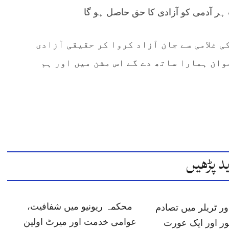
ہر آدمی کو آزادی کا حق حاصل ہو گا
کی غلامی سے جان آزاد کروا کر حقیقی آزادی
وان ہمارا ساتھ دے گے اس مشن میں اور ہم
د پڑھیں
محکمہ ریونیو میں شفافیت،
ر ٹریلر میں تصادم
عوامی خدمت اور میرٹ اولین
ور اور ایک عورت