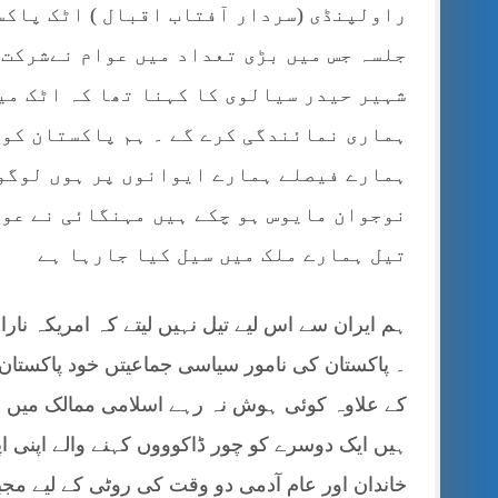
راولپنڈی (سردار آفتاب اقبال ) اٹک پاک
جلسہ جس میں بڑی تعداد میں عوام نےشرکت 
شہیر حیدر سیالوی کا کہنا تھا کہ اٹک میر
ہماری نمائندگی کرے گے ۔ ہم پاکستان کو 
ہمارے فیصلے ہمارے ایوانوں پر ہوں لوگوں
نوجوان مایوس ہو چکے ہیں مہنگائی نے عوا
تیل ہمارے ملک میں سیل کیا جارہا ہے
ہم ایران سے اس لیے تیل نہیں لیتے کہ امریکہ نار
۔ پاکستان کی نامور سیاسی جماعیتں خود پاکستان 
کے علاوہ کوئی ہوش نہ رہے اسلامی ممالک میں م
ہیں ایک دوسرے کو چور ڈاکوووں کہنے والے اپنی اپ
خاندان اور عام آدمی دو وقت کی روٹی کے لیے مجبو