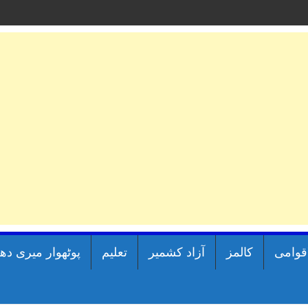
اقوامی
کالمز
آزاد کشمیر
تعلیم
پوٹھوار میری دھ