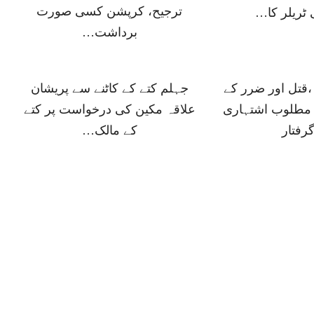
ترجیح، کرپشن کسی صورت
ٹریلر کا…
برداشت…
 ،قتل اور ضرر کے
جہلم کتے کے کاٹنے سے پریشان
مطلوب اشتہاری
علاقہ مکین کی درخواست پر کتے
رفتار
کے مالک…