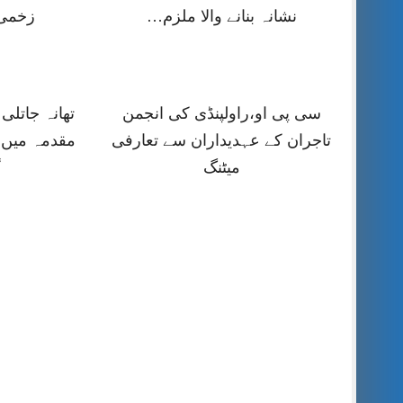
نشانہ بنانے والا ملزم…
زخمی 
سی پی او،راولپنڈی کی انجمن
تھانہ جاتلی
تاجران کے عہدیداران سے تعارفی
مقدمہ میں 
میٹنگ
گ