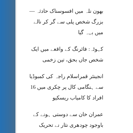
بھون نلہ میں افسوسناک حادثہ —
بزرگ شخص پلی سے گر کر نالے
میں بہہ گیا
کہوٹہ: فائرنگ کے واقعے میں ایک
شخص جاں بحق، تین زخمی
انجینئر قمراسلام راجہ کی کمبوڈیا
سے ہنگامی کال پر چکری میں 16
افراد کا کامیاب ریسکیو
عمران خان سے دوستی ہونے کے
باوجود چودھری نثار نے تحریک