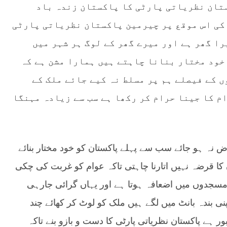
ستان نظریاتی پارٹی کا پاکستان زندہ باد
کی اس موقع پر چیرمین پاکستان نظریاتی پارٹی
ا گھر ہے اور میرے گھر کے لوگ ہر شہر میں
خود مختار بنانا چاہتے ہیں ہمارا مشن ہے کہ
 کے فیصلے ہم پر مسلط نہ کیے جائے ملک کے
م کا جینا حرام کر رکھا ہے سب سے زیادہ مہنگا
اض نہ ہو جائے سب سے پہلے پاکستان کو خود مختار بنائے
کا قرضہ نہیں اتارنا چاہتی تاکہ عوام کو غربت کی چکی
سجدوں میں اضعافہ ہوتا ہے اور یہاں گرائی جارہی
نی بندہ بانٹ میں لگے ہیں ملک کو لوٹ کر کھائے چند
ر ہے پاکستان نظریاتی پارٹی کا دست و بازو بنے تاکہ