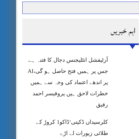
اہم خبریں
حرمت پر قربان
 کی پریس کانفرنس
آرٹیفشل انٹلیجنس دجال کا فتنہ ہے
جس پر ہمیں فتح حاصل ہو گی،AI
پر اندھے اعتماد کی وجہ سے ہمیں
خطرات لاحق ہیں پروفیسر احمد
رفیق
کلرسیداں ڈکیتی‘ڈاکو1 کروڑ کے
طلائی زیورات لے اڑے