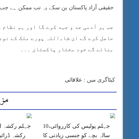
حقیقی آزاد پاکستان بن سکے یہ تب ممکن ہے جب 
جب ہر آدمی جد و جہد کرے گا اور ہم نظام 
حاصل کرے گے ان شاءاللہ پورے ملک کے نوج
بنائے گے خود مختار پاکستان ۔۔۔
کیٹاگری میں :
علاقائی
مزی
جہلم پولیس کی کارروائی،10
جہلم رکشہ او
سالہ بچے کو جنسی زیادتی کا
رکشہ ڈرائی