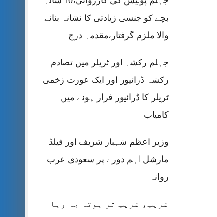
جہلم پولیس کی کارروائی،10 سالہ
بچے کو جنسی زیادتی کا نشانہ بنانے
والا ملزم گرفتار،مقدمہ درج
جہلم رکشہ اور ٹریلر میں تصادم
رکشہ ڈرائیور اور ایک عورت زخمی
ٹریلر کا ڈرائیور فرار ہونے میں
کامیاب
وزیر اعظم شہباز شریف اور فیلڈ
مارشل اہم دورے پر سعودی عرب
روانہ
غریب، غریب تر ہوتا جا رہا