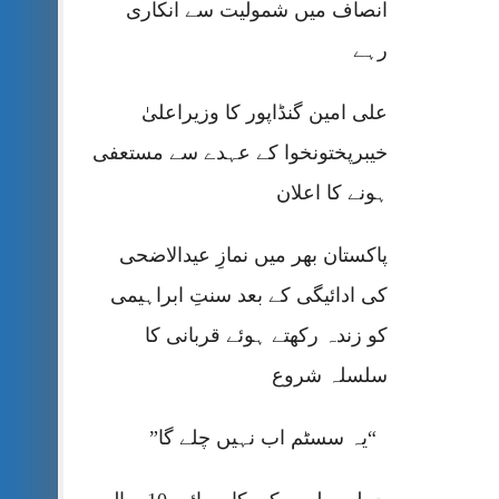
انصاف میں شمولیت سے انکاری
رہے
علی امین گنڈاپور کا وزیراعلیٰ
خیبرپختونخوا کے عہدے سے مستعفی
ہونے کا اعلان
پاکستان بھر میں نمازِ عیدالاضحی
کی ادائیگی کے بعد سنتِ ابراہیمی
کو زندہ رکھتے ہوئے قربانی کا
سلسلہ شروع
“یہ سسٹم اب نہیں چلے گا”