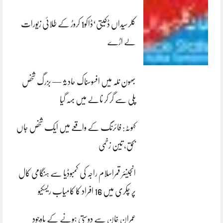
کلرسیداں ڈکیتی‘ڈاکو1 کروڑ کے طلائی زیورات
لے اڑے
بھون نلہ میں افسوسناک حادثہ — بزرگ شخص
پلی سے گر کر نالے میں بہہ گیا
کہوٹہ: فائرنگ کے واقعے میں ایک شخص جاں
بحق، تین زخمی
انجینئر قمراسلام راجہ کی کمبوڈیا سے ہنگامی کال
پر چکری میں 16 افراد کا کامیاب ریسکیو
عمران خان سے دوستی ہونے کے باوجود