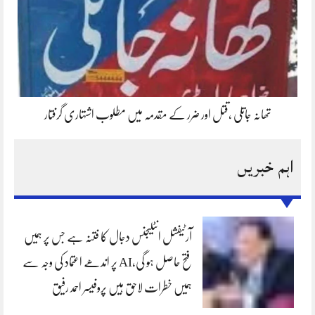
تھانہ جاتلی ،قتل اور ضرر کے مقدمہ میں مطلوب اشتہاری گرفتار
اہم خبریں
آرٹیفشل انٹلیجنس دجال کا فتنہ ہے جس پر ہمیں
فتح حاصل ہو گی،AI پر اندھے اعتماد کی وجہ سے
ہمیں خطرات لاحق ہیں پروفیسر احمد رفیق