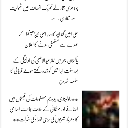
چودھری نثار نے تحریک انصاف میں شمولیت
سے انکاری رہے
علی امین گنڈاپور کا وزیراعلیٰ خیبرپختونخوا کے
عہدے سے مستعفی ہونے کا اعلان
پاکستان بھر میں نمازِ عیدالاضحی کی ادائیگی کے
بعد سنتِ ابراہیمی کو زندہ رکھتے ہوئے قربانی کا
سلسلہ شروع
**راولپنڈی: پٹرولیم مصنوعات کی قیمتوں میں
اضافے اور مہنگائی کے خلاف جماعت اسلامی
کا دھرنا، شہریوں کی بڑی تعداد کی شرکت**