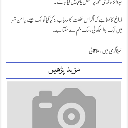
سپروائز کو فوری طور پر معطل یا تبدیل کیا جائے۔
ذرائع کا کہنا ہے کہ اگر اس غفلت کا سدباب نہ کیا گیا تو اٹک جیسے پرامن شہر
میں ایک بڑا سیکورٹی رسک جنم لے سکتا ہے۔
کیٹاگری میں :
علاقائی
مزید پڑھیں