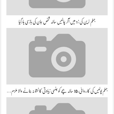
جہلم ٹرین کی زد میں آکر چالیس سالہ شخص جان کی بازی ہارگیا
جہلم پولیس کی کارروائی،10 سالہ بچے کو جنسی زیادتی کا نشانہ بنانے والا ملزم…