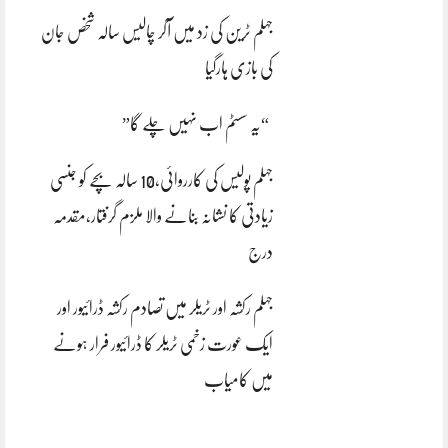
جہلم ٹرین کی زد میں آکر چالیس سالہ شخص جان
کی بازی ہارگیا
“یہ سسٹم اب نہیں چلے گا”
جہلم پولیس کی کارروائی،10 سالہ بچے کو جنسی
زیادتی کا نشانہ بنانے والا ملزم گرفتار،مقدمہ
درج
جہلم رکشہ اور ٹریلر میں تصادم رکشہ ڈرائیور اور
ایک عورت زخمی ٹریلر کا ڈرائیور فرار ہونے
میں کامیاب