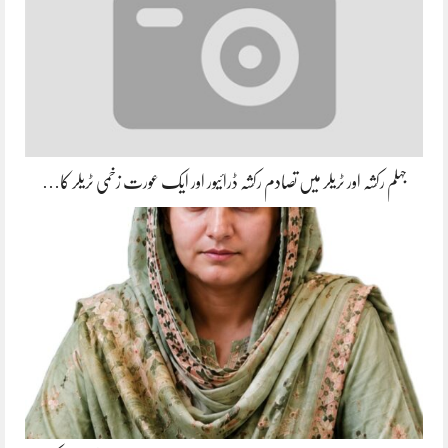
جہلم رکشہ اور ٹریلر میں تصادم رکشہ ڈرائیور اور ایک عورت زخمی ٹریلر کا…