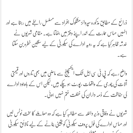
ذرائع کے مطابق مذکورہ سپروائز مشکوک افراد سے مسلسل رابطے میں رہتا ہے اور
انہیں حساس عمارت کے اندر اپنے دفتر میں بٹھاتا ہے۔ مقامی شہریوں نے
خدشہ ظاہر کیا ہے کہ یہ رویہ ادارے کی سیکورٹی کے لیے سنگین خطرہ بن سکتا
ہے۔
واضح رہے کہ پی ٹی سی ایل اٹک ایکسچینج سے ماضی میں بھی تاروں اور قیمتی
آلات کی چوری کے واقعات رپورٹ ہو چکے ہیں، لیکن اس کے باوجود ادارے
کی حفاظت کے ذمہ داران کی غفلت ختم نہیں ہوئی۔
شہریوں نے وفاقی وزیر داخلہ سے مطالبہ کیا ہے کہ وہ معاملے کا سخت نوٹس لیں
اور حساس ادارے کی فول پروف سیکورٹی کو یقینی بنانے کے لیے نالائق سیکورٹی