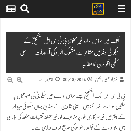
Skip
to
content
اٹک میں حساس ادارہ غیر محفوظ! پی ٹی سی ایل ایکسچینج کے
سیکورٹی دفتر میں مشاعرے، مشکوک افراد کی آمدورفت — اعلیٰ
سطحی انکوائری کا مطالبہ
06/10/2025
شہزاد حسین بھٹی
0 تبصرے
پی ٹی سی ایل اٹک ایکسچینج جیسے حساس ادارے میں سیکورٹی کی صورتحال پر
سنگین سوالات اٹھ گئے ہیں۔ عینی شاہدین کے مطابق یہاں سیکورٹی سپروائز
کے دفتر میں غیر سرکاری طور پر مشاعرے اور غیر متعلقہ تقریبات منعقد کی جا رہی
ہیں، جو ادارے کے قواعد و ضوابط کی صریح خلاف ورزی ہے۔