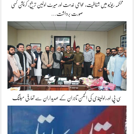
محکمہ ریونیو میں شفافیت، عوامی خدمت اور میرٹ اولین ترجیح، کرپشن کسی
صورت برداشت…
سی پی او،راولپنڈی کی انجمن تاجران کے عہدیداران سے تعارفی میٹنگ