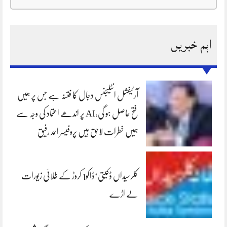
اہم خبریں
آرٹیفشل انٹلیجنس دجال کا فتنہ ہے جس پر ہمیں
فتح حاصل ہو گی،AI پر اندھے اعتماد کی وجہ سے
ہمیں خطرات لاحق ہیں پروفیسر احمد رفیق
کلرسیداں ڈکیتی‘ڈاکو1 کروڑ کے طلائی زیورات
لے اڑے