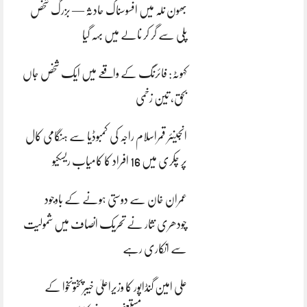
بھون نلہ میں افسوسناک حادثہ — بزرگ شخص
پلی سے گر کر نالے میں بہہ گیا
کہوٹہ: فائرنگ کے واقعے میں ایک شخص جاں
بحق، تین زخمی
انجینئر قمراسلام راجہ کی کمبوڈیا سے ہنگامی کال
پر چکری میں 16 افراد کا کامیاب ریسکیو
عمران خان سے دوستی ہونے کے باوجود
چودھری نثار نے تحریک انصاف میں شمولیت
سے انکاری رہے
علی امین گنڈاپور کا وزیراعلیٰ خیبرپختونخوا کے