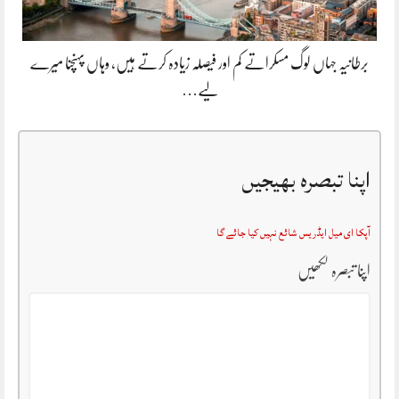
برطانیہ جہاں لوگ مسکراتے کم اور فیصلہ زیادہ کرتے ہیں، وہاں پہنچنا میرے
لیے…
اپنا تبصرہ بھیجیں
آپکا ای میل ایڈریس شائع نہیں کیا جائے گا
اپنا تبصرہ لکھیں