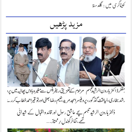
کیٹاگری میں :
گلدستہ
مزید پڑھیں
ڈاکٹر ہارون الرشید تبسم سچے عاشق رسول اور قائد و اقبال کے شیدائی
تھے،تفاخرگوندل/ممتاز…