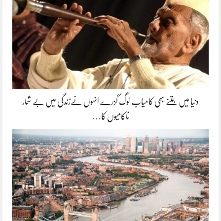
دنیا میں جتنے بھی کامیاب لوگ گزرے انہوں نےزندگی میں بے شمار
ناکامیوں کا…