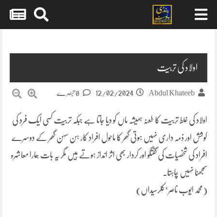
Skip
to
content
اولاد کی تربیت
12/02/2024
Abdul Khateeb
0 تبصرے
اولاد کی غلط تربیت کا طعنہ ہمیشہ ماں کو دیا جاتا ہے جبکہ تربیت کسی ایک فرد کی
کوشش اور ذمہ داری نہیں ہوتی گھر کا ماحول افراد کار ہن سہن گھر کے دوسرے
افراد کی شخصیات کی گفتگو اور کردار بھی اثر انداز ہوتے ہیں مگر یہ بات ہمارا معاشرہ
سمجھنا نہیں چاہتا۔
(محمد ایوب ناصر‘کلرسیداں)