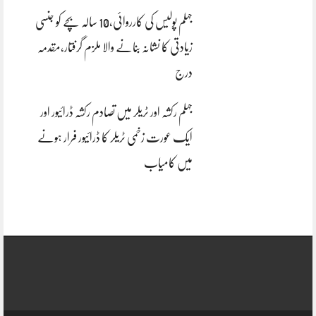
جہلم پولیس کی کارروائی،10 سالہ بچے کو جنسی
زیادتی کا نشانہ بنانے والا ملزم گرفتار،مقدمہ
درج
جہلم رکشہ اور ٹریلر میں تصادم رکشہ ڈرائیور اور
ایک عورت زخمی ٹریلر کا ڈرائیور فرار ہونے
میں کامیاب