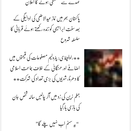
عہدے سے مستعفی ہونے کا اعلان
پاکستان بھر میں نمازِ عیدالاضحی کی ادائیگی کے
بعد سنتِ ابراہیمی کو زندہ رکھتے ہوئے قربانی کا
سلسلہ شروع
**راولپنڈی: پٹرولیم مصنوعات کی قیمتوں میں
اضافے اور مہنگائی کے خلاف جماعت اسلامی
کا دھرنا، شہریوں کی بڑی تعداد کی شرکت**
جہلم ٹرین کی زد میں آکر چالیس سالہ شخص جان
کی بازی ہارگیا
“یہ سسٹم اب نہیں چلے گا”