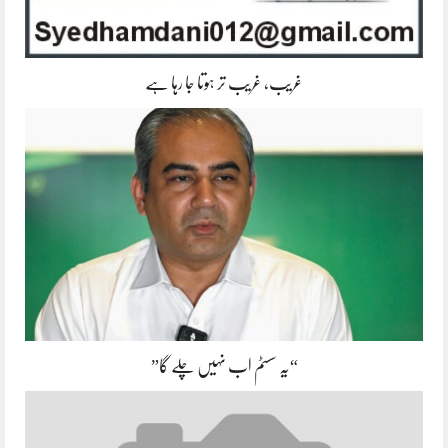
غریب، غریب تر ہوتا جا رہا ہے
“یہ سسٹم اب نہیں چلے گا”