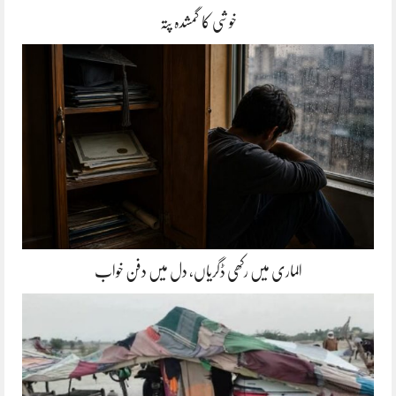
خوشی کا گمشدہ پتہ
الماری میں رکھی ڈگریاں، دل میں دفن خواب