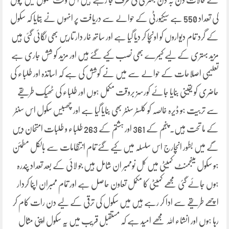
کے حالات دن بہ دن بہتری کی طرف جا رہے ہیں اس وقت سکول میں بچوں
کی تعداد 550 ہے سیکیورٹی کے حوالے سے دریافت پر انہوں نے بتایا کہ سکول
کے گرد تمام دیواروں کو اونچا کر دیا گیا ہے اور ساتھ خار دار تاریں بھی لگائی گئی ہیں
مزید بہتری کے لیے کیمرے بھی نصب کیے گئے ہیں اور مزید کو شش جاری ہے
تعلیمی اصلاحات کے حوالے سے میں نے کوشش کی ہے کہ اساتذہ اور طلباء کی
حاضری کو یقینی بنایا جائے کورسز بروقت مکمل ہوں اور طلباء کی ٹھیک طریقے
سے تربیت ہو ڈیرہ خالصہ کو کلسٹر سنٹر بھی بنایا گیا ہے اور چھبیس سکول اس سنٹر
کے ما تحت ہیں۔ پنجم کے 361 اور ہشتم کے 263 طلباء و طلبات امتحان دیں
گے میں بطور انچارج اس سلسلہ میں کیے گئے تمام انتظامات سے بالکل مطمئن
ہو سکول مینجمنٹ کمیٹی میں کل نوممبر ان شامل ہیں جو لائی کے بعد تعداد پندرہ
ہوں جائے گئی مجھے کمیٹی کا مکمل تعاون حاصل ہے اور تمام ممبران اپنا کردار
اچھے طریقے سے ادا کر رہے ہیں میں سکول کی ترقی کے لیے دن رات کام کر
رہا ہوں اور انشاء اللہ مجھے امید ہے کہ مستقبل قریب میں یہ سکول اپنی مثال