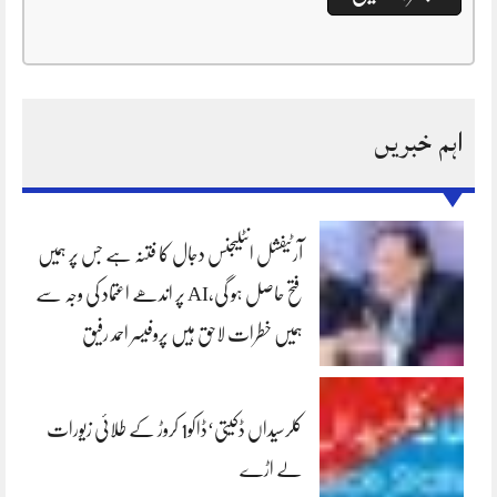
اہم خبریں
آرٹیفشل انٹلیجنس دجال کا فتنہ ہے جس پر ہمیں
فتح حاصل ہو گی،AI پر اندھے اعتماد کی وجہ سے
ہمیں خطرات لاحق ہیں پروفیسر احمد رفیق
کلرسیداں ڈکیتی‘ڈاکو1 کروڑ کے طلائی زیورات
لے اڑے