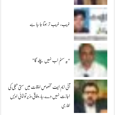
غریب، غریب تر ہوتا جا رہا ہے
“یہ سسٹم اب نہیں چلے گا”
آئی ایم ایف مخصوص اوقات میں سستی بجلی کی
اجازت نہیں دے رہا، وفاقی وزیر توانائی اویس
لغاری