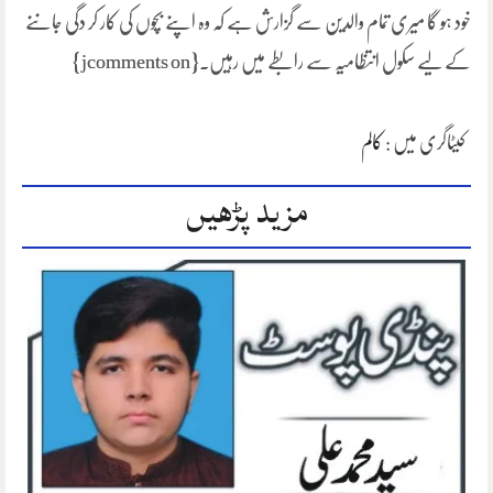
خود ہو گا میری تمام والدین سے گزارش ہے کہ وہ اپنے بچوں کی کار کر دگی جاننے
کے لیے سکول انتظامیہ سے رابطے میں رہیں۔{jcomments on}
کیٹاگری میں :
کالم
مزید پڑھیں