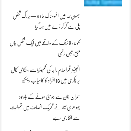
بھون نلہ میں افسوسناک حادثہ — بزرگ شخص
پلی سے گر کر نالے میں بہہ گیا
کہوٹہ: فائرنگ کے واقعے میں ایک شخص جاں
بحق، تین زخمی
انجینئر قمراسلام راجہ کی کمبوڈیا سے ہنگامی کال
پر چکری میں 16 افراد کا کامیاب ریسکیو
عمران خان سے دوستی ہونے کے باوجود
چودھری نثار نے تحریک انصاف میں شمولیت
سے انکاری رہے