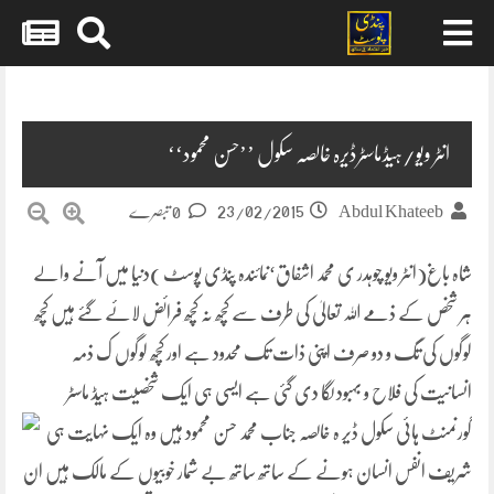
Skip
to
content
انٹر ویو/ہیڈماسٹرڈیرہ خالصہ سکول ’’حسن محمود‘‘
23/02/2015
Abdul Khateeb
0 تبصرے
شاہ باغ(انٹر ویو چوہدر ی محمد اشفاق‘نمائندہ پنڈی پوسٹ )دنیا میں آنے والے
ہر شخص کے ذمے اللہ تعالیٰ کی طرف سے کچھ نہ کچھ فرائض لائے گئے ہیں کچھ
لوگوں کی تگ و دو صرف اپنی ذات تک محدود ہے
اور کچھ لوگوں ک ذمہ
انسانیت کی فلاح و بہبود لگا دی گئی ہے ایسی ہی ایک شخصیت ہیڈ ماسٹر
گورنمنٹ ہائی سکول ڈیر ہ خالصہ جناب محمد حسن محمود
ہیں وہ ایک نہایت ہی
شریف انفس انسان ہونے کے ساتھ ساتھ بے شمار خوبیوں کے مالک ہیں ان