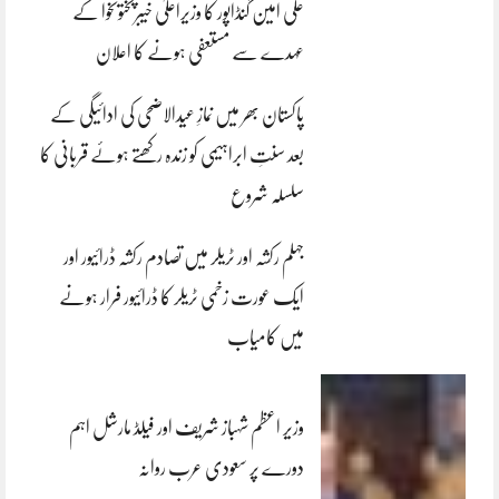
علی امین گنڈاپور کا وزیراعلیٰ خیبرپختونخوا کے
عہدے سے مستعفی ہونے کا اعلان
پاکستان بھر میں نمازِ عیدالاضحی کی ادائیگی کے
بعد سنتِ ابراہیمی کو زندہ رکھتے ہوئے قربانی کا
سلسلہ شروع
جہلم رکشہ اور ٹریلر میں تصادم رکشہ ڈرائیور اور
ایک عورت زخمی ٹریلر کا ڈرائیور فرار ہونے
میں کامیاب
وزیر اعظم شہباز شریف اور فیلڈ مارشل اہم
دورے پر سعودی عرب روانہ