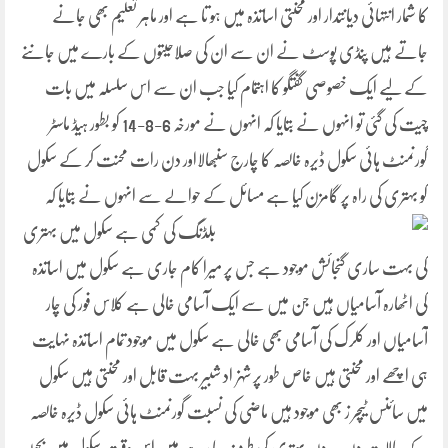
کا شمار انتہائی دیانتدار اور محنتی اساتذہ میں ہو تا ہے اور ماہر تعلیم بھی جانے
جاتے ہیں پنڈی پوسٹ نے ان سے ان کی صلاحیتوں کے بارے میں جاننے
کے لیے ایک خصوصی گفتگو کا اہتمام کیا جب ان سے اس سلسلہ میں بات
چیت کی گئی تو انہوں نے بتایا کہ انہوں نے مورخہ 6-8-14 کو بطور ہیڈ ماسٹر
گورنمنٹ ہائی سکول ڈیرہ خالصہ کا چارج سنبھالااور دن رات محنت کر کے سکول
کو بہتری کی راہ پر گامزن کیا ہے مسائل کے حوالے سے انہوں نے بتایا کہ
بلڈنگ کی کمی ہے سکول میں
بہتری
کی بہت ساری گنجائش موجود ہے جس پر میرا کام جاری ہے سکول میں اساتذہ
کی اٹھارہ آسامیاں ہیں جن میں سے ایک آسامی خالی ہے کلاس فور کی چار
آسامیاں اور کلرک کی آسامی بھی خالی ہے سکول میں موجود تمام اساتذہ نہایت
ہی اچھے اور محنتی ہیں خاص طور پر شہزاد شبیر بہت قابل اور محنتی ہیں سکول
میں سائنس ٹیچر ز بھی موجود ہیں ماضی کی نسبت گورنمنٹ ہائی سکول ڈیرہ خالصہ