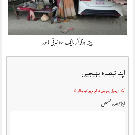
پیشہ ور گداگر ،ایک معاشرتی ناسور
اپنا تبصرہ بھیجیں
آپکا ای میل ایڈریس شائع نہیں کیا جائے گا
اپنا تبصرہ لکھیں