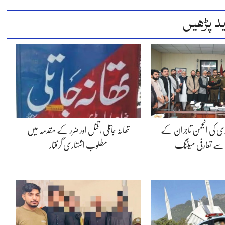
د پڑھیں
ڈی کی انجمن تاجران کے
تھانہ جاتلی ،قتل اور ضرر کے مقدمہ میں
 سے تعارفی میٹنگ
مطلوب اشتہاری گرفتار