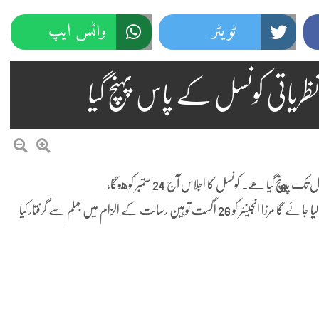
ٹویٹر
واٹس ایپ
ی نظریاتی کونسل کے پاس پہنچ گیا
چ گیا ھے۔ کونسل کا اجلاس آج 24 ستمبر کوهوگا،
جس میں انجینئر مرزا پر لگائے گئے الزامات اور متعلقہ ایف آئی آر کا جائزہ لیا جائے گا مرزا انجینئر کو 26 اگست توہین رسالت کے الزام میں جہلم سے گرفتار کیا