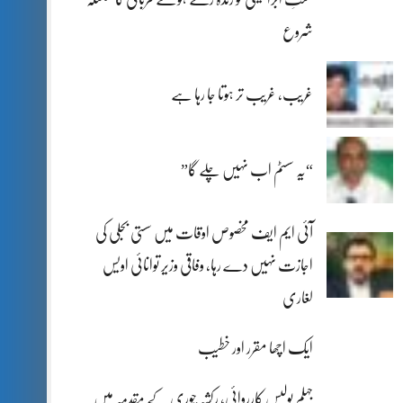
شروع
غریب، غریب تر ہوتا جا رہا ہے
“یہ سسٹم اب نہیں چلے گا”
آئی ایم ایف مخصوص اوقات میں سستی بجلی کی
اجازت نہیں دے رہا، وفاقی وزیر توانائی اویس
لغاری
ایک اچھا مقرر اور خطیب
جہلم پولیس کارروائی، رکشہ چوری کے مقدمہ میں