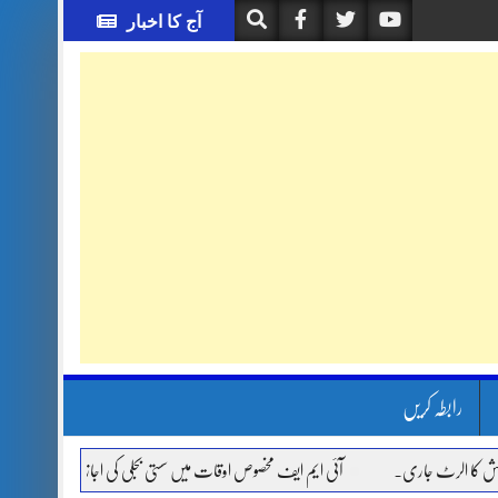
آج کا اخبار
رابطہ کریں
 الرٹ جاری.
آئی ایم ایف مخصوص اوقات میں سستی بجلی کی اجازت نہیں دے رہا، وفاقی 