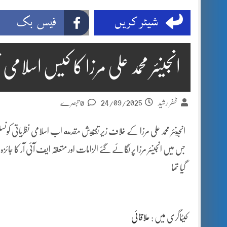
شیئر کریں
فیس بک
انجینئر محمد علی مرزا کا کیس اسلام
24/09/2025
ظفر رشید
0 تبصرے
انجينئر محمد علی مرزا کے خلاف زیر تفتيش مقدمه اب اسلامی نظریاتی کونسل تک پهن
گیا تھا
کیٹاگری میں :
علاقائی