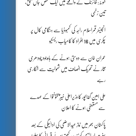
کہوٹہ: فائرنگ کے واقعے میں ایک شخص جاں بحق،
تین زخمی
انجینئر قمراسلام راجہ کی کمبوڈیا سے ہنگامی کال پر
چکری میں 16 افراد کا کامیاب ریسکیو
عمران خان سے دوستی ہونے کے باوجود چودھری
نثار نے تحریک انصاف میں شمولیت سے انکاری
رہے
علی امین گنڈاپور کا وزیراعلیٰ خیبرپختونخوا کے عہدے
سے مستعفی ہونے کا اعلان
پاکستان بھر میں نمازِ عیدالاضحی کی ادائیگی کے بعد
سنتِ ابراہیمی کو زندہ رکھتے ہوئے قربانی کا سلسلہ