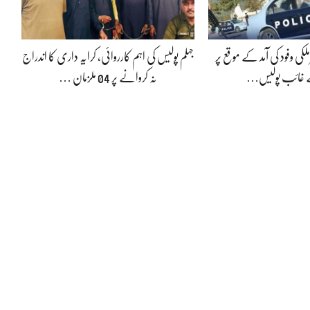
لکی وفود کی آمد کے موقع پر
جہلم پولیس کی اہم کارروائی، کرایہ داری کا اندراج
ے غائب پولیس…
نہ کروانے پر 04 ملزمان …