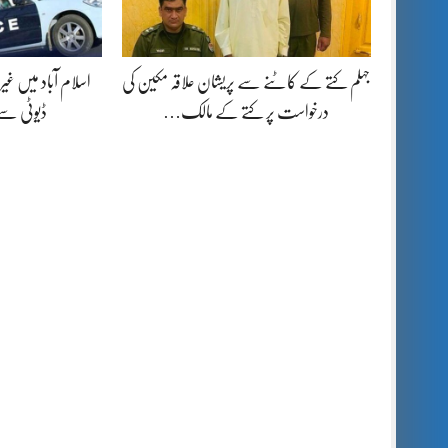
جہلم کتے کے کاٹنے سے پریشان علاقہ مکین کی
اسلام آباد میں غیرم
درخواست پر کتے کے مالک…
ڈیوٹی س