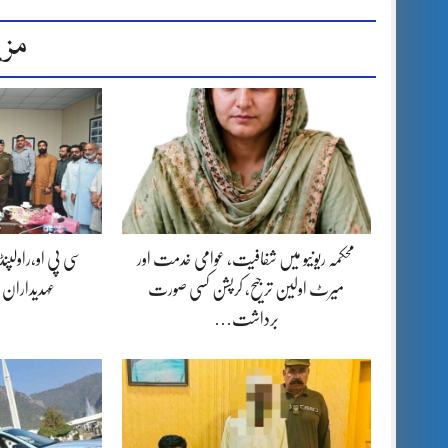
مزی
محکمہ ریونیو میں شفافیت، عوامی خدمت اور
سی پی او،راولپن
میرٹ اولین ترجیح، کرپشن کسی صورت
عہدیداران
برداشت…