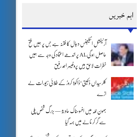
اہم خبریں
آرٹیفشل انٹلیجنس دجال کا فتنہ ہے جس پر ہمیں فتح
حاصل ہو گی،AI پر اندھے اعتماد کی وجہ سے ہمیں
خطرات لاحق ہیں پروفیسر احمد رفیق
کلرسیداں ڈکیتی‘ڈاکو1 کروڑ کے طلائی زیورات لے
اڑے
بھون نلہ میں افسوسناک حادثہ — بزرگ شخص پلی
سے گر کر نالے میں بہہ گیا