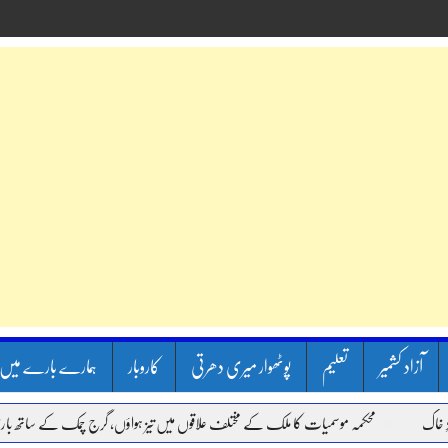
آزاد کشمیر
تعلیم
پوٹھوار میری دھرتی
کاروبار
ہمارے بارے میں
محکمہ موسمیات کا ملک کے مختلف علاقوں میں تیز ہواؤں، گرج چمک کے ساتھ بارش کا